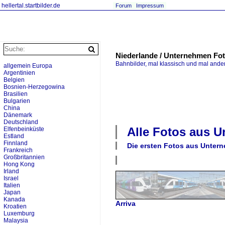
hellertal.startbilder.de
Forum
Impressum
Niederlande / Unternehmen Fo
Bahnbilder, mal klassisch und mal ande
allgemein Europa
Argentinien
Belgien
Bosnien-Herzegowina
Brasilien
Bulgarien
China
Dänemark
Deutschland
Alle Fotos aus
U
Elfenbeinküste
Estland
Finnland
Die ersten Fotos aus
Unter
Frankreich
Großbritannien
Hong Kong
Irland
Israel
Italien
Japan
Kanada
Arriva
Kroatien
Luxemburg
Malaysia