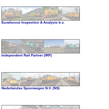
Eurailscout Inspection & Analysis b.v.
Independent Rail Partner (IRP)
Nederlandse Spoorwegen N.V. (NS)