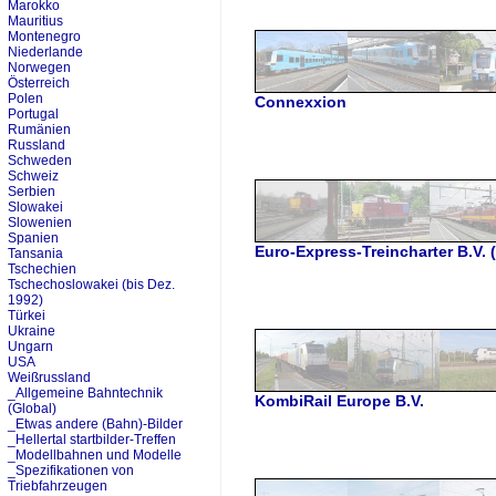
Marokko
Mauritius
Montenegro
Niederlande
Norwegen
Österreich
Polen
Connexxion
Portugal
Rumänien
Russland
Schweden
Schweiz
Serbien
Slowakei
Slowenien
Spanien
Euro-Express-Treincharter B.V. 
Tansania
Tschechien
Tschechoslowakei (bis Dez.
1992)
Türkei
Ukraine
Ungarn
USA
Weißrussland
_Allgemeine Bahntechnik
KombiRail Europe B.V.
(Global)
_Etwas andere (Bahn)-Bilder
_Hellertal startbilder-Treffen
_Modellbahnen und Modelle
_Spezifikationen von
Triebfahrzeugen