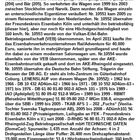
(204) und Bär (205). So verkehrten die Wagen von 1999 bis 2003
zwischen Stockholm und Narvik. Dann wurden die Wagen einzeln
an unterschiedliche Eigentümer veräußert: Nr. 10551 kam 2005 zu
einem Reiseveranstalter in den Niederlanden. Nr. 10552 übernahm
der Freundeskreis Eisenbahn Köln und unterhält ihn betriebsfähig
(dieser hier), aber nur noch für eine Höchstgeschwindigkeit von
160 km/h. Nr. 10553 wurde von der Vulkan-Eifel-Bahn
Betriebsgesellschaft (VEB) übernommen. Im April 2011 kaufte ihn
das Eisenbahnverkehrsunternehmen RailAdventure für 40.000
Euro, sanierte ihn in mehrjähriger Arbeit grundlegend und baute
ihn dabei zu einem modernen Salonwagen um. Nr.10554 wurde
ebenfalls von der VEB übernommen, später von der AKE-
Eisenbahntouristik gekauft und dort im AKE-Rheingold eingesetzt.
Nr. 10555 übernahm die Deutsche Bahn Stiftung, Trägerin der
Museen der DB AG. Er steht als Info-Zentrum im Güterbahnhof
Coburg. LENENSLAUF von diesem Wagen (Nr. 10552): • 1962 bis
1966 - DB 10 432 AD4üm-62 • 1966 bis 1971 - DB 10 552 AD4üm-63 •
1971 bis 1976 - DB 61 80 81-80 002-0 ADmh 101 • 1976 bis 1989 -
IAO (Apfelpfeil) 51 80 09-42 912-8 WGm • 1989 bis 1999 - RBMT
(Reisebüro Mittelthurgau) 51 80 09-80 202-7 WGm 038.8, eingestellt
über die SBB • 1999 bis 2005 - TKAB AFS 1 – 202 „Fuchs“ (Veolia-
Tochter Svenska Tågkompaniet AB), 2005 bis 2008 - ADümh101 56
80 81-80 002-7 (Privateigentum, Leihgabe an FEK - Freundeskreis
Eisenbahn Köln e.V.) seit 2008 - D-RhBG 56 80 81-71 002-8 ADm der
Rheingold-Zug Betriebsgesellschaft mbH TECHNISCHE DATEN
(DomeCar): Spurweite: 1.435 mm Anzahl der Achsen: 4 in 2
Drehgestellen Länge über Puffer: 26.400 mm Drehzapfenabstand:
19.000 mm Eigengewicht: 51,4 t Höchstgeschwindigkeit: 160 km/h