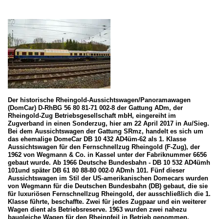
Der historische Rheingold-Aussichtswagen/Panoramawagen
(DomCar) D-RhBG 56 80 81-71 002-8 der Gattung ADm, der
Rheingold-Zug Betriebsgesellschaft mbH, eingereiht im
Zugverband in einen Sonderzug, hier am 22 April 2017 in Au/Sieg.
Bei dem Aussichtswagen der Gattung SRmz, handelt es sich um
das ehemalige DomeCar DB 10 432 AD4üm-62 als 1. Klasse
Aussichtswagen für den Fernschnellzug Rheingold (F-Zug), der
1962 von Wegmann & Co. in Kassel unter der Fabriknummer 6656
gebaut wurde. Ab 1966 Deutsche Bundesbahn - DB 10 532 AD4ümh
101und später DB 61 80 88-80 002-0 ADmh 101. Fünf dieser
Aussichtswagen im Stil der US-amerikanischen Domecars wurden
von Wegmann für die Deutschen Bundesbahn (DB) gebaut, die sie
für luxuriösen Fernschnellzug Rheingold, der ausschließlich die 1.
Klasse führte, beschaffte. Zwei für jedes Zugpaar und ein weiterer
Wagen dient als Betriebsreserve. 1963 wurden zwei nahezu
baugleiche Wagen für den Rheinpfeil in Betrieb genommen,