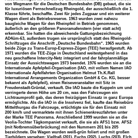
von Wegmann für die Deutschen Bundesbahn (DB) gebaut, die sie
für luxuriösen Fernschnellzug Rheingold, der ausschließlich die 1.
Klasse führte, beschaffte. Zwei für jedes Zugpaar und ein weiterer
Wagen dient als Betriebsreserve. 1963 wurden zwei nahezu
baugleiche Wagen für den Rheinpfeil in Betrieb genommen,
äußerlich an den größeren Panoramafenstern (vier statt acht)
erkennbar. Sie hatten die abweichende Gattungsbezeichnung
AD4üm-63, außerdem trugen sie ursprünglich statt des Rheingold-
Schriftzuges die Anschrift „Deutsche Bundesbahn“. 1965 wurden
beide Züge zu Trans-Europ-Express-Zügen (TEE) heraufgestuft. Ab
1971 wurden die TEE-Züge in Deutschland weitestgehend in das
neu geschaffene Intercity-Netz integriert und der fahrplanmäßige
Einsatz der Aussichtswagen 1973 beendet. 1976 wurden sie an die
Internationale Apfelpfeil-Organisation (IAO, mit vollem Namen IAO
Internationale Apfelfahrten Organisation Helmut Th.K.Rall
International Arrangements Organization GmbH & Co. KG, besser
bekannt als Apfelpfeil), einen Reiseveranstalter mit Sitz in
Freudenstadt-Grüntal, verkauft. Die IAO baute die Kuppeln um und
verringerte deren Höhe um 20 cm, was den Fahrzeugen ein
Lichtraumprofil gab, das deren freizügigen Einsatz in ganz Europa
ermöglichte. Als die IAO in die Insolvenz fiel, kaufte das Reisebüro
Mittelthurgau die Fahrzeuge, ertüchtigte sie für den Einsatz mit
200 km/h und vermarktete mit ihnen Schienenkreuzfahrten unter
der Marke TEE Panorama. Anschließend 1999 wurden sie an die
Veolia-Tochter Tågkompaniet verkauft, die sie als AFS1 bzw. AFS2
(mit Notbremsüberbrückung) mit den Nummern 201 bis 205
bezeichnete. Die Wagen wurden weiß-grün foliert und mit großen
Tierbildern versehen: Vielfraß (201), Fuchs (202), Luchs (203), Elch