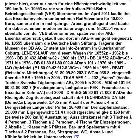
(dieser hier), aber nur noch für eine Höchstgeschwindigkeit von
160 km/h. Nr. 10553 wurde von der Vulkan-Eifel-Bahn
Betriebsgesellschaft (VEB) übernommen. Im April 2011 kaufte ihn
das Eisenbahnverkehrsunternehmen RailAdventure für 40.000
Euro, sanierte ihn in mehrjähriger Arbeit grundlegend und baute
ihn dabei zu einem modernen Salonwagen um. Nr.10554 wurde
ebenfalls von der VEB übernommen, später von der AKE-
Eisenbahntouristik gekauft und dort im AKE-Rheingold eingesetzt.
Nr. 10555 übernahm die Deutsche Bahn Stiftung, Trägerin der
Museen der DB AG. Er steht als Info-Zentrum im Güterbahnhof
Coburg. LENENSLAUF von diesem Wagen (Nr. 10552): • 1962 bis
1966 - DB 10 432 AD4üm-62 • 1966 bis 1971 - DB 10 552 AD4üm-63 •
1971 bis 1976 - DB 61 80 81-80 002-0 ADmh 101 • 1976 bis 1989 -
IAO (Apfelpfeil) 51 80 09-42 912-8 WGm • 1989 bis 1999 - RBMT
(Reisebüro Mittelthurgau) 51 80 09-80 202-7 WGm 038.8, eingestellt
über die SBB • 1999 bis 2005 - TKAB AFS 1 – 202 „Fuchs“ (Veolia-
Tochter Svenska Tågkompaniet AB), 2005 bis 2008 - ADümh101 56
80 81-80 002-7 (Privateigentum, Leihgabe an FEK - Freundeskreis
Eisenbahn Köln e.V.) seit 2008 - D-RhBG 56 80 81-71 002-8 ADm der
Rheingold-Zug Betriebsgesellschaft mbH TECHNISCHE DATEN
(DomeCar): Spurweite: 1.435 mm Anzahl der Achsen: 4 in 2
Drehgestellen Länge über Puffer: 26.400 mm Drehzapfenabstand:
19.000 mm Eigengewicht: 51,4 t Höchstgeschwindigkeit: 160 km/h
(zeitweise 200 km/h) Ausstattung: Aussichtskanzel mit 3 Tischen á
4 Personen, 3 Tischen á 2 Personen, 4 Tische für Einzelpersonen,
2 Abteile 1. Klasse mit 6 Plätzen. Bar- und Speiseraum mit 4
Tischen á 2 Personen, Bar, Sitzgruppe, WC, Abstell- und
Kühlmöglichkeit im Untergeschoss.
