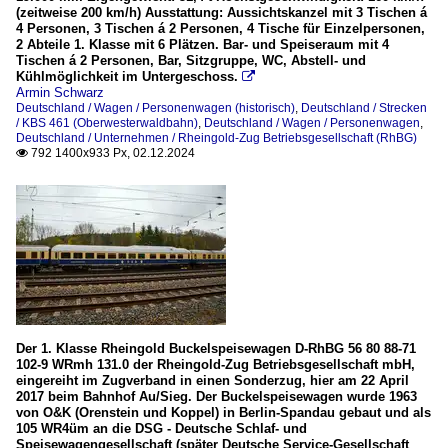
(zeitweise 200 km/h) Ausstattung: Aussichtskanzel mit 3 Tischen á
4 Personen, 3 Tischen á 2 Personen, 4 Tische für Einzelpersonen,
2 Abteile 1. Klasse mit 6 Plätzen. Bar- und Speiseraum mit 4
Tischen á 2 Personen, Bar, Sitzgruppe, WC, Abstell- und
Kühlmöglichkeit im Untergeschoss.

Armin Schwarz
Deutschland / Wagen / Personenwagen (historisch)
,
Deutschland / Strecken
/ KBS 461 (Oberwesterwaldbahn)
,
Deutschland / Wagen / Personenwagen
,
Deutschland / Unternehmen / Rheingold-Zug Betriebsgesellschaft (RhBG)
792 1400x933 Px, 02.12.2024

Der 1. Klasse Rheingold Buckelspeisewagen D-RhBG 56 80 88-71
102-9 WRmh 131.0 der Rheingold-Zug Betriebsgesellschaft mbH,
eingereiht im Zugverband in einen Sonderzug, hier am 22 April
2017 beim Bahnhof Au/Sieg. Der Buckelspeisewagen wurde 1963
von O&K (Orenstein und Koppel) in Berlin-Spandau gebaut und als
105 WR4üm an die DSG - Deutsche Schlaf- und
Speisewagengesellschaft (später Deutsche Service-Gesellschaft