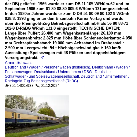
der DB) geliefert. 1965 wurde er zum DB 11 105 WR4üm-62 und im
September 1966 zum 61 80 88-80 005-6 WRümh 131umgezeichnet.
In den 1980er-Jahren wurde er zum D-DB 51 80 09-80 102-9 WGmh
038.8. 1993 ging er an den Eisenbahn Kurier Verlag und wurde
über die Rheingold-Zug Betriebsgesellschaft mbH als 56 80 88-71
102-9 D-RhBG WRmh 131.0 eingestellt. TECHNISCHE DATEN:
Länge über Puffer: 26.400 mm Wagenkastenlänge: 26.100 mm
Wagenkastenbreite: 2.825 mm Höhe über Schienenoberkante: 4.050
mm Drehzapfenabstand: 19.000 mm Achsstand im Drehgestell:
2.500 mm Leergewicht: 54 t Höchstgeschwindigkeit: 160 km/h
Ausstattung: Speisewagen mit 48 Plätzen und doppelstöckigem
Versorgungstrakt.

Armin Schwarz
Deutschland / Wagen / Personenwagen (historisch)
,
Deutschland / Wagen /
Personenwagen
,
Deutschland / Unternehmen / DSG - Deutsche
Schlafwagen- und Speisewagengesellschaft
,
Deutschland / Unternehmen /
Rheingold-Zug Betriebsgesellschaft (RhBG)
751 1400x933 Px, 01.12.2024
