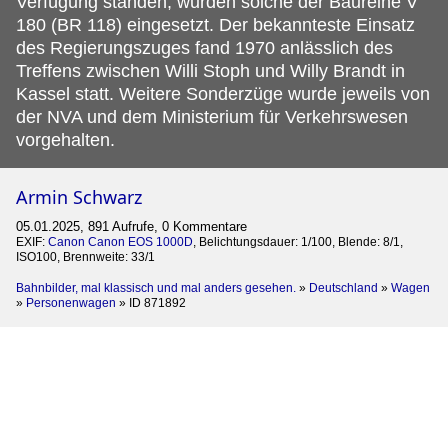
Verfügung standen, wurden solche der Baureihe V
180 (BR 118) eingesetzt. Der bekannteste Einsatz
des Regierungszuges fand 1970 anlässlich des
Treffens zwischen Willi Stoph und Willy Brandt in
Kassel statt. Weitere Sonderzüge wurde jeweils von
der NVA und dem Ministerium für Verkehrswesen
vorgehalten.
Armin Schwarz
05.01.2025, 891 Aufrufe, 0 Kommentare
EXIF:
Canon Canon EOS 1000D
, Belichtungsdauer: 1/100, Blende: 8/1,
ISO100, Brennweite: 33/1
Bahnbilder, mal klassisch und mal anders gesehen.
»
Deutschland
»
Wagen
»
Personenwagen
»
ID 871892