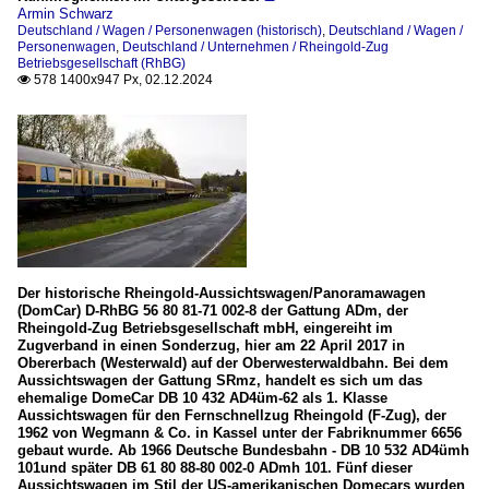
Armin Schwarz
Deutschland / Wagen / Personenwagen (historisch)
,
Deutschland / Wagen /
Personenwagen
,
Deutschland / Unternehmen / Rheingold-Zug
Betriebsgesellschaft (RhBG)
578 1400x947 Px, 02.12.2024

Der historische Rheingold-Aussichtswagen/Panoramawagen
(DomCar) D-RhBG 56 80 81-71 002-8 der Gattung ADm, der
Rheingold-Zug Betriebsgesellschaft mbH, eingereiht im
Zugverband in einen Sonderzug, hier am 22 April 2017 in
Obererbach (Westerwald) auf der Oberwesterwaldbahn. Bei dem
Aussichtswagen der Gattung SRmz, handelt es sich um das
ehemalige DomeCar DB 10 432 AD4üm-62 als 1. Klasse
Aussichtswagen für den Fernschnellzug Rheingold (F-Zug), der
1962 von Wegmann & Co. in Kassel unter der Fabriknummer 6656
gebaut wurde. Ab 1966 Deutsche Bundesbahn - DB 10 532 AD4ümh
101und später DB 61 80 88-80 002-0 ADmh 101. Fünf dieser
Aussichtswagen im Stil der US-amerikanischen Domecars wurden