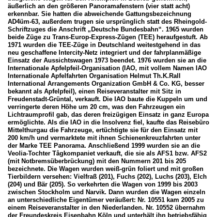
äußerlich an den größeren Panoramafenstern (vier statt acht)
erkennbar. Sie hatten die abweichende Gattungsbezeichnung
AD4üm-63, außerdem trugen sie ursprünglich statt des Rheingold-
Schriftzuges die Anschrift „Deutsche Bundesbahn“. 1965 wurden
beide Züge zu Trans-Europ-Express-Zügen (TEE) heraufgestuft. Ab
1971 wurden die TEE-Züge in Deutschland weitestgehend in das
neu geschaffene Intercity-Netz integriert und der fahrplanmäßige
Einsatz der Aussichtswagen 1973 beendet. 1976 wurden sie an die
Internationale Apfelpfeil-Organisation (IAO, mit vollem Namen IAO
Internationale Apfelfahrten Organisation Helmut Th.K.Rall
International Arrangements Organization GmbH & Co. KG, besser
bekannt als Apfelpfeil), einen Reiseveranstalter mit Sitz in
Freudenstadt-Grüntal, verkauft. Die IAO baute die Kuppeln um und
verringerte deren Höhe um 20 cm, was den Fahrzeugen ein
Lichtraumprofil gab, das deren freizügigen Einsatz in ganz Europa
ermöglichte. Als die IAO in die Insolvenz fiel, kaufte das Reisebüro
Mittelthurgau die Fahrzeuge, ertüchtigte sie für den Einsatz mit
200 km/h und vermarktete mit ihnen Schienenkreuzfahrten unter
der Marke TEE Panorama. Anschließend 1999 wurden sie an die
Veolia-Tochter Tågkompaniet verkauft, die sie als AFS1 bzw. AFS2
(mit Notbremsüberbrückung) mit den Nummern 201 bis 205
bezeichnete. Die Wagen wurden weiß-grün foliert und mit großen
Tierbildern versehen: Vielfraß (201), Fuchs (202), Luchs (203), Elch
(204) und Bär (205). So verkehrten die Wagen von 1999 bis 2003
zwischen Stockholm und Narvik. Dann wurden die Wagen einzeln
an unterschiedliche Eigentümer veräußert: Nr. 10551 kam 2005 zu
einem Reiseveranstalter in den Niederlanden. Nr. 10552 übernahm
der Freundeskreis Eisenbahn Köln und unterhält ihn betriebsfähig