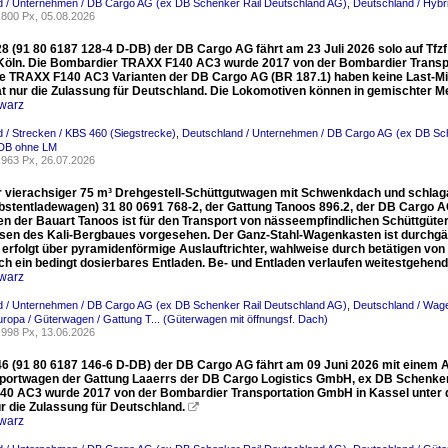
d / Unternehmen / DB Cargo AG (ex DB Schenker Rail Deutschland AG)
,
Deutschland / Hybri
800 Px, 05.08.2026
8 (91 80 6187 128-4 D-DB) der DB Cargo AG fährt am 23 Juli 2026 solo auf Tfzf 
Köln. Die Bombardier TRAXX F140 AC3 wurde 2017 von der Bombardier Transp
ie TRAXX F140 AC3 Varianten der DB Cargo AG (BR 187.1) haben keine Last-Mil
at nur die Zulassung für Deutschland. Die Lokomotiven können in gemischter 
warz
 / Strecken / KBS 460 (Siegstrecke)
,
Deutschland / Unternehmen / DB Cargo AG (ex DB Sc
DB ohne LM
963 Px, 26.07.2026
 vierachsiger 75 m³ Drehgestell-Schüttgutwagen mit Schwenkdach und schlaga
lbstentladewagen) 31 80 0691 768-2, der Gattung Tanoos 896.2, der DB Cargo A
n der Bauart Tanoos ist für den Transport von nässeempfindlichen Schüttgüte
sen des Kali-Bergbaues vorgesehen. Der Ganz-Stahl-Wagenkasten ist durchgäng
 erfolgt über pyramidenförmige Auslauftrichter, wahlweise durch betätigen von
h ein bedingt dosierbares Entladen. Be- und Entladen verlaufen weitestgehen
warz
d / Unternehmen / DB Cargo AG (ex DB Schenker Rail Deutschland AG)
,
Deutschland / Wage
uropa / Güterwagen / Gattung T... (Güterwagen mit öffnungsf. Dach)
998 Px, 13.06.2026
46 (91 80 6187 146-6 D-DB) der DB Cargo AG fährt am 09 Juni 2026 mit einem 
portwagen der Gattung Laaerrs der DB Cargo Logistics GmbH, ex DB Schenker 
0 AC3 wurde 2017 von der Bombardier Transportation GmbH in Kassel unter d
r die Zulassung für Deutschland.

warz