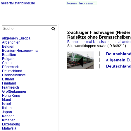
hellertal.startbilder.de
Forum
Impressum
2-achsiger Flachwagen (Nieder
Radsätze ohne Bremsscheiben, 
allgemein Europa
Bahnbilder, mal klassisch und mal ande
Argentinien
Stirnwandklappen sowie
(ID 849211)
Belgien
Bosnien-Herzegowina
Deutschland
Brasilien
Bulgarien
allgemein Eu
China
Deutschland
Dänemark
Deutschland
Elfenbeinküste
Estland
Finnland
Frankreich
Großbritannien
Hong Kong
Irland
Israel
Italien
Japan
Kanada
Kroatien
Luxemburg
Malaysia