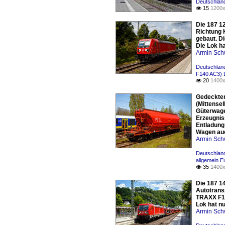
Deutschlan
15
1200x

Die 187 12
Richtung 
gebaut. D
Die Lok h
Armin Sch
Deutschland
F140 AC3) 
20
1400x

Gedeckter
(Mittense
Güterwage
Erzeugnis
Entladung
Wagen auc
Armin Sch
Deutschlan
allgemein E
35
1400x

Die 187 1
Autotrans
TRAXX F14
Lok hat nu
Armin Sch