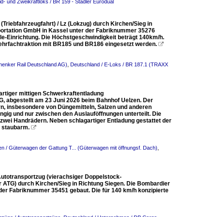
d- und Zweikraftloks / BR 159 - Stadler Eurodual
(Triebfahrzeugfahrt) / Lz (Lokzug) durch Kirchen/Sieg in
ortation GmbH in Kassel unter der Fabriknummer 35276
e-Einrichtung. Die Höchstgeschwindigkeit beträgt 140km/h.
Mehrfachtraktion mit BR185 und BR186 eingesetzt werden.

henker Rail Deutschland AG)
,
Deutschland / E-Loks / BR 187.1 (TRAXX
rtiger mittigen Schwerkraftentladung
G, abgestellt am 23 Juni 2026 beim Bahnhof Uelzen. Der
rn, insbesondere von Düngemitteln, Salzen und anderen
ig und nur zwischen den Auslauföffnungen unterteilt. Die
 zwei Handrädern. Neben schlagartiger Entladung gestattet der
d staubarm.

n / Güterwagen der Gattung T... (Güterwagen mit öffnungsf. Dach)
,
Autotransportzug (vierachsiger Doppelstock-
ATG) durch Kirchen/Sieg in Richtung Siegen. Die Bombardier
er Fabriknummer 35451 gebaut. Die für 140 km/h konzipierte