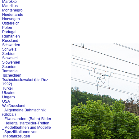
Marokko
Mauritius
Montenegro
Niederlande
Norwegen
Österreich
Polen
Portugal
Rumänien
Russland
Schweden
Schweiz
Serbien
Slowakei
Slowenien
Spanien
Tansania
Tschechien
Tschechoslowakei (bis Dez.
1992)
Türkei
Ukraine
Ungarn
USA
Weißrussland
_Allgemeine Bahntechnik
(Global)
_Etwas andere (Bahn)-Bilder
_Hellertal startbilder-Treffen
_Modellbahnen und Modelle
_Spezifikationen von
Triebfahrzeugen