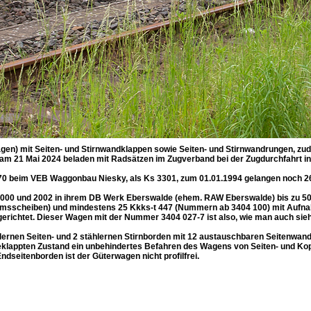
en) mit Seiten- und Stirnwandklappen sowie Seiten- und Stirnwandrungen, zu
 am 21 Mai 2024 beladen mit Radsätzen im Zugverband bei der Zugdurchfahrt in
70 beim VEB Waggonbau Niesky, als Ks 3301, zum 01.01.1994 gelangen noch 26
000 und 2002 in ihrem DB Werk Eberswalde (ehem. RAW Eberswalde) bis zu 5
msscheiben) und mindestens 25 Kkks-t 447 (Nummern ab 3404 100) mit Aufnah
richtet. Dieser Wagen mit der Nummer 3404 027-7 ist also, wie man auch sie
lernen Seiten- und 2 stählernen Stirnborden mit 12 austauschbaren Seitenwa
geklappten Zustand ein unbehindertes Befahren des Wagens von Seiten- und K
ndseitenborden ist der Güterwagen nicht profilfrei.