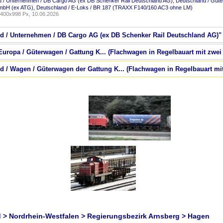
d / Unternehmen / DB Cargo AG (ex DB Schenker Rail Deutschland AG)
,
Deutschland / Güte
GmbH (ex ATG)
,
Deutschland / E-Loks / BR 187 (TRAXX F140/160 AC3 ohne LM)
400x998 Px, 10.06.2026
nd / Unternehmen / DB Cargo AG (ex DB Schenker Rail Deutschland AG)"
Europa / Güterwagen / Gattung K... (Flachwagen in Regelbauart mit zwei
nd / Wagen / Güterwagen der Gattung K... (Flachwagen in Regelbauart mi
 > Nordrhein-Westfalen > Regierungsbezirk Arnsberg > Hagen