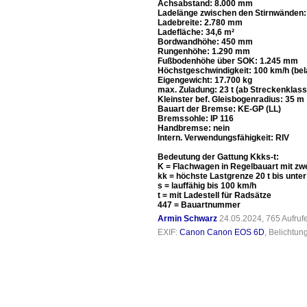
Achsabstand: 8.000 mm
Ladelänge zwischen den Stirnwänden
Ladebreite: 2.780 mm
Ladefläche: 34,6 m²
Bordwandhöhe: 450 mm
Rungenhöhe: 1.290 mm
Fußbodenhöhe über SOK: 1.245 mm
Höchstgeschwindigkeit: 100 km/h (bela
Eigengewicht: 17.700 kg
max. Zuladung: 23 t (ab Streckenklass
Kleinster bef. Gleisbogenradius: 35 m
Bauart der Bremse: KE-GP (LL)
Bremssohle: IP 116
Handbremse: nein
Intern. Verwendungsfähigkeit: RIV
Bedeutung der Gattung Kkks-t:
K = Flachwagen in Regelbauart mit z
kk = höchste Lastgrenze 20 t bis unter
s = lauffähig bis 100 km/h
t = mit Ladestell für Radsätze
447 = Bauartnummer
Armin Schwarz
24.05.2024, 765 Aufru
EXIF:
Canon Canon EOS 6D
, Belichtun