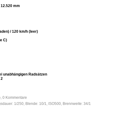
: 12.520 mm
den) / 120 km/h (leer)
e C)
wei unabhängigen Radsätzen
 2
fe, 0 Kommentare
gsdauer: 1/250, Blende: 10/1, ISO500, Brennweite: 34/1