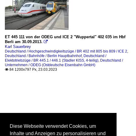
ET 445 111 von der ODEG und ICE 2 "Wuppertal" 402 035 im Hbf
Berli am 30.09.2013.

Karl Sauerbrey
Deutschland / Hochgeschwindigkeitszüge / BR 402 mit 805 bis 809 / ICE 2
,
Deutschland / Bahnhöfe / Berlin Hauptbahnhof
,
Deutschland /
Elektotriebzüge / BR 445.1 / 446.1 (Stadler KISS, 4-teilig)
,
Deutschland /
Unternehmen / ODEG (Ostdeutsche Eisenbahn GmbH)
84 1200x797 Px, 23.03.2023

Diese Webseite verwendet Cookies, um
Inhalte und Anzeigen zu personalisieren und