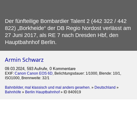
Der fünfteilige Bombardier Talent 2 (442 322 / 442
822) „Borkheide“ der DB Regio Nordost verlässt am
27 Juni 2017, als RE 7 nach Dresden Hbf, den
Hauptbahnhof Berlin.
Armin Schwarz
09.03.2024, 593 Aufrufe, 0 Kommentare
EXIF:
Canon Canon EOS 6D
, Belichtungsdauer: 1/1000, Blende: 10/1,
ISO1000, Brennweite: 32/1
Bahnbilder, mal klassisch und mal anders gesehen.
»
Deutschland
»
Bahnhöfe
»
Berlin Hauptbahnhof
»
ID 840919