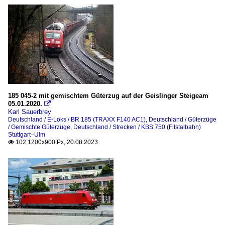
185 045-2 mit gemischtem Güterzug auf der Geislinger Steigeam
05.01.2020.

Karl Sauerbrey
Deutschland / E-Loks / BR 185 (TRAXX F140 AC1)
,
Deutschland / Güterzüge
/ Gemischte Güterzüge
,
Deutschland / Strecken / KBS 750 (Filstalbahn)
Stuttgart–Ulm
102 1200x900 Px, 20.08.2023
