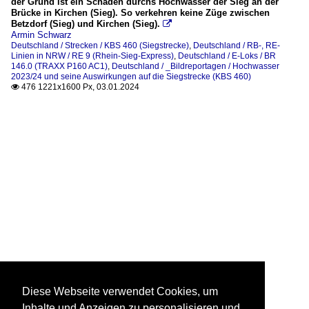
der Grund ist ein Schaden durchs Hochwasser der Sieg an der
Brücke in Kirchen (Sieg). So verkehren keine Züge zwischen
Betzdorf (Sieg) und Kirchen (Sieg).

Armin Schwarz
Deutschland / Strecken / KBS 460 (Siegstrecke)
,
Deutschland / RB-, RE-
Linien in NRW / RE 9 (Rhein-Sieg-Express)
,
Deutschland / E-Loks / BR
146.0 (TRAXX P160 AC1)
,
Deutschland / _Bildreportagen / Hochwasser
2023/24 und seine Auswirkungen auf die Siegstrecke (KBS 460)
476 1221x1600 Px, 03.01.2024

Diese Webseite verwendet Cookies, um
Inhalte und Anzeigen zu personalisieren und