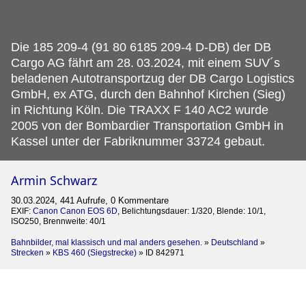
Die 185 209-4 (91 80 6185 209-4 D-DB) der DB
Cargo AG fährt am 28.
03.2024, mit einem SUV´s
beladenen Autotransportzug der DB Cargo Logistics
GmbH, ex ATG, durch den Bahnhof Kirchen (Sieg)
in Richtung Köln. Die TRAXX F 140 AC2 wurde
2005 von der Bombardier Transportation GmbH in
Kassel unter der Fabriknummer 33724 gebaut.
Armin Schwarz
30.03.2024, 441 Aufrufe, 0 Kommentare
EXIF:
Canon Canon EOS 6D
, Belichtungsdauer: 1/320, Blende: 10/1,
ISO250, Brennweite: 40/1
Bahnbilder, mal klassisch und mal anders gesehen.
»
Deutschland
»
Strecken
»
KBS 460 (Siegstrecke)
»
ID 842971