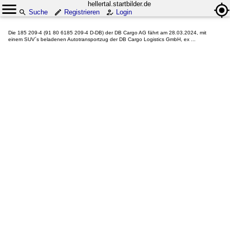
hellertal.startbilder.de
Suche
Registrieren
Login
Die 185 209-4 (91 80 6185 209-4 D-DB) der DB Cargo AG fährt am 28.03.2024, mit
einem SUV´s beladenen Autotransportzug der DB Cargo Logistics GmbH, ex ...