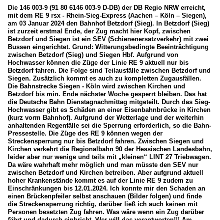
Die 146 003-9 (91 80 6146 003-9 D-DB) der DB Regio NRW erreicht,
mit dem RE 9 rsx - Rhein-Sieg-Express (Aachen – Köln – Siegen),
am 03 Januar 2024 den Bahnhof Betzdorf (Sieg). In Betzdorf (Sieg)
ist zurzeit erstmal Ende, der Zug macht hier Kopf, zwischen
Betzdorf und Siegen ist ein SEV (Schienenersatzverkehr) mit zwei
Bussen eingerichtet. Grund: Witterungsbedingte Beeinträchtigung
zwischen Betzdorf (Sieg) und Siegen Hbf. Aufgrund von
Hochwasser können die Züge der Linie RE 9 aktuell nur bis
Betzdorf fahren. Die Folge sind Teilausfälle zwischen Betzdorf und
Siegen. Zusätzlich kommt es auch zu kompletten Zugausfällen.
Die Bahnstrecke Siegen - Köln wird zwischen Kirchen und
Betzdorf bis min. Ende nächster Woche gesperrt bleiben. Das hat
die Deutsche Bahn Dienstagnachmittag mitgeteilt. Durch das Sieg-
Hochwasser gibt es Schäden an einer Eisenbahnbrücke in Kirchen
(kurz vorm Bahnhof). Aufgrund der Wetterlage und der weiterhin
anhaltenden Regenfälle sei die Sperrung erforderlich, so die Bahn-
Pressestelle. Die Züge des RE 9 können wegen der
Streckensperrung nur bis Betzdorf fahren. Zwischen Siegen und
Kirchen verkehrt die Regionalbahn 90 der Hessischen Landesbahn,
leider aber nur wenige und teils mit „kleinen“ LINT 27 Triebwagen.
Da wäre wahrhaft mehr möglich und man müsste den SEV nur
zwischen Betzdorf und Kirchen betreiben. Aber aufgrund aktuell
hoher Krankenstände kommt es auf der Linie RE 9 zudem zu
Einschränkungen bis 12.01.2024. Ich konnte mir den Schaden an
einen Brückenpfeiler selbst anschauen (Bilder folgen) und finde
die Streckensperrung richtig, darüber ließ ich auch keinen mit
Personen besetzten Zug fahren. Was wäre wenn ein Zug darüber
fährt und dadurch einbricht. Wer will das verantworten!!! Am