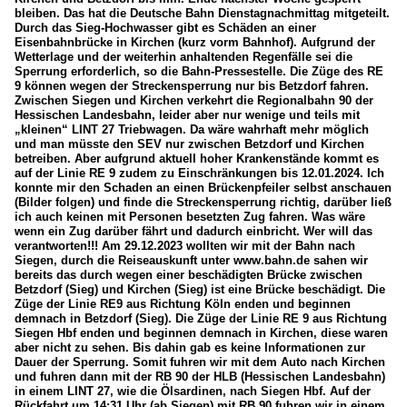
bleiben. Das hat die Deutsche Bahn Dienstagnachmittag mitgeteilt.
Durch das Sieg-Hochwasser gibt es Schäden an einer
Eisenbahnbrücke in Kirchen (kurz vorm Bahnhof). Aufgrund der
Wetterlage und der weiterhin anhaltenden Regenfälle sei die
Sperrung erforderlich, so die Bahn-Pressestelle. Die Züge des RE
9 können wegen der Streckensperrung nur bis Betzdorf fahren.
Zwischen Siegen und Kirchen verkehrt die Regionalbahn 90 der
Hessischen Landesbahn, leider aber nur wenige und teils mit
„kleinen“ LINT 27 Triebwagen. Da wäre wahrhaft mehr möglich
und man müsste den SEV nur zwischen Betzdorf und Kirchen
betreiben. Aber aufgrund aktuell hoher Krankenstände kommt es
auf der Linie RE 9 zudem zu Einschränkungen bis 12.01.2024. Ich
konnte mir den Schaden an einen Brückenpfeiler selbst anschauen
(Bilder folgen) und finde die Streckensperrung richtig, darüber ließ
ich auch keinen mit Personen besetzten Zug fahren. Was wäre
wenn ein Zug darüber fährt und dadurch einbricht. Wer will das
verantworten!!! Am 29.12.2023 wollten wir mit der Bahn nach
Siegen, durch die Reiseauskunft unter www.bahn.de sahen wir
bereits das durch wegen einer beschädigten Brücke zwischen
Betzdorf (Sieg) und Kirchen (Sieg) ist eine Brücke beschädigt. Die
Züge der Linie RE9 aus Richtung Köln enden und beginnen
demnach in Betzdorf (Sieg). Die Züge der Linie RE 9 aus Richtung
Siegen Hbf enden und beginnen demnach in Kirchen, diese waren
aber nicht zu sehen. Bis dahin gab es keine Informationen zur
Dauer der Sperrung. Somit fuhren wir mit dem Auto nach Kirchen
und fuhren dann mit der RB 90 der HLB (Hessischen Landesbahn)
in einem LINT 27, wie die Ölsardinen, nach Siegen Hbf. Auf der
Rückfahrt um 14:31 Uhr (ab Siegen) mit RB 90 fuhren wir in einem