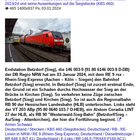
2023/24 und seine Auswirkungen auf die Siegstrecke (KBS 460)
465 1400x937 Px, 03.01.2024

Endstation Betzdorf (Sieg), die 146 003-9 (91 80 6146 003-9 D-DB)
der DB Regio NRW hat am 03 Januar 2024, mit dem RE 9 rsx -
Rhein-Sieg-Express (Aachen – Köln – Siegen) den Bahnhof
Betzdorf (Sieg) erreicht. In Betzdorf (Sieg) ist zurzeit erstmal Ende,
der Grund ist ein Schaden durchs Hochwasser der Sieg an der
Brücke in Kirchen (Sieg). So verkehren keine Züge zwischen
Betzdorf (Sieg) und Kirchen (Sieg). So ist auch die Regionalbahn
RB 90 der Hessischen Landesbahn (HLB) unterbrochen. Links steht
der VT 203 ABp (95 80 0640 103-7 D-HEB), ein Alstom Coradia LINT
27 der HLB, als RB 90 "Westerwald-Sieg-Bahn" (Betzdorf/Sieg –
Au/Sieg - Altenkirchen), der hier die Fortführung beginnt.

Armin Schwarz
Deutschland / Strecken / KBS 460 (Siegstrecke)
,
Deutschland / RB-, RE-
Linien in NRW / RE 9 (Rhein-Sieg-Express)
,
Deutschland / Dieseltriebzüge /
BR 648 (LINT 41)
,
Deutschland / E-Loks / BR 146.0 (TRAXX P160 AC1)
,