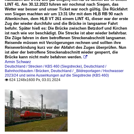
LINT 41. Am 30.12.2023 fuhren wir nochmal nach Siegen, das
Wetter war besser und unser Ticket war noch gültig. Die Rückfahrt
von Siegen machten wir um 13:31 Uhr mit dem HLB RB 90 nach
Altenkirchen, dem HLB VT 261 einem LINT 41, dieser war der erste
Zug der wieder durchfuhr und die Brücke in langsamer Fahrt
befuhr. Später hieß es: Die Brücke zwischen Betzdorf und Kirchen
ist nach wie vor beschädigt. Die Strecke ist aber wieder befahrbar.
Die Züge fahren in dem betroffenen Streckenabschnitt langsamer.
Reisende müssen mit Verzögerungen rechnen und sollten ihre
Reiseverbindung kurz vor der Abfahrt des Zuges überprüfen. Nun
ist aber der betroffene Streckenabschnitt wieder gesperrt, die
Brücke kann nicht mehr befahren werden.

Armin Schwarz
Deutschland / Strecken / KBS 460 (Siegstrecke)
,
Deutschland /
Bahnhochbauten / Brücken
,
Deutschland / _Bildreportagen / Hochwasser
2023/24 und seine Auswirkungen auf die Siegstrecke (KBS 460)
624 1248x1600 Px, 03.01.2024
