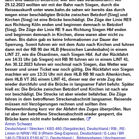
29.12.2023 wollten wir mit der Bahn nach Siegen, durch die
Reiseauskunft unter www.bahn.de sahen wir bereits das durch
wegen einer beschädigten Brücke zwischen Betzdorf (Sieg) und
Kirchen (Sieg) ist eine Brücke beschädigt. Die Züge der Linie RE9
aus Richtung Köln enden und beginnen demnach in Betzdorf
(Sieg). Die Züge der Linie RE 9 aus Richtung Siegen Hbf enden
und beginnen demnach in Kirchen, diese waren aber nicht zu
sehen. Bis dahin gab es keine Informationen zur Dauer der
Sperrung. Somit fuhren wir mit dem Auto nach Kirchen und fuhren
dann mit der RB 90 der HLB (Hessischen Landesbahn) in einem
LINT 27, wie die Ölsardinen, nach Siegen Hbf. Auf der Rückfahrt
um 14:31 Uhr (ab Siegen) mit RB 90 fuhren wir in einem LINT 41.
Am 30.12.2023 fuhren wir nochmal nach Siegen, das Wetter war
besser und unser Ticket war noch gültig. Die Rückfahrt von Siegen
machten wir um 13:31 Uhr mit dem HLB RB 90 nach Altenkirchen,
dem HLB VT 261 einem LINT 41, dieser war der erste Zug der
wieder durchfuhr und die Brücke in langsamer Fahrt befuhr. Später
hieß es: Die Brücke zwischen Betzdorf und Kirchen ist nach wie
vor beschädigt. Die Strecke ist aber wieder befahrbar. Die Züge
fahren in dem betroffenen Streckenabschnitt langsamer. Reisende
müssen mit Verzögerungen rechnen und sollten ihre
Reiseverbindung kurz vor der Abfahrt des Zuges überprüfen. Nun
ist aber der betroffene Streckenabschnitt wieder gesperrt, die
Brücke kann nicht mehr befahren werden.

Armin Schwarz
Deutschland / Strecken / KBS 460 (Siegstrecke)
,
Deutschland / RB-, RE-
Linien in NRW / RE 9 (Rhein-Sieg-Express)
,
Deutschland / E-Loks / BR
146.0 (TRAXX P160 AC1)
,
Deutschland / _Bildreportagen / Hochwasser