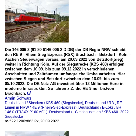
Die 146 006-2 (91 80 6146 006-2 D-DB) der DB Regio NRW schiebt,
den RE 9 - Rhein Sieg Express (RSX) Brachbach - Betzdorf - Köln –
Aachen Steuerwagen voraus, am 20.09.2022 von Betzdorf(Sieg)
weiter in Richtung Köln. Auf der Siegstrecke (KBS 460) erfolgen
zwischen dem 16.09. bis zum 09.12.2022 in verschiedenen
Anschnitten und Zeiträumen umfangreiche Umbauarbeiten. Hier
zwischen Siegen und Betzdorf zwischen dem 16.09. bis zum
05.10.2022. Die DB Netz AG investiert über 12 Millionen Euro in
moderne Infrastruktur. So fahren z.Z. die RE 9 nur bis/von
Brachbach.

Armin Schwarz
Deutschland / Strecken / KBS 460 (Siegstrecke)
,
Deutschland / RB-, RE-
Linien in NRW / RE 9 (Rhein-Sieg-Express)
,
Deutschland / E-Loks / BR
146.0 (TRAXX P160 AC1)
,
Deutschland / _Gleisbaustellen / KBS 460_2022
Siegstecke
522 1200x863 Px, 20.09.2022
