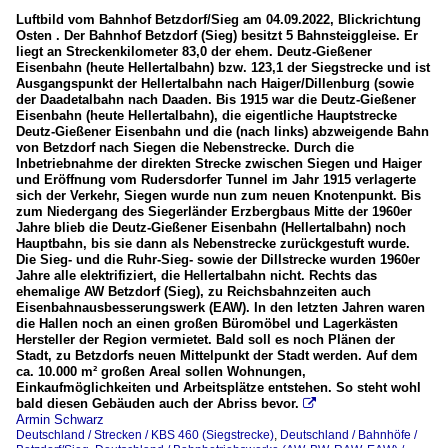
Luftbild vom Bahnhof Betzdorf/Sieg am 04.09.2022, Blickrichtung
Osten . Der Bahnhof Betzdorf (Sieg) besitzt 5 Bahnsteiggleise. Er
liegt an Streckenkilometer 83,0 der ehem. Deutz-Gießener
Eisenbahn (heute Hellertalbahn) bzw. 123,1 der Siegstrecke und ist
Ausgangspunkt der Hellertalbahn nach Haiger/Dillenburg (sowie
der Daadetalbahn nach Daaden. Bis 1915 war die Deutz-Gießener
Eisenbahn (heute Hellertalbahn), die eigentliche Hauptstrecke
Deutz-Gießener Eisenbahn und die (nach links) abzweigende Bahn
von Betzdorf nach Siegen die Nebenstrecke. Durch die
Inbetriebnahme der direkten Strecke zwischen Siegen und Haiger
und Eröffnung vom Rudersdorfer Tunnel im Jahr 1915 verlagerte
sich der Verkehr, Siegen wurde nun zum neuen Knotenpunkt. Bis
zum Niedergang des Siegerländer Erzbergbaus Mitte der 1960er
Jahre blieb die Deutz-Gießener Eisenbahn (Hellertalbahn) noch
Hauptbahn, bis sie dann als Nebenstrecke zurückgestuft wurde.
Die Sieg- und die Ruhr-Sieg- sowie der Dillstrecke wurden 1960er
Jahre alle elektrifiziert, die Hellertalbahn nicht. Rechts das
ehemalige AW Betzdorf (Sieg), zu Reichsbahnzeiten auch
Eisenbahnausbesserungswerk (EAW). In den letzten Jahren waren
die Hallen noch an einen großen Büromöbel und Lagerkästen
Hersteller der Region vermietet. Bald soll es noch Plänen der
Stadt, zu Betzdorfs neuen Mittelpunkt der Stadt werden. Auf dem
ca. 10.000 m² großen Areal sollen Wohnungen,
Einkaufmöglichkeiten und Arbeitsplätze entstehen. So steht wohl
bald diesen Gebäuden auch der Abriss bevor.

Armin Schwarz
Deutschland / Strecken / KBS 460 (Siegstrecke)
,
Deutschland / Bahnhöfe /