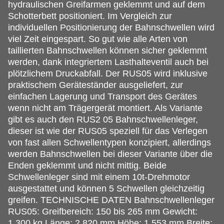
hydraulischen Greifarmen geklemmt und auf dem
Schotterbett positioniert. Im Vergleich zur
individuellen Positionierung der Bahnschwellen wird
viel Zeit eingespart. So gut wie alle Arten von
taillierten Bahnschwellen können sicher geklemmt
werden, dank integriertem Lasthalteventil auch bei
plötzlichem Druckabfall. Der RUS05 wird inklusive
praktischem Geräteständer ausgeliefert, zur
einfachen Lagerung und Transport des Gerätes
wenn nicht am Trägergerät montiert. Als Variante
gibt es auch den RUS2 05 Bahnschwellenleger,
dieser ist wie der RUS05 speziell für das Verlegen
von fast allen Schwellentypen konzipiert, allerdings
werden Bahnschwellen bei dieser Variante über die
Enden geklemmt und nicht mittig. Beide
Schwellenleger sind mit einem 10t-Drehmotor
ausgestattet und können 5 Schwellen gleichzeitig
greifen. TECHNISCHE DATEN Bahnschwellenleger
RUS05: Greifbereich: 150 bis 265 mm Gewicht:
1.300 kg Länge: 2.820 mm Höhe: 1.553 mm Breite: