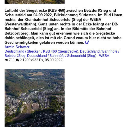
Luftbild der Siegstrecke (KBS 460) zwischen Betzdorf/Sieg und
Scheuerfeld am 04.09.2022, Blickrichtung Südosten. Im Bild Unten
rechts, der Kleinbahnhof Scheuerfeld (Sieg) der WEBA
(Westerwaldbahn). Ganz unten rechts in der Ecke foängt der DB-
Bahnhof Scheuerfeld (Sieg) an. In der Bildmitte der Bahnhof
Betzdorf/Sieg. Man kann gut erkennen wie sich die Siegstecke
dahin schlängelt, dies ist mit ein Grund warum hier nicht so hohe
Geschwindigkeiten gefahren werden können.

Armin Schwarz
Deutschland / Strecken / KBS 460 (Siegstrecke)
,
Deutschland / Bahnhöfe /
Betzdorf/Sieg
,
Deutschland / Bahnhöfe / Scheuerfeld (Sieg) - WEBA
711
1200x932 Px, 05.09.2022

 2