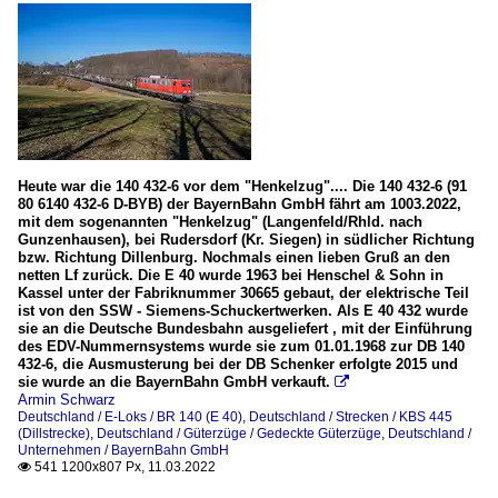
Heute war die 140 432-6 vor dem "Henkelzug".... Die 140 432-6 (91
80 6140 432-6 D-BYB) der BayernBahn GmbH fährt am 1003.2022,
mit dem sogenannten "Henkelzug" (Langenfeld/Rhld. nach
Gunzenhausen), bei Rudersdorf (Kr. Siegen) in südlicher Richtung
bzw. Richtung Dillenburg. Nochmals einen lieben Gruß an den
netten Lf zurück. Die E 40 wurde 1963 bei Henschel & Sohn in
Kassel unter der Fabriknummer 30665 gebaut, der elektrische Teil
ist von den SSW - Siemens-Schuckertwerken. Als E 40 432 wurde
sie an die Deutsche Bundesbahn ausgeliefert , mit der Einführung
des EDV-Nummernsystems wurde sie zum 01.01.1968 zur DB 140
432-6, die Ausmusterung bei der DB Schenker erfolgte 2015 und
sie wurde an die BayernBahn GmbH verkauft.

Armin Schwarz
Deutschland / E-Loks / BR 140 (E 40)
,
Deutschland / Strecken / KBS 445
(Dillstrecke)
,
Deutschland / Güterzüge / Gedeckte Güterzüge
,
Deutschland /
Unternehmen / BayernBahn GmbH
541 1200x807 Px, 11.03.2022
