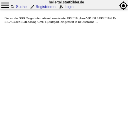
hellertal.startbilder.de
Suche
Registrieren
Login
Die an die SBB Cargo International vermietete 193 516 „Aare“ (91 80 6193 516-2 D-
SIEAG) der SüdLeasing GmbH (Stuttgart, eingestellt in Deutschland ...