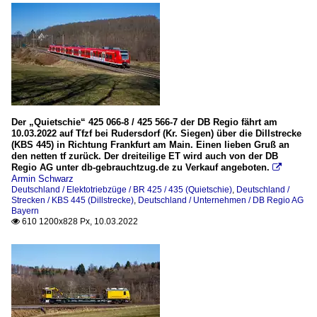
Der „Quietschie“ 425 066-8 / 425 566-7 der DB Regio fährt am
10.03.2022 auf Tfzf bei Rudersdorf (Kr. Siegen) über die Dillstrecke
(KBS 445) in Richtung Frankfurt am Main. Einen lieben Gruß an
den netten tf zurück. Der dreiteilige ET wird auch von der DB
Regio AG unter db-gebrauchtzug.de zu Verkauf angeboten.

Armin Schwarz
Deutschland / Elektotriebzüge / BR 425 / 435 (Quietschie)
,
Deutschland /
Strecken / KBS 445 (Dillstrecke)
,
Deutschland / Unternehmen / DB Regio AG
Bayern
610 1200x828 Px, 10.03.2022
