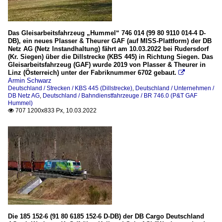
Das Gleisarbeitsfahrzeug „Hummel“ 746 014 (99 80 9110 014-4 D-
DB), ein neues Plasser & Theurer GAF (auf MISS-Plattform) der DB
Netz AG (Netz Instandhaltung) fährt am 10.03.2022 bei Rudersdorf
(Kr. Siegen) über die Dillstrecke (KBS 445) in Richtung Siegen. Das
Gleisarbeitsfahrzeug (GAF) wurde 2019 von Plasser & Theurer in
Linz (Österreich) unter der Fabriknummer 6702 gebaut.

Armin Schwarz
Deutschland / Strecken / KBS 445 (Dillstrecke)
,
Deutschland / Unternehmen /
DB Netz AG
,
Deutschland / Bahndienstfahrzeuge / BR 746.0 (P&T GAF
Hummel)
707 1200x833 Px, 10.03.2022

Die 185 152-6 (91 80 6185 152-6 D-DB) der DB Cargo Deutschland