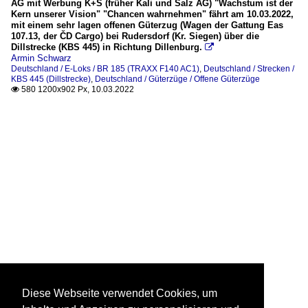
AG mit Werbung K+S (früher Kali und Salz AG) "Wachstum ist der
Kern unserer Vision" "Chancen wahrnehmen" fährt am 10.03.2022,
mit einem sehr lagen offenen Güterzug (Wagen der Gattung Eas
107.13, der ČD Cargo) bei Rudersdorf (Kr. Siegen) über die
Dillstrecke (KBS 445) in Richtung Dillenburg.

Armin Schwarz
Deutschland / E-Loks / BR 185 (TRAXX F140 AC1)
,
Deutschland / Strecken /
KBS 445 (Dillstrecke)
,
Deutschland / Güterzüge / Offene Güterzüge
580 1200x902 Px, 10.03.2022

Diese Webseite verwendet Cookies, um