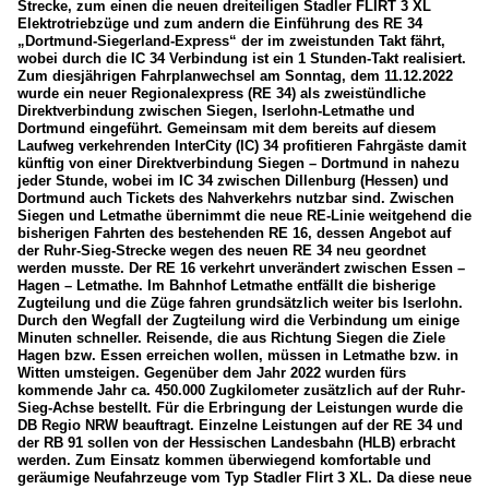
Strecke, zum einen die neuen dreiteiligen Stadler FLIRT 3 XL
Elektrotriebzüge und zum andern die Einführung des RE 34
„Dortmund-Siegerland-Express“ der im zweistunden Takt fährt,
wobei durch die IC 34 Verbindung ist ein 1 Stunden-Takt realisiert.
Zum diesjährigen Fahrplanwechsel am Sonntag, dem 11.12.2022
wurde ein neuer Regionalexpress (RE 34) als zweistündliche
Direktverbindung zwischen Siegen, Iserlohn-Letmathe und
Dortmund eingeführt. Gemeinsam mit dem bereits auf diesem
Laufweg verkehrenden InterCity (IC) 34 profitieren Fahrgäste damit
künftig von einer Direktverbindung Siegen – Dortmund in nahezu
jeder Stunde, wobei im IC 34 zwischen Dillenburg (Hessen) und
Dortmund auch Tickets des Nahverkehrs nutzbar sind. Zwischen
Siegen und Letmathe übernimmt die neue RE-Linie weitgehend die
bisherigen Fahrten des bestehenden RE 16, dessen Angebot auf
der Ruhr-Sieg-Strecke wegen des neuen RE 34 neu geordnet
werden musste. Der RE 16 verkehrt unverändert zwischen Essen –
Hagen – Letmathe. Im Bahnhof Letmathe entfällt die bisherige
Zugteilung und die Züge fahren grundsätzlich weiter bis Iserlohn.
Durch den Wegfall der Zugteilung wird die Verbindung um einige
Minuten schneller. Reisende, die aus Richtung Siegen die Ziele
Hagen bzw. Essen erreichen wollen, müssen in Letmathe bzw. in
Witten umsteigen. Gegenüber dem Jahr 2022 wurden fürs
kommende Jahr ca. 450.000 Zugkilometer zusätzlich auf der Ruhr-
Sieg-Achse bestellt. Für die Erbringung der Leistungen wurde die
DB Regio NRW beauftragt. Einzelne Leistungen auf der RE 34 und
der RB 91 sollen von der Hessischen Landesbahn (HLB) erbracht
werden. Zum Einsatz kommen überwiegend komfortable und
geräumige Neufahrzeuge vom Typ Stadler Flirt 3 XL. Da diese neue