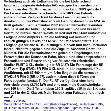
Verbindung auch als Entlastung für die bei Lüdenscheid
langfristig gesperrte Autobahn A45 konzipiert ist, werden die
Leistungen des RE 34 finanziell durch das Land NRW gefördert.
Die Fernverkehrslinie hatte bereits Ende 2021 den Betrieb
aufgenommen. Zeitgleich ist für diese Leistungen auch die
Anerkennung des WestfalenTarifs im Geltungsbereich des NWL in
Kraft getreten. Seit September 2022 können Nahverkehrskunden
den IC 34 auf der Ruhr-Siegstrecke nun auch von und bis nach
Dortmund nutzen. Neben WestfalenTarif und VRR-Tarif umfasst die
Freigabe ohne Aufpreis auch die Nutzung mit räumlich und
zeitlich gültigen Tickets des NRW- und Deutschlandtarifs. Die
Freigabe gilt für alle IC 34-Leistungen, die von und nach Dortmund
fahren. Nicht freigegeben sind die Züge im Abschnitt Dortmund –
Münster. Für die Fahrradmitnahme gelten die Regelungen des
Fernverkehrs der Deutschen Bahn, hierzu sind eine entsprechende
Fahrradkarte und Reservierung vor Reiseantritt erforderlich.
Stadler FLIRT 3 XL, dreiteilig der BR 3427: Die Fahrzeuge der BR
3427 vom Typ STADLER Flirt 3 XL sind, in der sogenannten XL-
Ausführung, mit 67.600 mm um 4,4m länger als die normalen
STADLER Flirt 3 (BR 1427), zudem haben diese 6 Türen pro
Fahrzeugseite (anstatt 3). Der FLIRT verfügt über eine hohe
Antriebsleistung (2.720 kW) und eine maximale Geschwindigkeit
von 160 km/h. Die 3-Teiler haben 180 Sitzplätze (16 in der 1.Klasse
und 154 in der 2. Klasse). Mehr Technik zum Fahrzeug folgt noch
.....

Armin Schwarz
Deutschland / Strecken / KBS 440 (Ruhr-Sieg-Strecke)
,
Deutschland / RB-,
RE-Linien in NRW / RE34 (Dortmund-Siegerland-Express), teilw. IC 34
,