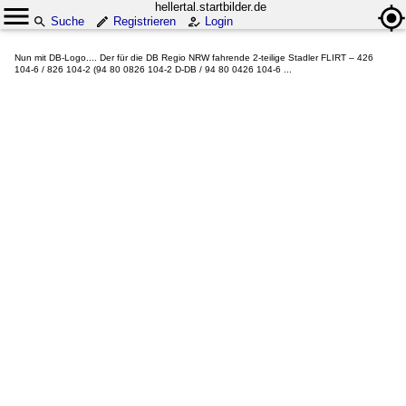
hellertal.startbilder.de
Suche
Registrieren
Login
Nun mit DB-Logo.... Der für die DB Regio NRW fahrende 2-teilige Stadler FLIRT – 426
104-6 / 826 104-2 (94 80 0826 104-2 D-DB / 94 80 0426 104-6 ...