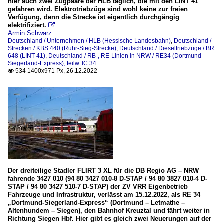
hier auch zwei Zugpaare der HLB täglich, die mit den LINT 41
gefahren wird. Elektrotriebzüge sind wohl keine zur freien
Verfügung, denn die Strecke ist eigentlich durchgängig
elektrifiziert.

Armin Schwarz
Deutschland / Unternehmen / HLB (Hessische Landesbahn)
,
Deutschland /
Strecken / KBS 440 (Ruhr-Sieg-Strecke)
,
Deutschland / Dieseltriebzüge / BR
648 (LINT 41)
,
Deutschland / RB-, RE-Linien in NRW / RE34 (Dortmund-
Siegerland-Express), teilw. IC 34
534 1400x971 Px, 26.12.2022

Der dreiteilige Stadler FLIRT 3 XL für die DB Regio AG – NRW
fahrende 3427 010 (94 80 3427 010-8 D-STAP / 94 80 3827 010-4 D-
STAP / 94 80 3427 510-7 D-STAP) der ZV VRR Eigenbetrieb
Fahrzeuge und Infrastruktur, verlässt am 15.12.2022, als RE 34
„Dortmund-Siegerland-Express“ (Dortmund – Letmathe –
Altenhundem – Siegen), den Bahnhof Kreuztal und fährt weiter in
Richtung Siegen Hbf. Hier gibt es gleich zwei Neuerungen auf der