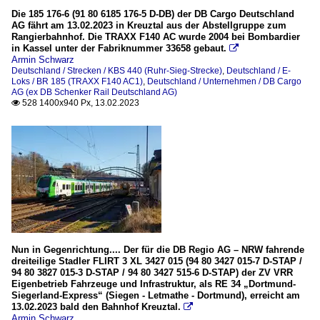
Die 185 176-6 (91 80 6185 176-5 D-DB) der DB Cargo Deutschland
AG fährt am 13.02.2023 in Kreuztal aus der Abstellgruppe zum
Rangierbahnhof. Die TRAXX F140 AC wurde 2004 bei Bombardier
in Kassel unter der Fabriknummer 33658 gebaut.

Armin Schwarz
Deutschland / Strecken / KBS 440 (Ruhr-Sieg-Strecke)
,
Deutschland / E-
Loks / BR 185 (TRAXX F140 AC1)
,
Deutschland / Unternehmen / DB Cargo
AG (ex DB Schenker Rail Deutschland AG)
528 1400x940 Px, 13.02.2023

Nun in Gegenrichtung.... Der für die DB Regio AG – NRW fahrende
dreiteilige Stadler FLIRT 3 XL 3427 015 (94 80 3427 015-7 D-STAP /
94 80 3827 015-3 D-STAP / 94 80 3427 515-6 D-STAP) der ZV VRR
Eigenbetrieb Fahrzeuge und Infrastruktur, als RE 34 „Dortmund-
Siegerland-Express“ (Siegen - Letmathe - Dortmund), erreicht am
13.02.2023 bald den Bahnhof Kreuztal.

Armin Schwarz