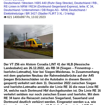
Deutschland / Strecken / KBS 440 (Ruhr-Sieg-Strecke)
,
Deutschland / RB-,
RE-Linien in NRW / RE34 (Dortmund-Siegerland-Express), teilw. IC 34
,
Deutschland / Unternehmen / DB Regio AG - NRW
,
Deutschland /
Elektotriebzüge / BR 3427 (Stadler FLIRT 3 XL / 3-teilig)
621 1400x997 Px, 13.02.2023

Der VT 256 ein Alstom Coradia LINT 41 der HLB (Hessische
Landesbahn) am 26.12.2022, als RB 34 (Siegen – Finnentrop –
Iserlohn-Letmathe), hier bei Siegen-Weidenau. In Zusammenhang
mit dem geplanten Neubau der Rahmedetalbrücke auf der A45
(wegen Brückenschäden ist die Autobahn in diesem Bereich
gesperrt) verkehrt seit dem 11. Dezember 2022 zwischen Siegen
und Iserlohn-Letmathe anstelle der Linie RE 16 die neue Linie RE
34, welche nach Dortmund Hbf durchgebunden ist. Die Linie RE 16
verkehrt seitdem nur noch zwischen Essen und Iserlohn. Mit dem
RE 34 kann die Reisezeit zwischen Siegerland, Sauerland und
Dortmund deutlich verkürzt werden. Eingesetzt werden u.a. wie