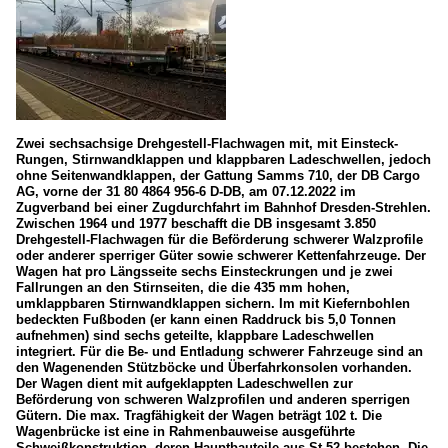
Zwei sechsachsige Drehgestell-Flachwagen mit, mit Einsteck-
Rungen, Stirnwandklappen und klappbaren Ladeschwellen, jedoch
ohne Seitenwandklappen, der Gattung Samms 710, der DB Cargo
AG, vorne der 31 80 4864 956-6 D-DB, am 07.12.2022 im
Zugverband bei einer Zugdurchfahrt im Bahnhof Dresden-Strehlen.
Zwischen 1964 und 1977 beschafft die DB insgesamt 3.850
Drehgestell-Flachwagen für die Beförderung schwerer Walzprofile
oder anderer sperriger Güter sowie schwerer Kettenfahrzeuge. Der
Wagen hat pro Längsseite sechs Einsteckrungen und je zwei
Fallrungen an den Stirnseiten, die die 435 mm hohen,
umklappbaren Stirnwandklappen sichern. Im mit Kiefernbohlen
bedeckten Fußboden (er kann einen Raddruck bis 5,0 Tonnen
aufnehmen) sind sechs geteilte, klappbare Ladeschwellen
integriert. Für die Be- und Entladung schwerer Fahrzeuge sind an
den Wagenenden Stützböcke und Überfahrkonsolen vorhanden.
Der Wagen dient mit aufgeklappten Ladeschwellen zur
Beförderung von schweren Walzprofilen und anderen sperrigen
Gütern. Die max. Tragfähigkeit der Wagen beträgt 102 t. Die
Wagenbrücke ist eine in Rahmenbauweise ausgeführte
Schweißkonstruktion, deren Hauptbauteile aus St 52 bestehen. Die