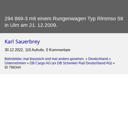
294 869-3 mit einem Rungenwagen Typ Rlmmso 58
in Ulm am 21.
12.2009.
Karl Sauerbrey
30.12.2022, 110 Aufrufe, 0 Kommentare
Bahnbilder, mal klassisch und mal anders gesehen.
»
Deutschland
»
Unternehmen
»
DB Cargo AG (ex DB Schenker Rail Deutschland AG)
»
ID 798344