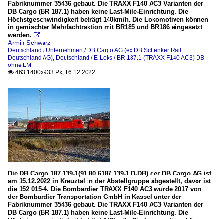
Fabriknummer 35436 gebaut. Die TRAXX F140 AC3 Varianten der
DB Cargo (BR 187.1) haben keine Last-Mile-Einrichtung. Die
Höchstgeschwindigkeit beträgt 140km/h. Die Lokomotiven können
in gemischter Mehrfachtraktion mit BR185 und BR186 eingesetzt
werden.

Armin Schwarz
Deutschland / Unternehmen / DB Cargo AG (ex DB Schenker Rail
Deutschland AG)
,
Deutschland / E-Loks / BR 187.1 (TRAXX F140 AC3) DB
ohne LM
463 1400x933 Px, 16.12.2022

Die DB Cargo 187 139-1(91 80 6187 139-1 D-DB) der DB Cargo AG ist
am 15.12.2022 in Kreuztal in der Abstellgruppe abgestellt, davor ist
die 152 015-4. Die Bombardier TRAXX F140 AC3 wurde 2017 von
der Bombardier Transportation GmbH in Kassel unter der
Fabriknummer 35436 gebaut. Die TRAXX F140 AC3 Varianten der
DB Cargo (BR 187.1) haben keine Last-Mile-Einrichtung. Die