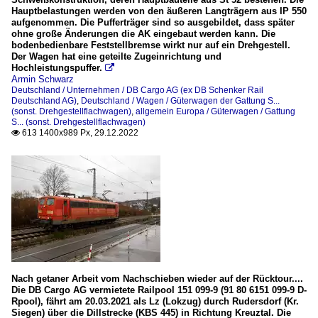
Hauptbelastungen werden von den äußeren Langträgern aus IP 550
aufgenommen. Die Pufferträger sind so ausgebildet, dass später
ohne große Änderungen die AK eingebaut werden kann. Die
bodenbedienbare Feststellbremse wirkt nur auf ein Drehgestell.
Der Wagen hat eine geteilte Zugeinrichtung und
Hochleistungspuffer.

Armin Schwarz
Deutschland / Unternehmen / DB Cargo AG (ex DB Schenker Rail
Deutschland AG)
,
Deutschland / Wagen / Güterwagen der Gattung S...
(sonst. Drehgestellflachwagen)
,
allgemein Europa / Güterwagen / Gattung
S... (sonst. Drehgestellflachwagen)
613 1400x989 Px, 29.12.2022

Nach getaner Arbeit vom Nachschieben wieder auf der Rücktour....
Die DB Cargo AG vermietete Railpool 151 099-9 (91 80 6151 099-9 D-
Rpool), fährt am 20.03.2021 als Lz (Lokzug) durch Rudersdorf (Kr.
Siegen) über die Dillstrecke (KBS 445) in Richtung Kreuztal. Die