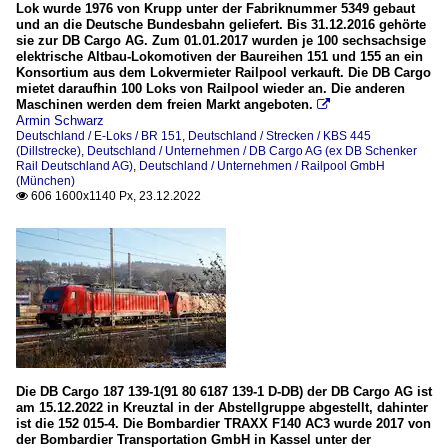
Lok wurde 1976 von Krupp unter der Fabriknummer 5349 gebaut
und an die Deutsche Bundesbahn geliefert. Bis 31.12.2016 gehörte
sie zur DB Cargo AG. Zum 01.01.2017 wurden je 100 sechsachsige
elektrische Altbau-Lokomotiven der Baureihen 151 und 155 an ein
Konsortium aus dem Lokvermieter Railpool verkauft. Die DB Cargo
mietet daraufhin 100 Loks von Railpool wieder an. Die anderen
Maschinen werden dem freien Markt angeboten.

Armin Schwarz
Deutschland / E-Loks / BR 151
,
Deutschland / Strecken / KBS 445
(Dillstrecke)
,
Deutschland / Unternehmen / DB Cargo AG (ex DB Schenker
Rail Deutschland AG)
,
Deutschland / Unternehmen / Railpool GmbH
(München)
606 1600x1140 Px, 23.12.2022

Die DB Cargo 187 139-1(91 80 6187 139-1 D-DB) der DB Cargo AG ist
am 15.12.2022 in Kreuztal in der Abstellgruppe abgestellt, dahinter
ist die 152 015-4. Die Bombardier TRAXX F140 AC3 wurde 2017 von
der Bombardier Transportation GmbH in Kassel unter der