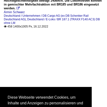
Höchstgeschwindigkeit beträgt 140km/h. Die Lokomotiven können
in gemischter Mehrfachtraktion mit BR185 und BR186 eingesetzt
werden.

Armin Schwarz
Deutschland / Unternehmen / DB Cargo AG (ex DB Schenker Rail
Deutschland AG)
,
Deutschland / E-Loks / BR 187.1 (TRAXX F140 AC3) DB
ohne LM
458 1400x1005 Px, 16.12.2022

Diese Webseite verwendet Cookies, um
Inhalte und Anzeigen zu personalisieren und