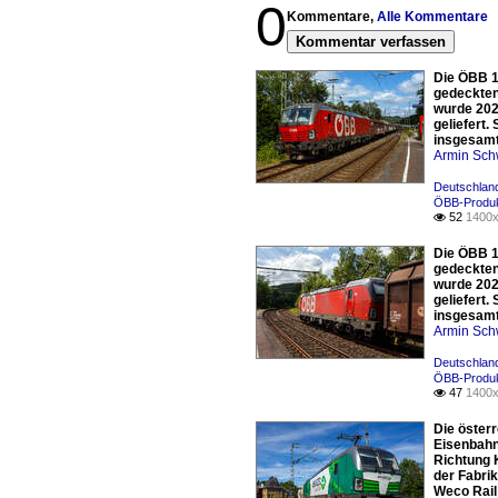
0
Kommentare,
Alle Kommentare
Kommentar verfassen
Die ÖBB 1
gedeckten
wurde 202
geliefert.
insgesamt
Armin Sch
Deutschland
ÖBB-Produ
52
1400x

Die ÖBB 1
gedeckten
wurde 202
geliefert.
insgesamt
Armin Sch
Deutschland
ÖBB-Produ
47
1400x

Die öster
Eisenbahn
Richtung 
der Fabri
Weco Rail