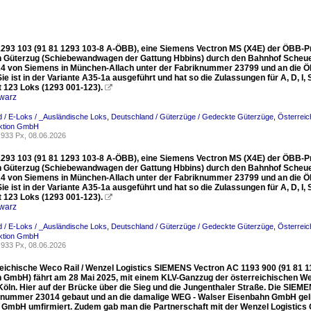
293 103 (91 81 1293 103-8 A-ÖBB), eine Siemens Vectron MS (X4E) der ÖBB-Pr
 Güterzug (Schiebewandwagen der Gattung Hbbins) durch den Bahnhof Scheuerf
4 von Siemens in München-Allach unter der Fabriknummer 23799 und an die
 Sie ist in der Variante A35-1a ausgeführt und hat so die Zulassungen für A, D, 
 123 Loks (1293 001-123).

warz
 / E-Loks / _Ausländische Loks
,
Deutschland / Güterzüge / Gedeckte Güterzüge
,
Österreic
ktion GmbH
933 Px, 08.06.2026
293 103 (91 81 1293 103-8 A-ÖBB), eine Siemens Vectron MS (X4E) der ÖBB-Pr
 Güterzug (Schiebewandwagen der Gattung Hbbins) durch den Bahnhof Scheuerf
4 von Siemens in München-Allach unter der Fabriknummer 23799 und an die
 Sie ist in der Variante A35-1a ausgeführt und hat so die Zulassungen für A, D, 
 123 Loks (1293 001-123).

warz
 / E-Loks / _Ausländische Loks
,
Deutschland / Güterzüge / Gedeckte Güterzüge
,
Österreic
ktion GmbH
933 Px, 08.06.2026
reichische Weco Rail / Wenzel Logistics SIEMENS Vectron AC 1193 900 (91 81
 GmbH) fährt am 28 Mai 2025, mit einem KLV-Ganzzug der österreichischen Wen
Köln. Hier auf der Brücke über die Sieg und die Jungenthaler Straße. Die SIE
knummer 23014 gebaut und an die damalige WEG - Walser Eisenbahn GmbH gelie
 GmbH umfirmiert. Zudem gab man die Partnerschaft mit der Wenzel Logistics