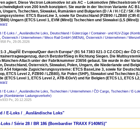
en agiert. Diese Vectron Lokomotive ist als AC – Lokomotive (Wechselstrom-Var
chwindigkeit von 200 km/h konzipiert. Sie wurde in der Vectron Variante AC B1
, Ungarn, Tschechien, Slowakei, Rumänien und Bulgarien (D / A / H / CZ / SK / R
ungssysteme: ETCS BaseLine 3, sowie für Deutschland (PZB90 / LZB80 (CIR-ELK
ZB80) Ungarn (ETCS Level 1, EVM (Mirel)) Tschechien und Slowakei (LS (Mirel)
warz
 / E-Loks / _Ausländische Loks
,
Deutschland / Güterzüge / Container- und KLV-Züge (Komb
,
Österreich / Unternehmen / Weco Rail GmbH (WENA)
,
Österreich / Unternehmen / Wenze
958 Px, 29.05.2026
21-3 „Napříč Evropou/Quer durch Europa“ (91 54 7383 021-3 CZ-CDC) der ČD Ca
ntainertragwagenzug, durch Betzdorf/Sieg in Richtung Siegen. Die Multisyst
 in München-Allach unter der Fabriknummer 23656 gebaut. Sie wurde in der Varia
, Deutschland, Österreich, Slowakei, Polen, Ungarn, die Niederlande und Belgien (
MS A54 folgende Zugsicherungssysteme: ETCS BaseLine 3, sowie für Deutschlan
op, ETCS Level 2, PZB90 / LZB80), für Polen (SHP), Slowakei und Tschechien (LS 
de (ETCS Level 1, ETCS Level 2, ATB-EGvV) und für Belgien (ETCS L1, ETCS L2
warz
 / E-Loks / _Ausländische Loks
,
Tschechien / Unternehmen / ČD Cargo
,
Tschechien / E-Lo
ge (Kombinierter Ladungsverkehr)
x933 Px, 20.12.2025
nd / E-Loks / _Ausländische Loks"
 E-Loks / Série 28 / BR 186 (Bombardier TRAXX F140MS)"