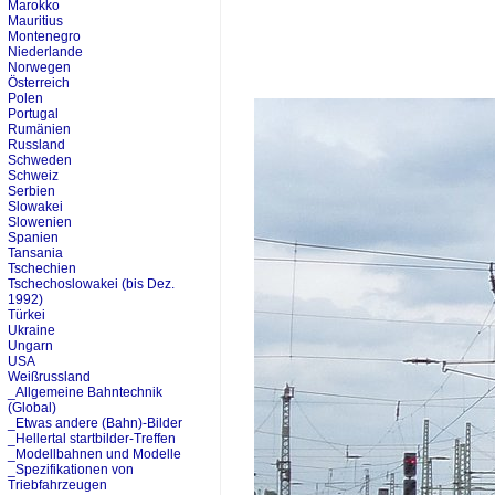
Marokko
Mauritius
Montenegro
Niederlande
Norwegen
Österreich
Polen
Portugal
Rumänien
Russland
Schweden
Schweiz
Serbien
Slowakei
Slowenien
Spanien
Tansania
Tschechien
Tschechoslowakei (bis Dez.
1992)
Türkei
Ukraine
Ungarn
USA
Weißrussland
_Allgemeine Bahntechnik
(Global)
_Etwas andere (Bahn)-Bilder
_Hellertal startbilder-Treffen
_Modellbahnen und Modelle
_Spezifikationen von
Triebfahrzeugen