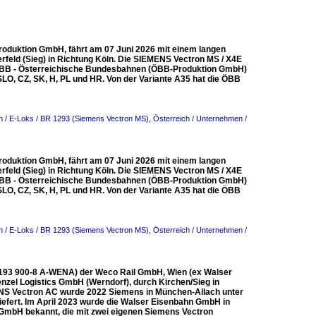
oduktion GmbH, fährt am 07 Juni 2026 mit einem langen
eld (Sieg) in Richtung Köln. Die SIEMENS Vectron MS / X4E
 ÖBB - Österreichische Bundesbahnen (ÖBB-Produktion GmbH)
I, SLO, CZ, SK, H, PL und HR. Von der Variante A35 hat die ÖBB
h / E-Loks / BR 1293 (Siemens Vectron MS)
,
Österreich / Unternehmen /
oduktion GmbH, fährt am 07 Juni 2026 mit einem langen
eld (Sieg) in Richtung Köln. Die SIEMENS Vectron MS / X4E
 ÖBB - Österreichische Bundesbahnen (ÖBB-Produktion GmbH)
I, SLO, CZ, SK, H, PL und HR. Von der Variante A35 hat die ÖBB
h / E-Loks / BR 1293 (Siemens Vectron MS)
,
Österreich / Unternehmen /
 1193 900-8 A-WENA) der Weco Rail GmbH, Wien (ex Walser
zel Logistics GmbH (Werndorf), durch Kirchen/Sieg in
MENS Vectron AC wurde 2022 Siemens in München-Allach unter
fert. Im April 2023 wurde die Walser Eisenbahn GmbH in
 GmbH bekannt, die mit zwei eigenen Siemens Vectron