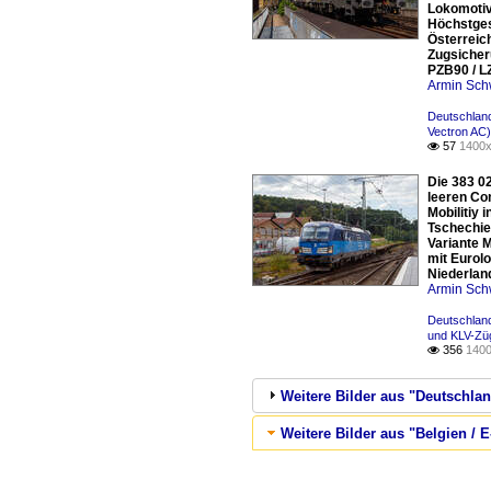
Lokomotiv
Höchstges
Österreich
Zugsicher
PZB90 / L
Armin Sch
Deutschland
Vectron AC)
57
1400x

Die 383 0
leeren Co
Mobilitiy
Tschechien
Variante 
mit Eurolo
Niederlan
Armin Sch
Deutschland
und KLV-Zü
356
1400

Weitere Bilder aus "Deutschla
Weitere Bilder aus "Belgien /