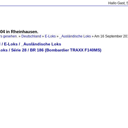
Hallo Gast, 
04 in Rheinhausen.
rs gesehen.
»
Deutschland
»
E-Loks
»
_Ausländische Loks
»
Am 16 September 201
 / E-Loks / _Ausländische Loks
-Loks / Série 28 / BR 186 (Bombardier TRAXX F140MS)