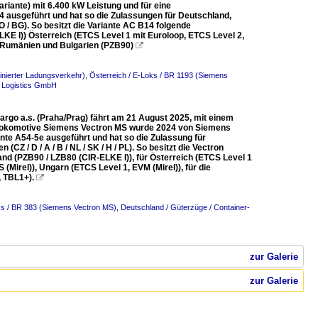
iante) mit 6.400 kW Leistung und für eine
4 ausgeführt und hat so die Zulassungen für Deutschland,
O / BG). So besitzt die Variante AC B14 folgende
E I)) Österreich (ETCS Level 1 mit Euroloop, ETCS Level 2,
) Rumänien und Bulgarien (PZB90)

inierter Ladungsverkehr)
,
Österreich / E-Loks / BR 1193 (Siemens
l Logistics GmbH
rgo a.s. (Praha/Prag) fährt am 21 August 2025, mit einem
emlokomotive Siemens Vectron MS wurde 2024 von Siemens
nte A54-5e ausgeführt und hat so die Zulassung für
CZ / D / A / B / NL / SK / H / PL). So besitzt die Vectron
d (PZB90 / LZB80 (CIR-ELKE I)), für Österreich (ETCS Level 1
(Mirel)), Ungarn (ETCS Level 1, EVM (Mirel)), für die
, TBL1+).

ks / BR 383 (Siemens Vectron MS)
,
Deutschland / Güterzüge / Container-
zur Galerie
zur Galerie