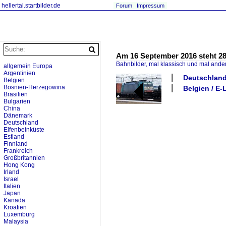
hellertal.startbilder.de
Forum
Impressum
Am 16 September 2016 steht 28
Bahnbilder, mal klassisch und mal ande
allgemein Europa
Argentinien
Deutschland
Belgien
Bosnien-Herzegowina
Belgien / E
Brasilien
Bulgarien
China
Dänemark
Deutschland
Elfenbeinküste
Estland
Finnland
Frankreich
Großbritannien
Hong Kong
Irland
Israel
Italien
Japan
Kanada
Kroatien
Luxemburg
Malaysia