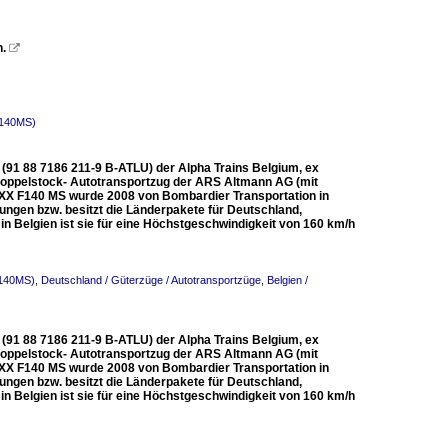
.

 140MS)
 (91 88 7186 211-9 B-ATLU) der Alpha Trains Belgium, ex
Doppelstock- Autotransportzug der ARS Altmann AG (mit
AXX F140 MS wurde 2008 von Bombardier Transportation in
ngen bzw. besitzt die Länderpakete für Deutschland,
 in Belgien ist sie für eine Höchstgeschwindigkeit von 160 km/h
F140MS)
,
Deutschland / Güterzüge / Autotransportzüge
,
Belgien /
 (91 88 7186 211-9 B-ATLU) der Alpha Trains Belgium, ex
Doppelstock- Autotransportzug der ARS Altmann AG (mit
AXX F140 MS wurde 2008 von Bombardier Transportation in
ngen bzw. besitzt die Länderpakete für Deutschland,
 in Belgien ist sie für eine Höchstgeschwindigkeit von 160 km/h