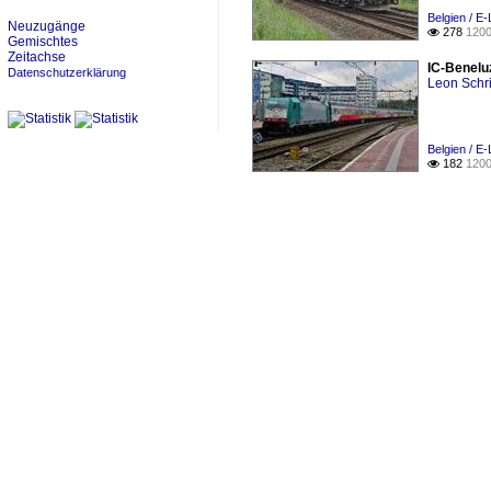
Belgien / E
Neuzugänge
278
1200

Gemischtes
Zeitachse
IC-Benelu
Datenschutzerklärung
Leon Schri
Belgien / E
182
1200
