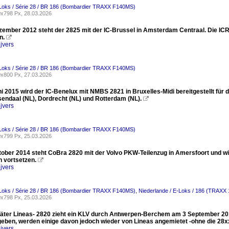
-Loks / Série 28 / BR 186 (Bombardier TRAXX F140MS)
x798 Px, 28.03.2026
ember 2012 steht der 2825 mit der IC-Brussel in Amsterdam Centraal. Die ICR
n.

jvers
-Loks / Série 28 / BR 186 (Bombardier TRAXX F140MS)
x800 Px, 27.03.2026
i 2015 wird der IC-Benelux mit NMBS 2821 in Bruxelles-Midi bereitgestellt fü
sendaal (NL), Dordrecht (NL) und Rotterdam (NL).

jvers
-Loks / Série 28 / BR 186 (Bombardier TRAXX F140MS)
x799 Px, 25.03.2026
ober 2014 steht CoBra 2820 mit der Volvo PKW-Teilenzug in Amersfoort und wir
 vortsetzen.

jvers
-Loks / Série 28 / BR 186 (Bombardier TRAXX F140MS)
,
Niederlande / E-Loks / 186 (TRAXX
x798 Px, 25.03.2026
äter Lineas- 2820 zieht ein KLV durch Antwerpen-Berchem am 3 September 201
eben, werden einige davon jedoch wieder von Lineas angemietet -ohne die 2
jvers