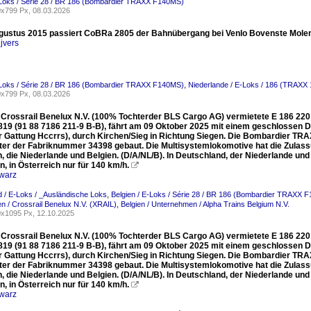
-Loks / Série 28 / BR 186 (Bombardier TRAXX F140MS)
x799 Px, 08.03.2026
ustus 2015 passiert CoBRa 2805 der Bahnübergang bei Venlo Bovenste Molen
jvers
-Loks / Série 28 / BR 186 (Bombardier TRAXX F140MS)
,
Niederlande / E-Loks / 186 (TRAXX
x799 Px, 08.03.2026
e Crossrail Benelux N.V. (100% Tochterder BLS Cargo AG) vermietete E 186 220
9 (91 88 7186 211-9 B-B), fährt am 09 Oktober 2025 mit einem geschlossen 
 Gattung Hccrrs), durch Kirchen/Sieg in Richtung Siegen. Die Bombardier TR
ter der Fabriknummer 34398 gebaut. Die Multisystemlokomotive hat die Zulassu
, die Niederlande und Belgien. (D/A/NL/B). In Deutschland, der Niederlande und
, in Österreich nur für 140 km/h.

warz
 / E-Loks / _Ausländische Loks
,
Belgien / E-Loks / Série 28 / BR 186 (Bombardier TRAXX 
 / Crossrail Benelux N.V. (XRAIL)
,
Belgien / Unternehmen / Alpha Trains Belgium N.V.
x1095 Px, 12.10.2025
e Crossrail Benelux N.V. (100% Tochterder BLS Cargo AG) vermietete E 186 220
9 (91 88 7186 211-9 B-B), fährt am 09 Oktober 2025 mit einem geschlossen 
 Gattung Hccrrs), durch Kirchen/Sieg in Richtung Siegen. Die Bombardier TR
ter der Fabriknummer 34398 gebaut. Die Multisystemlokomotive hat die Zulassu
, die Niederlande und Belgien. (D/A/NL/B). In Deutschland, der Niederlande und
, in Österreich nur für 140 km/h.

warz