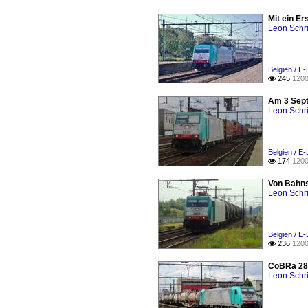
Mit ein Er
Leon Schri
Belgien / E
245
1200

Am 3 Sept
Leon Schri
Belgien / E
174
1200

Von Bahns
Leon Schri
Belgien / E
236
1200

CoBRa 282
Leon Schri