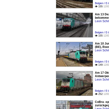
Belgien / E
155
1200

Am 13 Dez
bekomme
Leon Schri
Belgien / E
155
1200

Am 10 Jun
(BE), Roo
Leon Schri
Belgien / E
149
1200

Am 17 Okt
Antwerpen
Leon Schri
Belgien / E
252
1200

CoBra -sp
zurückgeg
Leon Schri