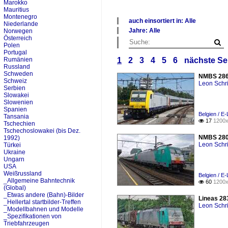
Marokko
Mauritius
Montenegro
auch einsortiert in: Alle
Niederlande
×
Jahre: Alle
Norwegen
Alle Kategorien
×
Österreich
allgemein Europa
Polen
Alle Jahre
Portugal
Belgien
2000
Rumänien
1
2
3
4
5
6
nächste Se
Deutschland
2010
Russland
Luxemburg
2020
Schweden
NMBS 2869
Niederlande
Schweiz
Leon Schri
Österreich
Serbien
Portugal
Slowakei
Slowenien
Spanien
Belgien / E
Tansania
17
1200x

Tschechien
Tschechoslowakei (bis Dez.
NMBS 2806
1992)
Leon Schri
Türkei
Ukraine
Ungarn
USA
Weißrussland
Belgien / E
_Allgemeine Bahntechnik
60
1200x

(Global)
_Etwas andere (Bahn)-Bilder
Lineas 28
_Hellertal startbilder-Treffen
Leon Schri
_Modellbahnen und Modelle
_Spezifikationen von
Triebfahrzeugen