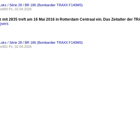
-Loks / Série 28 / BR 186 (Bombardier TRAXX F140MS)
x800 Px, 02.04.2026
z mit 2835 treft am 16 Mai 2016 in Rotterdam Centraal ein. Das Zeitalter der T
jvers
-Loks / Série 28 / BR 186 (Bombardier TRAXX F140MS)
x801 Px, 02.04.2026