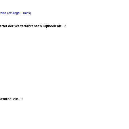
ains (ex Angel Trains)
rtet der Weiterfahrt nach Kijfhoek ab.

entraal ein.
