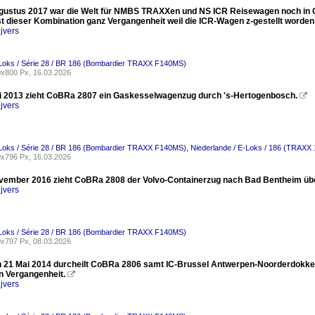
ustus 2017 war die Welt für NMBS TRAXXen und NS ICR Reisewagen noch in Or
st dieser Kombination ganz Vergangenheit weil die ICR-Wagen z-gestellt worden 
jvers
-Loks / Série 28 / BR 186 (Bombardier TRAXX F140MS)
x800 Px, 16.03.2026
 2013 zieht CoBRa 2807 ein Gaskesselwagenzug durch 's-Hertogenbosch.

jvers
-Loks / Série 28 / BR 186 (Bombardier TRAXX F140MS)
,
Niederlande / E-Loks / 186 (TRAXX
x796 Px, 16.03.2026
ember 2016 zieht CoBRa 2808 der Volvo-Containerzug nach Bad Bentheim übe
jvers
-Loks / Série 28 / BR 186 (Bombardier TRAXX F140MS)
x797 Px, 08.03.2026
 21 Mai 2014 durcheilt CoBRa 2806 samt IC-Brussel Antwerpen-Noorderdokken.
 Vergangenheit.

jvers