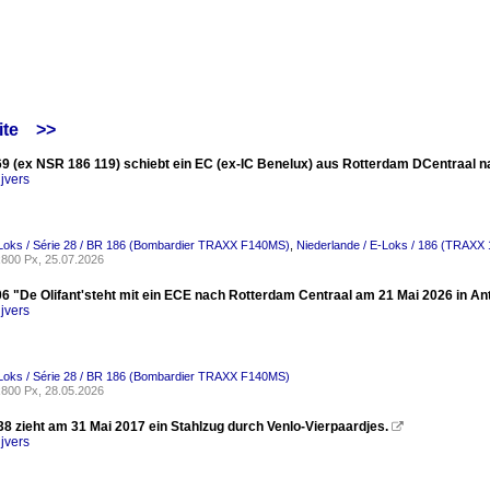
ite
>>
 (ex NSR 186 119) schiebt ein EC (ex-IC Benelux) aus Rotterdam DCentraal na
jvers
-Loks / Série 28 / BR 186 (Bombardier TRAXX F140MS)
,
Niederlande / E-Loks / 186 (TRAXX
800 Px, 25.07.2026
 "De Olifant'steht mit ein ECE nach Rotterdam Centraal am 21 Mai 2026 in 
jvers
-Loks / Série 28 / BR 186 (Bombardier TRAXX F140MS)
800 Px, 28.05.2026
38 zieht am 31 Mai 2017 ein Stahlzug durch Venlo-Vierpaardjes.

jvers