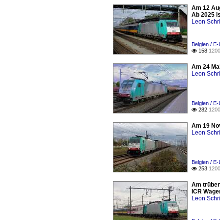
Am 12 Aug
Ab 2025 i
Leon Schri
Belgien / E
158
1200

Am 24 Mai
Leon Schri
Belgien / E
282
1200

Am 19 Nov
Leon Schri
Belgien / E
253
1200

Am trüben
ICR Wagen
Leon Schri