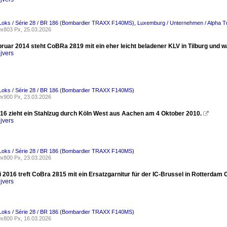
-Loks / Série 28 / BR 186 (Bombardier TRAXX F140MS)
,
Luxemburg / Unternehmen / Alpha Tr
x803 Px, 25.03.2026
uar 2014 steht CoBRa 2819 mit ein eher leicht beladener KLV in Tilburg und wa
jvers
-Loks / Série 28 / BR 186 (Bombardier TRAXX F140MS)
x900 Px, 23.03.2026
6 zieht ein Stahlzug durch Köln West aus Aachen am 4 Oktober 2010.

jvers
-Loks / Série 28 / BR 186 (Bombardier TRAXX F140MS)
x800 Px, 23.03.2026
2016 treft CoBra 2815 mit ein Ersatzgarnitur für der IC-Brussel in Rotterdam C
jvers
-Loks / Série 28 / BR 186 (Bombardier TRAXX F140MS)
x800 Px, 16.03.2026