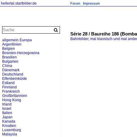
hellertal.startbilder.de
Forum
Impressum
Série 28 / Baureihe 186 (Bom
Bahnbilder, mal klassisch und mal ande
allgemein Europa
Argentinien
Belgien
Bosnien-Herzegowina
Brasilien
Bulgarien
China
Dänemark
Deutschland
Elfenbeinküste
Estland
Finnland
Frankreich
Großbritannien
Hong Kong
Irland
Israel
Italien
Japan
Kanada
Kroatien
Luxemburg
Malaysia