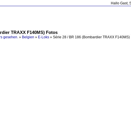
Hallo Gast, 
bardier TRAXX F140MS) Fotos
rs gesehen.
»
Belgien
»
E-Loks
»
Série 28 / BR 186 (Bombardier TRAXX F140MS)