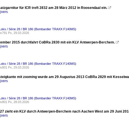
satzgarnitur für ICR treft 2832 am 28 März 2012 in Roosendaal ein.

jvers
-Loks / Série 28 / BR 186 (Bombardier TRAXX F140MS)
x791 Px, 29.03.2026
ember 2015 durchfahrt CoBRa 2830 mit ein KLV Antwerpen-Berchem.

jvers
-Loks / Série 28 / BR 186 (Bombardier TRAXX F140MS)
x801 Px, 29.03.2026
teigkante mit zooming wurde am 29 Augustus 2013 CoBRa 2829 mit Kesselwag
jvers
-Loks / Série 28 / BR 186 (Bombardier TRAXX F140MS)
x801 Px, 28.03.2026
7 zieht ein KLV durch Antwerpen-Berchem nach Aachen West am 29 Juni 201
jvers