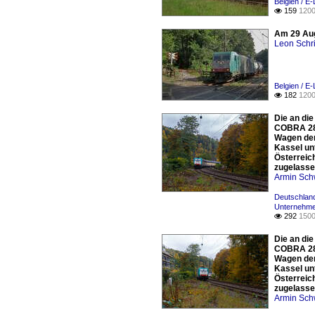
Belgien / E
159
1200

Am 29 Aug
Leon Schri
Belgien / E
182
1200

Die an di
COBRA 281
Wagen der
Kassel un
Österreich
zugelassen
Armin Sch
Deutschland
Unternehmen
292
1500

Die an di
COBRA 281
Wagen der
Kassel un
Österreich
zugelassen
Armin Sch