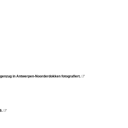
enzug in Antwerpen-Noorderdokken fotografiert.

6.
