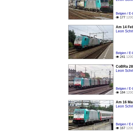
Belgien / E
177
1200

Am 14 Febr
Leon Schri
Belgien / E
241
1200

CoBRa 281
Leon Schri
Belgien / E
184
1200

Am 16 Mai 
Leon Schri
Belgien / E
167
1200
