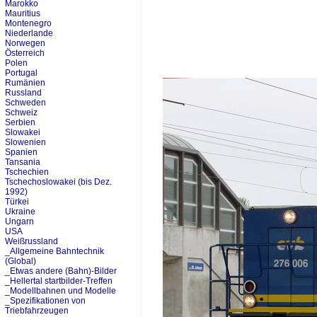
Marokko
Mauritius
Montenegro
Niederlande
Norwegen
Österreich
Polen
Portugal
Rumänien
Russland
Schweden
Schweiz
Serbien
Slowakei
Slowenien
Spanien
Tansania
Tschechien
Tschechoslowakei (bis Dez.
1992)
Türkei
Ukraine
Ungarn
USA
Weißrussland
_Allgemeine Bahntechnik
(Global)
_Etwas andere (Bahn)-Bilder
_Hellertal startbilder-Treffen
_Modellbahnen und Modelle
_Spezifikationen von
Triebfahrzeugen