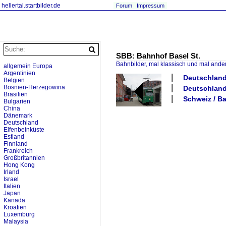
hellertal.startbilder.de
Forum
Impressum
SBB: Bahnhof Basel St.
Bahnbilder, mal klassisch und mal ande
allgemein Europa
Argentinien
Deutschland
Belgien
Bosnien-Herzegowina
Deutschland
Brasilien
Schweiz / B
Bulgarien
China
Dänemark
Deutschland
Elfenbeinküste
Estland
Finnland
Frankreich
Großbritannien
Hong Kong
Irland
Israel
Italien
Japan
Kanada
Kroatien
Luxemburg
Malaysia