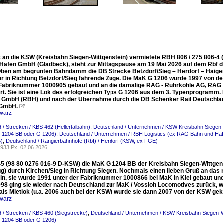
it an die KSW (Kreisbahn Siegen-Wittgenstein) vermietete RBH 806 / 275 806-
Hafen GmbH (Gladbeck), steht zur Mittagspause am 19 Mai 2026 auf dem Rbf de
Oben am begrünten Bahndamm die DB Strecke Betzdorf/Sieg – Herdorf – Haiger 
für in Richtung Betzdorf/Sieg fahrende Züge. Die MaK G 1206 wurde 1997 von de
 Fabriknummer 1000905 gebaut und an die damalige RAG - Ruhrkohle AG, RAG 
ert. Sie ist eine Lok des erfolgreichen Typs G 1206 aus dem 3. Typenprogramm
 GmbH (RBH) und nach der Übernahme durch die DB Schenker Rail Deutschland
 GmbH.

warz
 / Strecken / KBS 462 (Hellertalbahn)
,
Deutschland / Unternehmen / KSW Kreisbahn Siegen-W
 1204 BB oder G 1206)
,
Deutschland / Unternehmen / RBH Logistics (ex RAG Bahn und Ha
5)
,
Deutschland / Rangierbahnhöfe (Rbf) / Herdorf (KSW, ex FGE)
933 Px, 02.06.2026
5 (98 80 0276 016-9 D-KSW) die MaK G 1204 BB der Kreisbahn Siegen-Wittgenste
ug) durch Kirchen/Sieg in Richtung Siegen. Nochmals einen lieben Gruß an das 
in, sie wurde 1991 unter der Fabriknummer 1000866 bei MaK in Kiel gebaut und 
998 ging sie wieder nach Deutschland zur MaK / Vossloh Locomotives zurück, w
 als Mietlok (u.a. 2006 auch bei der KSW) wurde sie dann 2007 von der KSW gek
warz
 / Strecken / KBS 460 (Siegstrecke)
,
Deutschland / Unternehmen / KSW Kreisbahn Siegen-W
 1204 BB oder G 1206)