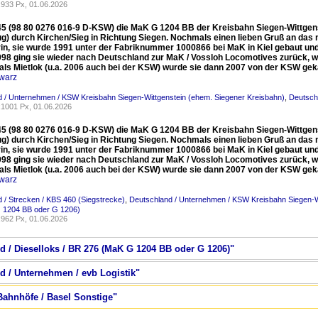
933 Px, 01.06.2026
5 (98 80 0276 016-9 D-KSW) die MaK G 1204 BB der Kreisbahn Siegen-Wittgenste
ug) durch Kirchen/Sieg in Richtung Siegen. Nochmals einen lieben Gruß an das 
in, sie wurde 1991 unter der Fabriknummer 1000866 bei MaK in Kiel gebaut und 
998 ging sie wieder nach Deutschland zur MaK / Vossloh Locomotives zurück, w
 als Mietlok (u.a. 2006 auch bei der KSW) wurde sie dann 2007 von der KSW gek
warz
 / Unternehmen / KSW Kreisbahn Siegen-Wittgenstein (ehem. Siegener Kreisbahn)
,
Deutsch
1001 Px, 01.06.2026
5 (98 80 0276 016-9 D-KSW) die MaK G 1204 BB der Kreisbahn Siegen-Wittgenste
ug) durch Kirchen/Sieg in Richtung Siegen. Nochmals einen lieben Gruß an das 
in, sie wurde 1991 unter der Fabriknummer 1000866 bei MaK in Kiel gebaut und 
998 ging sie wieder nach Deutschland zur MaK / Vossloh Locomotives zurück, w
 als Mietlok (u.a. 2006 auch bei der KSW) wurde sie dann 2007 von der KSW gek
warz
 / Strecken / KBS 460 (Siegstrecke)
,
Deutschland / Unternehmen / KSW Kreisbahn Siegen-W
 1204 BB oder G 1206)
962 Px, 01.06.2026
d / Dieselloks / BR 276 (MaK G 1204 BB oder G 1206)"
d / Unternehmen / evb Logistik"
Bahnhöfe / Basel Sonstige"