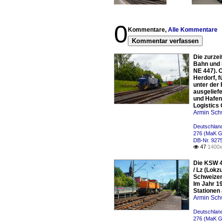
0
Kommentare,
Alle Kommentare
Kommentar verfassen
Die zurze
Bahn und 
NE 447). 
Herdorf, 
unter der
ausgelief
und Hafen
Logistics
Armin Sch
Deutschland
276 (MaK G
DB-Nr. 927
47
1400x

Die KSW 4
/ Lz (Lokz
Schweizer
Im Jahr 1
Stationen
Armin Sch
Deutschland
276 (MaK G