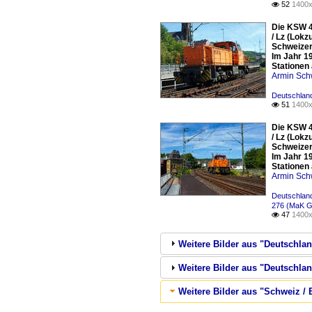
52
1400x

Die KSW 4
/ Lz (Lokz
Schweizer
Im Jahr 1
Stationen
Armin Sch
Deutschland
51
1400x

Die KSW 4
/ Lz (Lokz
Schweizer
Im Jahr 1
Stationen
Armin Sch
Deutschland
276 (MaK G
47
1400x

Weitere Bilder aus "Deutschlan
Weitere Bilder aus "Deutschlan
Weitere Bilder aus "Schweiz / 