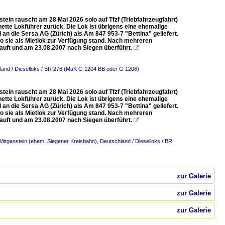
in rauscht am 28 Mai 2026 solo auf Tfzf (Triebfahrzeugfahrt)
nette Lokführer zurück. Die Lok ist übrigens eine ehemalige
an die Sersa AG (Zürich) als Am 847 953-7 "Bettina" geliefert.
o sie als Mietlok zur Verfügung stand. Nach mehreren
auft und am 23.08.2007 nach Siegen überführt.

land / Dieselloks / BR 276 (MaK G 1204 BB oder G 1206)
in rauscht am 28 Mai 2026 solo auf Tfzf (Triebfahrzeugfahrt)
nette Lokführer zurück. Die Lok ist übrigens eine ehemalige
an die Sersa AG (Zürich) als Am 847 953-7 "Bettina" geliefert.
o sie als Mietlok zur Verfügung stand. Nach mehreren
auft und am 23.08.2007 nach Siegen überführt.

ittgenstein (ehem. Siegener Kreisbahn)
,
Deutschland / Dieselloks / BR
zur Galerie
zur Galerie
zur Galerie