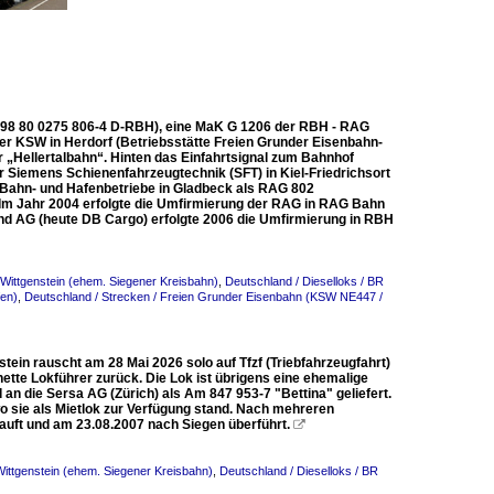
4 (98 80 0275 806-4 D-RBH), eine MaK G 1206 der RBH - RAG
r KSW in Herdorf (Betriebsstätte Freien Grunder Eisenbahn-
„Hellertalbahn“. Hinten das Einfahrtsignal zum Bahnhof
r Siemens Schienenfahrzeugtechnik (SFT) in Kiel-Friedrichsort
Bahn- und Hafenbetriebe in Gladbeck als RAG 802
. Im Jahr 2004 erfolgte die Umfirmierung der RAG in RAG Bahn
 AG (heute DB Cargo) erfolgte 2006 die Umfirmierung in RBH
ittgenstein (ehem. Siegener Kreisbahn)
,
Deutschland / Dieselloks / BR
fen)
,
Deutschland / Strecken / Freien Grunder Eisenbahn (KSW NE447 /
in rauscht am 28 Mai 2026 solo auf Tfzf (Triebfahrzeugfahrt)
nette Lokführer zurück. Die Lok ist übrigens eine ehemalige
an die Sersa AG (Zürich) als Am 847 953-7 "Bettina" geliefert.
o sie als Mietlok zur Verfügung stand. Nach mehreren
auft und am 23.08.2007 nach Siegen überführt.

ittgenstein (ehem. Siegener Kreisbahn)
,
Deutschland / Dieselloks / BR