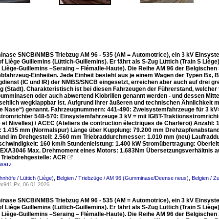
nase SNCB/NMBS Triebzug AM 96 - 535 (AM = Automotrice), ein 3 kV Einsyste
 Liège Guillemins (Lüttich-Guillemins). Er fährt als S-Zug Lüttich (Train S Liège)
 Liège-Guillemins –Seraing – Flémalle-Haute). Die Reihe AM 96 der Belgischen S
iebfahrzeug-Einheiten. Jede Einheit besteht aus je einem Wagen der Typen Bx, 
dienst (IC und IR) der NMBS/SNCB eingesetzt, erreichen aber auch auf drei gre
 (Stadt). Charakteristisch ist bei diesen Fahrzeugen der Führerstand, welche
 Gumminasen oder auch abwertend Klobrillen genannt werden - und dessen Mittel
 seitlich wegklappbar ist. Aufgrund ihrer äußeren und technischen Ähnlichkeit
e Nase“) genannt. Fahrzeugnummern: 441-490: Zweisystemfahrzeuge für 3 kV=
stromrichter 548-570: Einsystemfahrzeuge 3 kV = mit IGBT-Traktionsstromric
et Nivelles) / ACEC (Ateliers de contruction électriques de Charleroi) Anzahl
: 1.435 mm (Normalspur) Länge über Kupplung: 79.200 mm Drehzapfenabst
nd im Drehgestell: 2.560 mm Triebraddurchmesser: 1.010 mm (neu) Laufradd
chwindigkeit: 160 km/h Stundenleistung: 1.400 kW Stromübertragung: Oberle
EXA3046 Max. Drehmoment eines Motors: 1.683Nm Übersetzungsverhältnis auf 
r Triebdrehgestelle: ACR

warz
hnhöfe / Lüttich (Liège)
,
Belgien / Triebzüge / AM 96 (Gumminase/Deense neus)
,
Belgien / Z
x941 Px, 06.01.2026
nase SNCB/NMBS Triebzug AM 96 - 535 (AM = Automotrice), ein 3 kV Einsyste
 Liège Guillemins (Lüttich-Guillemins). Er fährt als S-Zug Lüttich (Train S Liège)
 Liège-Guillemins –Seraing – Flémalle-Haute). Die Reihe AM 96 der Belgischen S