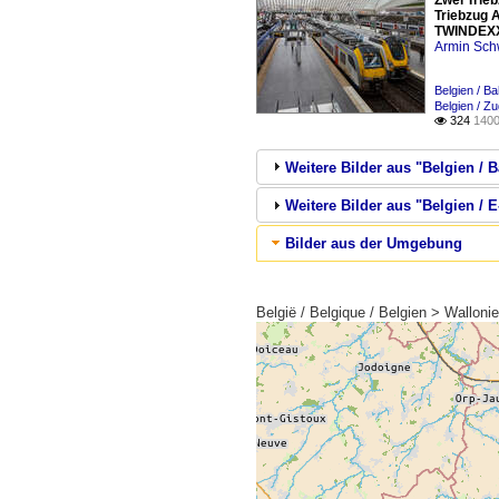
Zwei Trie
Triebzug A
TWINDEXX-
Armin Sch
Belgien / Ba
Belgien / Z
324
1400

Weitere Bilder aus "Belgien / B
Weitere Bilder aus "Belgien / 
Bilder aus der Umgebung
België / Belgique / Belgien > Walloni