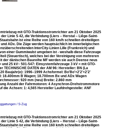
mtriebzug mit GTO-Traktionsstromrichter am 21 Oktober 2025
 der Linie S 42, die Verbindung (Liers – Herstal – Liège-Saint-
taatsbahn ist eine Reihe von 160 km/h schnellen dreiteiligen
B und ADx. Die Züge werden hauptsächlich im innerbelgischen
nzüberschreitenden InterCity-Linien Lille (Frankreich) und
r von einer Gummiwulst umgeben ist - weshalb diese Fahrzeuge
teil (Steuertisch), welches bei der Vereinigung von mehreren
 mit der dänischen Baureihe MF werden sie auch Deense neus
 und 25 kV~ 501-547: Einsystemfahrzeuge 3 kV = mit GTO-
hter TECHNISCHE DATEN der AM 96: Hersteller: BN (La
: 120 Baujahr(e): 1996–1999 Achsformel: Bo'Bo'+2'2'+2'2'
and: 18.400mm B Wagen; 18.700mm Bx und ADx Wagen
urchmesser: 920 mm (neu) Breite: 2.860 mm
itung Anzahl der Fahrmotoren: 4 Asynchron-Drehstrommotore
die Achsen: 1: 4,565 Hersteller Laufdrehgestelle: ANF
uggattungen / S-Zug
mtriebzug mit GTO-Traktionsstromrichter am 21 Oktober 2025
 der Linie S 42, die Verbindung (Liers – Herstal – Liège-Saint-
taatsbahn ist eine Reihe von 160 km/h schnellen dreiteiligen