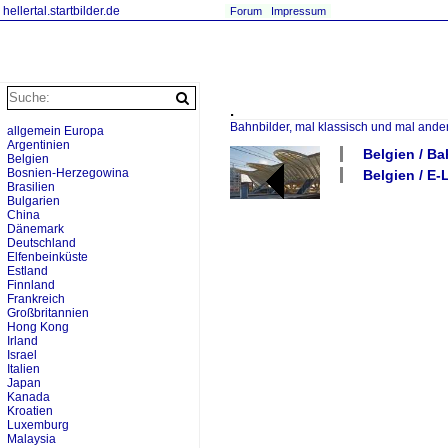
hellertal.startbilder.de
Forum
Impressum
.
Bahnbilder, mal klassisch und mal ande
allgemein Europa
Argentinien
Belgien / Ba
Belgien
Bosnien-Herzegowina
Belgien / E-
Brasilien
Bulgarien
China
Dänemark
Deutschland
Elfenbeinküste
Estland
Finnland
Frankreich
Großbritannien
Hong Kong
Irland
Israel
Italien
Japan
Kanada
Kroatien
Luxemburg
Malaysia