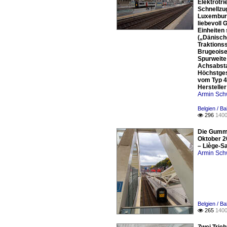
Elektrotr
Schnellzug
Luxemburg
liebevoll
Einheiten
(„Dänisch
Traktions
Brugeoise 
Spurweite
Achsabsta
Höchstges
vom Typ 4
Herstelle
Armin Sch
Belgien / Ba
296
1400

Die Gummi
Oktober 20
– Liège-Sa
Armin Sch
Belgien / Ba
265
1400
