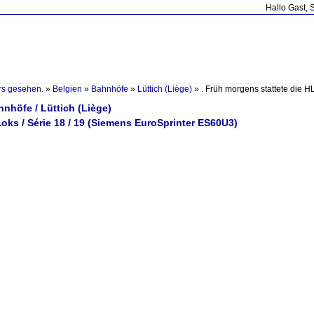
Hallo Gast, 
rs gesehen.
»
Belgien
»
Bahnhöfe
»
Lüttich (Liège)
»
. Früh morgens stattete die
hnhöfe / Lüttich (Liège)
Loks / Série 18 / 19 (Siemens EuroSprinter ES60U3)