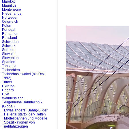
Marokko
Mauritius
Montenegro
Niederlande
Norwegen
Österreich
Polen
Portugal
Rumänien
Russland
Schweden
Schweiz
Serbien
Slowakei
Slowenien
Spanien
Tansania
Tschechien
Tschechoslowakei (bis Dez.
1992)
Türkei
Ukraine
Ungarn
USA
Weißrussland
_Allgemeine Bahntechnik
(Global)
_Etwas andere (Bahn)-Bilder
_Hellertal startbilder-Treffen
_Modellbahnen und Modelle
_Spezifikationen von
Triebfahrzeugen