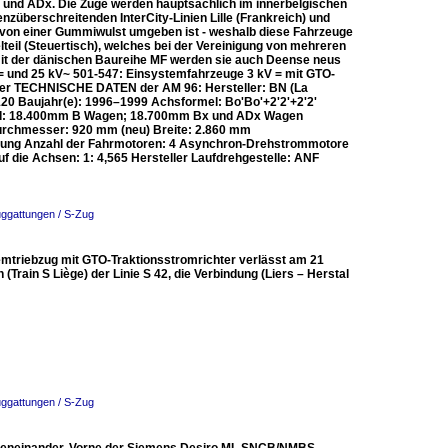
B und ADx. Die Züge werden hauptsächlich im innerbelgischen
nzüberschreitenden InterCity-Linien Lille (Frankreich) und
r von einer Gummiwulst umgeben ist - weshalb diese Fahrzeuge
teil (Steuertisch), welches bei der Vereinigung von mehreren
 mit der dänischen Baureihe MF werden sie auch Deense neus
 und 25 kV~ 501-547: Einsystemfahrzeuge 3 kV = mit GTO-
hter TECHNISCHE DATEN der AM 96: Hersteller: BN (La
: 120 Baujahr(e): 1996–1999 Achsformel: Bo'Bo'+2'2'+2'2'
and: 18.400mm B Wagen; 18.700mm Bx und ADx Wagen
urchmesser: 920 mm (neu) Breite: 2.860 mm
itung Anzahl der Fahrmotoren: 4 Asynchron-Drehstrommotore
die Achsen: 1: 4,565 Hersteller Laufdrehgestelle: ANF
uggattungen / S-Zug
mtriebzug mit GTO-Traktionsstromrichter verlässt am 21
(Train S Liège) der Linie S 42, die Verbindung (Liers – Herstal
uggattungen / S-Zug