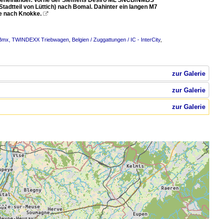
nebeneinander. Vorne der Siemens Desiro ML SNCB/NMBS
tadtteil von Lüttich) nach Bomal. Dahinter ein langen M7
te nach Knokke.

 – Bmx, TWINDEXX Triebwagen
,
Belgien / Zuggattungen / IC - InterCity
,
zur Galerie
zur Galerie
zur Galerie