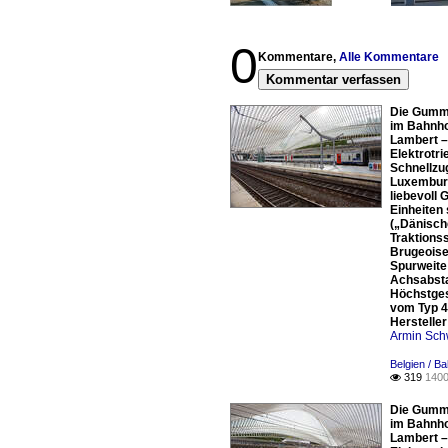
0
Kommentare,
Alle Kommentare
Kommentar verfassen
Die Gummi
im Bahnhof
Lambert –
Elektrotr
Schnellzug
Luxemburg
liebevoll
Einheiten
(„Dänisch
Traktions
Brugeoise 
Spurweite
Achsabsta
Höchstges
vom Typ 4
Herstelle
Armin Sch
Belgien / Ba
319
1400

Die Gummi
im Bahnhof
Lambert –