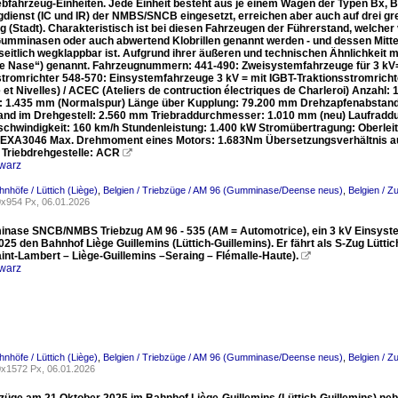
iebfahrzeug-Einheiten. Jede Einheit besteht aus je einem Wagen der Typen Bx, 
dienst (IC und IR) der NMBS/SNCB eingesetzt, erreichen aber auch auf drei gre
 (Stadt). Charakteristisch ist bei diesen Fahrzeugen der Führerstand, welche
 Gumminasen oder auch abwertend Klobrillen genannt werden - und dessen Mittel
 seitlich wegklappbar ist. Aufgrund ihrer äußeren und technischen Ähnlichkeit
e Nase“) genannt. Fahrzeugnummern: 441-490: Zweisystemfahrzeuge für 3 kV=
stromrichter 548-570: Einsystemfahrzeuge 3 kV = mit IGBT-Traktionsstromric
et Nivelles) / ACEC (Ateliers de contruction électriques de Charleroi) Anzahl
: 1.435 mm (Normalspur) Länge über Kupplung: 79.200 mm Drehzapfenabst
nd im Drehgestell: 2.560 mm Triebraddurchmesser: 1.010 mm (neu) Laufradd
chwindigkeit: 160 km/h Stundenleistung: 1.400 kW Stromübertragung: Oberle
EXA3046 Max. Drehmoment eines Motors: 1.683Nm Übersetzungsverhältnis auf 
r Triebdrehgestelle: ACR

warz
hnhöfe / Lüttich (Liège)
,
Belgien / Triebzüge / AM 96 (Gumminase/Deense neus)
,
Belgien / Z
x954 Px, 06.01.2026
nase SNCB/NMBS Triebzug AM 96 - 535 (AM = Automotrice), ein 3 kV Einsyste
25 den Bahnhof Liège Guillemins (Lüttich-Guillemins). Er fährt als S-Zug Lüttich 
int-Lambert – Liège-Guillemins –Seraing – Flémalle-Haute).

warz
hnhöfe / Lüttich (Liège)
,
Belgien / Triebzüge / AM 96 (Gumminase/Deense neus)
,
Belgien / Z
x1572 Px, 06.01.2026