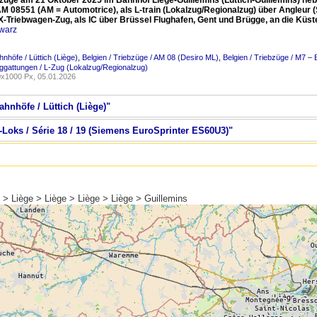
bzüge am 21 Oktober 2025 im Bahnhof Liège-Guillemins (Lüttich-Guillemins) 
M 08551 (AM = Automotrice), als L-train (Lokalzug/Regionalzug) über Angleur (S
Triebwagen-Zug, als IC über Brüssel Flughafen, Gent und Brügge, an die Küs
warz
hnhöfe / Lüttich (Liège)
,
Belgien / Triebzüge / AM 08 (Desiro ML)
,
Belgien / Triebzüge / M7
uggattungen / L-Zug (Lokalzug/Regionalzug)
x1000 Px, 05.01.2026
ahnhöfe / Lüttich (Liège)"
E-Loks / Série 18 / 19 (Siemens EuroSprinter ES60U3)"
e > Liège > Liège > Liège > Liège > Guillemins