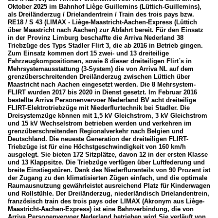
Oktober 2025 im Bahnhof Liège Guillemins (Lüttich-Guillemins),
als Dreiländerzug / Drielandentrein / Train des trois pays bzw.
RE18 / S 43 (LIMAX - Liège-Maastricht-Aachen-Express (Lüttich
über Maastricht nach Aachen) zur Abfahrt bereit. Für den Einsatz
in der Provinz Limburg beschaffte die Arriva Nederland 38
Triebzüge des Typs Stadler Flirt 3, die ab 2016 in Betrieb gingen.
Zum Einsatz kommen dort 15 zwei- und 13 dreiteilige
Fahrzeugkompositionen, sowie 8 dieser dreiteiligen Flirt´s in
Mehrsystemausstattung (3-System) die von Arriva NL auf dem
grenzüberschreitenden Dreiländerzug zwischen Lüttich über
Maastricht nach Aachen eingesetzt werden. Die 8 Mehrsystem-
FLIRT wurden 2017 bis 2020 in Dienst gesetzt. Im Februar 2016
bestellte Arriva Personenvervoer Nederland BV acht dreiteilige
FLIRT-Elektrotriebzüge mit Niederflurtechnik bei Stadler. Die
Dreisystemzüge können mit 1,5 kV Gleichstrom, 3 kV Gleichstrom
und 15 kV Wechselstrom betrieben werden und verkehren im
grenzüberschreitenden Regionalverkehr nach Belgien und
Deutschland. Die neueste Generation der dreiteiligen FLIRT-
Triebzüge ist für eine Höchstgeschwindigkeit von 160 km/h
ausgelegt. Sie bieten 172 Sitzplätze, davon 12 in der ersten Klasse
und 13 Klappsitze. Die Triebzüge verfügen über Luftfederung und
breite Einstiegstüren. Dank des Niederfluranteils von 90 Prozent ist
der Zugang zu den klimatisierten Zügen einfach, und die optimale
Raumausnutzung gewährleistet ausreichend Platz für Kinderwagen
und Rollstühle. Der Dreiländerzug, niederländisch Drielandentrein,
französisch train des trois pays oder LIMAX (Akronym aus Liège-
Maastricht-Aachen-Express) ist eine Bahnverbindung, die von
Arriva Personenvervoer Nederland betrieben wird.Sie verläuft von