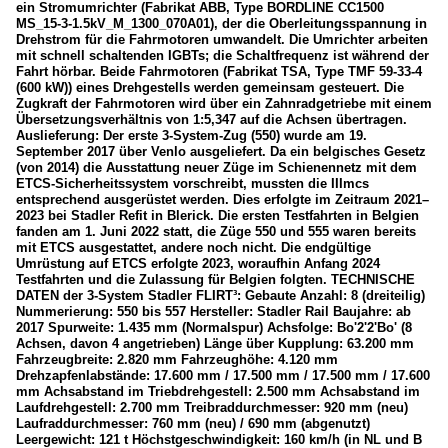
ein Stromumrichter (Fabrikat ABB, Type BORDLINE CC1500
MS_15-3-1.5kV_M_1300_070A01), der die Oberleitungsspannung in
Drehstrom für die Fahrmotoren umwandelt. Die Umrichter arbeiten
mit schnell schaltenden IGBTs; die Schaltfrequenz ist während der
Fahrt hörbar. Beide Fahrmotoren (Fabrikat TSA, Type TMF 59-33-4
(600 kW)) eines Drehgestells werden gemeinsam gesteuert. Die
Zugkraft der Fahrmotoren wird über ein Zahnradgetriebe mit einem
Übersetzungsverhältnis von 1:5,347 auf die Achsen übertragen.
Auslieferung: Der erste 3-System-Zug (550) wurde am 19.
September 2017 über Venlo ausgeliefert. Da ein belgisches Gesetz
(von 2014) die Ausstattung neuer Züge im Schienennetz mit dem
ETCS-Sicherheitssystem vorschreibt, mussten die IIImcs
entsprechend ausgerüstet werden. Dies erfolgte im Zeitraum 2021–
2023 bei Stadler Refit in Blerick. Die ersten Testfahrten in Belgien
fanden am 1. Juni 2022 statt, die Züge 550 und 555 waren bereits
mit ETCS ausgestattet, andere noch nicht. Die endgültige
Umrüstung auf ETCS erfolgte 2023, woraufhin Anfang 2024
Testfahrten und die Zulassung für Belgien folgten. TECHNISCHE
DATEN der 3-System Stadler FLIRT³: Gebaute Anzahl: 8 (dreiteilig)
Nummerierung: 550 bis 557 Hersteller: Stadler Rail Baujahre: ab
2017 Spurweite: 1.435 mm (Normalspur) Achsfolge: Bo'2'2'Bo' (8
Achsen, davon 4 angetrieben) Länge über Kupplung: 63.200 mm
Fahrzeugbreite: 2.820 mm Fahrzeughöhe: 4.120 mm
Drehzapfenlabstände: 17.600 mm / 17.500 mm / 17.500 mm / 17.600
mm Achsabstand im Triebdrehgestell: 2.500 mm Achsabstand im
Laufdrehgestell: 2.700 mm Treibraddurchmesser: 920 mm (neu)
Laufraddurchmesser: 760 mm (neu) / 690 mm (abgenutzt)
Leergewicht: 121 t Höchstgeschwindigkeit: 160 km/h (in NL und B