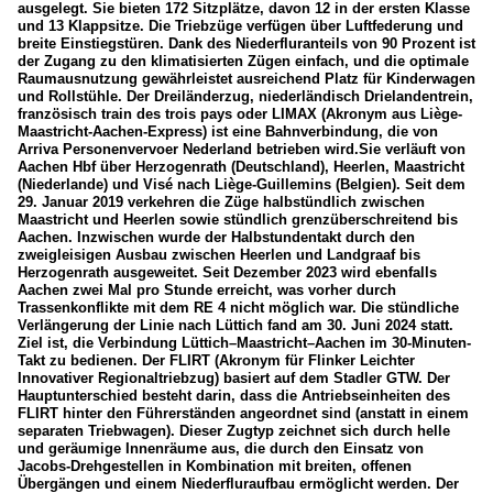
ausgelegt. Sie bieten 172 Sitzplätze, davon 12 in der ersten Klasse
und 13 Klappsitze. Die Triebzüge verfügen über Luftfederung und
breite Einstiegstüren. Dank des Niederfluranteils von 90 Prozent ist
der Zugang zu den klimatisierten Zügen einfach, und die optimale
Raumausnutzung gewährleistet ausreichend Platz für Kinderwagen
und Rollstühle. Der Dreiländerzug, niederländisch Drielandentrein,
französisch train des trois pays oder LIMAX (Akronym aus Liège-
Maastricht-Aachen-Express) ist eine Bahnverbindung, die von
Arriva Personenvervoer Nederland betrieben wird.Sie verläuft von
Aachen Hbf über Herzogenrath (Deutschland), Heerlen, Maastricht
(Niederlande) und Visé nach Liège-Guillemins (Belgien). Seit dem
29. Januar 2019 verkehren die Züge halbstündlich zwischen
Maastricht und Heerlen sowie stündlich grenzüberschreitend bis
Aachen. Inzwischen wurde der Halbstundentakt durch den
zweigleisigen Ausbau zwischen Heerlen und Landgraaf bis
Herzogenrath ausgeweitet. Seit Dezember 2023 wird ebenfalls
Aachen zwei Mal pro Stunde erreicht, was vorher durch
Trassenkonflikte mit dem RE 4 nicht möglich war. Die stündliche
Verlängerung der Linie nach Lüttich fand am 30. Juni 2024 statt.
Ziel ist, die Verbindung Lüttich–Maastricht–Aachen im 30-Minuten-
Takt zu bedienen. Der FLIRT (Akronym für Flinker Leichter
Innovativer Regionaltriebzug) basiert auf dem Stadler GTW. Der
Hauptunterschied besteht darin, dass die Antriebseinheiten des
FLIRT hinter den Führerständen angeordnet sind (anstatt in einem
separaten Triebwagen). Dieser Zugtyp zeichnet sich durch helle
und geräumige Innenräume aus, die durch den Einsatz von
Jacobs-Drehgestellen in Kombination mit breiten, offenen
Übergängen und einem Niederfluraufbau ermöglicht werden. Der