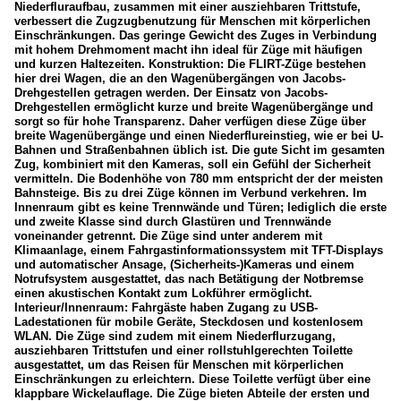
Niederfluraufbau, zusammen mit einer ausziehbaren Trittstufe,
verbessert die Zugzugbenutzung für Menschen mit körperlichen
Einschränkungen. Das geringe Gewicht des Zuges in Verbindung
mit hohem Drehmoment macht ihn ideal für Züge mit häufigen
und kurzen Haltezeiten. Konstruktion: Die FLIRT-Züge bestehen
hier drei Wagen, die an den Wagenübergängen von Jacobs-
Drehgestellen getragen werden. Der Einsatz von Jacobs-
Drehgestellen ermöglicht kurze und breite Wagenübergänge und
sorgt so für hohe Transparenz. Daher verfügen diese Züge über
breite Wagenübergänge und einen Niederflureinstieg, wie er bei U-
Bahnen und Straßenbahnen üblich ist. Die gute Sicht im gesamten
Zug, kombiniert mit den Kameras, soll ein Gefühl der Sicherheit
vermitteln. Die Bodenhöhe von 780 mm entspricht der der meisten
Bahnsteige. Bis zu drei Züge können im Verbund verkehren. Im
Innenraum gibt es keine Trennwände und Türen; lediglich die erste
und zweite Klasse sind durch Glastüren und Trennwände
voneinander getrennt. Die Züge sind unter anderem mit
Klimaanlage, einem Fahrgastinformationssystem mit TFT-Displays
und automatischer Ansage, (Sicherheits-)Kameras und einem
Notrufsystem ausgestattet, das nach Betätigung der Notbremse
einen akustischen Kontakt zum Lokführer ermöglicht.
Interieur/Innenraum: Fahrgäste haben Zugang zu USB-
Ladestationen für mobile Geräte, Steckdosen und kostenlosem
WLAN. Die Züge sind zudem mit einem Niederflurzugang,
ausziehbaren Trittstufen und einer rollstuhlgerechten Toilette
ausgestattet, um das Reisen für Menschen mit körperlichen
Einschränkungen zu erleichtern. Diese Toilette verfügt über eine
klappbare Wickelauflage. Die Züge bieten Abteile der ersten und