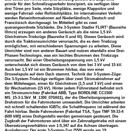
primär für den Schnellzugverkehr konzipiert, sie verfügen über
drei Türen pro Seite, viele Sitzplätze, wenige Klappsitze und
wenige Fahrrad- oder Rollstuhlplätze. Im internationalen Verkehr
werden Reiseinformationen auf Niederländisch, Deutsch und
Französisch durchgesagt. Im Mittelteil gibt es zwei
querangeordnete Sitzbänke. Die 3-System Stadler FLIRT³ (Baureihe
IIImcs) erzeugen ein anderes Geräusch als die reine 1,5 kV-
Gleichstrom-Triebzüge (Baureihe II und III). Dieses Geräusch wird
durch die Traktionsumrichter verursacht, die es dem Triebzug
ermöglichen, mit verschiedenen Spannungen zu arbeiten. Diese
Umrichter sind von anderer Bauart und nutzen ebenfalls eine Drei-
Phasen-Technologie, was ein leichtes Brummen des Triebzugs
verursacht. Bei einer Oberleitungsspannung von 1,5 kV
unterscheidet sich dieses Geräusch von dem bei 3 kV und 15 kV.
Auch bei 1,5 kV ist ein Brummen hörbar, das von einer
Drosselspule auf dem Dach stammt. Technik der 3-System-Züge:
Die 3-System-Triebzüge verfügen über zwei Stromabnehmer auf
dem Mittelwagen, einen für Gleichstrom (1,5 und 3 kV) und einen
für Wechselstrom (15 kV). Hinter jedem Führerstand befindet sich
ein Stromumrichter (Fabrikat ABB, Type BORDLINE CC1500
MS_15-3-1.5kV_M_1300_070A01), der die Oberleitungsspannung in
Drehstrom für die Fahrmotoren umwandelt. Die Umrichter arbeiten
mit schnell schaltenden IGBTs; die Schaltfrequenz ist während der
Fahrt hörbar. Beide Fahrmotoren (Fabrikat TSA, Type TMF 59-33-4
(600 kW)) eines Drehgestells werden gemeinsam gesteuert. Die
Zugkraft der Fahrmotoren wird über ein Zahnradgetriebe mit einem
Übersetzungsverhältnis von 1:5,347 auf die Achsen übertragen.
Auslieferung: Der erste 3-System-Zug (550) wurde am 19.