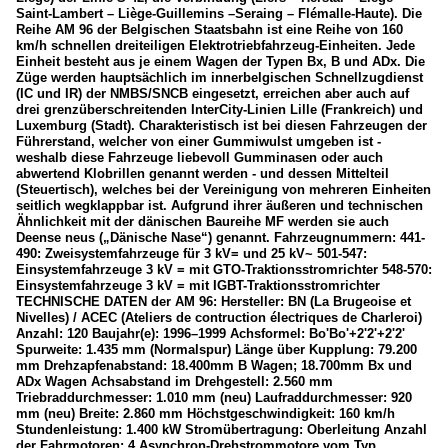
Saint-Lambert – Liège-Guillemins –Seraing – Flémalle-Haute). Die
Hochgeschwindigkeitszüge
Reihe AM 96 der Belgischen Staatsbahn ist eine Reihe von 160
km/h schnellen dreiteiligen Elektrotriebfahrzeug-Einheiten. Jede
BR 406 / ICE 3 M und 3 MF
Einheit besteht aus je einem Wagen der Typen Bx, B und ADx. Die
Züge werden hauptsächlich im innerbelgischen Schnellzugdienst
(IC und IR) der NMBS/SNCB eingesetzt, erreichen aber auch auf
RB-, RE-Linien in NRW
drei grenzüberschreitenden InterCity-Linien Lille (Frankreich) und
Luxemburg (Stadt). Charakteristisch ist bei diesen Fahrzeugen der
RE18 „Dreiländerzug“ (LIMAX)
Führerstand, welcher von einer Gummiwulst umgeben ist -
weshalb diese Fahrzeuge liebevoll Gumminasen oder auch
abwertend Klobrillen genannt werden - und dessen Mittelteil
Unternehmen
(Steuertisch), welches bei der Vereinigung von mehreren Einheiten
seitlich wegklappbar ist. Aufgrund ihrer äußeren und technischen
DB Fernverkehr AG
Ähnlichkeit mit der dänischen Baureihe MF werden sie auch
Deense neus („Dänische Nase“) genannt. Fahrzeugnummern: 441-
490: Zweisystemfahrzeuge für 3 kV= und 25 kV~ 501-547:
Luxemburg
Einsystemfahrzeuge 3 kV = mit GTO-Traktionsstromrichter 548-570:
Einsystemfahrzeuge 3 kV = mit IGBT-Traktionsstromrichter
TECHNISCHE DATEN der AM 96: Hersteller: BN (La Brugeoise et
E-Loks
Nivelles) / ACEC (Ateliers de contruction électriques de Charleroi)
Anzahl: 120 Baujahr(e): 1996–1999 Achsformel: Bo'Bo'+2'2'+2'2'
Série 3000
Spurweite: 1.435 mm (Normalspur) Länge über Kupplung: 79.200
mm Drehzapfenabstand: 18.400mm B Wagen; 18.700mm Bx und
ADx Wagen Achsabstand im Drehgestell: 2.560 mm
Züge
Triebraddurchmesser: 1.010 mm (neu) Laufraddurchmesser: 920
mm (neu) Breite: 2.860 mm Höchstgeschwindigkeit: 160 km/h
Personenzüge / InterRegio Züge (IR)
Stundenleistung: 1.400 kW Stromübertragung: Oberleitung Anzahl
der Fahrmotoren: 4 Asynchron-Drehstrommotore vom Typ