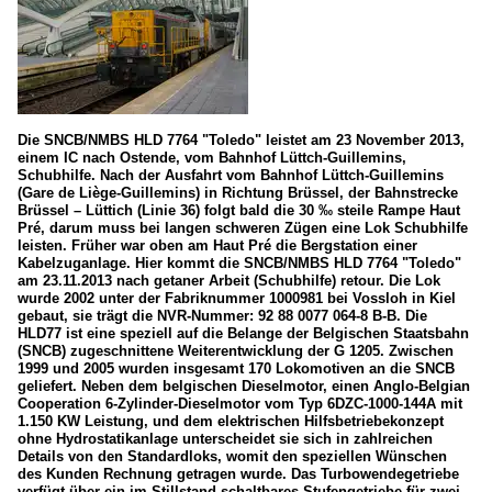
Die SNCB/NMBS HLD 7764 "Toledo" leistet am 23 November 2013,
einem IC nach Ostende, vom Bahnhof Lüttch-Guillemins,
Schubhilfe. Nach der Ausfahrt vom Bahnhof Lüttch-Guillemins
(Gare de Liège-Guillemins) in Richtung Brüssel, der Bahnstrecke
Brüssel – Lüttich (Linie 36) folgt bald die 30 ‰ steile Rampe Haut
Pré, darum muss bei langen schweren Zügen eine Lok Schubhilfe
leisten. Früher war oben am Haut Pré die Bergstation einer
Kabelzuganlage. Hier kommt die SNCB/NMBS HLD 7764 "Toledo"
am 23.11.2013 nach getaner Arbeit (Schubhilfe) retour. Die Lok
wurde 2002 unter der Fabriknummer 1000981 bei Vossloh in Kiel
gebaut, sie trägt die NVR-Nummer: 92 88 0077 064-8 B-B. Die
HLD77 ist eine speziell auf die Belange der Belgischen Staatsbahn
(SNCB) zugeschnittene Weiterentwicklung der G 1205. Zwischen
1999 und 2005 wurden insgesamt 170 Lokomotiven an die SNCB
geliefert. Neben dem belgischen Dieselmotor, einen Anglo-Belgian
Cooperation 6-Zylinder-Dieselmotor vom Typ 6DZC-1000-144A mit
1.150 KW Leistung, und dem elektrischen Hilfsbetriebekonzept
ohne Hydrostatikanlage unterscheidet sie sich in zahlreichen
Details von den Standardloks, womit den speziellen Wünschen
des Kunden Rechnung getragen wurde. Das Turbowendegetriebe
verfügt über ein im Stillstand schaltbares Stufengetriebe für zwei