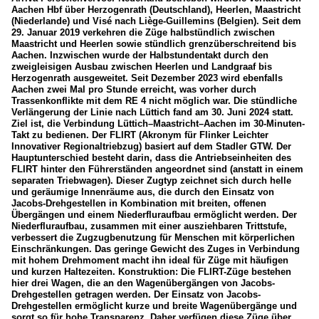
Aachen Hbf über Herzogenrath (Deutschland), Heerlen, Maastricht
(Niederlande) und Visé nach Liège-Guillemins (Belgien). Seit dem
29. Januar 2019 verkehren die Züge halbstündlich zwischen
Maastricht und Heerlen sowie stündlich grenzüberschreitend bis
Aachen. Inzwischen wurde der Halbstundentakt durch den
zweigleisigen Ausbau zwischen Heerlen und Landgraaf bis
Herzogenrath ausgeweitet. Seit Dezember 2023 wird ebenfalls
Aachen zwei Mal pro Stunde erreicht, was vorher durch
Trassenkonflikte mit dem RE 4 nicht möglich war. Die stündliche
Verlängerung der Linie nach Lüttich fand am 30. Juni 2024 statt.
Ziel ist, die Verbindung Lüttich–Maastricht–Aachen im 30-Minuten-
Takt zu bedienen. Der FLIRT (Akronym für Flinker Leichter
Innovativer Regionaltriebzug) basiert auf dem Stadler GTW. Der
Hauptunterschied besteht darin, dass die Antriebseinheiten des
FLIRT hinter den Führerständen angeordnet sind (anstatt in einem
separaten Triebwagen). Dieser Zugtyp zeichnet sich durch helle
und geräumige Innenräume aus, die durch den Einsatz von
Jacobs-Drehgestellen in Kombination mit breiten, offenen
Übergängen und einem Niederfluraufbau ermöglicht werden. Der
Niederfluraufbau, zusammen mit einer ausziehbaren Trittstufe,
verbessert die Zugzugbenutzung für Menschen mit körperlichen
Einschränkungen. Das geringe Gewicht des Zuges in Verbindung
mit hohem Drehmoment macht ihn ideal für Züge mit häufigen
und kurzen Haltezeiten. Konstruktion: Die FLIRT-Züge bestehen
hier drei Wagen, die an den Wagenübergängen von Jacobs-
Drehgestellen getragen werden. Der Einsatz von Jacobs-
Drehgestellen ermöglicht kurze und breite Wagenübergänge und
sorgt so für hohe Transparenz. Daher verfügen diese Züge über