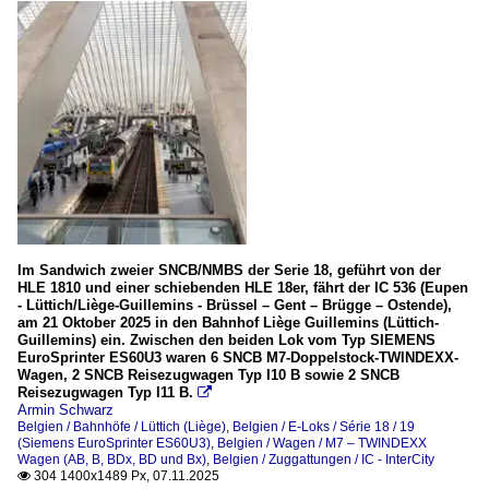
Im Sandwich zweier SNCB/NMBS der Serie 18, geführt von der
HLE 1810 und einer schiebenden HLE 18er, fährt der IC 536 (Eupen
- Lüttich/Liège-Guillemins - Brüssel – Gent – Brügge – Ostende),
am 21 Oktober 2025 in den Bahnhof Liège Guillemins (Lüttich-
Guillemins) ein. Zwischen den beiden Lok vom Typ SIEMENS
EuroSprinter ES60U3 waren 6 SNCB M7-Doppelstock-TWINDEXX-
Wagen, 2 SNCB Reisezugwagen Typ I10 B sowie 2 SNCB
Reisezugwagen Typ I11 B.

Armin Schwarz
Belgien / Bahnhöfe / Lüttich (Liège)
,
Belgien / E-Loks / Série 18 / 19
(Siemens EuroSprinter ES60U3)
,
Belgien / Wagen / M7 – TWINDEXX
Wagen (AB, B, BDx, BD und Bx)
,
Belgien / Zuggattungen / IC - InterCity
304 1400x1489 Px, 07.11.2025
