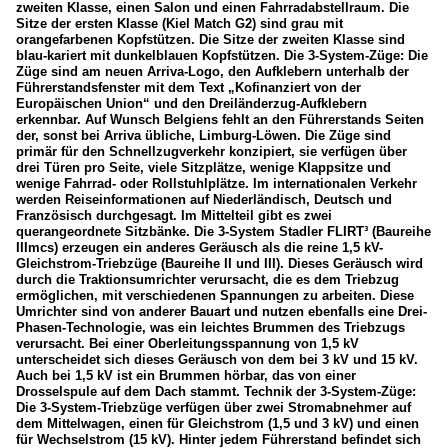
zweiten Klasse, einen Salon und einen Fahrradabstellraum. Die
Sitze der ersten Klasse (Kiel Match G2) sind grau mit
orangefarbenen Kopfstützen. Die Sitze der zweiten Klasse sind
blau-kariert mit dunkelblauen Kopfstützen. Die 3-System-Züge: Die
Züge sind am neuen Arriva-Logo, den Aufklebern unterhalb der
Führerstandsfenster mit dem Text „Kofinanziert von der
Europäischen Union“ und den Dreiländerzug-Aufklebern
erkennbar. Auf Wunsch Belgiens fehlt an den Führerstands Seiten
der, sonst bei Arriva übliche, Limburg-Löwen. Die Züge sind
primär für den Schnellzugverkehr konzipiert, sie verfügen über
drei Türen pro Seite, viele Sitzplätze, wenige Klappsitze und
wenige Fahrrad- oder Rollstuhlplätze. Im internationalen Verkehr
werden Reiseinformationen auf Niederländisch, Deutsch und
Französisch durchgesagt. Im Mittelteil gibt es zwei
querangeordnete Sitzbänke. Die 3-System Stadler FLIRT³ (Baureihe
IIImcs) erzeugen ein anderes Geräusch als die reine 1,5 kV-
Gleichstrom-Triebzüge (Baureihe II und III). Dieses Geräusch wird
durch die Traktionsumrichter verursacht, die es dem Triebzug
ermöglichen, mit verschiedenen Spannungen zu arbeiten. Diese
Umrichter sind von anderer Bauart und nutzen ebenfalls eine Drei-
Phasen-Technologie, was ein leichtes Brummen des Triebzugs
verursacht. Bei einer Oberleitungsspannung von 1,5 kV
unterscheidet sich dieses Geräusch von dem bei 3 kV und 15 kV.
Auch bei 1,5 kV ist ein Brummen hörbar, das von einer
Drosselspule auf dem Dach stammt. Technik der 3-System-Züge:
Die 3-System-Triebzüge verfügen über zwei Stromabnehmer auf
dem Mittelwagen, einen für Gleichstrom (1,5 und 3 kV) und einen
für Wechselstrom (15 kV). Hinter jedem Führerstand befindet sich