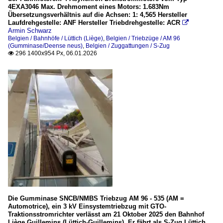
4EXA3046 Max. Drehmoment eines Motors: 1.683Nm
Niederlande
Übersetzungsverhältnis auf die Achsen: 1: 4,565 Hersteller
Laufdrehgestelle: ANF Hersteller Triebdrehgestelle: ACR

Armin Schwarz
Triebzüge
Belgien / Bahnhöfe / Lüttich (Liège)
,
Belgien / Triebzüge / AM 96
(Gumminase/Deense neus)
,
Belgien / Zuggattungen / S-Zug
Stadler FLIRT³, Arriva 550 bis 557, 3-teilig, 3-System
296 1400x954 Px, 06.01.2026

Unternehmen
Arriva
Die Gumminase SNCB/NMBS Triebzug AM 96 - 535 (AM =
Automotrice), ein 3 kV Einsystemtriebzug mit GTO-
Traktionsstromrichter verlässt am 21 Oktober 2025 den Bahnhof
Liège Guillemins (Lüttich-Guillemins). Er fährt als S-Zug Lüttich