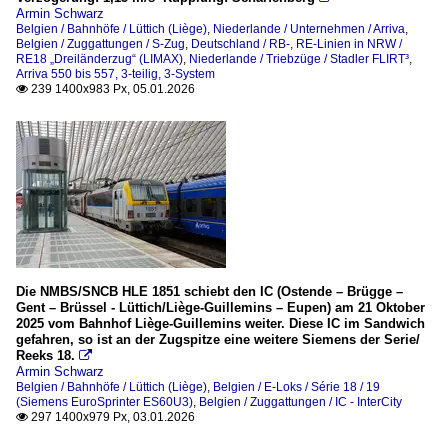
Armin Schwarz
Belgien / Bahnhöfe / Lüttich (Liège)
,
Niederlande / Unternehmen / Arriva
,
Belgien / Zuggattungen / S-Zug
,
Deutschland / RB-, RE-Linien in NRW /
RE18 „Dreiländerzug“ (LIMAX)
,
Niederlande / Triebzüge / Stadler FLIRT³,
Arriva 550 bis 557, 3-teilig, 3-System
239 1400x983 Px, 05.01.2026

Die NMBS/SNCB HLE 1851 schiebt den IC (Ostende – Brügge –
Gent – Brüssel - Lüttich/Liège-Guillemins – Eupen) am 21 Oktober
2025 vom Bahnhof Liège-Guillemins weiter. Diese IC im Sandwich
gefahren, so ist an der Zugspitze eine weitere Siemens der Serie/
Reeks 18.

Armin Schwarz
Belgien / Bahnhöfe / Lüttich (Liège)
,
Belgien / E-Loks / Série 18 / 19
(Siemens EuroSprinter ES60U3)
,
Belgien / Zuggattungen / IC - InterCity
297 1400x979 Px, 03.01.2026
