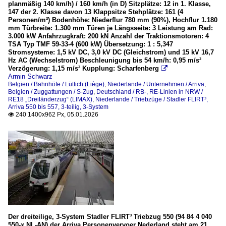
planmäßig 140 km/h) / 160 km/h (in D) Sitzplätze: 12 in 1. Klasse,
147 der 2. Klasse davon 13 Klappsitze Stehplätze: 161 (4
Personen/m²) Bodenhöhe: Niederflur 780 mm (90%), Hochflur 1.180
mm Türbreite: 1.300 mm Türen je Längsseite: 3 Leistung am Rad:
3.000 kW Anfahrzugkraft: 200 kN Anzahl der Traktionsmotoren: 4
TSA Typ TMF 59-33-4 (600 kW) Übersetzung: 1 : 5,347
Stromsysteme: 1,5 kV DC, 3,0 kV DC (Gleichstrom) und 15 kV 16,7
Hz AC (Wechselstrom) Beschleunigung bis 54 km/h: 0,95 m/s²
Verzögerung: 1,15 m/s² Kupplung: Scharfenberg

Armin Schwarz
Belgien / Bahnhöfe / Lüttich (Liège)
,
Niederlande / Unternehmen / Arriva
,
Belgien / Zuggattungen / S-Zug
,
Deutschland / RB-, RE-Linien in NRW /
RE18 „Dreiländerzug“ (LIMAX)
,
Niederlande / Triebzüge / Stadler FLIRT³,
Arriva 550 bis 557, 3-teilig, 3-System
240 1400x962 Px, 05.01.2026

Der dreiteilige, 3-System Stadler FLIRT³ Triebzug 550 (94 84 4 040
550-x NL-AN) der Arriva Personenvervoer Nederland steht am 21