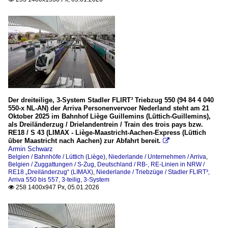
Der dreiteilige, 3-System Stadler FLIRT³ Triebzug 550 (94 84 4 040
550-x NL-AN) der Arriva Personenvervoer Nederland steht am 21
Oktober 2025 im Bahnhof Liège Guillemins (Lüttich-Guillemins),
als Dreiländerzug / Drielandentrein / Train des trois pays bzw.
RE18 / S 43 (LIMAX - Liège-Maastricht-Aachen-Express (Lüttich
über Maastricht nach Aachen) zur Abfahrt bereit.

Armin Schwarz
Belgien / Bahnhöfe / Lüttich (Liège)
,
Niederlande / Unternehmen / Arriva
,
Belgien / Zuggattungen / S-Zug
,
Deutschland / RB-, RE-Linien in NRW /
RE18 „Dreiländerzug“ (LIMAX)
,
Niederlande / Triebzüge / Stadler FLIRT³,
Arriva 550 bis 557, 3-teilig, 3-System
258 1400x947 Px, 05.01.2026
