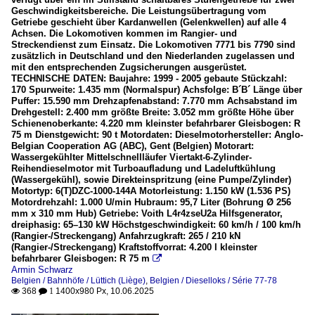
Geschwindigkeitsbereiche. Die Leistungsübertragung vom
Getriebe geschieht über Kardanwellen (Gelenkwellen) auf alle 4
Achsen. Die Lokomotiven kommen im Rangier- und
Streckendienst zum Einsatz. Die Lokomotiven 7771 bis 7790 sind
zusätzlich in Deutschland und den Niederlanden zugelassen und
mit den entsprechenden Zugsicherungen ausgerüstet.
TECHNISCHE DATEN: Baujahre: 1999 - 2005 gebaute Stückzahl:
170 Spurweite: 1.435 mm (Normalspur) Achsfolge: B´B´ Länge über
Puffer: 15.590 mm Drehzapfenabstand: 7.770 mm Achsabstand im
Drehgestell: 2.400 mm größte Breite: 3.052 mm größte Höhe über
Schienenoberkante: 4.220 mm kleinster befahrbarer Gleisbogen: R
75 m Dienstgewicht: 90 t Motordaten: Dieselmotorhersteller: Anglo-
Belgian Cooperation AG (ABC), Gent (Belgien) Motorart:
Wassergekühlter Mittelschnellläufer Viertakt-6-Zylinder-
Reihendieselmotor mit Turboaufladung und Ladeluftkühlung
(Wassergekühl), sowie Direkteinspritzung (eine Pumpe/Zylinder)
Motortyp: 6(T)DZC-1000-144A Motorleistung: 1.150 kW (1.536 PS)
Motordrehzahl: 1.000 U/min Hubraum: 95,7 Liter (Bohrung Ø 256
mm x 310 mm Hub) Getriebe: Voith L4r4zseU2a Hilfsgenerator,
dreiphasig: 65–130 kW Höchstgeschwindigkeit: 60 km/h / 100 km/h
(Rangier-/Streckengang) Anfahrzugkraft: 265 / 210 kN
(Rangier-/Streckengang) Kraftstoffvorrat: 4.200 l kleinster
befahrbarer Gleisbogen: R 75 m

Armin Schwarz
Belgien / Bahnhöfe / Lüttich (Liège)
,
Belgien / Dieselloks / Série 77-78
368
1400x980 Px, 10.06.2025

 1