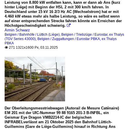
Leistung von 8.800 kW entfalten kann, kann er dann ab Ans (kurz
hinter Liége) mit Beginn der HSL 2 mit 300 km/h fahren. In
Deutschland unter 15 kV 16 2/3 Hz AC (Wechselstrom) hat er mit
4.460 kW etwas mehr als halbe Leistung, so wäre es selbst wenn
auf einer entsprechenden Strecke fahren könnte ein Erreichen der
Höchstgeschwindigkeit schwierig.

Armin Schwarz
Belgien / Bahnhöfe / Lüttich (Liège)
,
Belgien / Triebzüge / Eurostar, ex Thalys
(TGV Series 43000)
,
Belgien / Zuggattungen / Eurostar PBKA, ex Thalys
PBKA
271 1321x1600 Px, 03.11.2025

Der Oberleitungsmesstriebwagen (Autorail de Mesure Caténaire)
EM 201 mit der UIC-Nummer 99 88 9165 201-3 B-INFBL, ein
Geismar Eye Dragon VMB2214-IC der belgischen
INFRABELverlässt am 21 Oktober 2025 den Bahnhof Lüttich-
Guillemins (Gare de Liège-Guillemins) hinauf in Richtung Ans