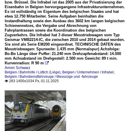
bzw. Brüssel. Die Infrabel ist das 2005 aus der Privatisierung der
Eisenbahn in Belgien hervorgegangene Infrastrukturunternehmen.
Es ist vollständig im Eigentum des belgischen Staates und hat
etwa 12.750 Mitarbeiter. Seine Aufgaben beinhalten die
Instandhaltung sowie den Ausbau des 3602 km langen belgischen
Schienennetzes, die Vergabe und Abrechnung von
Fahrplantrassen sowie die Koordination des belgischen
Zugverkehrs. Die Infrabel hat 3 dieser Messtriebwagen vom Typ
Geismar VMB2214-IC, die zwischen 2010 und 2014 gebaut wurden.
Sie sind als Serie EM200 eingeordnet. TECHNISCHE DATEN des
Messtriebwagen: Spurweite: 1.435 mm (Normalspur) Achsfolge:
Bo-Bo Länge über Puffer: 21.240 mm Drehzapfenabstand: 14.000
mm Achsabstand im Drehgestell: 2.500 mm Gewicht: 89 t min.
Kurvenradius: R 90 m

Armin Schwarz
Belgien / Bahnhöfe / Lüttich (Liège)
,
Belgien / Unternehmen / Infrabel
,
Belgien / Bahndienstfahrzeuge / Messzüge und -fahrzeuge
283 1400x1034 Px, 01.11.2025
