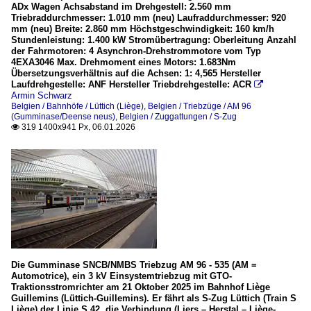
ADx Wagen Achsabstand im Drehgestell: 2.560 mm
M7 – Bmx, TWINDEXX Triebwagen
Triebraddurchmesser: 1.010 mm (neu) Laufraddurchmesser: 920
mm (neu) Breite: 2.860 mm Höchstgeschwindigkeit: 160 km/h
Stundenleistung: 1.400 kW Stromübertragung: Oberleitung Anzahl
Unternehmen
der Fahrmotoren: 4 Asynchron-Drehstrommotore vom Typ
4EXA3046 Max. Drehmoment eines Motors: 1.683Nm
Infrabel
Übersetzungsverhältnis auf die Achsen: 1: 4,565 Hersteller
Laufdrehgestelle: ANF Hersteller Triebdrehgestelle: ACR

Armin Schwarz
Wagen
Belgien / Bahnhöfe / Lüttich (Liège)
,
Belgien / Triebzüge / AM 96
(Gumminase/Deense neus)
,
Belgien / Zuggattungen / S-Zug
I 11
319 1400x941 Px, 06.01.2026

M7 – TWINDEXX Wagen (AB, B, BDx, BD und Bx)
Zuggattungen
Eurostar PBKA, ex Thalys PBKA
IC - InterCity
L-Zug (Lokalzug/Regionalzug)
S-Zug
Die Gumminase SNCB/NMBS Triebzug AM 96 - 535 (AM =
Automotrice), ein 3 kV Einsystemtriebzug mit GTO-
Traktionsstromrichter am 21 Oktober 2025 im Bahnhof Liège
Deutschland
Guillemins (Lüttich-Guillemins). Er fährt als S-Zug Lüttich (Train S
Liège) der Linie S 42, die Verbindung (Liers – Herstal – Liège-