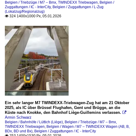
Belgien / Triebzüge / M7 – Bmx, TWINDEXX Triebwagen
,
Belgien /
Zuggattungen / IC - InterCity
,
Belgien / Zuggattungen / L-Zug
(Lokalzug/Regionalzug)
324 1400x1000 Px, 05.01.2026

Ein sehr langer M7 TWINDEXX-Triebwagen-Zug hat am 21 Oktober
2025, als IC über Brüssel Flughafen, Gent und Brügge, an die
Küste nach Knokke, den Bahnhof Liège-Guillemins verlassen.

Armin Schwarz
Belgien / Bahnhöfe / Lüttich (Liège)
,
Belgien / Triebzüge / M7 – Bmx,
TWINDEXX Triebwagen
,
Belgien / Wagen / M7 – TWINDEXX Wagen (AB, B,
BDx, BD und Bx)
,
Belgien / Zuggattungen / IC - InterCity
253 1400x1530 Px, 05.01.2026
