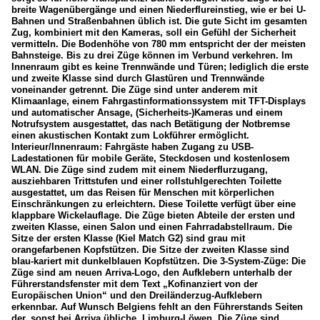
breite Wagenübergänge und einen Niederflureinstieg, wie er bei U-
Bahnen und Straßenbahnen üblich ist. Die gute Sicht im gesamten
Zug, kombiniert mit den Kameras, soll ein Gefühl der Sicherheit
vermitteln. Die Bodenhöhe von 780 mm entspricht der der meisten
Bahnsteige. Bis zu drei Züge können im Verbund verkehren. Im
Innenraum gibt es keine Trennwände und Türen; lediglich die erste
und zweite Klasse sind durch Glastüren und Trennwände
voneinander getrennt. Die Züge sind unter anderem mit
Klimaanlage, einem Fahrgastinformationssystem mit TFT-Displays
und automatischer Ansage, (Sicherheits-)Kameras und einem
Notrufsystem ausgestattet, das nach Betätigung der Notbremse
einen akustischen Kontakt zum Lokführer ermöglicht.
Interieur/Innenraum: Fahrgäste haben Zugang zu USB-
Ladestationen für mobile Geräte, Steckdosen und kostenlosem
WLAN. Die Züge sind zudem mit einem Niederflurzugang,
ausziehbaren Trittstufen und einer rollstuhlgerechten Toilette
ausgestattet, um das Reisen für Menschen mit körperlichen
Einschränkungen zu erleichtern. Diese Toilette verfügt über eine
klappbare Wickelauflage. Die Züge bieten Abteile der ersten und
zweiten Klasse, einen Salon und einen Fahrradabstellraum. Die
Sitze der ersten Klasse (Kiel Match G2) sind grau mit
orangefarbenen Kopfstützen. Die Sitze der zweiten Klasse sind
blau-kariert mit dunkelblauen Kopfstützen. Die 3-System-Züge: Die
Züge sind am neuen Arriva-Logo, den Aufklebern unterhalb der
Führerstandsfenster mit dem Text „Kofinanziert von der
Europäischen Union“ und den Dreiländerzug-Aufklebern
erkennbar. Auf Wunsch Belgiens fehlt an den Führerstands Seiten
der, sonst bei Arriva übliche, Limburg-Löwen. Die Züge sind