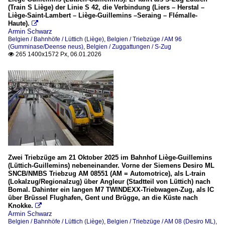
(Train S Liège) der Linie S 42, die Verbindung (Liers – Herstal –
Liège-Saint-Lambert – Liège-Guillemins –Seraing – Flémalle-
Haute).

Armin Schwarz
Belgien / Bahnhöfe / Lüttich (Liège)
,
Belgien / Triebzüge / AM 96
(Gumminase/Deense neus)
,
Belgien / Zuggattungen / S-Zug
265 1400x1572 Px, 06.01.2026

Zwei Triebzüge am 21 Oktober 2025 im Bahnhof Liège-Guillemins
(Lüttich-Guillemins) nebeneinander. Vorne der Siemens Desiro ML
SNCB/NMBS Triebzug AM 08551 (AM = Automotrice), als L-train
(Lokalzug/Regionalzug) über Angleur (Stadtteil von Lüttich) nach
Bomal. Dahinter ein langen M7 TWINDEXX-Triebwagen-Zug, als IC
über Brüssel Flughafen, Gent und Brügge, an die Küste nach
Knokke.

Armin Schwarz
Belgien / Bahnhöfe / Lüttich (Liège)
,
Belgien / Triebzüge / AM 08 (Desiro ML)
,