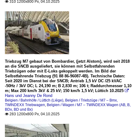
310 1200x800 Px, 04.10.2025

Triebzug M7 gebaut von Bombardier, (jetzt Alstom), wird seit 2018
an die SNCB ausgeliefert, sie können mit Selbstfahrenden
Triebzügen oder mit E-Loks gekoppelt werden. Im Bild der
Selbstfahrende Triebzug (91 88 86-96087-4B). Technische Daten:
Seit 2020 im Dienst bei der SNCB; Antrieb 1,5 kV DC /25 kVAC
-50Hz / 3kV DC; L 24,190 m; B 2,830 m; 106 t; Raddurchmesser 1,10
m; Max 200 km/h 3kV & 25 kV; 150 km/h 1,5 kV; Lüttich 10.2025

Hans und Jeanny De Rond
Belgien / Bahnhöfe / Lüttich (Liège)
,
Belgien / Triebzüge / M7 – Bmx,
TWINDEXX Triebwagen
,
Belgien / Wagen / M7 – TWINDEXX Wagen (AB, B,
BDx, BD und Bx)
283 1200x800 Px, 04.10.2025
