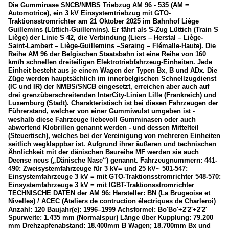
2013
Die Gumminase SNCB/NMBS Triebzug AM 96 - 535 (AM =
Dieselloks
Automotrice), ein 3 kV Einsystemtriebzug mit GTO-
2014
Traktionsstromrichter am 21 Oktober 2025 im Bahnhof Liège
Série 55, ex Reihe 205
Guillemins (Lüttich-Guillemins). Er fährt als S-Zug Lüttich (Train S
2017
Liège) der Linie S 42, die Verbindung (Liers – Herstal – Liège-
Série 77-78
Saint-Lambert – Liège-Guillemins –Seraing – Flémalle-Haute). Die
2018
Reihe AM 96 der Belgischen Staatsbahn ist eine Reihe von 160
2019
km/h schnellen dreiteiligen Elektrotriebfahrzeug-Einheiten. Jede
E-Loks
Einheit besteht aus je einem Wagen der Typen Bx, B und ADx. Die
Züge werden hauptsächlich im innerbelgischen Schnellzugdienst
Série 13
2020
(IC und IR) der NMBS/SNCB eingesetzt, erreichen aber auch auf
Série 18 / 19 (Siemens EuroSprinter ES60U3)
drei grenzüberschreitenden InterCity-Linien Lille (Frankreich) und
2020
Luxemburg (Stadt). Charakteristisch ist bei diesen Fahrzeugen der
Série 21
Führerstand, welcher von einer Gummiwulst umgeben ist -
2021
weshalb diese Fahrzeuge liebevoll Gumminasen oder auch
Série 23
abwertend Klobrillen genannt werden - und dessen Mittelteil
2025
(Steuertisch), welches bei der Vereinigung von mehreren Einheiten
seitlich wegklappbar ist. Aufgrund ihrer äußeren und technischen
Triebzüge
Ähnlichkeit mit der dänischen Baureihe MF werden sie auch
Deense neus („Dänische Nase“) genannt. Fahrzeugnummern: 441-
AM 08 (Desiro ML)
490: Zweisystemfahrzeuge für 3 kV= und 25 kV~ 501-547:
Einsystemfahrzeuge 3 kV = mit GTO-Traktionsstromrichter 548-570:
AM 62 - 79
Einsystemfahrzeuge 3 kV = mit IGBT-Traktionsstromrichter
TECHNISCHE DATEN der AM 96: Hersteller: BN (La Brugeoise et
AM 80 / 82 / 83 "Break" (MR 80/82/83)
Nivelles) / ACEC (Ateliers de contruction électriques de Charleroi)
AM 96 (Gumminase/Deense neus)
Anzahl: 120 Baujahr(e): 1996–1999 Achsformel: Bo'Bo'+2'2'+2'2'
Spurweite: 1.435 mm (Normalspur) Länge über Kupplung: 79.200
Eurostar, ex Thalys (TGV Series 43000)
mm Drehzapfenabstand: 18.400mm B Wagen; 18.700mm Bx und