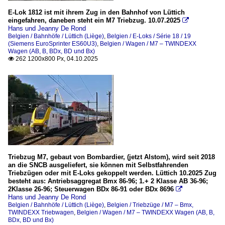
E-Lok 1812 ist mit ihrem Zug in den Bahnhof von Lüttich
eingefahren, daneben steht ein M7 Triebzug. 10.07.2025

Hans und Jeanny De Rond
Belgien / Bahnhöfe / Lüttich (Liège)
,
Belgien / E-Loks / Série 18 / 19
(Siemens EuroSprinter ES60U3)
,
Belgien / Wagen / M7 – TWINDEXX
Wagen (AB, B, BDx, BD und Bx)
262 1200x800 Px, 04.10.2025

Triebzug M7, gebaut von Bombardier, (jetzt Alstom), wird seit 2018
an die SNCB ausgeliefert, sie können mit Selbstfahrenden
Triebzügen oder mit E-Loks gekoppelt werden. Lüttich 10.2025 Zug
besteht aus: Antriebsaggregat Bmx 86-96; 1.+ 2 Klasse AB 36-96;
2Klasse 26-96; Steuerwagen BDx 86-91 oder BDx 8696

Hans und Jeanny De Rond
Belgien / Bahnhöfe / Lüttich (Liège)
,
Belgien / Triebzüge / M7 – Bmx,
TWINDEXX Triebwagen
,
Belgien / Wagen / M7 – TWINDEXX Wagen (AB, B,
BDx, BD und Bx)