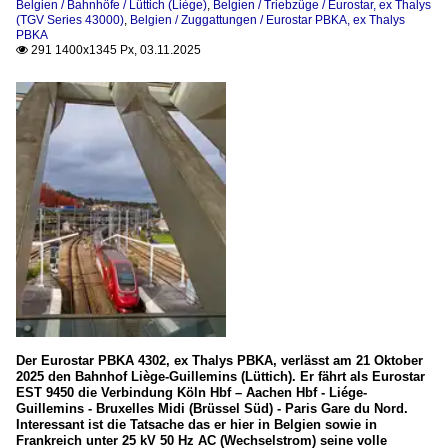
Belgien / Bahnhöfe / Lüttich (Liège)
,
Belgien / Triebzüge / Eurostar, ex Thalys
(TGV Series 43000)
,
Belgien / Zuggattungen / Eurostar PBKA, ex Thalys
PBKA
291 1400x1345 Px, 03.11.2025

Der Eurostar PBKA 4302, ex Thalys PBKA, verlässt am 21 Oktober
2025 den Bahnhof Liège-Guillemins (Lüttich). Er fährt als Eurostar
EST 9450 die Verbindung Köln Hbf – Aachen Hbf - Liége-
Guillemins - Bruxelles Midi (Brüssel Süd) - Paris Gare du Nord.
Interessant ist die Tatsache das er hier in Belgien sowie in
Frankreich unter 25 kV 50 Hz AC (Wechselstrom) seine volle