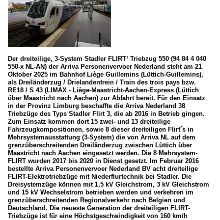
Der dreiteilige, 3-System Stadler FLIRT³ Triebzug 550 (94 84 4 040
550-x NL-AN) der Arriva Personenvervoer Nederland steht am 21
Oktober 2025 im Bahnhof Liège Guillemins (Lüttich-Guillemins),
als Dreiländerzug / Drielandentrein / Train des trois pays bzw.
RE18 / S 43 (LIMAX - Liège-Maastricht-Aachen-Express (Lüttich
über Maastricht nach Aachen) zur Abfahrt bereit. Für den Einsatz
in der Provinz Limburg beschaffte die Arriva Nederland 38
Triebzüge des Typs Stadler Flirt 3, die ab 2016 in Betrieb gingen.
Zum Einsatz kommen dort 15 zwei- und 13 dreiteilige
Fahrzeugkompositionen, sowie 8 dieser dreiteiligen Flirt´s in
Mehrsystemausstattung (3-System) die von Arriva NL auf dem
grenzüberschreitenden Dreiländerzug zwischen Lüttich über
Maastricht nach Aachen eingesetzt werden. Die 8 Mehrsystem-
FLIRT wurden 2017 bis 2020 in Dienst gesetzt. Im Februar 2016
bestellte Arriva Personenvervoer Nederland BV acht dreiteilige
FLIRT-Elektrotriebzüge mit Niederflurtechnik bei Stadler. Die
Dreisystemzüge können mit 1,5 kV Gleichstrom, 3 kV Gleichstrom
und 15 kV Wechselstrom betrieben werden und verkehren im
grenzüberschreitenden Regionalverkehr nach Belgien und
Deutschland. Die neueste Generation der dreiteiligen FLIRT-
Triebzüge ist für eine Höchstgeschwindigkeit von 160 km/h