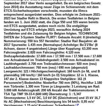
September 2017 über Venlo ausgeliefert. Da ein belgisches Gesetz
(von 2014) die Ausstattung neuer Züge im Schienennetz mit dem
ETCS-Sicherheitssystem vorschreibt, mussten die IIImcs
entsprechend ausgerüstet werden. Dies erfolgte im Zeitraum 2021–
2023 bei Stadler Refit in Blerick. Die ersten Testfahrten in Belgien
fanden am 1. Juni 2022 statt, die Züge 550 und 555 waren bereits
mit ETCS ausgestattet, andere noch nicht. Die endgültige
Umrüstung auf ETCS erfolgte 2023, woraufhin Anfang 2024
Testfahrten und die Zulassung für Belgien folgten. TECHNISCHE
DATEN der 3-System Stadler FLIRT³: Gebaute Anzahl: 8 (dreiteilig)
Nummerierung: 550 bis 557 Hersteller: Stadler Rail Baujahre: ab
2017 Spurweite: 1.435 mm (Normalspur) Achsfolge: Bo'2'2'Bo' (8
Achsen, davon 4 angetrieben) Länge über Kupplung: 63.200 mm
Fahrzeugbreite: 2.820 mm Fahrzeughöhe: 4.120 mm
Drehzapfenlabstände: 17.600 mm / 17.500 mm / 17.500 mm / 17.600
mm Achsabstand im Triebdrehgestell: 2.500 mm Achsabstand im
Laufdrehgestell: 2.700 mm Treibraddurchmesser: 920 mm (neu)
Laufraddurchmesser: 760 mm (neu) / 690 mm (abgenutzt)
Leergewicht: 121 t Höchstgeschwindigkeit: 160 km/h (in NL und B
planmäßig 140 km/h) / 160 km/h (in D) Sitzplätze: 12 in 1. Klasse,
147 der 2. Klasse davon 13 Klappsitze Stehplätze: 161 (4
Personen/m²) Bodenhöhe: Niederflur 780 mm (90%), Hochflur 1.180
mm Türbreite: 1.300 mm Türen je Längsseite: 3 Leistung am Rad:
3.000 kW Anfahrzugkraft: 200 kN Anzahl der Traktionsmotoren: 4
TSA Typ TMF 59-33-4 (600 kW) Übersetzung: 1 : 5,347
Stromsysteme: 1,5 kV DC, 3,0 kV DC (Gleichstrom) und 15 kV 16,7
Hz AC (Wechselstrom) Beschleunigung bis 54 km/h: 0,95 m/s²
Verzögerung: 1,15 m/s² Kupplung: Scharfenberg
