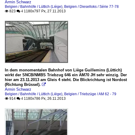
Armin Schwarz
Belgien / Bahnhöfe / Lüttich (Liège)
,
Belgien / Dieselloks / Série 77-78
823
1180x797 Px, 27.11.2013

 4
In dem monomentalen Bahnhof von Liège Guillemins (Lüttich)
wirkt der SNCB/NMBS Triebzug 646 ein AM70 JH sehr winzig. Der
hier am 23.11.2013 am Gleis 4 steht. Die Blickrichtung ist Nordost
(Richtung Brüssel).

Armin Schwarz
Belgien / Bahnhöfe / Lüttich (Liège)
,
Belgien / Triebzüge / AM 62 - 79
914
1180x786 Px, 26.11.2013

 4