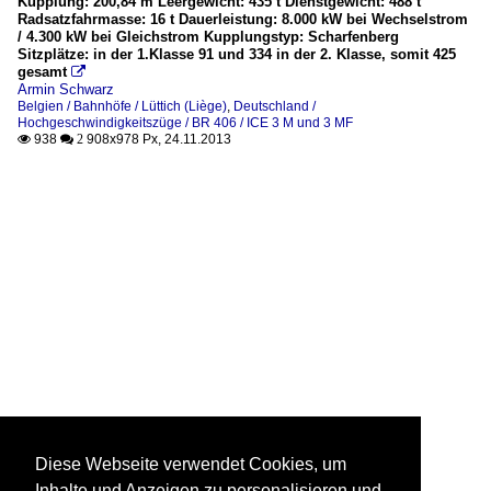
Kupplung: 200,84 m Leergewicht: 435 t Dienstgewicht: 488 t
Radsatzfahrmasse: 16 t Dauerleistung: 8.000 kW bei Wechselstrom
/ 4.300 kW bei Gleichstrom Kupplungstyp: Scharfenberg
Sitzplätze: in der 1.Klasse 91 und 334 in der 2. Klasse, somit 425
gesamt

Armin Schwarz
Belgien / Bahnhöfe / Lüttich (Liège)
,
Deutschland /
Hochgeschwindigkeitszüge / BR 406 / ICE 3 M und 3 MF
938
908x978 Px, 24.11.2013

 2
Diese Webseite verwendet Cookies, um
Inhalte und Anzeigen zu personalisieren und