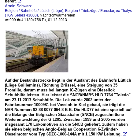
bereit.

Armin Schwarz
Belgien / Bahnhöfe / Lüttich (Liège)
,
Belgien / Triebzüge / Eurostar, ex Thalys
(TGV Series 43000)
,
Nachtschwärmereien
909
1180x756 Px, 01.12.2013

 4
Auf der Bestandsstrecke liegt in der Ausfahrt des Bahnhofs Lüttich
(Liège Guillemins), Richtung Brüssel, eine Steigung von 35
Promille, darum muss bei langen IC-Zügen eine Diesellok
Schubhilfe leisten. Hier leistet die SNCB/NMBS HLD 7764 "Toledo"
am 23.11.2013 Schubhilfe. Die Lok wurde 2002 unter der
Fabriknummer 1000981 bei Vossloh in Kiel gebaut, sie trägt die
NVR-Nummer: 92 88 0077 064-8 B-B. Die HLD77 ist eine speziell auf
die Belange der Belgischen Staatsbahn (SNCB) zugeschnittene
Weiterentwicklung der G 1205. Zwischen 1999 und 2005 wurden
insgesamt 170 Lokomotiven an die SNCB geliefert, zudem haben
sie einen belgischen Anglo-Belgian Cooperation 6-Zylinder-
Dieselmotor vom Typ 6DZC-1000-144A mit 1.150 KW Leistung.
