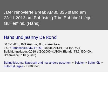
.
Der renovierte Break AM80 335 stand am
23.11.2013 am Bahnsteig 7 im Bahnhof Liège
Guillemins. (Hans)
Hans und Jeanny De Rond
04.12.2013, 821 Aufrufe, 0 Kommentare
EXIF:
Panasonic DMC-FZ150
, Datum 2013:11:23 10:07:24,
Belichtungsdauer: 0.010 s (10/1000) (1/100), Blende: f/3.1, ISO400,
Brennweite: 7.10 (71/10)
Bahnbilder, mal klassisch und mal anders gesehen.
»
Belgien
»
Bahnhöfe
»
Lüttich (Liège)
»
ID 308848