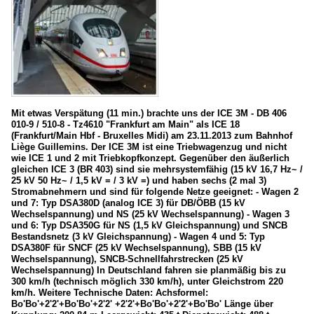
Mit etwas Verspätung (11 min.) brachte uns der ICE 3M - DB 406
010-9 / 510-8 - Tz4610 "Frankfurt am Main" als ICE 18
(Frankfurt/Main Hbf - Bruxelles Midi) am 23.11.2013 zum Bahnhof
Liège Guillemins. Der ICE 3M ist eine Triebwagenzug und nicht
wie ICE 1 und 2 mit Triebkopfkonzept. Gegenüber den äußerlich
gleichen ICE 3 (BR 403) sind sie mehrsystemfähig (15 kV 16,7 Hz~ /
25 kV 50 Hz~ / 1,5 kV = / 3 kV =) und haben sechs (2 mal 3)
Stromabnehmern und sind für folgende Netze geeignet: - Wagen 2
und 7: Typ DSA380D (analog ICE 3) für DB/ÖBB (15 kV
Wechselspannung) und NS (25 kV Wechselspannung) - Wagen 3
und 6: Typ DSA350G für NS (1,5 kV Gleichspannung) und SNCB
Bestandsnetz (3 kV Gleichspannung) - Wagen 4 und 5: Typ
DSA380F für SNCF (25 kV Wechselspannung), SBB (15 kV
Wechselspannung), SNCB-Schnellfahrstrecken (25 kV
Wechselspannung) In Deutschland fahren sie planmäßig bis zu
300 km/h (technisch möglich 330 km/h), unter Gleichstrom 220
km/h. Weitere Technische Daten: Achsformel:
Bo'Bo'+2'2'+Bo'Bo'+2'2' +2'2'+Bo'Bo'+2'2'+Bo'Bo' Länge über