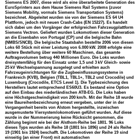
Siemens ES 2007, diese wird als eine überarbeitete Generation des
EuroSprinters aus dem Hause Siemens Rail Systems (zuvor
Siemens Mobility, vormals Siemens Transportation Systems)
bezeichnet. Abgeleitet wurden sie von der Siemens ES 64 U4
Plattform, jedoch mit neuen Crash-Cabs (EN 15227). Es handelt
sich dabei um den Vorgänger der erfolgreichen Fahrzeugplattform
Siemens Vectron. Geliefert wurden Lokomotiven dieser Generation
an die Eisenbahn von Portugal (CP) und die belgische Bahn
(NMBS/SNCB). Die belgische Staatsbahn bestellte 2006 von diesen
Loks 60 Stück mit einer Leistung von 6.000 kW. 2008 erfolgte eine
weitere Bestellung über weitere 60 Maschinen, das gesamte
Auftragsvolumen betrug 440 Millionen Euro. Die Loks wurden
dreisystemfähig für den Einsatz unter 1,5 und 3 kV Gleich- sowie
25 kV Wechselspannung ausgelegt und erhielten auch
Fahrzeugeinrichtungen für die Zugbeeinflussungssysteme in
Frankreich (KVB), Belgien (TBL1, TBL1+, TBL2 und Crocodile) und
Luxemburg (Crocodile, ETCS Level 1). Die Typbezeichnung des
Herstellers lautet entsprechend ES60U3. Es bestand eine Option
auf den Einbau des niederländischen ATB-EG. Die Loks haben
eine Höchstgeschwindigkeit von 200 km/h. Mit der Reihe 18 wurde
eine Baureihenbezeichnung erneut vergeben, unter der in der
Vergangenheit bereits von Alstom hergestellte, inzwischen
ausgemusterte Viersystemlokomotiven geführt wurden. Auf diese
wurde in der Nummerierung keine Rücksicht genommen, die
Zählung beginnt wie bei der Alsthom-Reihe bei 1801. 96 Loks
dieses Typs wurden als Reihe 18 (1801 bis 1896) und 24 als Reihe
19 (1901 bis 1924) beschafft. Die Lokomotiven der Reihe 19 sind
einseitig (an einer Front) mit automatischen