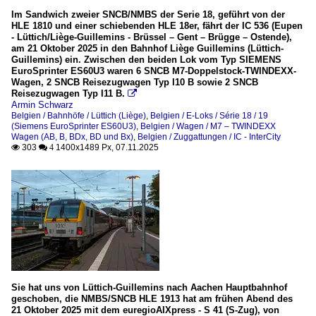
Im Sandwich zweier SNCB/NMBS der Serie 18, geführt von der
HLE 1810 und einer schiebenden HLE 18er, fährt der IC 536 (Eupen
- Lüttich/Liège-Guillemins - Brüssel – Gent – Brügge – Ostende),
am 21 Oktober 2025 in den Bahnhof Liège Guillemins (Lüttich-
Guillemins) ein. Zwischen den beiden Lok vom Typ SIEMENS
EuroSprinter ES60U3 waren 6 SNCB M7-Doppelstock-TWINDEXX-
Wagen, 2 SNCB Reisezugwagen Typ I10 B sowie 2 SNCB
Reisezugwagen Typ I11 B.

Armin Schwarz
Belgien / Bahnhöfe / Lüttich (Liège)
,
Belgien / E-Loks / Série 18 / 19
(Siemens EuroSprinter ES60U3)
,
Belgien / Wagen / M7 – TWINDEXX
Wagen (AB, B, BDx, BD und Bx)
,
Belgien / Zuggattungen / IC - InterCity
303
1400x1489 Px, 07.11.2025

 4
Sie hat uns von Lüttich-Guillemins nach Aachen Hauptbahnhof
geschoben, die NMBS/SNCB HLE 1913 hat am frühen Abend des
21 Oktober 2025 mit dem euregioAIXpress - S 41 (S-Zug), von