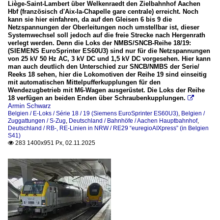
Liège-Saint-Lambert über Welkenraedt den Zielbahnhof Aachen
Hbf (französisch d'Aix-la-Chapelle gare centrale) erreicht. Noch
kann sie hier einfahren, da auf den Gleisen 6 bis 9 die
Netzspannungen der Oberleitungen noch umstellbar ist, dieser
Systemwechsel soll jedoch auf die freie Strecke nach Hergenrath
verlegt werden. Denn die Loks der NMBS/SNCB-Reihe 18/19:
(SIEMENS EuroSprinter ES60U3) sind nur für die Netzspannungen
von 25 kV 50 Hz AC, 3 kV DC und 1,5 kV DC vorgesehen. Hier kann
man auch deutlich den Unterschied zur SNCB/NMBS der Serie/
Reeks 18 sehen, hier die Lokomotiven der Reihe 19 sind einseitig
mit automatischen Mittelpufferkupplungen für den
Wendezugbetrieb mit M6-Wagen ausgerüstet. Die Loks der Reihe
18 verfügen an beiden Enden über Schraubenkupplungen.

Armin Schwarz
Belgien / E-Loks / Série 18 / 19 (Siemens EuroSprinter ES60U3)
,
Belgien /
Zuggattungen / S-Zug
,
Deutschland / Bahnhöfe / Aachen Hauptbahnhof
,
Deutschland / RB-, RE-Linien in NRW / RE29 “euregioAIXpress” (in Belgien
S41)
283 1400x951 Px, 02.11.2025
