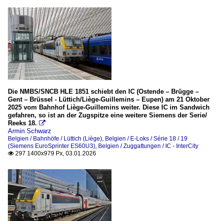
Die NMBS/SNCB HLE 1851 schiebt den IC (Ostende – Brügge –
Gent – Brüssel - Lüttich/Liège-Guillemins – Eupen) am 21 Oktober
2025 vom Bahnhof Liège-Guillemins weiter. Diese IC im Sandwich
gefahren, so ist an der Zugspitze eine weitere Siemens der Serie/
Reeks 18.

Armin Schwarz
Belgien / Bahnhöfe / Lüttich (Liège)
,
Belgien / E-Loks / Série 18 / 19
(Siemens EuroSprinter ES60U3)
,
Belgien / Zuggattungen / IC - InterCity
297 1400x979 Px, 03.01.2026
