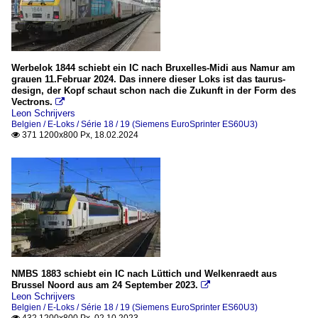
Werbelok 1844 schiebt ein IC nach Bruxelles-Midi aus Namur am
grauen 11.Februar 2024. Das innere dieser Loks ist das taurus-
design, der Kopf schaut schon nach die Zukunft in der Form des
Vectrons.

Leon Schrijvers
Belgien / E-Loks / Série 18 / 19 (Siemens EuroSprinter ES60U3)
371 1200x800 Px, 18.02.2024

NMBS 1883 schiebt ein IC nach Lüttich und Welkenraedt aus
Brussel Noord aus am 24 September 2023.

Leon Schrijvers
Belgien / E-Loks / Série 18 / 19 (Siemens EuroSprinter ES60U3)
432 1200x800 Px, 02.10.2023
