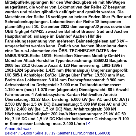
Mittelpufferkupplungen für den Wendezugbetrieb mit M6-Wagen
ausgerüstet, die vorher von Lokomotiven der Reihe 27 bespannt
wurden und triebzugähnlich geflügelt und gestärkt werden. Die
Maschinen der Reihe 18 verfügen an beiden Enden über Puffer und
Schraubenkupplungen. Lokomotiven der Reihe 18 bespannen
planmäßig seit 10. Dezember 2023 den euregioAIXpress sowie den
ÖBB Nightjet 424/425 zwischen Bahnhof Brüssel Süd und Aachen
Hauptbahnhof, solange im Bahnhof Aachen Hbf die
Fahrleitungsspannung von mehreren Bahnsteiggleisen auf 3 kV =
umgeschaltet werden kann. Östlich von Aachen übernimmt dann
eine Taurus-Lokomotive der ÖBB. TECHNISCHE DATEN der
NMBS/SNCB-Reihe 18/19: Hersteller: Siemens Mobility GmbH in
München-Allach Hersteller Typenbezeichnung: ES60U3 Baujahre:
2008 bis 2012 Gebaute Anzahl: 120 Nummerierung: 1801-1896 /
1901-1924 Spurweite: 1.435 mm (Normalspur) Umgrenzungsprofil:
UIC 505-1 Achsfolge: Bo’Bo’ Länge über Puffer: 19.580 mm Max.
Breite des Lokkastens: 3.014 mm Drehzapfenabstand: 9.900 mm
Achsabstand im Drehgestell: 3.000 mm Treibraddurchmesser:
1.150 mm (neu) / 1.070 mm (abgenutzt) Dienstgewicht: 88 t Anzahl
Fahrmotoren: 4 Antriebssystem: Kardan-Hohlwellen-Antrieb
Übersetzung: 91:27 Max. Leistung: 6.000 kW (bei AC und DC 3kV) /
2.500 kW (bei 1,5 kV DC) Dauerleistung: 5.000 kW (bei AC und DC
3kV) / 2.400 kW (bei 1,5 kV DC) Max. Anfahrzugkraft: 300 kN
Höchstgeschwindigkeit: 200 km/h Netzspannungen: 25 kV AC 50
Hz, 3 kV DC und 1,5 kV DC Kleister befahrbarer Gleisbogen: R 100
m Kompressor Leistung: max. 2.400 L/min

Armin Schwarz
Belgien / E-Loks / Série 18 / 19 (Siemens EuroSprinter ES60U3)