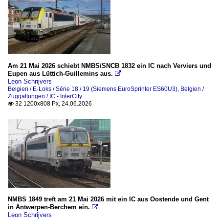
Am 21 Mai 2026 schiebt NMBS/SNCB 1832 ein IC nach Verviers und
Eupen aus Lüttich-Guillemins aus.

Leon Schrijvers
Belgien / E-Loks / Série 18 / 19 (Siemens EuroSprinter ES60U3)
,
Belgien /
Zuggattungen / IC - InterCity
32 1200x808 Px, 24.06.2026

NMBS 1849 treft am 21 Mai 2026 mit ein IC aus Oostende und Gent
in Antwerpen-Berchem ein.

Leon Schrijvers