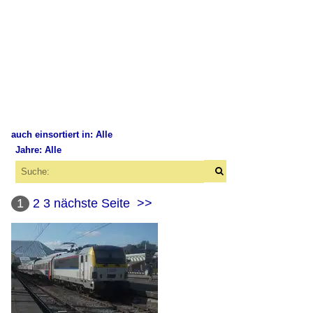
auch einsortiert in: Alle
Jahre: Alle
×
×
Alle Kategorien
Alle Jahre
Belgien
1
2
3
nächste Seite
>>
2010
Bahnhöfe
2012
Lüttich (Liège)
2013
Sonstige
2014
2015
Wagen