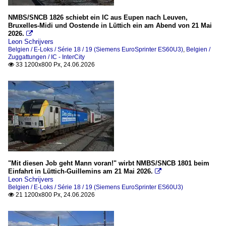
2016
M7 – TWINDEXX Wagen (AB, B, BDx, BD und Bx)
NMBS/SNCB 1826 schiebt ein IC aus Eupen nach Leuven,
2017
Bruxelles-Midi und Oostende in Lüttich ein am Abend von 21 Mai
2026.

2019
Zuggattungen
Leon Schrijvers
Belgien / E-Loks / Série 18 / 19 (Siemens EuroSprinter ES60U3)
,
Belgien /
IC - InterCity
Zuggattungen / IC - InterCity
2020
33 1200x800 Px, 24.06.2026

S-Zug
2021
2022
Deutschland
2023
Bahnhöfe
2024
Aachen Hauptbahnhof
2025
2026
RB-, RE-Linien in NRW
"Mit diesen Job geht Mann voran!" wirbt NMBS/SNCB 1801 beim
Einfahrt in Lüttich-Guillemins am 21 Mai 2026.
RE29 “euregioAIXpress” (in Belgien S41)

Leon Schrijvers
Belgien / E-Loks / Série 18 / 19 (Siemens EuroSprinter ES60U3)
21 1200x800 Px, 24.06.2026
