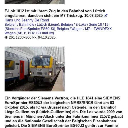
E-Lok 1812 ist mit ihrem Zug in den Bahnhof von Lüttich
eingefahren, daneben steht ein M7 Triebzug. 10.07.2025

Hans und Jeanny De Rond
Belgien / Bahnhöfe / Lüttich (Liège)
,
Belgien / E-Loks / Série 18 / 19
(Siemens EuroSprinter ES60U3)
,
Belgien / Wagen / M7 – TWINDEXX
Wagen (AB, B, BDx, BD und Bx)
261 1200x800 Px, 04.10.2025

Ein Vorgänger der Siemens Vectron, die HLE 1841 eine SIEMENS
EuroSprinter ES60U3 der belgischen NMBS/SNCB fährt am 03
Oktober 2015, als IC via Brüssel nach Ostende, in den Bahnhof
Liège Guillemins (Lüttich-Guillemins) ein. Die Lok wurde 2009 von
Siemens in München-Allach unter der Fabriknummer 21572 gebaut
und an die Nationale Gesellschaft der Belgischen Eisenbahnen
geliefert. Die SIEMENS EuroSprinter ES60U3 gehört zur Familie