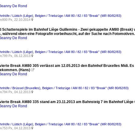
Jeanny De Rond
hnhöfe / Lüttich (Liège)
,
Belgien / Triebzüge / AM 80 / 82 / 83 "Break" (MR 80/82/83)
x800 Px, 22.10.2014

und Schattenspiele im Bahnhof Liège Guillemins - Zwei gekuppelte AM80 (Break
s, während oben eine Fotografin vorbeihuscht, auf der Suche nach Fotomotiven.
Jeanny De Rond
hnhöfe / Lüttich (Liège)
,
Belgien / Triebzüge / AM 80 / 82 / 83 "Break" (MR 80/82/83)
x799 Px, 06.12.2013

ovierte Break AM80 305 verlässt am 12.05.2013 den Bahnhof Bruxelles Midi. Es 
bekommen. (Hans)

Jeanny De Rond
hnhöfe / Brüssel (Bruxelles)
,
Belgien / Triebzüge / AM 80 / 82 / 83 "Break" (MR 80/82/83)
x794 Px, 04.12.2013

ovierte Break AM80 335 stand am 23.11.2013 am Bahnsteig 7 im Bahnhof Liège 
Jeanny De Rond
hnhöfe / Lüttich (Liège)
,
Belgien / Triebzüge / AM 80 / 82 / 83 "Break" (MR 80/82/83)
x753 Px, 04.12.2013
