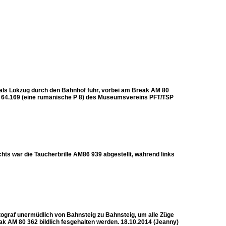
 als Lokzug durch den Bahnhof fuhr, vorbei am Break AM 80
V 64.169 (eine rumänische P 8) des Museumsvereins PFT/TSP
ts war die Taucherbrille AM86 939 abgestellt, während links
otograf unermüdlich von Bahnsteig zu Bahnsteig, um alle Züge
k AM 80 362 bildlich fesgehalten werden. 18.10.2014 (Jeanny)