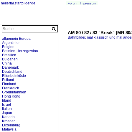
hellertal.startbilder.de
Forum
Impressum
AM 80 / 82 / 83 "Break" (MR 80/
Bahnbilder, mal klassisch und mal ande
allgemein Europa
Argentinien
Belgien
Bosnien-Herzegowina
Brasilien
Bulgarien
China
Dänemark
Deutschland
Elfenbeinküste
Estland
Finnland
Frankreich
Großbritannien
Hong Kong
Irland
Israel
Italien
Japan
Kanada
Kroatien
Luxemburg
Malaysia