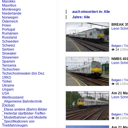
Marokko
Mauritius
Montenegro
auch einsortiert in: Alle
Niederlande
×
Jahre: Alle
Norwegen
Alle Kategorien
×
Österreich
BREAK 358 
Belgien
Polen
Alle Jahre
Leon Schri
Portugal
2000
Rumänien
2010
Russland
2020
Schweden
Schweiz
Belgien / T
Serbien
14
1200x

Slowakei
Slowenien
NMBS 401 t
Spanien
Leon Schri
Tansania
Tschechien
Tschechoslowakei (bis Dez.
1992)
Belgien / T
Türkei
16
1200x

Ukraine
Ungarn
Am 21 Mai
USA
Leon Schri
Weißrussland
_Allgemeine Bahntechnik
(Global)
_Etwas andere (Bahn)-Bilder
_Hellertal startbilder-Treffen
Belgien / T
_Modellbahnen und Modelle
18
1200x

_Spezifikationen von
Triebfahrzeugen
Am 21 Mai