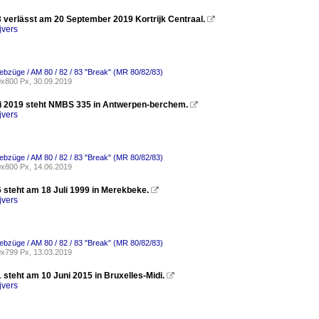
verlässt am 20 September 2019 Kortrijk Centraal.

jvers
riebzüge / AM 80 / 82 / 83 "Break" (MR 80/82/83)
x800 Px, 30.09.2019
 2019 steht NMBS 335 in Antwerpen-berchem.

jvers
riebzüge / AM 80 / 82 / 83 "Break" (MR 80/82/83)
x800 Px, 14.06.2019
steht am 18 Juli 1999 in Merekbeke.

jvers
riebzüge / AM 80 / 82 / 83 "Break" (MR 80/82/83)
x799 Px, 13.03.2019
steht am 10 Juni 2015 in Bruxelles-Midi.

jvers