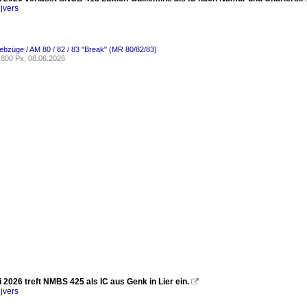
jvers
riebzüge / AM 80 / 82 / 83 "Break" (MR 80/82/83)
800 Px, 08.06.2026
2026 treft NMBS 425 als IC aus Genk in Lier ein.

jvers