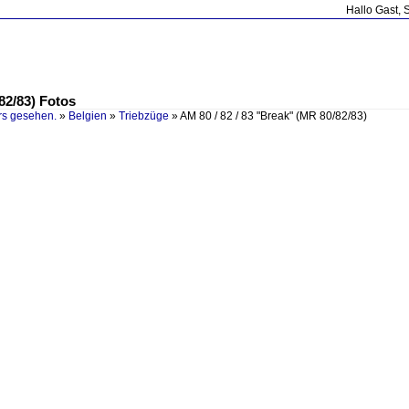
Hallo Gast, 
82/83) Fotos
rs gesehen.
»
Belgien
»
Triebzüge
»
AM 80 / 82 / 83 "Break" (MR 80/82/83)