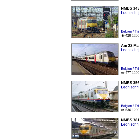
NMBS 343 
Leon schri
Belgien / T
428
1200

Am 22 Mai
Leon schri
Belgien / T
477
1200

NMBS 356 
Leon schri
Belgien / T
536
1200

NMBS 381 
Leon schri