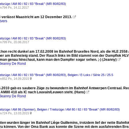
riebzüge / AM 80 / 82 / 83 "Break" (MR 80/82/83)
x794 Px, 14.11.2017
verlässt Maastricht am 12 Dezember 2013.

jvers
riebzüge / AM 80 / 82 / 83 "Break" (MR 80/82/83)
x799 Px, 20.06.2017
schon recht dunkel am 17.02.2008 im Bahnhof Bruxelles Nord, als die HLE 2558
her am Bahnsteig stand. Der Rauch links im Bild stammt von der Dampflok HL
man genau hinschaut, kann man den Dampfer sogar sehen. ;-) (Jeanny)

Jeanny De Rond
riebzüge / AM 80 / 82 / 83 "Break" (MR 80/82/83)
,
Belgien / E-Loks / Série 25 / 25.5
x852 Px, 14.09.2015

6.2010 gab es saubere Züge zu bewundern im Bahnhof Antwerpen Centraal. Rech
 AM80 410 als IC nach Louvain/Leuwen steht. (Hans)

Jeanny De Rond
iebzüge / AM 86 (Sprinter)
,
Belgien / Triebzüge / AM 80 / 82 / 83 "Break" (MR 80/82/83)
x724 Px, 13.03.2015

tten wurden länger im Bahnhof Liège Guillemins, trotzdem lief der nette Bahnf
 zu können. Von der Oma Bank aus konnte die Szene mit dem ausfahrenden Brea