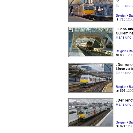

Hans und 
Belgien / Ba
715
1200

. Licht- 
Guillemin
Hans und 
Belgien / Ba
835
1200

. Der ren
Linse zu 
Hans und 
Belgien / Ba
896
1200

. Der ren
Hans und 
Belgien / Ba
821
1200
