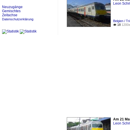
Leon Schri
Neuzugänge
Gemischtes
Zeitachse
Datenschutzerklärung
Belgien / T
18
1200x

Am 21 Mai 
Leon Schri