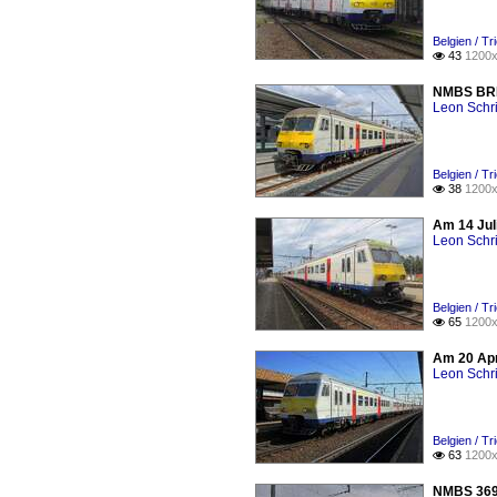
Belgien / T
43
1200x

NMBS BREA
Leon Schri
Belgien / T
38
1200x

Am 14 Jul
Leon Schri
Belgien / T
65
1200x

Am 20 Apr
Leon Schri
Belgien / T
63
1200x

NMBS 369 