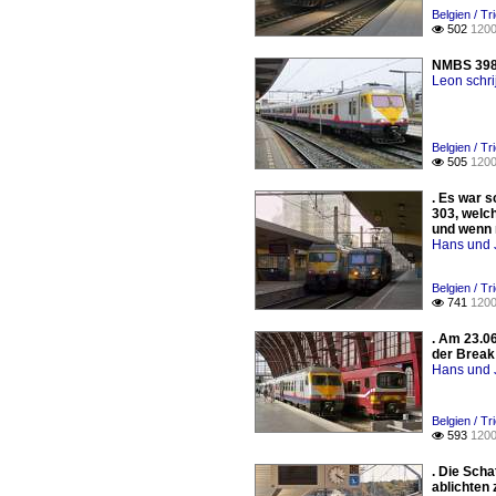
Belgien / T
502
1200

NMBS 398 
Leon schri
Belgien / T
505
1200

. Es war 
303, welc
und wenn 
Hans und 
Belgien / T
741
1200

. Am 23.0
der Break
Hans und 
Belgien / Tr
593
1200

. Die Scha
ablichten