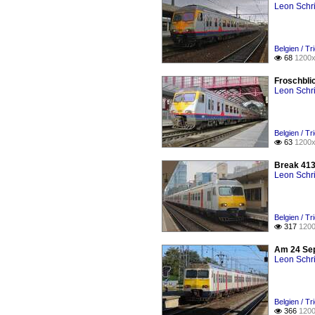
Leon Schri
Belgien / T
68
1200x

Froschbli
Leon Schri
Belgien / T
63
1200x

Break 413
Leon Schri
Belgien / T
317
1200

Am 24 Sep
Leon Schri
Belgien / T
366
1200
