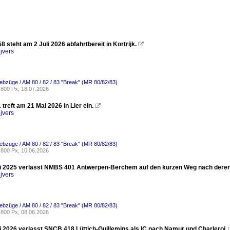
steht am 2 Juli 2026 abfahrtbereit in Kortrijk.

jvers
riebzüge / AM 80 / 82 / 83 "Break" (MR 80/82/83)
800 Px, 18.07.2026
reft am 21 Mai 2026 in Lier ein.

jvers
riebzüge / AM 80 / 82 / 83 "Break" (MR 80/82/83)
800 Px, 10.06.2026
 2025 verlasst NMBS 401 Antwerpen-Berchem auf den kurzen Weg nach deren
jvers
riebzüge / AM 80 / 82 / 83 "Break" (MR 80/82/83)
800 Px, 08.06.2026
 2026 verlasst SNCB 418 Lüttich-Guillemins als IC nach Namur und Charleroi.