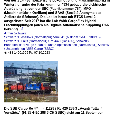
von der SLM (Schweizerische Lokomotiv- und Maschinenfabrik) in
Winterthur unter der Fabriknummer 4934 gebaut, die elektrische
Ausrüstung ist von der BBC (Fabriknummer 784), MFO
(Maschinenfabrik Oerlikon) und SAAS (Société Anonyme des
Ateliers de Sécheron). Die Lok ist heute mit ETCS Level 2
ausgerüstet. Seit 2017 hat die Lok Voith CargoFlex Hybrid
Frachtkupplungen (auch als Digitale Automatische Kupplung DAK
bekannt).

Armin Schwarz
Schweiz / Dieselloks (Normalspur) / Am 841 (Alsthom GA-DE 900/AS)
,
Schweiz / E-Loks (Normalspur) / Re 4/4 II (Re 420)
,
Schweiz /
Bahndienstfahrzeuge / Planier- und Stopfmaschinen (Normalspur)
,
Schweiz
/ Unternehmen / SBB Cargo (SBBC)
488 1400x965 Px, 07.10.2023

Die SBB Cargo Re 4/4 II – 11228 / Re 420 288-3 „Avanti Tutta! /
Vorwärts.“ (91 85 4420 288-3 CH-SBBC) steht am 11 September