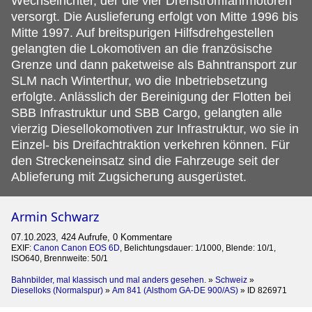
Wechselrichter, der die vier Drehstromfahrmotoren
versorgt. Die Auslieferung erfolgt von Mitte 1996 bis
Mitte 1997. Auf breitspurigen Hilfsdrehgestellen
gelangten die Lokomotiven an die französische
Grenze und dann paketweise als Bahntransport zur
SLM nach Winterthur, wo die Inbetriebsetzung
erfolgte. Anlässlich der Bereinigung der Flotten bei
SBB Infrastruktur und SBB Cargo, gelangten alle
vierzig Diesellokomotiven zur Infrastruktur, wo sie in
Einzel- bis Dreifachtraktion verkehren können. Für
den Streckeneinsatz sind die Fahrzeuge seit der
Ablieferung mit Zugsicherung ausgerüstet.
Armin Schwarz
07.10.2023, 424 Aufrufe, 0 Kommentare
EXIF:
Canon Canon EOS 6D
, Belichtungsdauer: 1/1000, Blende: 10/1,
ISO640, Brennweite: 50/1
Bahnbilder, mal klassisch und mal anders gesehen.
»
Schweiz
»
Dieselloks (Normalspur)
»
Am 841 (Alsthom GA-DE 900/AS)
»
ID 826971