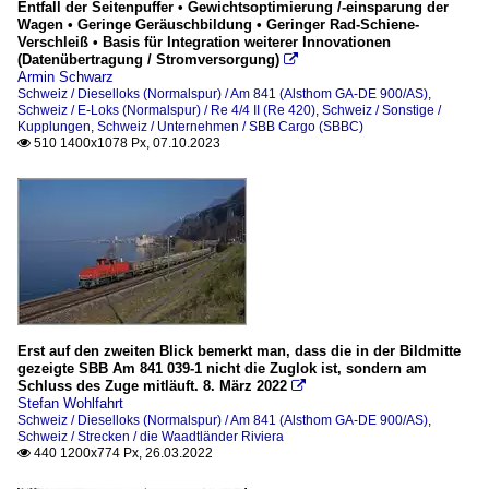
Entfall der Seitenpuffer • Gewichtsoptimierung /-einsparung der
Wagen • Geringe Geräuschbildung • Geringer Rad-Schiene-
Verschleiß • Basis für Integration weiterer Innovationen
(Datenübertragung / Stromversorgung)

Armin Schwarz
Schweiz / Dieselloks (Normalspur) / Am 841 (Alsthom GA-DE 900/AS)
,
Schweiz / E-Loks (Normalspur) / Re 4/4 II (Re 420)
,
Schweiz / Sonstige /
Kupplungen
,
Schweiz / Unternehmen / SBB Cargo (SBBC)
510 1400x1078 Px, 07.10.2023

Erst auf den zweiten Blick bemerkt man, dass die in der Bildmitte
gezeigte SBB Am 841 039-1 nicht die Zuglok ist, sondern am
Schluss des Zuge mitläuft. 8. März 2022

Stefan Wohlfahrt
Schweiz / Dieselloks (Normalspur) / Am 841 (Alsthom GA-DE 900/AS)
,
Schweiz / Strecken / die Waadtländer Riviera
440 1200x774 Px, 26.03.2022
