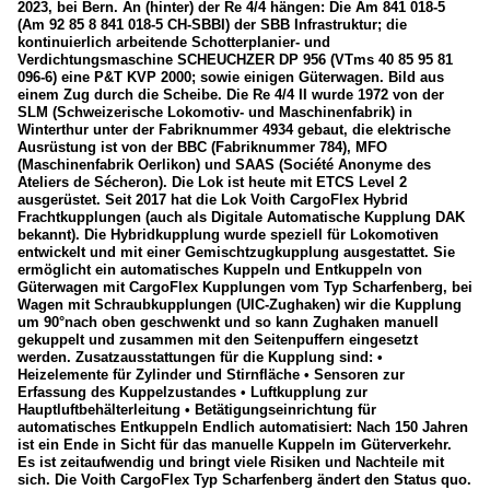
2023, bei Bern. An (hinter) der Re 4/4 hängen: Die Am 841 018-5
(Am 92 85 8 841 018-5 CH-SBBI) der SBB Infrastruktur; die
kontinuierlich arbeitende Schotterplanier- und
Verdichtungsmaschine SCHEUCHZER DP 956 (VTms 40 85 95 81
096-6) eine P&T KVP 2000; sowie einigen Güterwagen. Bild aus
einem Zug durch die Scheibe. Die Re 4/4 II wurde 1972 von der
SLM (Schweizerische Lokomotiv- und Maschinenfabrik) in
Winterthur unter der Fabriknummer 4934 gebaut, die elektrische
Ausrüstung ist von der BBC (Fabriknummer 784), MFO
(Maschinenfabrik Oerlikon) und SAAS (Société Anonyme des
Ateliers de Sécheron). Die Lok ist heute mit ETCS Level 2
ausgerüstet. Seit 2017 hat die Lok Voith CargoFlex Hybrid
Frachtkupplungen (auch als Digitale Automatische Kupplung DAK
bekannt). Die Hybridkupplung wurde speziell für Lokomotiven
entwickelt und mit einer Gemischtzugkupplung ausgestattet. Sie
ermöglicht ein automatisches Kuppeln und Entkuppeln von
Güterwagen mit CargoFlex Kupplungen vom Typ Scharfenberg, bei
Wagen mit Schraubkupplungen (UIC-Zughaken) wir die Kupplung
um 90°nach oben geschwenkt und so kann Zughaken manuell
gekuppelt und zusammen mit den Seitenpuffern eingesetzt
werden. Zusatzausstattungen für die Kupplung sind: •
Heizelemente für Zylinder und Stirnfläche • Sensoren zur
Erfassung des Kuppelzustandes • Luftkupplung zur
Hauptluftbehälterleitung • Betätigungseinrichtung für
automatisches Entkuppeln Endlich automatisiert: Nach 150 Jahren
ist ein Ende in Sicht für das manuelle Kuppeln im Güterverkehr.
Es ist zeitaufwendig und bringt viele Risiken und Nachteile mit
sich. Die Voith CargoFlex Typ Scharfenberg ändert den Status quo.