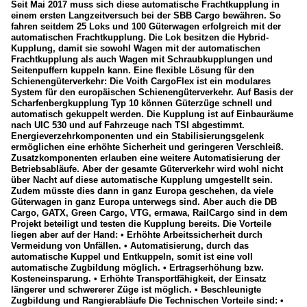
Seit Mai 2017 muss sich diese automatische Frachtkupplung in
einem ersten Langzeitversuch bei der SBB Cargo bewähren. So
fahren seitdem 25 Loks und 100 Güterwagen erfolgreich mit der
automatischen Frachtkupplung. Die Lok besitzen die Hybrid-
Kupplung, damit sie sowohl Wagen mit der automatischen
Frachtkupplung als auch Wagen mit Schraubkupplungen und
Seitenpuffern kuppeln kann. Eine flexible Lösung für den
Schienengüterverkehr: Die Voith CargoFlex ist ein modulares
System für den europäischen Schienengüterverkehr. Auf Basis der
Scharfenbergkupplung Typ 10 können Güterzüge schnell und
automatisch gekuppelt werden. Die Kupplung ist auf Einbauräume
nach UIC 530 und auf Fahrzeuge nach TSI abgestimmt.
Energieverzehrkomponenten und ein Stabilisierungsgelenk
ermöglichen eine erhöhte Sicherheit und geringeren Verschleiß.
Zusatzkomponenten erlauben eine weitere Automatisierung der
Betriebsabläufe. Aber der gesamte Güterverkehr wird wohl nicht
über Nacht auf diese automatische Kupplung umgestellt sein.
Zudem müsste dies dann in ganz Europa geschehen, da viele
Güterwagen in ganz Europa unterwegs sind. Aber auch die DB
Cargo, GATX, Green Cargo, VTG, ermawa, RailCargo sind in dem
Projekt beteiligt und testen die Kupplung bereits. Die Vorteile
liegen aber auf der Hand: • Erhöhte Arbeitssicherheit durch
Vermeidung von Unfällen. • Automatisierung, durch das
automatische Kuppel und Entkuppeln, somit ist eine voll
automatische Zugbildung möglich. • Ertragserhöhung bzw.
Kosteneinsparung. • Erhöhte Transportfähigkeit, der Einsatz
längerer und schwererer Züge ist möglich. • Beschleunigte
Zugbildung und Rangierabläufe Die Technischen Vorteile sind: •