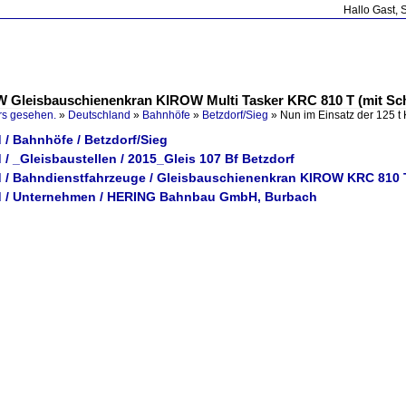
Hallo Gast, 
OW Gleisbauschienenkran KIROW Multi Tasker KRC 810 T (mit Sc
rs gesehen.
»
Deutschland
»
Bahnhöfe
»
Betzdorf/Sieg
»
Nun im Einsatz der 125 
 / Bahnhöfe / Betzdorf/Sieg
/ _Gleisbaustellen / 2015_Gleis 107 Bf Betzdorf
 / Bahndienstfahrzeuge / Gleisbauschienenkran KIROW KRC 810 
d / Unternehmen / HERING Bahnbau GmbH, Burbach