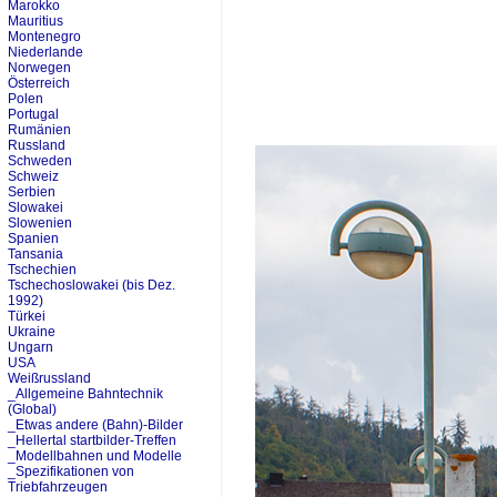
Marokko
Mauritius
Montenegro
Niederlande
Norwegen
Österreich
Polen
Portugal
Rumänien
Russland
Schweden
Schweiz
Serbien
Slowakei
Slowenien
Spanien
Tansania
Tschechien
Tschechoslowakei (bis Dez.
1992)
Türkei
Ukraine
Ungarn
USA
Weißrussland
_Allgemeine Bahntechnik
(Global)
_Etwas andere (Bahn)-Bilder
_Hellertal startbilder-Treffen
_Modellbahnen und Modelle
_Spezifikationen von
Triebfahrzeugen