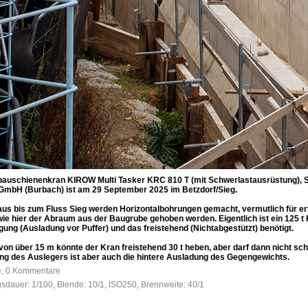
sbauschienenkran KIROW Multi Tasker KRC 810 T (mit Schwerlastausrüstung), 
GmbH (Burbach) ist am 29 September 2025 im Betzdorf/Sieg.
us bis zum Fluss Sieg werden Horizontalbohrungen gemacht, vermutlich für e
ie hier der Abraum aus der Baugrube gehoben werden. Eigentlich ist ein 125 t
ng (Ausladung vor Puffer) und das freistehend (Nichtabgestützt) benötigt.
 von über 15 m könnte der Kran freistehend 30 t heben, aber darf dann nicht 
dung des Auslegers ist aber auch die hintere Ausladung des Gegengewichts.
fe, 0 Kommentare
gsdauer: 1/100, Blende: 10/1, ISO250, Brennweite: 40/1