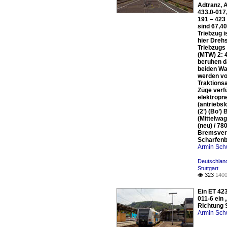
Adtranz, 
433.0-017,
191 – 423 
sind 67,40
Triebzug i
hier Dreh
Triebzugs
(MTW) 2: 
beruhen d
beiden Wa
werden vo
Traktions
Züge verf
elektropn
(antriebs
(2’) (Bo’
(Mittelwa
(neu) / 7
Bremsverz
Scharfenb
Armin Sch
Deutschland
Stuttgart
323
1400

Ein ET 423
011-6 ein 
Richtung S
Armin Sch