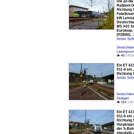
Die an di
Railpool 
Richtung 
Fabriknum
kW Leistu
Deutschlan
MS A01 fo
Euroloop,
(PZB90).
Armin Sch
Deutschland
Ladungsver
48
1400x

Ein ET 423
011-6 ein 
Richtung S
Armin Sch
Deutschland
Stuttgart
316
1400

Ein ET 423
011-6 ein 
Richtung S
Vorgänger
der S-Bah
ebenfalls