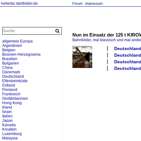
hellertal.startbilder.de
Forum
Impressum
Nun im Einsatz der 125 t KIR
Bahnbilder, mal klassisch und mal ande
allgemein Europa
Argentinien
Deutschland
Belgien
Bosnien-Herzegowina
Deutschland 
Brasilien
Deutschland
Bulgarien
China
Deutschlan
Dänemark
Deutschland
Elfenbeinküste
Estland
Finnland
Frankreich
Großbritannien
Hong Kong
Irland
Israel
Italien
Japan
Kanada
Kroatien
Luxemburg
Malaysia