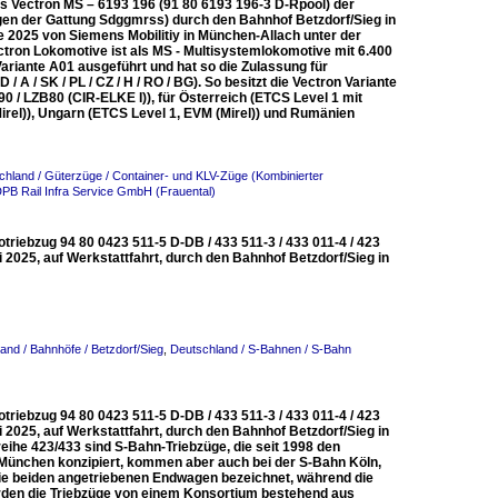
ns Vectron MS – 6193 196 (91 80 6193 196-3 D-Rpool) der
en der Gattung Sdggmrss) durch den Bahnhof Betzdorf/Sieg in
 2025 von Siemens Mobilitiy in München-Allach unter der
tron Lokomotive ist als MS - Multisystemlokomotive mit 6.400
ariante A01 ausgeführt und hat so die Zulassung für
A / SK / PL / CZ / H / RO / BG). So besitzt die Vectron Variante
/ LZB80 (CIR-ELKE I)), für Österreich (ETCS Level 1 mit
irel)), Ungarn (ETCS Level 1, EVM (Mirel)) und Rumänien
chland / Güterzüge / Container- und KLV-Züge (Kombinierter
DPB Rail Infra Service GmbH (Frauental)
triebzug 94 80 0423 511-5 D-DB / 433 511-3 / 433 011-4 / 423
i 2025, auf Werkstattfahrt, durch den Bahnhof Betzdorf/Sieg in
and / Bahnhöfe / Betzdorf/Sieg
,
Deutschland / S-Bahnen / S-Bahn
triebzug 94 80 0423 511-5 D-DB / 433 511-3 / 433 011-4 / 423
i 2025, auf Werkstattfahrt, durch den Bahnhof Betzdorf/Sieg in
reihe 423/433 sind S-Bahn-Triebzüge, die seit 1998 den
München konzipiert, kommen aber auch bei der S-Bahn Köln,
die beiden angetriebenen Endwagen bezeichnet, während die
urden die Triebzüge von einem Konsortium bestehend aus