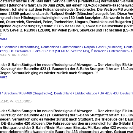
e österreichische DPB Rail Infra Service GmbH (Frauental/A) vermietete Sieme
GmbH (München) fährt am 06 Juni 2026, mit einem KLV-Zug (Gelenk-Taschenwag
Siegen. Ich stehe auf dem Fußgängersteg der Siegbrücke. Die Vectron MS wurde
mer 23859 gebaut und an die Railpool GmbH (München) ausgeliefert. Diese Vec
ng und einer Höchstgeschwindigkeit von 160 km/h konzipiert. Sie wurde in der V
d, Österreich, Slowakei, Polen, Tschechien, Ungarn, Rumänien und Bulgarien (D / 
lgende Zugsicherungssysteme: ETCS BaseLine 3, sowie für Deutschland (PZB90 
 ETCS Level 2, PZB90 / LZB80), für Polen (SHP), Slowakei und Tschechien (LS (M

warz
 / Bahnhöfe / Betzdorf/Sieg
,
Deutschland / Unternehmen / Railpool GmbH (München)
,
Deuts
kehr)
,
Deutschland / E-Loks / BR 193 (SIEMENS Vectron MS)
,
Österreich / Unternehmen / 
933 Px, 06.06.2026
 der S-Bahn Stuttgart im neuen Redesign auf Abwegen…. Der vierteilige Elektro
„Kurzzug“ der Baureihe 423 (1. Bauserie) der S-Bahn Stuttgart fährt am 18. Jun
iegen. Vermutlich ging es wieder zurück nach Stuttgart.

warz
 / Strecken / KBS 460 (Siegstrecke)
,
Deutschland / Elektotriebzüge / BR 423 / 433
,
Deutschl
x1141 Px, 01.10.2025
 der S-Bahn Stuttgart im neuen Redesign auf Abwegen…. Der vierteilige Elektro
„Kurzzug“ der Baureihe 423 (1. Bauserie) der S-Bahn Stuttgart fährt am 18. Jun
iegen. Vermutlich ging es wieder zurück nach Stuttgart. Die Triebzüge der Bau
 DB-Baureihe 420 ablösen. Die Fahrzeuge wurden ursprünglich für die S-Bahn 
n Stuttgart und der S-Bahn Rhein-Main zum Einsatz. Mit Baureihe 423 werden 
 angetriebenen Mittelwagen in die Baureihe 433 eingeordnet werden. Gebaut w