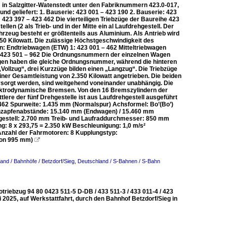
in Salzgitter-Watenstedt unter den Fabriknummern 423.0-017,
nd geliefert: 1. Bauserie: 423 001 – 423 190 2. Bauserie: 423
 423 397 – 423 462 Die vierteiligen Triebzüge der Baureihe 423
len (2 als Trieb- und in der Mitte ein al Laufdrehgestell. Der
ahrzeug besteht er größtenteils aus Aluminium. Als Antrieb wird
50 Kilowatt. Die zulässige Höchstgeschwindigkeit des
n: Endtriebwagen (ETW) 1: 423 001 – 462 Mitteltriebwagen
4: 423 501 – 962 Die Ordnungsnummern der einzelnen Wagen
gen haben die gleiche Ordnungsnummer, während die hinteren
llzug“, drei Kurzzüge bilden einen „Langzug“. Die Triebzüge
er Gesamtleistung von 2.350 Kilowatt angetrieben. Die beiden
sorgt werden, sind weitgehend voneinander unabhängig. Die
ektrodynamische Bremsen. Von den 16 Bremszylindern der
ere der fünf Drehgestelle ist aus Laufdrehgestell ausgeführt
462 Spurweite: 1.435 mm (Normalspur) Achsformel: Bo’(Bo’)
ehzapfenabstände: 15.140 mm (Endwagen) / 15.460 mm
gestell: 2.700 mm Treib- und Laufraddurchmesser: 850 mm
ng: 8 x 293,75 = 2.350 kW Beschleunigung: 1,0 m/s²
nzahl der Fahrmotoren: 8 Kupplungstyp:
von 995 mm)

and / Bahnhöfe / Betzdorf/Sieg
,
Deutschland / S-Bahnen / S-Bahn
triebzug 94 80 0423 511-5 D-DB / 433 511-3 / 433 011-4 / 423
i 2025, auf Werkstattfahrt, durch den Bahnhof Betzdorf/Sieg in