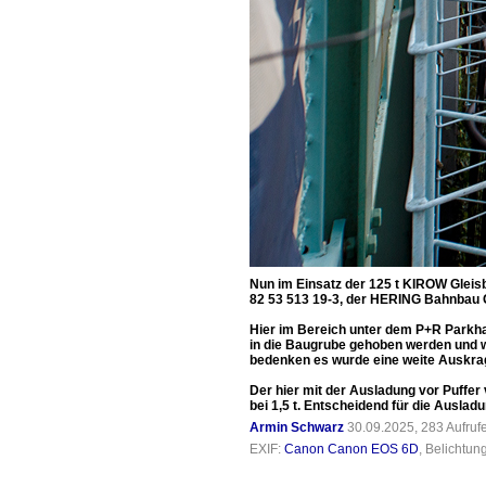
Nun im Einsatz der 125 t KIROW Glei
82 53 513 19-3, der HERING Bahnbau 
Hier im Bereich unter dem P+R Parkha
in die Baugrube gehoben werden und w
bedenken es wurde eine weite Auskragu
Der hier mit der Ausladung vor Puffer
bei 1,5 t. Entscheidend für die Ausla
Armin Schwarz
30.09.2025, 283 Aufru
EXIF:
Canon Canon EOS 6D
, Belichtun