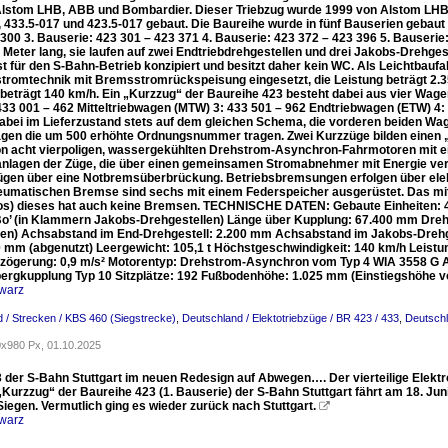
Alstom LHB, ABB und Bombardier. Dieser Triebzug wurde 1999 von Alstom LHB 
 433.5-017 und 423.5-017 gebaut. Die Baureihe wurde in fünf Bauserien gebaut u
300 3. Bauserie: 423 301 – 423 371 4. Bauserie: 423 372 – 423 396 5. Bauserie:
 Meter lang, sie laufen auf zwei Endtriebdrehgestellen und drei Jakobs-Drehgestel
st für den S-Bahn-Betrieb konzipiert und besitzt daher kein WC. Als Leichtbauf
stromtechnik mit Bremsstromrückspeisung eingesetzt, die Leistung beträgt 2.3
 beträgt 140 km/h. Ein „Kurzzug“ der Baureihe 423 besteht dabei aus vier Wage
433 001 – 462 Mitteltriebwagen (MTW) 3: 433 501 – 962 Endtriebwagen (ETW) 
abei im Lieferzustand stets auf dem gleichen Schema, die vorderen beiden Wa
gen die um 500 erhöhte Ordnungsnummer tragen. Zwei Kurzzüge bilden einen „Vo
n acht vierpoligen, wassergekühlten Drehstrom-Asynchron-Fahrmotoren mit ein
anlagen der Züge, die über einen gemeinsamen Stromabnehmer mit Energie ver
ügen über eine Notbremsüberbrückung. Betriebsbremsungen erfolgen über el
eumatischen Bremse sind sechs mit einem Federspeicher ausgerüstet. Das mittl
los) dieses hat auch keine Bremsen. TECHNISCHE DATEN: Gebaute Einheiten: 
) Bo’ (in Klammern Jakobs-Drehgestellen) Länge über Kupplung: 67.400 mm Dr
gen) Achsabstand im End-Drehgestell: 2.200 mm Achsabstand im Jakobs-Dreh
80 mm (abgenutzt) Leergewicht: 105,1 t Höchstgeschwindigkeit: 140 km/h Leistu
ögerung: 0,9 m/s² Motorentyp: Drehstrom-Asynchron vom Typ 4 WIA 3558 G A
ergkupplung Typ 10 Sitzplätze: 192 Fußbodenhöhe: 1.025 mm (Einstiegshöhe 
warz
 / Strecken / KBS 460 (Siegstrecke)
,
Deutschland / Elektotriebzüge / BR 423 / 433
,
Deutschl
x980 Px, 01.10.2025
 der S-Bahn Stuttgart im neuen Redesign auf Abwegen…. Der vierteilige Elektro
„Kurzzug“ der Baureihe 423 (1. Bauserie) der S-Bahn Stuttgart fährt am 18. Jun
iegen. Vermutlich ging es wieder zurück nach Stuttgart.

warz