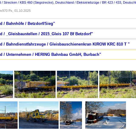
 / Strecken / KBS 460 (Siegstrecke)
,
Deutschland / Elektotriebzüge / BR 423 / 433
,
Deutschl
x970 Px, 01.10.2025
d / Bahnhöfe / Betzdorf/Sieg"
d / _Gleisbaustellen / 2015_Gleis 107 Bf Betzdorf"
nd / Bahndienstfahrzeuge / Gleisbauschienenkran KIROW KRC 810 T "
and / Unternehmen / HERING Bahnbau GmbH, Burbach"