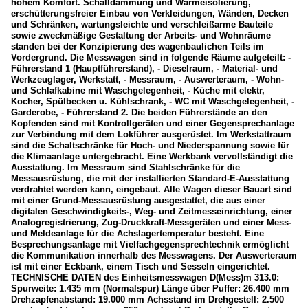
hohem Komfort. Schalldämmung und Wärmeisolierung,
erschütterungsfreier Einbau von Verkleidungen, Wänden, Decken
und Schränken, wartungsleichte und verschleißarme Bauteile
sowie zweckmäßige Gestaltung der Arbeits- und Wohnräume
standen bei der Konzipierung des wagenbaulichen Teils im
Vordergrund. Die Messwagen sind in folgende Räume aufgeteilt: -
Führerstand 1 (Hauptführerstand), - Dieselraum, - Material- und
Werkzeuglager, Werkstatt, - Messraum, - Auswerteraum, - Wohn-
und Schlafkabine mit Waschgelegenheit, - Küche mit elektr,
Kocher, Spülbecken u. Kühlschrank, - WC mit Waschgelegenheit, -
Garderobe, - Führerstand 2. Die beiden Führerstände an den
Kopfenden sind mit Kontrollgeräten und einer Gegensprechanlage
zur Verbindung mit dem Lokführer ausgerüstet. Im Werkstattraum
sind die Schaltschränke für Hoch- und Niederspannung sowie für
die Klimaanlage untergebracht. Eine Werkbank vervollständigt die
Ausstattung. Im Messraum sind Stahlschränke für die
Messausrüstung, die mit der installierten Standard-E-Ausstattung
verdrahtet werden kann, eingebaut. Alle Wagen dieser Bauart sind
mit einer Grund-Messausrüstung ausgestattet, die aus einer
digitalen Geschwindigkeits-, Weg- und Zeitmesseinrichtung, einer
Analogregistrierung, Zug-Druckkraft-Messgeräten und einer Mess-
und Meldeanlage für die Achslagertemperatur besteht. Eine
Besprechungsanlage mit Vielfachgegensprechtechnik ermöglicht
die Kommunikation innerhalb des Messwagens. Der Auswerteraum
ist mit einer Eckbank, einem Tisch und Sesseln eingerichtet.
TECHNISCHE DATEN des Einheitsmesswagen D(Mess)m 313.0:
Spurweite: 1.435 mm (Normalspur) Länge über Puffer: 26.400 mm
Drehzapfenabstand: 19.000 mm Achsstand im Drehgestell: 2.500