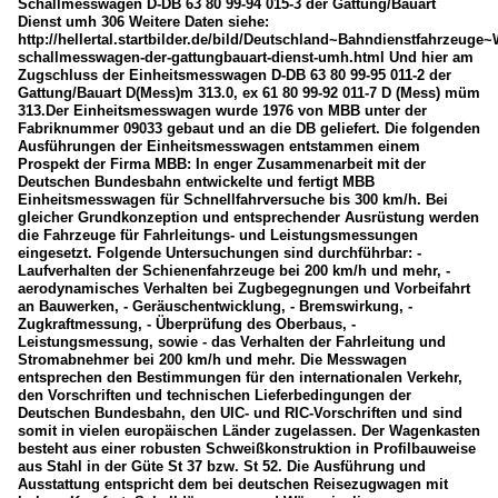
Schallmesswagen D-DB 63 80 99-94 015-3 der Gattung/Bauart
Dienst umh 306 Weitere Daten siehe:
http://hellertal.startbilder.de/bild/Deutschland~Bahndienstfahrzeuge
schallmesswagen-der-gattungbauart-dienst-umh.html Und hier am
Zugschluss der Einheitsmesswagen D-DB 63 80 99-95 011-2 der
Gattung/Bauart D(Mess)m 313.0, ex 61 80 99-92 011-7 D (Mess) müm
313.Der Einheitsmesswagen wurde 1976 von MBB unter der
Fabriknummer 09033 gebaut und an die DB geliefert. Die folgenden
Ausführungen der Einheitsmesswagen entstammen einem
Prospekt der Firma MBB: In enger Zusammenarbeit mit der
Deutschen Bundesbahn entwickelte und fertigt MBB
Einheitsmesswagen für Schnellfahrversuche bis 300 km/h. Bei
gleicher Grundkonzeption und entsprechender Ausrüstung werden
die Fahrzeuge für Fahrleitungs- und Leistungsmessungen
eingesetzt. Folgende Untersuchungen sind durchführbar: -
Laufverhalten der Schienenfahrzeuge bei 200 km/h und mehr, -
aerodynamisches Verhalten bei Zugbegegnungen und Vorbeifahrt
an Bauwerken, - Geräuschentwicklung, - Bremswirkung, -
Zugkraftmessung, - Überprüfung des Oberbaus, -
Leistungsmessung, sowie - das Verhalten der Fahrleitung und
Stromabnehmer bei 200 km/h und mehr. Die Messwagen
entsprechen den Bestimmungen für den internationalen Verkehr,
den Vorschriften und technischen Lieferbedingungen der
Deutschen Bundesbahn, den UIC- und RIC-Vorschriften und sind
somit in vielen europäischen Länder zugelassen. Der Wagenkasten
besteht aus einer robusten Schweißkonstruktion in Profilbauweise
aus Stahl in der Güte St 37 bzw. St 52. Die Ausführung und
Ausstattung entspricht dem bei deutschen Reisezugwagen mit