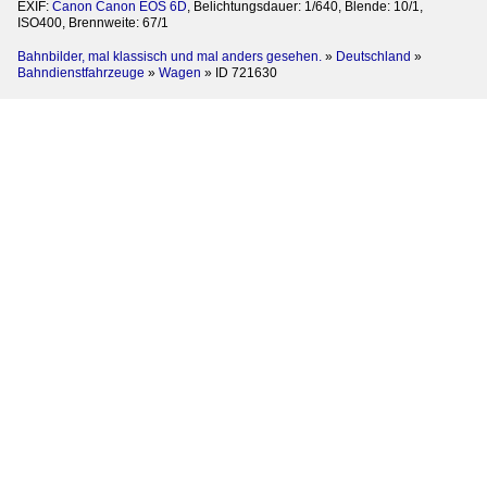
EXIF:
Canon Canon EOS 6D
, Belichtungsdauer: 1/640, Blende: 10/1,
ISO400, Brennweite: 67/1
Bahnbilder, mal klassisch und mal anders gesehen.
»
Deutschland
»
Bahndienstfahrzeuge
»
Wagen
»
ID 721630