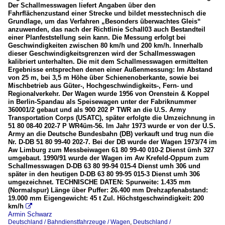
Der Schallmesswagen liefert Angaben über den
Fahrflächenzustand einer Strecke und bildet messtechnisch die
Grundlage, um das Verfahren „Besonders überwachtes Gleis“
anzuwenden, das nach der Richtlinie Schall03 auch Bestandteil
einer Planfeststellung sein kann. Die Messung erfolgt bei
Geschwindigkeiten zwischen 80 km/h und 200 km/h. Innerhalb
dieser Geschwindigkeitsgrenzen wird der Schallmesswagen
kalibriert unterhalten. Die mit dem Schallmesswagen ermittelten
Ergebnisse entsprechen denen einer Außenmessung: Im Abstand
von 25 m, bei 3,5 m Höhe über Schienenoberkante, sowie bei
Mischbetrieb aus Güter-, Hochgeschwindigkeits-, Fern- und
Regionalverkehr. Der Wagen wurde 1956 von Orenstein & Koppel
in Berlin-Spandau als Speisewagen unter der Fabriknummer
360001/2 gebaut und als 900 202 P TWR an die U.S. Army
Transportation Corps (USATC), später erfolgte die Umzeichnung in
51 80 08-40 202-7 P WR4üm-56. Im Jahr 1973 wurde er von der U.S.
Army an die Deutsche Bundesbahn (DB) verkauft und trug nun die
Nr. D-DB 51 80 99-40 202-7. Bei der DB wurde der Wagen 1973/74 im
Aw Limburg zum Messbeiwagen 61 80 99-40 010-2 Dienst ümh 327
umgebaut. 1990/91 wurde der Wagen im Aw Krefeld-Oppum zum
Schallmesswagen D-DB 63 80 99-94 015-4 Dienst umh 306 und
später in den heutigen D-DB 63 80 99-95 015-3 Dienst umh 306
umgezeichnet. TECHNISCHE DATEN: Spurweite: 1.435 mm
(Normalspur) Länge über Puffer: 26.400 mm Drehzapfenabstand:
19.000 mm Eigengewicht: 45 t Zul. Höchstgeschwindigkeit: 200
km/h

Armin Schwarz
Deutschland / Bahndienstfahrzeuge / Wagen
,
Deutschland /