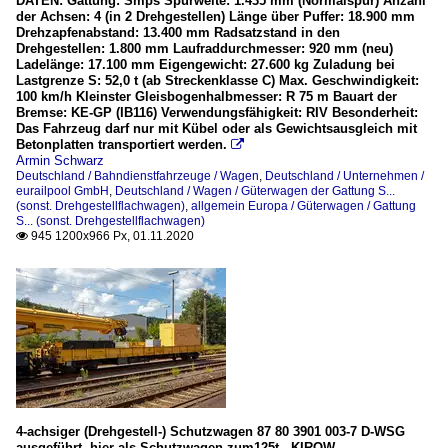
DATEN: Gattung: Smps Spurweite: 1.435 mm (Normalspur) Anzahl
der Achsen: 4 (in 2 Drehgestellen) Länge über Puffer: 18.900 mm
Drehzapfenabstand: 13.400 mm Radsatzstand in den
Drehgestellen: 1.800 mm Laufraddurchmesser: 920 mm (neu)
Ladelänge: 17.100 mm Eigengewicht: 27.600 kg Zuladung bei
Lastgrenze S: 52,0 t (ab Streckenklasse C) Max. Geschwindigkeit:
100 km/h Kleinster Gleisbogenhalbmesser: R 75 m Bauart der
Bremse: KE-GP (IB116) Verwendungsfähigkeit: RIV Besonderheit:
Das Fahrzeug darf nur mit Kübel oder als Gewichtsausgleich mit
Betonplatten transportiert werden.

Armin Schwarz
Deutschland / Bahndienstfahrzeuge / Wagen
,
Deutschland / Unternehmen /
eurailpool GmbH
,
Deutschland / Wagen / Güterwagen der Gattung S...
(sonst. Drehgestellflachwagen)
,
allgemein Europa / Güterwagen / Gattung
S... (sonst. Drehgestellflachwagen)
945 1200x966 Px, 01.11.2020

4-achsiger (Drehgestell-) Schutzwagen 87 80 3901 003-7 D-WSG
ausgeführt, hier als Schutzwagen zum125t - KIROW