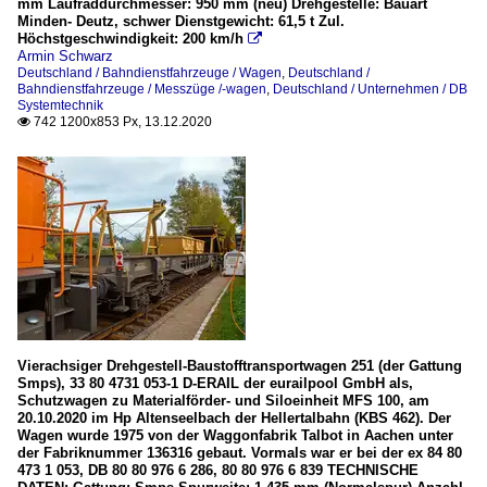
mm Laufraddurchmesser: 950 mm (neu) Drehgestelle: Bauart
Minden- Deutz, schwer Dienstgewicht: 61,5 t Zul.
Höchstgeschwindigkeit: 200 km/h

Armin Schwarz
Deutschland / Bahndienstfahrzeuge / Wagen
,
Deutschland /
Bahndienstfahrzeuge / Messzüge /-wagen
,
Deutschland / Unternehmen / DB
Systemtechnik
742 1200x853 Px, 13.12.2020

Vierachsiger Drehgestell-Baustofftransportwagen 251 (der Gattung
Smps), 33 80 4731 053-1 D-ERAIL der eurailpool GmbH als,
Schutzwagen zu Materialförder- und Siloeinheit MFS 100, am
20.10.2020 im Hp Altenseelbach der Hellertalbahn (KBS 462). Der
Wagen wurde 1975 von der Waggonfabrik Talbot in Aachen unter
der Fabriknummer 136316 gebaut. Vormals war er bei der ex 84 80
473 1 053, DB 80 80 976 6 286, 80 80 976 6 839 TECHNISCHE