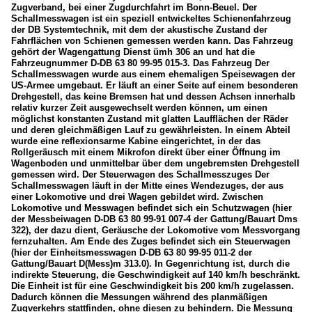
Zugverband, bei einer Zugdurchfahrt im Bonn-Beuel. Der
Schallmesswagen ist ein speziell entwickeltes Schienenfahrzeug
der DB Systemtechnik, mit dem der akustische Zustand der
Fahrflächen von Schienen gemessen werden kann. Das Fahrzeug
gehört der Wagengattung Dienst ümh 306 an und hat die
Fahrzeugnummer D-DB 63 80 99-95 015-3. Das Fahrzeug Der
Schallmesswagen wurde aus einem ehemaligen Speisewagen der
US-Armee umgebaut. Er läuft an einer Seite auf einem besonderen
Drehgestell, das keine Bremsen hat und dessen Achsen innerhalb
relativ kurzer Zeit ausgewechselt werden können, um einen
möglichst konstanten Zustand mit glatten Laufflächen der Räder
und deren gleichmäßigen Lauf zu gewährleisten. In einem Abteil
wurde eine reflexionsarme Kabine eingerichtet, in der das
Rollgeräusch mit einem Mikrofon direkt über einer Öffnung im
Wagenboden und unmittelbar über dem ungebremsten Drehgestell
gemessen wird. Der Steuerwagen des Schallmesszuges Der
Schallmesswagen läuft in der Mitte eines Wendezuges, der aus
einer Lokomotive und drei Wagen gebildet wird. Zwischen
Lokomotive und Messwagen befindet sich ein Schutzwagen (hier
der Messbeiwagen D-DB 63 80 99-91 007-4 der Gattung/Bauart Dms
322), der dazu dient, Geräusche der Lokomotive vom Messvorgang
fernzuhalten. Am Ende des Zuges befindet sich ein Steuerwagen
(hier der Einheitsmesswagen D-DB 63 80 99-95 011-2 der
Gattung/Bauart D(Mess)m 313.0). In Gegenrichtung ist, durch die
indirekte Steuerung, die Geschwindigkeit auf 140 km/h beschränkt.
Die Einheit ist für eine Geschwindigkeit bis 200 km/h zugelassen.
Dadurch können die Messungen während des planmäßigen
Zugverkehrs stattfinden, ohne diesen zu behindern. Die Messung