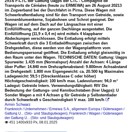
293-6 F-CTC der Gattung Uagps der CTC - Compagnie de
Transports de Céréales (heute zu ERMEWA) am 26 August 20213
im Zugverband bei der Durchfahrt in Pirna. Diese Wagen mit
Schwerkraftentladung sind für den Transport von Getreide, sowie
Sonnenblumenkerne, Sojabohnen und Schrot geeignet. Der
Wagen ist auf dem Dach auf der Längsachse mit einer
Einfüllöffnung, auf der ganzen Dachlänge ausgestattet. Die
Einfüllöffnung (11,9 x 0,4 m) wird mittels 4 klappbarer
Abdeckungen verschlossen. Die Entladung erfolgt mittels
Schwerkraft durch die 3 Entladeöffnungen zwischen den
Drehgestellen, diese werden von der Wagenplattform vom
Bedienungspersonal geöffnet. Die Entladung erfolgt gleismittig in
den Raum unter den Wagen. TECHNISCHE DATEN: Gattung: Uagps
Spurweite: 1.435 mm (Normalspur) Anzahl der Achsen: 4 Länge
über Puffer: 14.840 mm Drehzapfenabstand: 9.800mm Achsabstand
im Drehgestell: 1.800 mm Eigengewicht: ca. 20.500 kg Maximales
Ladegewicht: 59,5 t (Streckenklasse C oder höher)
Höchstgeschwindigkeit: 100 km/h max. Ladevolumen: 94,0 m³
Ladegut: Getreide Intern. Verwendungsfähigkeit: RIV Die
Bedeutung der Gattungs- und Kennbuchstaben (hier Uagps): U
Sonder Wagen a mit 4 Achsen g für Getreide p Selbstentlader
durch Schwerkraft s Geschwindigkeit V max. 100 km/h

Armin Schwarz
Frankreich / Unternehmen / Ermewa S.A.
,
allgemein Europa / Güterwagen /
Gattung U... (Silo- und Staubgutwagen)
,
Frankreich / Wagen / Güterwagen
der Gattung U... (Silo- und Staubgutwagen)
451 1400x933 Px, 08.01.2025
