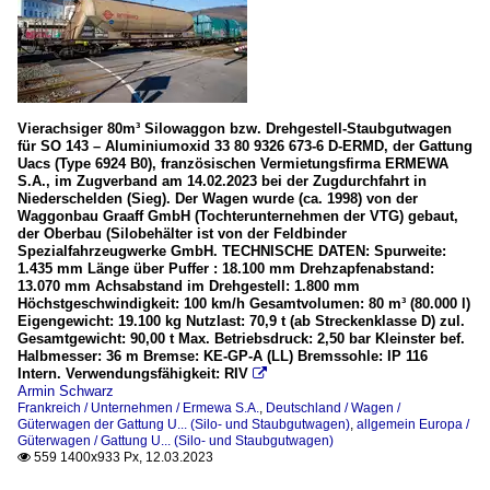
Vierachsiger 80m³ Silowaggon bzw. Drehgestell-Staubgutwagen
für SO 143 – Aluminiumoxid 33 80 9326 673-6 D-ERMD, der Gattung
Uacs (Type 6924 B0), französischen Vermietungsfirma ERMEWA
S.A., im Zugverband am 14.02.2023 bei der Zugdurchfahrt in
Niederschelden (Sieg). Der Wagen wurde (ca. 1998) von der
Waggonbau Graaff GmbH (Tochterunternehmen der VTG) gebaut,
der Oberbau (Silobehälter ist von der Feldbinder
Spezialfahrzeugwerke GmbH. TECHNISCHE DATEN: Spurweite:
1.435 mm Länge über Puffer : 18.100 mm Drehzapfenabstand:
13.070 mm Achsabstand im Drehgestell: 1.800 mm
Höchstgeschwindigkeit: 100 km/h Gesamtvolumen: 80 m³ (80.000 l)
Eigengewicht: 19.100 kg Nutzlast: 70,9 t (ab Streckenklasse D) zul.
Gesamtgewicht: 90,00 t Max. Betriebsdruck: 2,50 bar Kleinster bef.
Halbmesser: 36 m Bremse: KE-GP-A (LL) Bremssohle: IP 116
Intern. Verwendungsfähigkeit: RIV

Armin Schwarz
Frankreich / Unternehmen / Ermewa S.A.
,
Deutschland / Wagen /
Güterwagen der Gattung U... (Silo- und Staubgutwagen)
,
allgemein Europa /
Güterwagen / Gattung U... (Silo- und Staubgutwagen)
559 1400x933 Px, 12.03.2023
