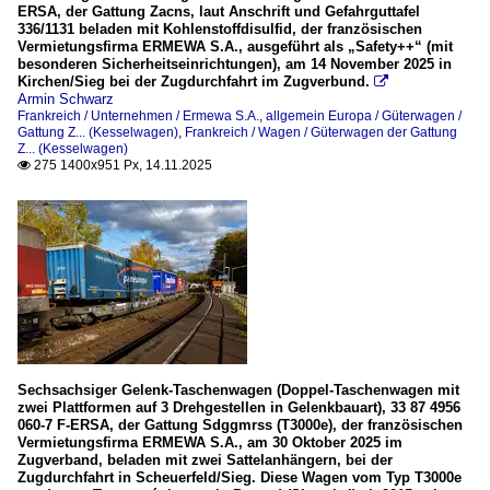
ERSA, der Gattung Zacns, laut Anschrift und Gefahrguttafel
Niederlande
336/1131 beladen mit Kohlenstoffdisulfid, der französischen
Vermietungsfirma ERMEWA S.A., ausgeführt als „Safety++“ (mit
Wagen
besonderen Sicherheitseinrichtungen), am 14 November 2025 in
Kirchen/Sieg bei der Zugdurchfahrt im Zugverbund.

Güterwagen der Gattung E... (Offene Güterwagen der Rege
Armin Schwarz
Frankreich / Unternehmen / Ermewa S.A.
,
allgemein Europa / Güterwagen /
Güterwagen der Gattung Z... (Kesselwagen)
Gattung Z... (Kesselwagen)
,
Frankreich / Wagen / Güterwagen der Gattung
Z... (Kesselwagen)
275 1400x951 Px, 14.11.2025

Tschechien
Wagen
Güterwagen
Sechsachsiger Gelenk-Taschenwagen (Doppel-Taschenwagen mit
zwei Plattformen auf 3 Drehgestellen in Gelenkbauart), 33 87 4956
060-7 F-ERSA, der Gattung Sdggmrss (T3000e), der französischen
Vermietungsfirma ERMEWA S.A., am 30 Oktober 2025 im
Zugverband, beladen mit zwei Sattelanhängern, bei der
Zugdurchfahrt in Scheuerfeld/Sieg. Diese Wagen vom Typ T3000e