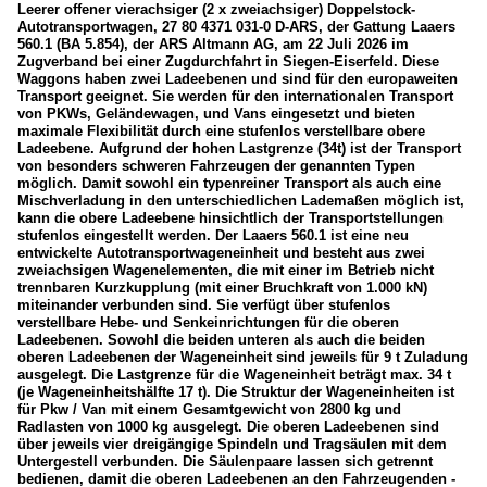
2020
Gattung S... (für Coiltransporte)
Leerer offener vierachsiger (2 x zweiachsiger) Doppelstock-
Autotransportwagen, 27 80 4371 031-0 D-ARS, der Gattung Laaers
2021
Gattung S... (für Kombi-/Containerverkehr)
560.1 (BA 5.854), der ARS Altmann AG, am 22 Juli 2026 im
Zugverband bei einer Zugdurchfahrt in Siegen-Eiserfeld. Diese
2022
Gattung Sd.../Saad... (Taschen- und RoLa-Wagen)
Waggons haben zwei Ladeebenen und sind für den europaweiten
Transport geeignet. Sie werden für den internationalen Transport
2023
Gattung T... (Güterwagen mit öffnungsf. Dach)
von PKWs, Geländewagen, und Vans eingesetzt und bieten
maximale Flexibilität durch eine stufenlos verstellbare obere
2024
Gattung U... (Silo- und Staubgutwagen)
Ladeebene. Aufgrund der hohen Lastgrenze (34t) ist der Transport
2025
Gattung Z... (Kesselwagen)
von besonders schweren Fahrzeugen der genannten Typen
möglich. Damit sowohl ein typenreiner Transport als auch eine
2026
Gattung Zag...(Druckgas-Kesselwagen)
Mischverladung in den unterschiedlichen Lademaßen möglich ist,
kann die obere Ladeebene hinsichtlich der Transportstellungen
stufenlos eingestellt werden. Der Laaers 560.1 ist eine neu
Deutschland
entwickelte Autotransportwageneinheit und besteht aus zwei
zweiachsigen Wagenelementen, die mit einer im Betrieb nicht
trennbaren Kurzkupplung (mit einer Bruchkraft von 1.000 kN)
Güterzüge
miteinander verbunden sind. Sie verfügt über stufenlos
verstellbare Hebe- und Senkeinrichtungen für die oberen
Gemischte Güterzüge
Ladeebenen. Sowohl die beiden unteren als auch die beiden
oberen Ladeebenen der Wageneinheit sind jeweils für 9 t Zuladung
Kesselwagenzüge
ausgelegt. Die Lastgrenze für die Wageneinheit beträgt max. 34 t
(je Wageneinheitshälfte 17 t). Die Struktur der Wageneinheiten ist
für Pkw / Van mit einem Gesamtgewicht von 2800 kg und
Unternehmen
Radlasten von 1000 kg ausgelegt. Die oberen Ladeebenen sind
über jeweils vier dreigängige Spindeln und Tragsäulen mit dem
ARS Altmann AG
Untergestell verbunden. Die Säulenpaare lassen sich getrennt
bedienen, damit die oberen Ladeebenen an den Fahrzeugenden -