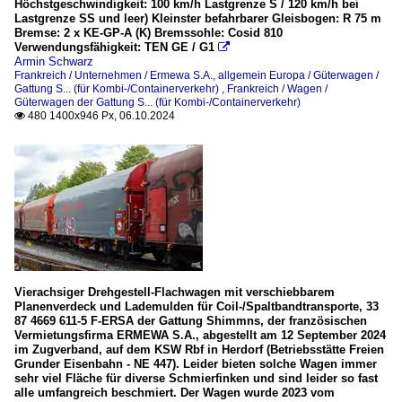
Höchstgeschwindigkeit: 100 km/h Lastgrenze S / 120 km/h bei
Lastgrenze SS und leer) Kleinster befahrbarer Gleisbogen: R 75 m
Bremse: 2 x KE-GP-A (K) Bremssohle: Cosid 810
Verwendungsfähigkeit: TEN GE / G1

Armin Schwarz
Frankreich / Unternehmen / Ermewa S.A.
,
allgemein Europa / Güterwagen /
Gattung S... (für Kombi-/Containerverkehr)
,
Frankreich / Wagen /
Güterwagen der Gattung S... (für Kombi-/Containerverkehr)
480 1400x946 Px, 06.10.2024

Vierachsiger Drehgestell-Flachwagen mit verschiebbarem
Planenverdeck und Lademulden für Coil-/Spaltbandtransporte, 33
87 4669 611-5 F-ERSA der Gattung Shimmns, der französischen
Vermietungsfirma ERMEWA S.A., abgestellt am 12 September 2024
im Zugverband, auf dem KSW Rbf in Herdorf (Betriebsstätte Freien
Grunder Eisenbahn - NE 447). Leider bieten solche Wagen immer
sehr viel Fläche für diverse Schmierfinken und sind leider so fast
alle umfangreich beschmiert. Der Wagen wurde 2023 vom