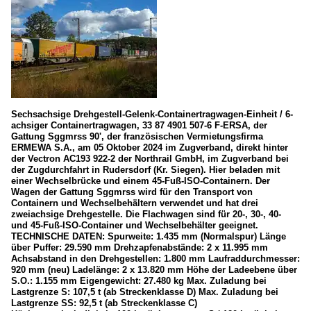
Sechsachsige Drehgestell-Gelenk-Containertragwagen-Einheit / 6-
achsiger Containertragwagen, 33 87 4901 507-6 F-ERSA, der
Gattung Sggmrss 90', der französischen Vermietungsfirma
ERMEWA S.A., am 05 Oktober 2024 im Zugverband, direkt hinter
der Vectron AC193 922-2 der Northrail GmbH, im Zugverband bei
der Zugdurchfahrt in Rudersdorf (Kr. Siegen). Hier beladen mit
einer Wechselbrücke und einem 45-Fuß-ISO-Containern. Der
Wagen der Gattung Sggmrss wird für den Transport von
Containern und Wechselbehältern verwendet und hat drei
zweiachsige Drehgestelle. Die Flachwagen sind für 20-, 30-, 40-
und 45-Fuß-ISO-Container und Wechselbehälter geeignet.
TECHNISCHE DATEN: Spurweite: 1.435 mm (Normalspur) Länge
über Puffer: 29.590 mm Drehzapfenabstände: 2 x 11.995 mm
Achsabstand in den Drehgestellen: 1.800 mm Laufraddurchmesser:
920 mm (neu) Ladelänge: 2 x 13.820 mm Höhe der Ladeebene über
S.O.: 1.155 mm Eigengewicht: 27.480 kg Max. Zuladung bei
Lastgrenze S: 107,5 t (ab Streckenklasse D) Max. Zuladung bei
Lastgrenze SS: 92,5 t (ab Streckenklasse C)