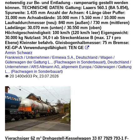
notwendig zur Be- und Entladung - rampenartig gestellt werden
Wagen
können. TECHNISCHE DATEN: Gattung: Laaers 560.1 (BA 5.854),
Spurweite: 1.435 mm Anzahl der Achsen: 4 Länge über Puffer:
Güterwagen der Gattung L... (Flachwagen in Sonderbauart
31.000 mm Achsabstände: 10.000 mm / 5.160 mm / 10.000 mm
Laufraddurchmesser (neu): 840 mm (außen) / 730 mm (mittleren)
Güterwagen der Gattung U... (Silo- und Staubgutwagen)
Ladelänge: 30.070 mm (unten) / 30.550 mm (oben)
Höchstgeschwindigkeit: 100 km/h (120 km/h leer) Eigengewicht:
Güterwagen der Gattung Z... (Kesselwagen)
30.000 kg Nutzlast: 34,0 t ab Streckenklasse B (max. 17 t pro
Ebene) Kleinster befahrb. Gleisbogenhalbmesser: 75 m Bremse:
KE-GP-A Verwendungsfähigkeit: TEN GE

Frankreich
Armin Schwarz
Frankreich / Unternehmen / Ermewa S.A.
,
Deutschland / Wagen /
Güterwagen der Gattung L... (Flachwagen in Sonderbauart)
,
Deutschland /
Wagen
Unternehmen / ARS Altmann AG
,
allgemein Europa / Güterwagen / Gattung
L... (Flachwagen in Sonderbauart)
Güterwagen der Gattung F... (Offene Güterwagen der Sond
20 1400x933 Px, 23.07.2026

Güterwagen der Gattung S... (für Coiltransporte)
Güterwagen der Gattung S... (für Kombi-/Containerverkehr
Güterwagen der Gattung T... (Güterwagen mit öffnungsf. 
Güterwagen der Gattung U... (Silo- und Staubgutwagen)
Güterwagen der Gattung Z... (Kesselwagen)
Güterwagen sonstige
Vierachsiger 62 m³ Drehgestell-Kesselwagen 33 87 7929 793-1 F-