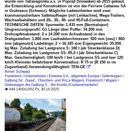
wurde von Tatravagónka a.s. in Poprad (Slowakei) ab 2015 gebaut,
die Entwicklung und Konstruktion ist von der Ferriere Cattaneo SA
in Giubiasco (Schweiz). Mögliche Ladeeinheiten sind zwei
kranmanipulierbare Sattelauflieger (mit Lenkachse), Mega-Trailern,
Wechselbehältern und 20-, 30-, 40- und 45-Fuß-Containern.
TECHNISCHE DATEN: Spurweite: 1.435 mm (Normalspur)
Umgrenzungsprofil: G1 Länge über Puffer: 34.200 mm
Drehzapfenabstand: 2 x 14.200 mm Achsabstand in den
Drehgestellen: 1.800 mm Laufraddurchmesser: 920 mm (neu) / 860
mm (abgenutzt) Ladelänge: 2 × 16.185 mm Eigengewicht: 35.000
kg Max. Zuladung bei Lastgrenze S: 100 t (ab Streckenklasse D)
Max. Zuladung bei Lastgrenze SS: 85,0 t (ab Streckenklasse C)
Max. Geschwindigkeit: 100 km/h / bei Lastgrenze SS und leer 120
km/h Kleinster befahrbarer Kurvenradius: R 75 m (R 150 m im
Zugverband) Verwendungsfähigkeit: TEN-GE

Armin Schwarz
Frankreich / Unternehmen / Ermewa S.A.
,
allgemein Europa / Güterwagen /
Gattung Sd.../Saad... (Taschen- und RoLa-Wagen)
,
Frankreich / Wagen /
Güterwagen der Gattung S... (für Kombi-/Containerverkehr)
448 1400x1002 Px, 30.10.2025
