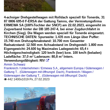
4-achsiger Drehgestellwagen mit Rolldach speziell für Tonerde, 31
87 0806 695-0 F-ERSA der Gattung Tamns, der Vermietungsfirma
ERMEWA SA (100%Tochter der SNCF) am 22.02.2023, eingereiht im
Zugverband hinter der DB 185 247-4, bei einer Zugdurchfahrt in
Kirchen (Sieg). Die Wagen werden speziell für Tonerde eingesetzt.
TECHNISCHE DATEN: Spurweite: 1.435 mm Länge über Puffer:
15.740 mm Drehzapfenabstand: 10.700 mm Gesamter
Radsatzstand: 12.500 mm Achsabstand im Drehgestell: 1.800 mm
Eigengewicht: 24.600 kg Maximales Ladegewicht: 65,4 t
Höchstgeschwindigkeit: 120 km/h (leer) bzw. 100 km/h (beladen)
Ladefläche: 37,0 m² Laderaum: 80,8 m³ Intern.
Verwendungsfähigkeit: RIV

Armin Schwarz
Frankreich / Unternehmen / Ermewa S.A.
,
allgemein Europa / Güterwagen /
Gattung T... (Güterwagen mit öffnungsf. Dach)
,
Frankreich / Wagen /
Güterwagen der Gattung T... (Güterwagen mit öffnungsf. Dach)
442 1400x1019 Px, 27.02.2023
