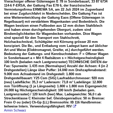
Vierachsiger offener Güterwagen E 78 in Sonderbauart, 33 87 6734
114-6 F-ERSA, der Gattung Fas E78 6, der französischen
Vermietungsfirma ERMEWA SA, am 22 Juli 2024 im Zugverband
bei einer Zugdurchfahrt in Niederschelden. Die Gattung Fas ist
eine Weiterentwicklung der Gattung Eaos (Offene Güterwagen in
Regelbauart) mit verstärktem Wagenkasten und Bodenblech. Die
Wagen besitzen einen Fußboden aus 12 mm dicken Stahlblech
und haben einen durchgehenden Obergurt, zudem sind
Bindemöglichkeiten für Wagendecken vorhanden. Dioe Wagen
sind speziell für den Transport von Stahlschrott,
Holzhackschnitzel, Schüttgüter mit Körnung grösser 20 mm
konzipiert. Die Be-, und Entladung vom Ladegut kann auf üblicher
Art und Weise (Elektromagnet, Greifer, et.) durchgeführt werden.
Bedeutung der Gattungs- und Kennbuchstaben: F = Offener Wagen
in Sonderbauart a = Mit 4 Radsätzen s = Höchstgeschwindigkeit
100 km/h (beladen nach Lastgrenzraster) TECHNISCHE DATEN der
Fas: Spurweite: 1.435 mm (Normalspur) Anzahl der Achsen: 4 (in 2
Drehgestellen) Länge über Puffer: 14.040 mm Drehzapfenabstand:
9.000 mm Achsabstand im Drehgestell: 1.800 mm
Drehgestellbauart: Y25 Csm (SIG) Laufraddurchmesser: 920 mm
(neu) Ladefläche: 35,3 m² Laderaum: 73,8 m³ Ladelänge: 12.800
mm Türöffnung (1 je Längsseite): 1.800 x 1.800 mm Eigengewicht:
24.000 kg Höchstgeschwindigkeit: 100 km/h (beladen gem.
Lastgrenzraster) / 120 km/h (leer) Max. Ladegewichte: 56,0 t ab
Streckenklasse C Kleinster bef. Gleisbogenradius: 50 m Bremse:
Frein O ou (oder) Ch-Gp (LL) Bremssohle: IB 116 Handbremse:
teilweise Intern. Verwendungsfähigkeit: RIV

Armin Schwarz