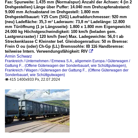
Fas: Spurweite: 1.435 mm (Normalspur) Anzahl der Achsen: 4 (in 2
Drehgestellen) Länge über Puffer: 14.040 mm Drehzapfenabstand:
9.000 mm Achsabstand im Drehgestell: 1.800 mm
Drehgestellbauart: Y25 Csm (SIG) Laufraddurchmesser: 920 mm
(neu) Ladefläche: 35,3 m² Laderaum: 73,8 m³ Ladelänge: 12.800
mm Türöffnung (1 je Längsseite): 1.800 x 1.800 mm Eigengewicht:
24.000 kg Höchstgeschwindigkeit: 100 km/h (beladen gem.
Lastgrenzraster) / 120 km/h (leer) Max. Ladegewichte: 56,0 t ab
Streckenklasse C Kleinster bef. Gleisbogenradius: 50 m Bremse:
Frein O ou (oder) Ch-Gp (LL) Bremssohle: IB 116 Handbremse:
teilweise Intern. Verwendungsfähigkeit: RIV

Armin Schwarz
Frankreich / Unternehmen / Ermewa S.A.
,
allgemein Europa / Güterwagen /
Gattung F... (Offene Güterwagen der Sonderbauart, wie Schüttgutwagen)
,
Frankreich / Wagen / Güterwagen der Gattung F... (Offene Güterwagen der
Sonderbauart, wie Schüttgutwagen)
415 1400x933 Px, 22.07.2024
