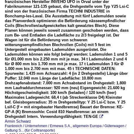
französischen Hersteller INVEHO UFO in Orval unter der
Fabriknummer 121-135 gebaut, die Drehgestelle vom Typ Y25 Lsi-C
sind von der französischen Firma TECHNI INDUSTRIE in
Bonchamp-les-Laval. Die Ausstattung mit fünf Lademulden sowie
das Planverdeck optimieren die Beförderung nässeempfindlicher
Coils (Blechrollen/aufgewickeltes kalt gewalztes Blech). Diese
Planen können jeweils soweit zusammen geschoben werden, dass
zum Be- und Entladen die Ladefläche zu 2/3 freigelegt ist. Der
Wagen ist für die Beförderung von schweren
witterungsempfindlichen Blechrollen (Coils) mit 5 fest im
Untergestell eingebauten Lademulden ausgerüstet. Die
Lademulden können wie folgt belegt werden: Lademulden 1 und 5
für Ø1.000 mm bis 2.250 mm mit je max. 34 t Lademulden 2 und 4
für Ø 800 mm bis 1.700 mm mit je max. 17 t Lademulden 3 für Ø
1.000 mm bis 2.700 mm mit max. 45 t TECHNISCHE DATEN:
Spurweite: 1.435 mm Achsanzahl: 4 (in 2 Drehgestelle) Länge über
Puffer: 12.040 mm Länge der Ladefläche: 10.800 mm
Drehzapfenabstand: 7.000 mm Achsabstand im Drehgestell: 1.800
mm Laufraddurchmesser: 920 mm (neu) Eigengewicht: 21.600 kg
Höchstgeschwindigkeit: 100 km/h (beladen) / 120 km/h (leer)
Maximales Ladegewicht: 68,4 t (ab Streckenklasse D4) Kleinster
bef. Gleisbogenradius: 35 m Drehgestelltyp: Y 25 Lsi-C bzw. Y 25
Lsif-C (f = mit eingebauter Handbremse) Bauart der Bremse: KE-
GP-A (K) Bremssohle: Cosid 810 Handbremse: an einem
Drehgestell Intern. Verwendungsfähigkeit: TEN-GE

Armin Schwarz
Frankreich / Unternehmen / Ermewa S.A.
,
allgemein Europa / Güterwagen /
Gattung S... (für Coiltransporte)