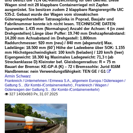
und besitzt die TEN GE-Kennzeichnung für den Betrieb. Diese
Wagen sind mit 28 klappbare Containerriegel mit Zapfen
ausgerüstet. Sie besitzen zudem 2 klappbare Rangierergriffe UIC
535-2. Gebaut wurde der Wagen vom slowakischen
Güterwagenhersteller Tatravagónka in Poprad, Baujahr und
Fabriknummer konnte ich nicht lesen. TECHNISCHE DATEN:
Spurweite: 1.435 mm (Normalspur) Anzahl der Achsen: 4 (in zwei
Drehgestellen) Länge über Puffer: 19.740 mm Drehzapfenabstand:
14.200 mm Achsabstand im Drehgestell: 1.800mm
Raddurchmesser: 920 mm (neu) / 840 mm (abgenutzt) Max.
Ladelänge: 18.500 mm (60´) Höhe der Ladeebene über SOK: 1.155
mm Höchstgeschwindigkeit: 100 km/h (beladen) / 120 km/h (leer)
Eigengewicht: 18.300 kg Maximales Ladegewicht: 71,3 t (ab
Streckenklasse D) Kleinster bef. Gleisbogenradius: R = 75 m
Bauart der Bremse: KE-GP-A (K) – 72 t Bremssohle: Jurid 816M
Handbremse: nein Verwendungsfähigkeit: TEN GE / G1

Armin Schwarz
Frankreich / Unternehmen / Ermewa S.A.
,
allgemein Europa / Güterwagen /
Gattung S... (für Kombi-/Containerverkehr)
,
Frankreich / Wagen /
Güterwagen der Gattung S... (für Kombi-/Containerverkehr)
327 1400x983 Px, 31.07.2025
