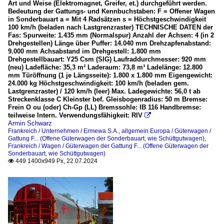
Art und Weise (Elektromagnet, Greifer, et.) durchgeführt werden.
Bedeutung der Gattungs- und Kennbuchstaben: F = Offener Wagen
in Sonderbauart a = Mit 4 Radsätzen s = Höchstgeschwindigkeit
100 km/h (beladen nach Lastgrenzraster) TECHNISCHE DATEN der
Fas: Spurweite: 1.435 mm (Normalspur) Anzahl der Achsen: 4 (in 2
Drehgestellen) Länge über Puffer: 14.040 mm Drehzapfenabstand:
9.000 mm Achsabstand im Drehgestell: 1.800 mm
Drehgestellbauart: Y25 Csm (SIG) Laufraddurchmesser: 920 mm
(neu) Ladefläche: 35,3 m² Laderaum: 73,8 m³ Ladelänge: 12.800
mm Türöffnung (1 je Längsseite): 1.800 x 1.800 mm Eigengewicht:
24.000 kg Höchstgeschwindigkeit: 100 km/h (beladen gem.
Lastgrenzraster) / 120 km/h (leer) Max. Ladegewichte: 56,0 t ab
Streckenklasse C Kleinster bef. Gleisbogenradius: 50 m Bremse:
Frein O ou (oder) Ch-Gp (LL) Bremssohle: IB 116 Handbremse:
teilweise Intern. Verwendungsfähigkeit: RIV

Armin Schwarz
Frankreich / Unternehmen / Ermewa S.A.
,
allgemein Europa / Güterwagen /
Gattung F... (Offene Güterwagen der Sonderbauart, wie Schüttgutwagen)
,
Frankreich / Wagen / Güterwagen der Gattung F... (Offene Güterwagen der
Sonderbauart, wie Schüttgutwagen)
449 1400x949 Px, 22.07.2024
