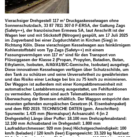
Vierachsiger Drehgestell 117 m³ Druckgaskesselwagen ohne
Sonnenschutzdach, 33 87 7811 307-0 F-ERSA, der Gattung Zags
(Safety++), der französischen Ermewa SA, laut Anschrift ist der
Wagen leer und mit Stickstoff (Nitrogen) gespült, am 17 Juli 2025
im Zugverband bei einer Zugdurchfahrt in Kirchen (Sieg) in
Richtung Köln. Diese vierachsigen Kesselwagen aus feinkörnigem
Kohlenstoffstahl vom Typ Zags (Safety++) mit einem
Fassungsvermögen von 117 m³ sind für den Transport von
Flüssiggasen der Klasse 2 (Propan, Propylen, Butadien, Butan,
Ethylamin, Isobuten, A/A0/A1/B/C-Gemische, Isobutan) ausgelegt.
Diese innovativen Kesselwagen verfügen über Schutzschilde, um
den Tank zu schützen und seine Unversehrtheit zu gewährleisten
und das Risiko einer Leckage bei bis zu 75 km/h zu minimieren.
Der Waggon ist außerdem mit einer Kompaktbremseinheit mit
automatischer Lastabbremsung ausgestattet, um Fehlfunktionen
zu vermeiden. Optional sind auch Telematiksensoren zur
Überwachung der Bremsen erhältlich. Der Waggon entspricht den
neuesten geltenden europäischen Gesetzen (4. Eisenbahnpaket)
und dem RID 2019. TECHNISCHE DATEN (gem. Anschriften):
Spurweite: 1.435 mm (Normalspur) Achsanzahl: 4 (in 2
Drehgestelle) Länge über Puffer: 18.100 mm Drehzapfenabstand:
12.100 mm Achsabstand im Drehgestell: 1.800 mm
Laufraddurchmesser: 920 mm (neu) Höchstgeschwindigkeit: 100
km/h (beladen) / 120 km/h (leer) Eigengewicht: 33.320 kg Nutzlast: