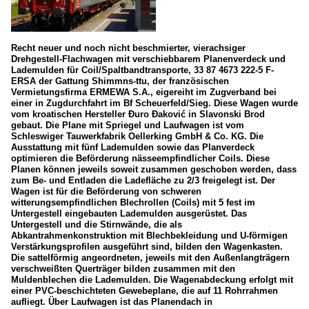
Recht neuer und noch nicht beschmierter, vierachsiger
Drehgestell-Flachwagen mit verschiebbarem Planenverdeck und
Lademulden für Coil/Spaltbandtransporte, 33 87 4673 222-5 F-
ERSA der Gattung Shimmns-ttu, der französischen
Vermietungsfirma ERMEWA S.A., eigereiht im Zugverband bei
einer in Zugdurchfahrt im Bf Scheuerfeld/Sieg. Diese Wagen wurde
vom kroatischen Hersteller Đuro Đaković in Slavonski Brod
gebaut. Die Plane mit Spriegel und Laufwagen ist vom
Schleswiger Tauwerkfabrik Oellerking GmbH & Co. KG. Die
Ausstattung mit fünf Lademulden sowie das Planverdeck
optimieren die Beförderung nässeempfindlicher Coils. Diese
Planen können jeweils soweit zusammen geschoben werden, dass
zum Be- und Entladen die Ladefläche zu 2/3 freigelegt ist. Der
Wagen ist für die Beförderung von schweren
witterungsempfindlichen Blechrollen (Coils) mit 5 fest im
Untergestell eingebauten Lademulden ausgerüstet. Das
Untergestell und die Stirnwände, die als
Abkantrahmenkonstruktion mit Blechbekleidung und U-förmigen
Verstärkungsprofilen ausgeführt sind, bilden den Wagenkasten.
Die sattelförmig angeordneten, jeweils mit den Außenlangträgern
verschweißten Querträger bilden zusammen mit den
Muldenblechen die Lademulden. Die Wagenabdeckung erfolgt mit
einer PVC-beschichteten Gewebeplane, die auf 11 Rohrrahmen
aufliegt. Über Laufwagen ist das Planendach in