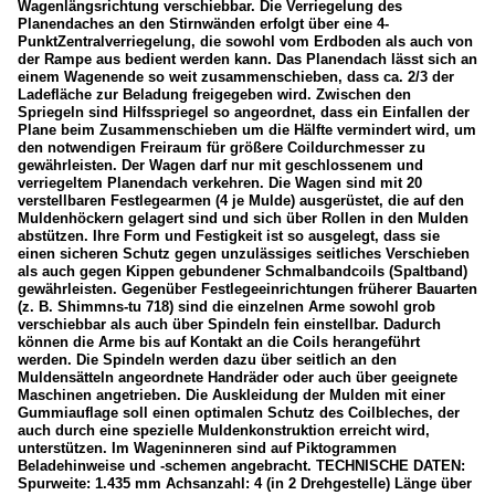
Wagenlängsrichtung verschiebbar. Die Verriegelung des
Planendaches an den Stirnwänden erfolgt über eine 4-
PunktZentralverriegelung, die sowohl vom Erdboden als auch von
der Rampe aus bedient werden kann. Das Planendach lässt sich an
einem Wagenende so weit zusammenschieben, dass ca. 2/3 der
Ladefläche zur Beladung freigegeben wird. Zwischen den
Spriegeln sind Hilfsspriegel so angeordnet, dass ein Einfallen der
Plane beim Zusammenschieben um die Hälfte vermindert wird, um
den notwendigen Freiraum für größere Coildurchmesser zu
gewährleisten. Der Wagen darf nur mit geschlossenem und
verriegeltem Planendach verkehren. Die Wagen sind mit 20
verstellbaren Festlegearmen (4 je Mulde) ausgerüstet, die auf den
Muldenhöckern gelagert sind und sich über Rollen in den Mulden
abstützen. Ihre Form und Festigkeit ist so ausgelegt, dass sie
einen sicheren Schutz gegen unzulässiges seitliches Verschieben
als auch gegen Kippen gebundener Schmalbandcoils (Spaltband)
gewährleisten. Gegenüber Festlegeeinrichtungen früherer Bauarten
(z. B. Shimmns-tu 718) sind die einzelnen Arme sowohl grob
verschiebbar als auch über Spindeln fein einstellbar. Dadurch
können die Arme bis auf Kontakt an die Coils herangeführt
werden. Die Spindeln werden dazu über seitlich an den
Muldensätteln angeordnete Handräder oder auch über geeignete
Maschinen angetrieben. Die Auskleidung der Mulden mit einer
Gummiauflage soll einen optimalen Schutz des Coilbleches, der
auch durch eine spezielle Muldenkonstruktion erreicht wird,
unterstützen. Im Wageninneren sind auf Piktogrammen
Beladehinweise und -schemen angebracht. TECHNISCHE DATEN:
Spurweite: 1.435 mm Achsanzahl: 4 (in 2 Drehgestelle) Länge über