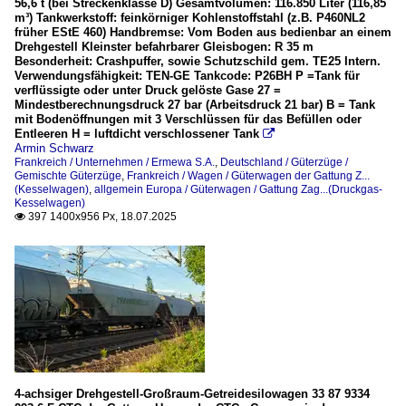
56,6 t (bei Streckenklasse D) Gesamtvolumen: 116.850 Liter (116,85
m³) Tankwerkstoff: feinkörniger Kohlenstoffstahl (z.B. P460NL2
früher EStE 460) Handbremse: Vom Boden aus bedienbar an einem
Drehgestell Kleinster befahrbarer Gleisbogen: R 35 m
Besonderheit: Crashpuffer, sowie Schutzschild gem. TE25 Intern.
Verwendungsfähigkeit: TEN-GE Tankcode: P26BH P =Tank für
verflüssigte oder unter Druck gelöste Gase 27 =
Mindestberechnungsdruck 27 bar (Arbeitsdruck 21 bar) B = Tank
mit Bodenöffnungen mit 3 Verschlüssen für das Befüllen oder
Entleeren H = luftdicht verschlossener Tank

Armin Schwarz
Frankreich / Unternehmen / Ermewa S.A.
,
Deutschland / Güterzüge /
Gemischte Güterzüge
,
Frankreich / Wagen / Güterwagen der Gattung Z...
(Kesselwagen)
,
allgemein Europa / Güterwagen / Gattung Zag...(Druckgas-
Kesselwagen)
397 1400x956 Px, 18.07.2025

4-achsiger Drehgestell-Großraum-Getreidesilowagen 33 87 9334