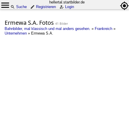
hellertal.startbilder.de
Suche
Registrieren
Login
Ermewa S.A. Fotos
41 Bilder
Bahnbilder, mal klassisch und mal anders gesehen.
»
Frankreich
»
Unternehmen
»
Ermewa S.A.