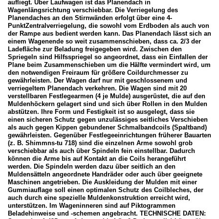
aufliegt. Über Laufwagen ist das Planendach in
Wagenlängsrichtung verschiebbar. Die Verriegelung des
Planendaches an den Stirnwänden erfolgt über eine 4-
PunktZentralverriegelung, die sowohl vom Erdboden als auch von
der Rampe aus bedient werden kann. Das Planendach lässt sich an
einem Wagenende so weit zusammenschieben, dass ca. 2/3 der
Ladefläche zur Beladung freigegeben wird. Zwischen den
Spriegeln sind Hilfsspriegel so angeordnet, dass ein Einfallen der
Plane beim Zusammenschieben um die Hälfte vermindert wird, um
den notwendigen Freiraum für größere Coildurchmesser zu
gewährleisten. Der Wagen darf nur mit geschlossenem und
verriegeltem Planendach verkehren. Die Wagen sind mit 20
verstellbaren Festlegearmen (4 je Mulde) ausgerüstet, die auf den
Muldenhöckern gelagert sind und sich über Rollen in den Mulden
abstützen. Ihre Form und Festigkeit ist so ausgelegt, dass sie
einen sicheren Schutz gegen unzulässiges seitliches Verschieben
als auch gegen Kippen gebundener Schmalbandcoils (Spaltband)
gewährleisten. Gegenüber Festlegeeinrichtungen früherer Bauarten
(z. B. Shimmns-tu 718) sind die einzelnen Arme sowohl grob
verschiebbar als auch über Spindeln fein einstellbar. Dadurch
können die Arme bis auf Kontakt an die Coils herangeführt
werden. Die Spindeln werden dazu über seitlich an den
Muldensätteln angeordnete Handräder oder auch über geeignete
Maschinen angetrieben. Die Auskleidung der Mulden mit einer
Gummiauflage soll einen optimalen Schutz des Coilbleches, der
auch durch eine spezielle Muldenkonstruktion erreicht wird,
unterstützen. Im Wageninneren sind auf Piktogrammen
Beladehinweise und -schemen angebracht. TECHNISCHE DATEN: