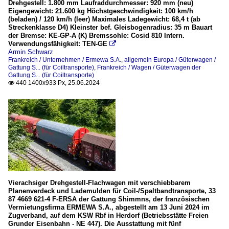
Drehgestell: 1.800 mm Laufraddurchmesser: 920 mm (neu)
Eigengewicht: 21.600 kg Höchstgeschwindigkeit: 100 km/h
(beladen) / 120 km/h (leer) Maximales Ladegewicht: 68,4 t (ab
Streckenklasse D4) Kleinster bef. Gleisbogenradius: 35 m Bauart
der Bremse: KE-GP-A (K) Bremssohle: Cosid 810 Intern.
Verwendungsfähigkeit: TEN-GE

Armin Schwarz
Frankreich / Unternehmen / Ermewa S.A.
,
allgemein Europa / Güterwagen /
Gattung S... (für Coiltransporte)
,
Frankreich / Wagen / Güterwagen der
Gattung S... (für Coiltransporte)
440 1400x933 Px, 25.06.2024

Vierachsiger Drehgestell-Flachwagen mit verschiebbarem
Planenverdeck und Lademulden für Coil-/Spaltbandtransporte, 33
87 4669 621-4 F-ERSA der Gattung Shimmns, der französischen
Vermietungsfirma ERMEWA S.A., abgestellt am 13 Juni 2024 im
Zugverband, auf dem KSW Rbf in Herdorf (Betriebsstätte Freien
Grunder Eisenbahn - NE 447). Die Ausstattung mit fünf