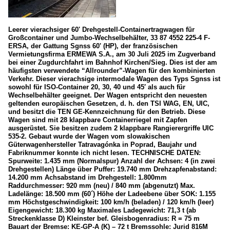
Leerer vierachsiger 60' Drehgestell-Containertragwagen für
Großcontainer und Jumbo-Wechselbehälter, 33 87 4552 225-4 F-
ERSA, der Gattung Sgnss 60' (HP), der französischen
Vermietungsfirma ERMEWA S.A., am 30 Juli 2025 im Zugverband
bei einer Zugdurchfahrt im Bahnhof Kirchen/Sieg. Dies ist der am
häufigsten verwendete “Allrounder”-Wagen für den kombinierten
Verkehr. Dieser vierachsige intermodale Wagen des Typs Sgnss ist
sowohl für ISO-Container 20, 30, 40 und 45′ als auch für
Wechselbehälter geeignet. Der Wagen entspricht den neuesten
geltenden europäischen Gesetzen, d. h. den TSI WAG, EN, UIC,
und besitzt die TEN GE-Kennzeichnung für den Betrieb. Diese
Wagen sind mit 28 klappbare Containerriegel mit Zapfen
ausgerüstet. Sie besitzen zudem 2 klappbare Rangierergriffe UIC
535-2. Gebaut wurde der Wagen vom slowakischen
Güterwagenhersteller Tatravagónka in Poprad, Baujahr und
Fabriknummer konnte ich nicht lesen. TECHNISCHE DATEN:
Spurweite: 1.435 mm (Normalspur) Anzahl der Achsen: 4 (in zwei
Drehgestellen) Länge über Puffer: 19.740 mm Drehzapfenabstand:
14.200 mm Achsabstand im Drehgestell: 1.800mm
Raddurchmesser: 920 mm (neu) / 840 mm (abgenutzt) Max.
Ladelänge: 18.500 mm (60´) Höhe der Ladeebene über SOK: 1.155
mm Höchstgeschwindigkeit: 100 km/h (beladen) / 120 km/h (leer)
Eigengewicht: 18.300 kg Maximales Ladegewicht: 71,3 t (ab
Streckenklasse D) Kleinster bef. Gleisbogenradius: R = 75 m
Bauart der Bremse: KE-GP-A (K) – 72 t Bremssohle: Jurid 816M