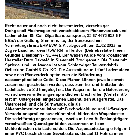
Recht neuer und noch nicht beschmierter, vierachsiger
Drehgestell-Flachwagen mit verschiebbarem Planenverdeck und
Lademulden für Coil-/Spaltbandtransporte, 33 87 4673 052-6 F-
ERSA der Gattung Shimmns-ttu, der französischen
Vermietungsfirma ERMEWA S.A., abgestellt am 21.02.2013 im
Zugverband, auf dem KSW Rbf in Herdorf (Betriebsstätte Freien
Grunder Eisenbahn - NE 447). Der Wagen wurde vom kroatischen
Hersteller Đuro Đaković in Slavonski Brod gebaut. Die Plane mit
Spriegel und Laufwagen ist vom Schleswiger Tauwerkfabrik
Oellerking GmbH & Co. KG. Die Ausstattung mit fünf Lademulden
sowie das Planverdeck optimieren die Beförderung
nässeempfindlicher Coils. Diese Planen können jeweils soweit
zusammen geschoben werden, dass zum Be- und Entladen die
Ladefläche zu 2/3 freigelegt ist. Der Wagen ist für die Beförderung
von schweren witterungsempfindlichen Blechrollen (Coils) mit 5
fest im Untergestell eingebauten Lademulden ausgerüstet. Das
Untergestell und die Stirnwände, die als
Abkantrahmenkonstruktion mit Blechbekleidung und U-förmigen
Verstärkungsprofilen ausgeführt sind, bilden den Wagenkasten.
Die sattelförmig angeordneten, jeweils mit den Außenlangträgern
verschweißten Querträger bilden zusammen mit den
Muldenblechen die Lademulden. Die Wagenabdeckung erfolgt mit
einer PVC-beschichteten Gewebeplane, die auf 11 Rohrrahmen