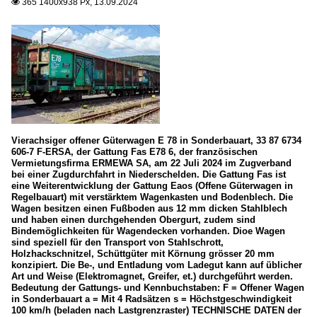
365 1400x938 Px, 13.09.2024

Vierachsiger offener Güterwagen E 78 in Sonderbauart, 33 87 6734
606-7 F-ERSA, der Gattung Fas E78 6, der französischen
Vermietungsfirma ERMEWA SA, am 22 Juli 2024 im Zugverband
bei einer Zugdurchfahrt in Niederschelden. Die Gattung Fas ist
eine Weiterentwicklung der Gattung Eaos (Offene Güterwagen in
Regelbauart) mit verstärktem Wagenkasten und Bodenblech. Die
Wagen besitzen einen Fußboden aus 12 mm dicken Stahlblech
und haben einen durchgehenden Obergurt, zudem sind
Bindemöglichkeiten für Wagendecken vorhanden. Dioe Wagen
sind speziell für den Transport von Stahlschrott,
Holzhackschnitzel, Schüttgüter mit Körnung grösser 20 mm
konzipiert. Die Be-, und Entladung vom Ladegut kann auf üblicher
Art und Weise (Elektromagnet, Greifer, et.) durchgeführt werden.
Bedeutung der Gattungs- und Kennbuchstaben: F = Offener Wagen
in Sonderbauart a = Mit 4 Radsätzen s = Höchstgeschwindigkeit
100 km/h (beladen nach Lastgrenzraster) TECHNISCHE DATEN der