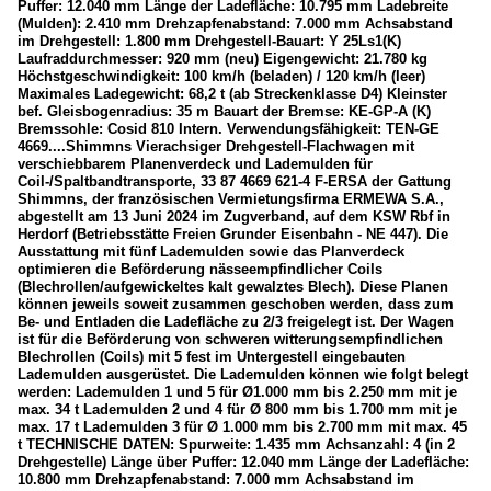
Puffer: 12.040 mm Länge der Ladefläche: 10.795 mm Ladebreite
(Mulden): 2.410 mm Drehzapfenabstand: 7.000 mm Achsabstand
im Drehgestell: 1.800 mm Drehgestell-Bauart: Y 25Ls1(K)
Laufraddurchmesser: 920 mm (neu) Eigengewicht: 21.780 kg
Höchstgeschwindigkeit: 100 km/h (beladen) / 120 km/h (leer)
Maximales Ladegewicht: 68,2 t (ab Streckenklasse D4) Kleinster
bef. Gleisbogenradius: 35 m Bauart der Bremse: KE-GP-A (K)
Bremssohle: Cosid 810 Intern. Verwendungsfähigkeit: TEN-GE
4669....Shimmns Vierachsiger Drehgestell-Flachwagen mit
verschiebbarem Planenverdeck und Lademulden für
Coil-/Spaltbandtransporte, 33 87 4669 621-4 F-ERSA der Gattung
Shimmns, der französischen Vermietungsfirma ERMEWA S.A.,
abgestellt am 13 Juni 2024 im Zugverband, auf dem KSW Rbf in
Herdorf (Betriebsstätte Freien Grunder Eisenbahn - NE 447). Die
Ausstattung mit fünf Lademulden sowie das Planverdeck
optimieren die Beförderung nässeempfindlicher Coils
(Blechrollen/aufgewickeltes kalt gewalztes Blech). Diese Planen
können jeweils soweit zusammen geschoben werden, dass zum
Be- und Entladen die Ladefläche zu 2/3 freigelegt ist. Der Wagen
ist für die Beförderung von schweren witterungsempfindlichen
Blechrollen (Coils) mit 5 fest im Untergestell eingebauten
Lademulden ausgerüstet. Die Lademulden können wie folgt belegt
werden: Lademulden 1 und 5 für Ø1.000 mm bis 2.250 mm mit je
max. 34 t Lademulden 2 und 4 für Ø 800 mm bis 1.700 mm mit je
max. 17 t Lademulden 3 für Ø 1.000 mm bis 2.700 mm mit max. 45
t TECHNISCHE DATEN: Spurweite: 1.435 mm Achsanzahl: 4 (in 2
Drehgestelle) Länge über Puffer: 12.040 mm Länge der Ladefläche:
10.800 mm Drehzapfenabstand: 7.000 mm Achsabstand im