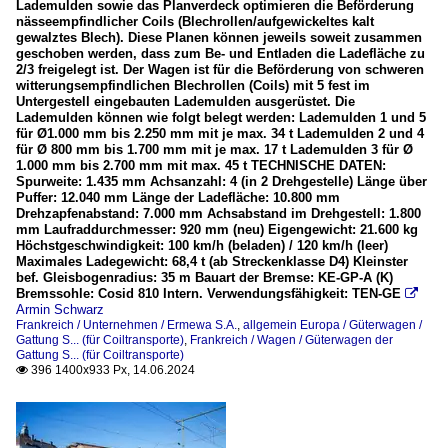
Lademulden sowie das Planverdeck optimieren die Beförderung
nässeempfindlicher Coils (Blechrollen/aufgewickeltes kalt
gewalztes Blech). Diese Planen können jeweils soweit zusammen
geschoben werden, dass zum Be- und Entladen die Ladefläche zu
2/3 freigelegt ist. Der Wagen ist für die Beförderung von schweren
witterungsempfindlichen Blechrollen (Coils) mit 5 fest im
Untergestell eingebauten Lademulden ausgerüstet. Die
Lademulden können wie folgt belegt werden: Lademulden 1 und 5
für Ø1.000 mm bis 2.250 mm mit je max. 34 t Lademulden 2 und 4
für Ø 800 mm bis 1.700 mm mit je max. 17 t Lademulden 3 für Ø
1.000 mm bis 2.700 mm mit max. 45 t TECHNISCHE DATEN:
Spurweite: 1.435 mm Achsanzahl: 4 (in 2 Drehgestelle) Länge über
Puffer: 12.040 mm Länge der Ladefläche: 10.800 mm
Drehzapfenabstand: 7.000 mm Achsabstand im Drehgestell: 1.800
mm Laufraddurchmesser: 920 mm (neu) Eigengewicht: 21.600 kg
Höchstgeschwindigkeit: 100 km/h (beladen) / 120 km/h (leer)
Maximales Ladegewicht: 68,4 t (ab Streckenklasse D4) Kleinster
bef. Gleisbogenradius: 35 m Bauart der Bremse: KE-GP-A (K)
Bremssohle: Cosid 810 Intern. Verwendungsfähigkeit: TEN-GE

Armin Schwarz
Frankreich / Unternehmen / Ermewa S.A.
,
allgemein Europa / Güterwagen /
Gattung S... (für Coiltransporte)
,
Frankreich / Wagen / Güterwagen der
Gattung S... (für Coiltransporte)
396 1400x933 Px, 14.06.2024
