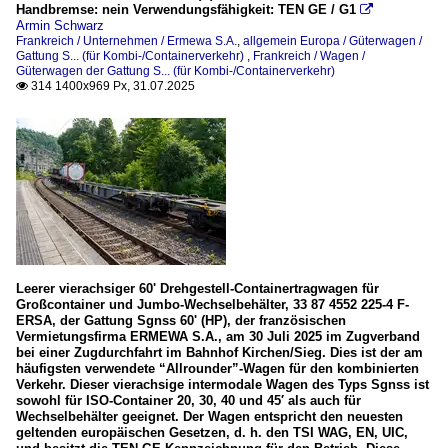
Handbremse: nein Verwendungsfähigkeit: TEN GE / G1

Armin Schwarz
Frankreich / Unternehmen / Ermewa S.A.
,
allgemein Europa / Güterwagen /
Gattung S... (für Kombi-/Containerverkehr)
,
Frankreich / Wagen /
Güterwagen der Gattung S... (für Kombi-/Containerverkehr)
314 1400x969 Px, 31.07.2025

Leerer vierachsiger 60' Drehgestell-Containertragwagen für
Großcontainer und Jumbo-Wechselbehälter, 33 87 4552 225-4 F-
ERSA, der Gattung Sgnss 60' (HP), der französischen
Vermietungsfirma ERMEWA S.A., am 30 Juli 2025 im Zugverband
bei einer Zugdurchfahrt im Bahnhof Kirchen/Sieg. Dies ist der am
häufigsten verwendete “Allrounder”-Wagen für den kombinierten
Verkehr. Dieser vierachsige intermodale Wagen des Typs Sgnss ist
sowohl für ISO-Container 20, 30, 40 und 45′ als auch für
Wechselbehälter geeignet. Der Wagen entspricht den neuesten
geltenden europäischen Gesetzen, d. h. den TSI WAG, EN, UIC,