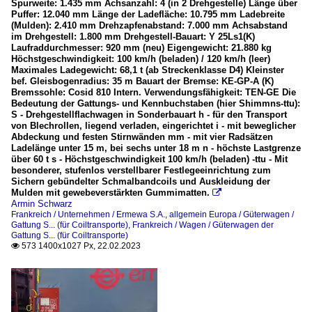
Spurweite: 1.435 mm Achsanzahl: 4 (in 2 Drehgestelle) Länge über
Puffer: 12.040 mm Länge der Ladefläche: 10.795 mm Ladebreite
(Mulden): 2.410 mm Drehzapfenabstand: 7.000 mm Achsabstand
im Drehgestell: 1.800 mm Drehgestell-Bauart: Y 25Ls1(K)
Laufraddurchmesser: 920 mm (neu) Eigengewicht: 21.880 kg
Höchstgeschwindigkeit: 100 km/h (beladen) / 120 km/h (leer)
Maximales Ladegewicht: 68,1 t (ab Streckenklasse D4) Kleinster
bef. Gleisbogenradius: 35 m Bauart der Bremse: KE-GP-A (K)
Bremssohle: Cosid 810 Intern. Verwendungsfähigkeit: TEN-GE Die
Bedeutung der Gattungs- und Kennbuchstaben (hier Shimmns-ttu):
S - Drehgestellflachwagen in Sonderbauart h - für den Transport
von Blechrollen, liegend verladen, eingerichtet i - mit beweglicher
Abdeckung und festen Stirnwänden mm - mit vier Radsätzen
Ladelänge unter 15 m, bei sechs unter 18 m n - höchste Lastgrenze
über 60 t s - Höchstgeschwindigkeit 100 km/h (beladen) -ttu - Mit
besonderer, stufenlos verstellbarer Festlegeeinrichtung zum
Sichern gebündelter Schmalbandcoils und Auskleidung der
Mulden mit gewebeverstärkten Gummimatten.

Armin Schwarz
Frankreich / Unternehmen / Ermewa S.A.
,
allgemein Europa / Güterwagen /
Gattung S... (für Coiltransporte)
,
Frankreich / Wagen / Güterwagen der
Gattung S... (für Coiltransporte)
573 1400x1027 Px, 22.02.2023
