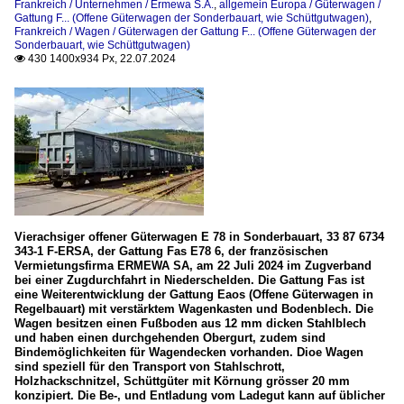
Frankreich / Unternehmen / Ermewa S.A.
,
allgemein Europa / Güterwagen /
Gattung F... (Offene Güterwagen der Sonderbauart, wie Schüttgutwagen)
,
Frankreich / Wagen / Güterwagen der Gattung F... (Offene Güterwagen der
Sonderbauart, wie Schüttgutwagen)
430 1400x934 Px, 22.07.2024

Vierachsiger offener Güterwagen E 78 in Sonderbauart, 33 87 6734
343-1 F-ERSA, der Gattung Fas E78 6, der französischen
Vermietungsfirma ERMEWA SA, am 22 Juli 2024 im Zugverband
bei einer Zugdurchfahrt in Niederschelden. Die Gattung Fas ist
eine Weiterentwicklung der Gattung Eaos (Offene Güterwagen in
Regelbauart) mit verstärktem Wagenkasten und Bodenblech. Die
Wagen besitzen einen Fußboden aus 12 mm dicken Stahlblech
und haben einen durchgehenden Obergurt, zudem sind
Bindemöglichkeiten für Wagendecken vorhanden. Dioe Wagen
sind speziell für den Transport von Stahlschrott,
Holzhackschnitzel, Schüttgüter mit Körnung grösser 20 mm
konzipiert. Die Be-, und Entladung vom Ladegut kann auf üblicher