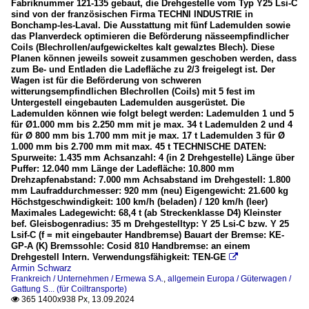
Fabriknummer 121-135 gebaut, die Drehgestelle vom Typ Y25 Lsi-C
sind von der französischen Firma TECHNI INDUSTRIE in
Bonchamp-les-Laval. Die Ausstattung mit fünf Lademulden sowie
das Planverdeck optimieren die Beförderung nässeempfindlicher
Coils (Blechrollen/aufgewickeltes kalt gewalztes Blech). Diese
Planen können jeweils soweit zusammen geschoben werden, dass
zum Be- und Entladen die Ladefläche zu 2/3 freigelegt ist. Der
Wagen ist für die Beförderung von schweren
witterungsempfindlichen Blechrollen (Coils) mit 5 fest im
Untergestell eingebauten Lademulden ausgerüstet. Die
Lademulden können wie folgt belegt werden: Lademulden 1 und 5
für Ø1.000 mm bis 2.250 mm mit je max. 34 t Lademulden 2 und 4
für Ø 800 mm bis 1.700 mm mit je max. 17 t Lademulden 3 für Ø
1.000 mm bis 2.700 mm mit max. 45 t TECHNISCHE DATEN:
Spurweite: 1.435 mm Achsanzahl: 4 (in 2 Drehgestelle) Länge über
Puffer: 12.040 mm Länge der Ladefläche: 10.800 mm
Drehzapfenabstand: 7.000 mm Achsabstand im Drehgestell: 1.800
mm Laufraddurchmesser: 920 mm (neu) Eigengewicht: 21.600 kg
Höchstgeschwindigkeit: 100 km/h (beladen) / 120 km/h (leer)
Maximales Ladegewicht: 68,4 t (ab Streckenklasse D4) Kleinster
bef. Gleisbogenradius: 35 m Drehgestelltyp: Y 25 Lsi-C bzw. Y 25
Lsif-C (f = mit eingebauter Handbremse) Bauart der Bremse: KE-
GP-A (K) Bremssohle: Cosid 810 Handbremse: an einem
Drehgestell Intern. Verwendungsfähigkeit: TEN-GE

Armin Schwarz
Frankreich / Unternehmen / Ermewa S.A.
,
allgemein Europa / Güterwagen /
Gattung S... (für Coiltransporte)
365 1400x938 Px, 13.09.2024
