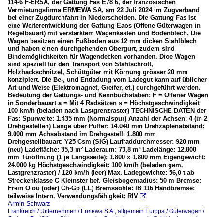
114-6 F-ERSA, der Gattung Fas E78 6, der französischen
Vermietungsfirma ERMEWA SA, am 22 Juli 2024 im Zugverband
bei einer Zugdurchfahrt in Niederschelden. Die Gattung Fas ist
eine Weiterentwicklung der Gattung Eaos (Offene Güterwagen in
Regelbauart) mit verstärktem Wagenkasten und Bodenblech. Die
Wagen besitzen einen Fußboden aus 12 mm dicken Stahlblech
und haben einen durchgehenden Obergurt, zudem sind
Bindemöglichkeiten für Wagendecken vorhanden. Dioe Wagen
sind speziell für den Transport von Stahlschrott,
Holzhackschnitzel, Schüttgüter mit Körnung grösser 20 mm
konzipiert. Die Be-, und Entladung vom Ladegut kann auf üblicher
Art und Weise (Elektromagnet, Greifer, et.) durchgeführt werden.
Bedeutung der Gattungs- und Kennbuchstaben: F = Offener Wagen
in Sonderbauart a = Mit 4 Radsätzen s = Höchstgeschwindigkeit
100 km/h (beladen nach Lastgrenzraster) TECHNISCHE DATEN der
Fas: Spurweite: 1.435 mm (Normalspur) Anzahl der Achsen: 4 (in 2
Drehgestellen) Länge über Puffer: 14.040 mm Drehzapfenabstand:
9.000 mm Achsabstand im Drehgestell: 1.800 mm
Drehgestellbauart: Y25 Csm (SIG) Laufraddurchmesser: 920 mm
(neu) Ladefläche: 35,3 m² Laderaum: 73,8 m³ Ladelänge: 12.800
mm Türöffnung (1 je Längsseite): 1.800 x 1.800 mm Eigengewicht:
24.000 kg Höchstgeschwindigkeit: 100 km/h (beladen gem.
Lastgrenzraster) / 120 km/h (leer) Max. Ladegewichte: 56,0 t ab
Streckenklasse C Kleinster bef. Gleisbogenradius: 50 m Bremse:
Frein O ou (oder) Ch-Gp (LL) Bremssohle: IB 116 Handbremse:
teilweise Intern. Verwendungsfähigkeit: RIV

Armin Schwarz
Frankreich / Unternehmen / Ermewa S.A.
,
allgemein Europa / Güterwagen /