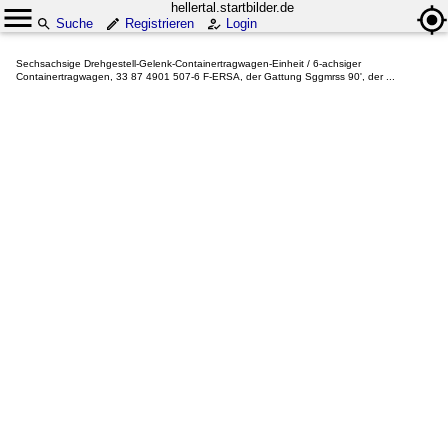
hellertal.startbilder.de
Suche
Registrieren
Login
Sechsachsige Drehgestell-Gelenk-Containertragwagen-Einheit / 6-achsiger
Containertragwagen, 33 87 4901 507-6 F-ERSA, der Gattung Sggmrss 90', der ...