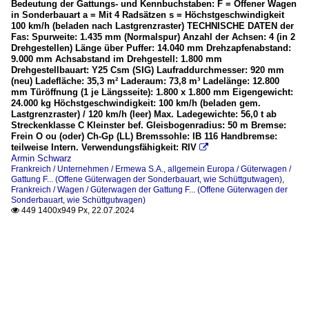
Bedeutung der Gattungs- und Kennbuchstaben: F = Offener Wagen
in Sonderbauart a = Mit 4 Radsätzen s = Höchstgeschwindigkeit
100 km/h (beladen nach Lastgrenzraster) TECHNISCHE DATEN der
Fas: Spurweite: 1.435 mm (Normalspur) Anzahl der Achsen: 4 (in 2
Drehgestellen) Länge über Puffer: 14.040 mm Drehzapfenabstand:
9.000 mm Achsabstand im Drehgestell: 1.800 mm
Drehgestellbauart: Y25 Csm (SIG) Laufraddurchmesser: 920 mm
(neu) Ladefläche: 35,3 m² Laderaum: 73,8 m³ Ladelänge: 12.800
mm Türöffnung (1 je Längsseite): 1.800 x 1.800 mm Eigengewicht:
24.000 kg Höchstgeschwindigkeit: 100 km/h (beladen gem.
Lastgrenzraster) / 120 km/h (leer) Max. Ladegewichte: 56,0 t ab
Streckenklasse C Kleinster bef. Gleisbogenradius: 50 m Bremse:
Frein O ou (oder) Ch-Gp (LL) Bremssohle: IB 116 Handbremse:
teilweise Intern. Verwendungsfähigkeit: RIV

Armin Schwarz
Frankreich / Unternehmen / Ermewa S.A.
,
allgemein Europa / Güterwagen /
Gattung F... (Offene Güterwagen der Sonderbauart, wie Schüttgutwagen)
,
Frankreich / Wagen / Güterwagen der Gattung F... (Offene Güterwagen der
Sonderbauart, wie Schüttgutwagen)
449 1400x949 Px, 22.07.2024
