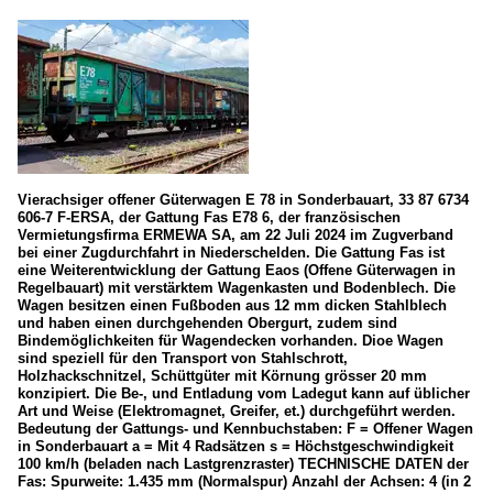
Vierachsiger offener Güterwagen E 78 in Sonderbauart, 33 87 6734
606-7 F-ERSA, der Gattung Fas E78 6, der französischen
Vermietungsfirma ERMEWA SA, am 22 Juli 2024 im Zugverband
bei einer Zugdurchfahrt in Niederschelden. Die Gattung Fas ist
eine Weiterentwicklung der Gattung Eaos (Offene Güterwagen in
Regelbauart) mit verstärktem Wagenkasten und Bodenblech. Die
Wagen besitzen einen Fußboden aus 12 mm dicken Stahlblech
und haben einen durchgehenden Obergurt, zudem sind
Bindemöglichkeiten für Wagendecken vorhanden. Dioe Wagen
sind speziell für den Transport von Stahlschrott,
Holzhackschnitzel, Schüttgüter mit Körnung grösser 20 mm
konzipiert. Die Be-, und Entladung vom Ladegut kann auf üblicher
Art und Weise (Elektromagnet, Greifer, et.) durchgeführt werden.
Bedeutung der Gattungs- und Kennbuchstaben: F = Offener Wagen
in Sonderbauart a = Mit 4 Radsätzen s = Höchstgeschwindigkeit
100 km/h (beladen nach Lastgrenzraster) TECHNISCHE DATEN der
Fas: Spurweite: 1.435 mm (Normalspur) Anzahl der Achsen: 4 (in 2