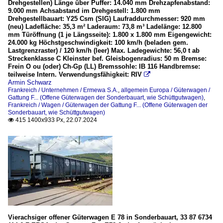
Drehgestellen) Länge über Puffer: 14.040 mm Drehzapfenabstand:
9.000 mm Achsabstand im Drehgestell: 1.800 mm
Drehgestellbauart: Y25 Csm (SIG) Laufraddurchmesser: 920 mm
(neu) Ladefläche: 35,3 m² Laderaum: 73,8 m³ Ladelänge: 12.800
mm Türöffnung (1 je Längsseite): 1.800 x 1.800 mm Eigengewicht:
24.000 kg Höchstgeschwindigkeit: 100 km/h (beladen gem.
Lastgrenzraster) / 120 km/h (leer) Max. Ladegewichte: 56,0 t ab
Streckenklasse C Kleinster bef. Gleisbogenradius: 50 m Bremse:
Frein O ou (oder) Ch-Gp (LL) Bremssohle: IB 116 Handbremse:
teilweise Intern. Verwendungsfähigkeit: RIV

Armin Schwarz
Frankreich / Unternehmen / Ermewa S.A.
,
allgemein Europa / Güterwagen /
Gattung F... (Offene Güterwagen der Sonderbauart, wie Schüttgutwagen)
,
Frankreich / Wagen / Güterwagen der Gattung F... (Offene Güterwagen der
Sonderbauart, wie Schüttgutwagen)
415 1400x933 Px, 22.07.2024

Vierachsiger offener Güterwagen E 78 in Sonderbauart, 33 87 6734