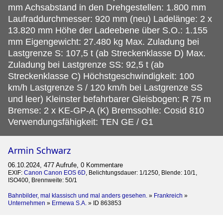
mm Achsabstand in den Drehgestellen: 1.800 mm
Laufraddurchmesser: 920 mm (neu) Ladelänge: 2 x
13.820 mm Höhe der Ladeebene über S.O.: 1.155
mm Eigengewicht: 27.480 kg Max. Zuladung bei
Lastgrenze S: 107,5 t (ab Streckenklasse D) Max.
Zuladung bei Lastgrenze SS: 92,5 t (ab
Streckenklasse C) Höchstgeschwindigkeit: 100
km/h Lastgrenze S / 120 km/h bei Lastgrenze SS
und leer) Kleinster befahrbarer Gleisbogen: R 75 m
Bremse: 2 x KE-GP-A (K) Bremssohle: Cosid 810
Verwendungsfähigkeit: TEN GE / G1
Armin Schwarz
06.10.2024, 477 Aufrufe, 0 Kommentare
EXIF:
Canon Canon EOS 6D
, Belichtungsdauer: 1/1250, Blende: 10/1,
ISO400, Brennweite: 50/1
Bahnbilder, mal klassisch und mal anders gesehen.
»
Frankreich
»
Unternehmen
»
Ermewa S.A.
»
ID 863853