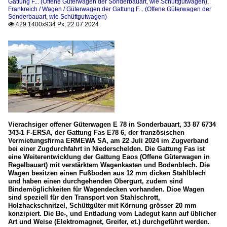
Gattung F... (Offene Güterwagen der Sonderbauart, wie Schüttgutwagen)
,
Frankreich / Wagen / Güterwagen der Gattung F... (Offene Güterwagen der
Sonderbauart, wie Schüttgutwagen)
429 1400x934 Px, 22.07.2024

Vierachsiger offener Güterwagen E 78 in Sonderbauart, 33 87 6734
343-1 F-ERSA, der Gattung Fas E78 6, der französischen
Vermietungsfirma ERMEWA SA, am 22 Juli 2024 im Zugverband
bei einer Zugdurchfahrt in Niederschelden. Die Gattung Fas ist
eine Weiterentwicklung der Gattung Eaos (Offene Güterwagen in
Regelbauart) mit verstärktem Wagenkasten und Bodenblech. Die
Wagen besitzen einen Fußboden aus 12 mm dicken Stahlblech
und haben einen durchgehenden Obergurt, zudem sind
Bindemöglichkeiten für Wagendecken vorhanden. Dioe Wagen
sind speziell für den Transport von Stahlschrott,
Holzhackschnitzel, Schüttgüter mit Körnung grösser 20 mm
konzipiert. Die Be-, und Entladung vom Ladegut kann auf üblicher
Art und Weise (Elektromagnet, Greifer, et.) durchgeführt werden.