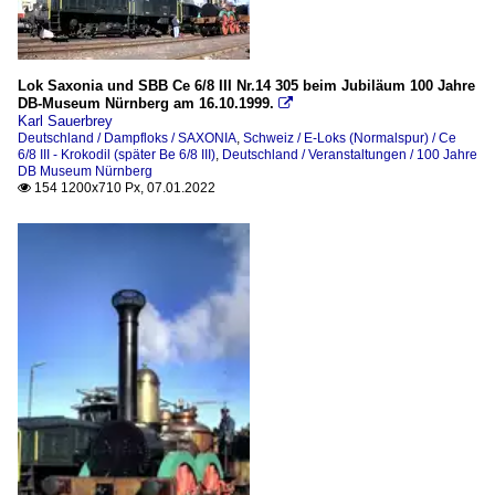
Lok Saxonia und SBB Ce 6/8 III Nr.14 305 beim Jubiläum 100 Jahre
DB-Museum Nürnberg am 16.10.1999.

Karl Sauerbrey
Deutschland / Dampfloks / SAXONIA
,
Schweiz / E-Loks (Normalspur) / Ce
6/8 III - Krokodil (später Be 6/8 III)
,
Deutschland / Veranstaltungen / 100 Jahre
DB Museum Nürnberg
154 1200x710 Px, 07.01.2022
