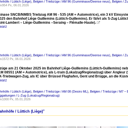
hnhöfe / Lüttich (Liège)
,
Belgien / Triebzüge / AM 96 (Gumminase/Deense neus)
,
Belgien / Z
x954 Px, 06.01.2026
nase SNCB/NMBS Triebzug AM 96 - 535 (AM = Automotrice), ein 3 kV Einsyste
25 den Bahnhof Liège Guillemins (Lüttich-Guillemins). Er fährt als S-Zug Lüttich 
int-Lambert – Liège-Guillemins –Seraing – Flémalle-Haute).

warz
hnhöfe / Lüttich (Liège)
,
Belgien / Triebzüge / AM 96 (Gumminase/Deense neus)
,
Belgien / Z
x1572 Px, 06.01.2026
bzüge am 21 Oktober 2025 im Bahnhof Liège-Guillemins (Lüttich-Guillemins) 
M 08551 (AM = Automotrice), als L-train (Lokalzug/Regionalzug) über Angleur (S
Triebwagen-Zug, als IC über Brüssel Flughafen, Gent und Brügge, an die Küs
warz
hnhöfe / Lüttich (Liège)
,
Belgien / Triebzüge / AM 08 (Desiro ML)
,
Belgien / Triebzüge / M7
uggattungen / L-Zug (Lokalzug/Regionalzug)
x1000 Px, 05.01.2026
ahnhöfe / Lüttich (Liège)"