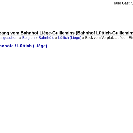
Hallo Gast, 
ngang vom Bahnhof Liège-Guillemins (Bahnhof Lüttich-Guillemin
rs gesehen.
»
Belgien
»
Bahnhöfe
»
Lüttich (Liège)
»
Blick vom Vorplatz auf den 
hnhöfe / Lüttich (Liège)