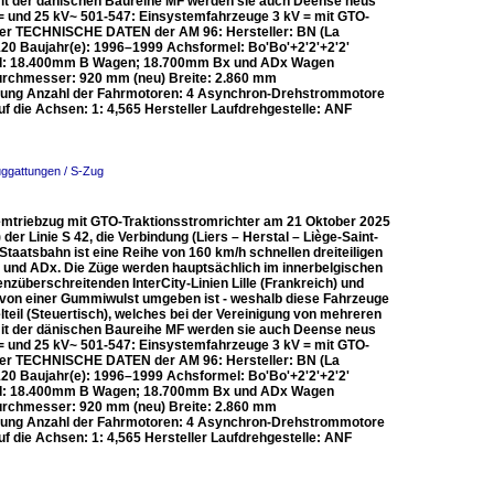
 mit der dänischen Baureihe MF werden sie auch Deense neus
 und 25 kV~ 501-547: Einsystemfahrzeuge 3 kV = mit GTO-
hter TECHNISCHE DATEN der AM 96: Hersteller: BN (La
: 120 Baujahr(e): 1996–1999 Achsformel: Bo'Bo'+2'2'+2'2'
and: 18.400mm B Wagen; 18.700mm Bx und ADx Wagen
urchmesser: 920 mm (neu) Breite: 2.860 mm
itung Anzahl der Fahrmotoren: 4 Asynchron-Drehstrommotore
die Achsen: 1: 4,565 Hersteller Laufdrehgestelle: ANF
uggattungen / S-Zug
mtriebzug mit GTO-Traktionsstromrichter am 21 Oktober 2025
 der Linie S 42, die Verbindung (Liers – Herstal – Liège-Saint-
taatsbahn ist eine Reihe von 160 km/h schnellen dreiteiligen
B und ADx. Die Züge werden hauptsächlich im innerbelgischen
nzüberschreitenden InterCity-Linien Lille (Frankreich) und
r von einer Gummiwulst umgeben ist - weshalb diese Fahrzeuge
teil (Steuertisch), welches bei der Vereinigung von mehreren
 mit der dänischen Baureihe MF werden sie auch Deense neus
 und 25 kV~ 501-547: Einsystemfahrzeuge 3 kV = mit GTO-
hter TECHNISCHE DATEN der AM 96: Hersteller: BN (La
: 120 Baujahr(e): 1996–1999 Achsformel: Bo'Bo'+2'2'+2'2'
and: 18.400mm B Wagen; 18.700mm Bx und ADx Wagen
urchmesser: 920 mm (neu) Breite: 2.860 mm
itung Anzahl der Fahrmotoren: 4 Asynchron-Drehstrommotore
die Achsen: 1: 4,565 Hersteller Laufdrehgestelle: ANF