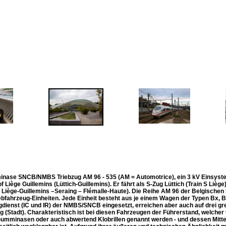
nase SNCB/NMBS Triebzug AM 96 - 535 (AM = Automotrice), ein 3 kV Einsyste
 Liège Guillemins (Lüttich-Guillemins). Er fährt als S-Zug Lüttich (Train S Liège)
 Liège-Guillemins –Seraing – Flémalle-Haute). Die Reihe AM 96 der Belgischen S
iebfahrzeug-Einheiten. Jede Einheit besteht aus je einem Wagen der Typen Bx, 
dienst (IC und IR) der NMBS/SNCB eingesetzt, erreichen aber auch auf drei gre
 (Stadt). Charakteristisch ist bei diesen Fahrzeugen der Führerstand, welche
 Gumminasen oder auch abwertend Klobrillen genannt werden - und dessen Mittel