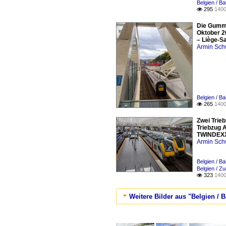
Belgien / Ba
295
1400

Die Gummi
Oktober 20
– Liège-Sa
Armin Sch
Belgien / Ba
265
1400

Zwei Trie
Triebzug A
TWINDEXX-
Armin Sch
Belgien / Ba
Belgien / Z
323
1400

Weitere Bilder aus "Belgien / B