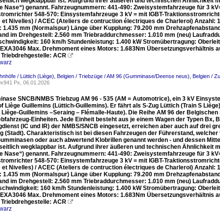
 seitlich wegklappbar ist. Aufgrund ihrer äußeren und technischen Ähnlichkeit
e Nase“) genannt. Fahrzeugnummern: 441-490: Zweisystemfahrzeuge für 3 kV=
stromrichter 548-570: Einsystemfahrzeuge 3 kV = mit IGBT-Traktionsstromric
et Nivelles) / ACEC (Ateliers de contruction électriques de Charleroi) Anzahl
: 1.435 mm (Normalspur) Länge über Kupplung: 79.200 mm Drehzapfenabst
nd im Drehgestell: 2.560 mm Triebraddurchmesser: 1.010 mm (neu) Laufradd
chwindigkeit: 160 km/h Stundenleistung: 1.400 kW Stromübertragung: Oberle
EXA3046 Max. Drehmoment eines Motors: 1.683Nm Übersetzungsverhältnis auf 
r Triebdrehgestelle: ACR

warz
hnhöfe / Lüttich (Liège)
,
Belgien / Triebzüge / AM 96 (Gumminase/Deense neus)
,
Belgien / Z
x941 Px, 06.01.2026
nase SNCB/NMBS Triebzug AM 96 - 535 (AM = Automotrice), ein 3 kV Einsyste
 Liège Guillemins (Lüttich-Guillemins). Er fährt als S-Zug Lüttich (Train S Liège)
 Liège-Guillemins –Seraing – Flémalle-Haute). Die Reihe AM 96 der Belgischen S
iebfahrzeug-Einheiten. Jede Einheit besteht aus je einem Wagen der Typen Bx, 
dienst (IC und IR) der NMBS/SNCB eingesetzt, erreichen aber auch auf drei gre
 (Stadt). Charakteristisch ist bei diesen Fahrzeugen der Führerstand, welche
 Gumminasen oder auch abwertend Klobrillen genannt werden - und dessen Mittel
 seitlich wegklappbar ist. Aufgrund ihrer äußeren und technischen Ähnlichkeit
e Nase“) genannt. Fahrzeugnummern: 441-490: Zweisystemfahrzeuge für 3 kV=
stromrichter 548-570: Einsystemfahrzeuge 3 kV = mit IGBT-Traktionsstromric
et Nivelles) / ACEC (Ateliers de contruction électriques de Charleroi) Anzahl
: 1.435 mm (Normalspur) Länge über Kupplung: 79.200 mm Drehzapfenabst
nd im Drehgestell: 2.560 mm Triebraddurchmesser: 1.010 mm (neu) Laufradd
chwindigkeit: 160 km/h Stundenleistung: 1.400 kW Stromübertragung: Oberle
EXA3046 Max. Drehmoment eines Motors: 1.683Nm Übersetzungsverhältnis auf 
r Triebdrehgestelle: ACR

warz