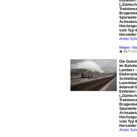
Einheiten
(„Dänisch
Traktions
Brugeoise 
Spurweite
Achsabsta
Höchstges
vom Typ 4
Herstelle
Armin Sch
Belgien / Ba
317
1400

Die Gummi
im Bahnhof
Lambert –
Elektrotr
Schnellzug
Luxemburg
liebevoll
Einheiten
(„Dänisch
Traktions
Brugeoise 
Spurweite
Achsabsta
Höchstges
vom Typ 4
Herstelle
Armin Sch