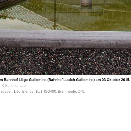
om Bahnhof Liège-Guillemins (Bahnhof Lüttich-Guillemins) am 03 Oktober 2015.
fe, 0 Kommentare
gsdauer: 1/80, Blende: 10/1, ISO400, Brennweite: 24/1