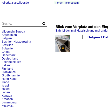
hellertal.startbilder.de
Forum
Impressum
Blick vom Vorplatz auf den Ei
Bahnbilder, mal klassisch und mal ande
allgemein Europa
Argentinien
Belgien / Ba
Belgien
Bosnien-Herzegowina
Brasilien
Bulgarien
China
Dänemark
Deutschland
Elfenbeinküste
Estland
Finnland
Frankreich
Großbritannien
Hong Kong
Irland
Israel
Italien
Japan
Kanada
Kroatien
Luxemburg
Malaysia