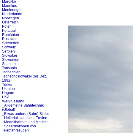
Marokko
Mauritius
Montenegro
Niederlande
Norwegen
Österreich
Polen
Portugal
Rumänien
Russland
Schweden
Schweiz
Serbien
Slowakei
Slowenien
Spanien
Tansania
Tschechien
Tschechoslowakei (bis Dez.
1992)
Türkei
Ukraine
Ungarn
USA
Weißrussland
_Allgemeine Bahntechnik
(Global)
_Etwas andere (Bahn)-Bilder
_Hellertal startbilder-Treffen
_Modellbahnen und Modelle
_Spezifikationen von
Triebfahrzeugen