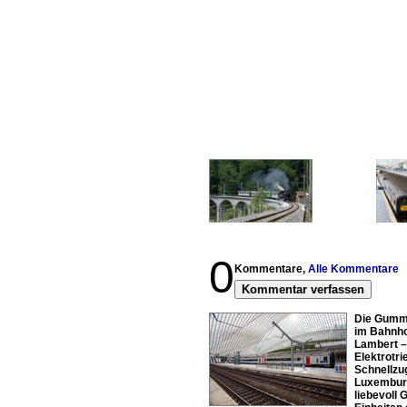
0
Kommentare,
Alle Kommentare
Kommentar verfassen
Die Gummi
im Bahnhof
Lambert –
Elektrotr
Schnellzug
Luxemburg
liebevoll