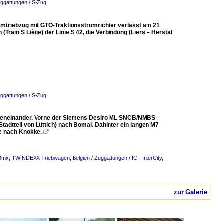
uggattungen / S-Zug
mtriebzug mit GTO-Traktionsstromrichter verlässt am 21
(Train S Liège) der Linie S 42, die Verbindung (Liers – Herstal
uggattungen / S-Zug
nebeneinander. Vorne der Siemens Desiro ML SNCB/NMBS
tadtteil von Lüttich) nach Bomal. Dahinter ein langen M7
te nach Knokke.

 – Bmx, TWINDEXX Triebwagen
,
Belgien / Zuggattungen / IC - InterCity
,
zur Galerie