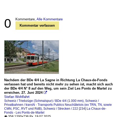
0
Kommentare,
Alle Kommentare
Kommentar verfassen
Nachdem der BDe 4/4 La Sagne in Richtung La Chaux-de-Fonds
verlassen hat und bereits nicht mehr zu sehen ist, macht sich auch
der BDe 4/4 N° 8 auf den Weg, um sein Ziel Les Ponts de Martel zu
erreichen. 27. Juni 2024

Stefan Wohlfahrt
Schweiz / Triebzüge (Schmalspur) / BDe 4/4 (1.000 mm)
,
Schweiz /
Privatbahnen / transN - Transports Publics Neuchâtelois (ex TRN, TN, sowie
CMN, PSC, RVT und RdB)
,
Schweiz / Strecken / 222 [234] La Chaux-de-
Fonds - Les Ponts-de-Martel
358 1200x736 Px, 19.07.2025
