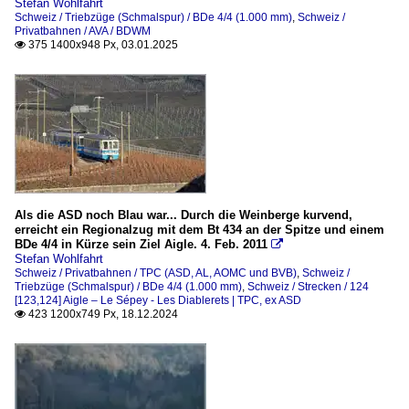
Stefan Wohlfahrt
Schweiz / Triebzüge (Schmalspur) / BDe 4/4 (1.000 mm)
,
Schweiz /
Privatbahnen / AVA / BDWM
375 1400x948 Px, 03.01.2025

Als die ASD noch Blau war... Durch die Weinberge kurvend,
erreicht ein Regionalzug mit dem Bt 434 an der Spitze und einem
BDe 4/4 in Kürze sein Ziel Aigle. 4. Feb. 2011

Stefan Wohlfahrt
Schweiz / Privatbahnen / TPC (ASD, AL, AOMC und BVB)
,
Schweiz /
Triebzüge (Schmalspur) / BDe 4/4 (1.000 mm)
,
Schweiz / Strecken / 124
[123,124] Aigle – Le Sépey - Les Diablerets | TPC, ex ASD
423 1200x749 Px, 18.12.2024
