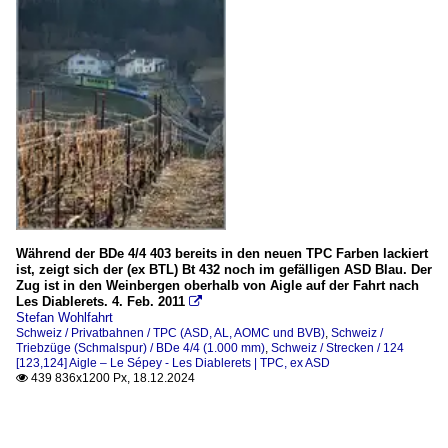
Während der BDe 4/4 403 bereits in den neuen TPC Farben lackiert
ist, zeigt sich der (ex BTL) Bt 432 noch im gefälligen ASD Blau. Der
Zug ist in den Weinbergen oberhalb von Aigle auf der Fahrt nach
Les Diablerets. 4. Feb. 2011

Stefan Wohlfahrt
Schweiz / Privatbahnen / TPC (ASD, AL, AOMC und BVB)
,
Schweiz /
Triebzüge (Schmalspur) / BDe 4/4 (1.000 mm)
,
Schweiz / Strecken / 124
[123,124] Aigle – Le Sépey - Les Diablerets | TPC, ex ASD
439 836x1200 Px, 18.12.2024
