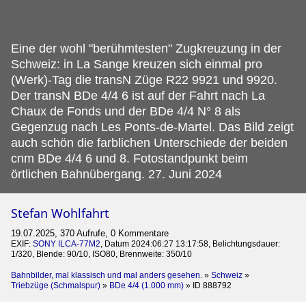
Eine der wohl "berühmtesten" Zugkreuzung in der
Schweiz: in La Sange kreuzen sich einmal pro
(Werk)-Tag die transN Züge R22 9921 und 9920.
Der transN BDe 4/4 6 ist auf der Fahrt nach La
Chaux de Fonds und der BDe 4/4 N° 8 als
Gegenzug nach Les Ponts-de-Martel. Das Bild zeigt
auch schön die farblichen Unterschiede der beiden
cnm BDe 4/4 6 und 8. Fotostandpunkt beim
örtlichen Bahnübergang. 27. Juni 2024
Stefan Wohlfahrt
19.07.2025, 370 Aufrufe, 0 Kommentare
EXIF:
SONY ILCA-77M2
, Datum 2024:06:27 13:17:58, Belichtungsdauer:
1/320, Blende: 90/10, ISO80, Brennweite: 350/10
Bahnbilder, mal klassisch und mal anders gesehen.
»
Schweiz
»
Triebzüge (Schmalspur)
»
BDe 4/4 (1.000 mm)
»
ID 888792