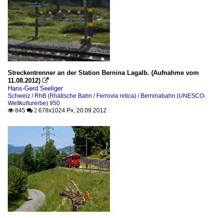
Streckentrenner an der Station Bernina Lagalb. (Aufnahme vom
11.08.2012)

Hans-Gerd Seeliger
Schweiz / RhB (Rhätische Bahn / Ferrovia retica) / Berninabahn (UNESCO-
Weltkulturerbe) 950
845
678x1024 Px, 20.09.2012

 2