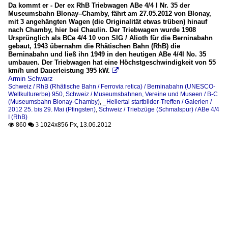
Da kommt er - Der ex RhB Triebwagen ABe 4/4 I Nr. 35 der
Museumsbahn Blonay–Chamby, fährt am 27.05.2012 von Blonay,
mit 3 angehängten Wagen (die Originalität etwas trüben) hinauf
nach Chamby, hier bei Chaulin. Der Triebwagen wurde 1908
Ursprünglich als BCe 4/4 10 von SIG / Alioth für die Berninabahn
gebaut, 1943 übernahm die Rhätischen Bahn (RhB) die
Berninabahn und ließ ihn 1949 in den heutigen ABe 4/4I No. 35
umbauen. Der Triebwagen hat eine Höchstgeschwindigkeit von 55
km/h und Dauerleistung 395 kW.

Armin Schwarz
Schweiz / RhB (Rhätische Bahn / Ferrovia retica) / Berninabahn (UNESCO-
Weltkulturerbe) 950
,
Schweiz / Museumsbahnen, Vereine und Museen / B-C
(Museumsbahn Blonay-Chamby)
,
_Hellertal startbilder-Treffen / Galerien /
2012 25. bis 29. Mai (Pfingsten)
,
Schweiz / Triebzüge (Schmalspur) / ABe 4/4
I (RhB)
860
1024x856 Px, 13.06.2012

 3