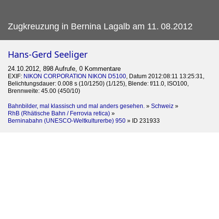
Zugkreuzung in Bernina Lagalb am 11.
08.2012
Hans-Gerd Seeliger
24.10.2012, 898 Aufrufe, 0 Kommentare
EXIF:
NIKON CORPORATION NIKON D5100
, Datum 2012:08:11 13:25:31,
Belichtungsdauer: 0.008 s (10/1250) (1/125), Blende: f/11.0, ISO100,
Brennweite: 45.00 (450/10)
Bahnbilder, mal klassisch und mal anders gesehen.
»
Schweiz
»
RhB (Rhätische Bahn / Ferrovia retica)
»
Berninabahn (UNESCO-Weltkulturerbe) 950
»
ID 231933