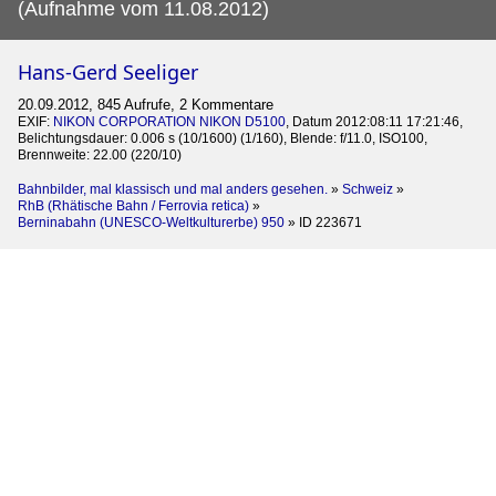
(Aufnahme vom 11.08.2012)
Hans-Gerd Seeliger
20.09.2012, 845 Aufrufe, 2 Kommentare
EXIF:
NIKON CORPORATION NIKON D5100
, Datum 2012:08:11 17:21:46,
Belichtungsdauer: 0.006 s (10/1600) (1/160), Blende: f/11.0, ISO100,
Brennweite: 22.00 (220/10)
Bahnbilder, mal klassisch und mal anders gesehen.
»
Schweiz
»
RhB (Rhätische Bahn / Ferrovia retica)
»
Berninabahn (UNESCO-Weltkulturerbe) 950
»
ID 223671