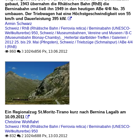
gebaut, 1943 übernahm die Rhätischen Bahn (RhB) die
Berninabahn und ließ ihn 1949 in den heutigen ABe 4/4I No. 35
umbauen. Der Triebwagen hat eine Höchstgeschwindigkeit von 55
km/h und Dauerleistung 395 kW.

Armin Schwarz
Schweiz / RhB (Rhätische Bahn / Ferrovia retica) / Berninabahn (UNESCO-
Weltkulturerbe) 950
,
Schweiz / Museumsbahnen, Vereine und Museen / B-C
(Museumsbahn Blonay-Chamby)
,
_Hellertal startbilder-Treffen / Galerien /
2012 25. bis 29. Mai (Pfingsten)
,
Schweiz / Triebzüge (Schmalspur) / ABe 4/4
I (RhB)
860
1024x856 Px, 13.06.2012

 3
Ein Regionalzug St.Moritz-Tirano kurz nach Bernina Lagalb am
10.09.2011

Christine Wohlfahrt
Schweiz / RhB (Rhätische Bahn / Ferrovia retica) / Berninabahn (UNESCO-
Weltkulturerbe) 950
832
1024x688 Px, 13.03.2012

 2