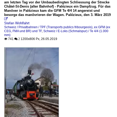
am letzten Tag vor der Umbaubedingten Schliessung der Strecke
Châtel-St-Denis (alter Bahnhof) - Palézieux ein Dampfzug. Für das
Manöver in Palézieux kam die GFM Te 4/4 14 angereist und
besorge das manövrieren der Wagen. Palézieux, den 3. März 2019

Stefan Wohlfahrt
Schweiz / Privatbahnen / TPF (Transports publics fribourgeois), ex GFM (ex
CEG, FMA und BR) und TF
,
Schweiz / E-Loks (Schmalspur) / Te 4/4 (1.000
mm)
741
1200x806 Px, 26.05.2019

 2