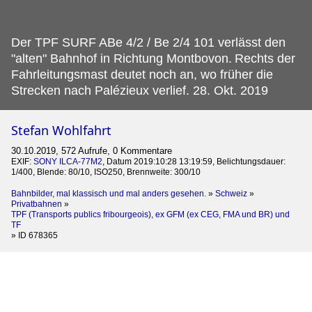
Der TPF SURF ABe 4/2 / Be 2/4 101 verlässt den
"alten" Bahnhof in Richtung Montbovon.
Rechts der
Fahrleitungsmast deutet noch an, wo früher die
Strecken nach Palézieux verlief. 28. Okt. 2019
Stefan Wohlfahrt
30.10.2019, 572 Aufrufe, 0 Kommentare
EXIF:
SONY ILCA-77M2
, Datum 2019:10:28 13:19:59, Belichtungsdauer:
1/400, Blende: 80/10, ISO250, Brennweite: 300/10
Bahnbilder, mal klassisch und mal anders gesehen.
»
Schweiz
»
Privatbahnen
»
TPF (Transports publics fribourgeois), ex GFM (ex CEG, FMA und BR) und
TF
»
ID 678365