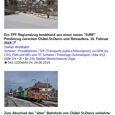
Ein TPF Regionalzug bestehend aus einen neuen "SURF"
Pendelzug zwischen Châtel-St-Denis und Remaufens. 16. Februar
2019

Stefan Wohlfahrt
Schweiz / Privatbahnen / TPF (Transports publics fribourgeois), ex GFM (ex
CEG, FMA und BR) und TF
,
Schweiz / Triebzüge (Schmalspur) / ABe 4/12
(ABe 2/4 + B + Be 2/4) Stadler Westschweizer Züge
543 1200x844 Px, 29.08.2019

Zum Abschied des "alten" Bahnhofs von Châtel St-Denis verkehrte