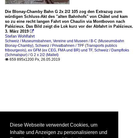
Die Blonay-Chamby Bahn G 2x 2/2 105 zog den Extrazug zum
würdigen Schluss-Akt des "alten Bahnhofs" von Châtel und kam
so zu eine recht langen Fahrt von Chaulin via Montbovon nach
Palézieux. Das Bild zeigt die Lok kurz vor der Abfahrt in Palézieux.
3. März 2019

Stefan Wohlfahrt
Schweiz / Museumsbahnen, Vereine und Museen / B-C (Museumsbahn
Blonay-Chamby)
,
Schweiz / Privatbahnen / TPF (Transports publics
fribourgeois), ex GFM (ex CEG, FMA und BR) und TF
,
Schweiz / Dampfloks
(Schmalspur) / G 2 x 2/2 (Mallet)
659 895x1200 Px, 26.05.2019

Diese Webseite verwendet Cookies, um
Inhalte und Anzeigen zu personalisieren und