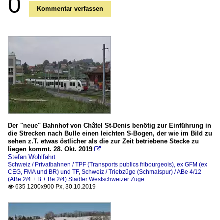
0
Kommentar verfassen
Der "neue" Bahnhof von Châtel St-Denis benötig zur Einführung in
die Strecken nach Bulle einen leichten S-Bogen, der wie im Bild zu
sehen z.T. etwas östlicher als die zur Zeit betriebene Stecke zu
liegen kommt. 28. Okt. 2019

Stefan Wohlfahrt
Schweiz / Privatbahnen / TPF (Transports publics fribourgeois), ex GFM (ex
CEG, FMA und BR) und TF
,
Schweiz / Triebzüge (Schmalspur) / ABe 4/12
(ABe 2/4 + B + Be 2/4) Stadler Westschweizer Züge
635 1200x900 Px, 30.10.2019
