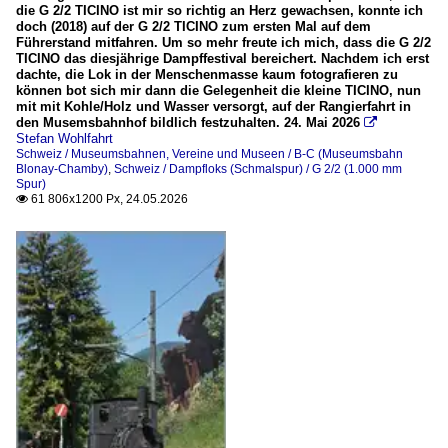
die G 2/2 TICINO ist mir so richtig an Herz gewachsen, konnte ich
doch (2018) auf der G 2/2 TICINO zum ersten Mal auf dem
Führerstand mitfahren. Um so mehr freute ich mich, dass die G 2/2
TICINO das diesjährige Dampffestival bereichert. Nachdem ich erst
dachte, die Lok in der Menschenmasse kaum fotografieren zu
können bot sich mir dann die Gelegenheit die kleine TICINO, nun
mit mit Kohle/Holz und Wasser versorgt, auf der Rangierfahrt in
den Musemsbahnhof bildlich festzuhalten. 24. Mai 2026

Stefan Wohlfahrt
Schweiz / Museumsbahnen, Vereine und Museen / B-C (Museumsbahn
Blonay-Chamby)
,
Schweiz / Dampfloks (Schmalspur) / G 2/2 (1.000 mm
Spur)
61 806x1200 Px, 24.05.2026
