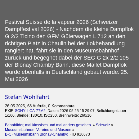
Festival Suisse de la vapeur 2026 (Schweizer
Dampffestival 2026) - Nachdem die kleine Dampflok
G 2/2 Ticino den GFM Güterwagen L 712 an den
richtigen Platz in Chaulin bei der Lokbehandlung
rangiert hat, fährt sie in den Museumsbahnhof
zurück und begegnet dabei der SEG G 2x 2/2 105
der Blonay Chamby Bahn, diese Mallet Dampflok
wurde ebenfalls in Deutschland gebaut wurde.
25.
Mai 2026
Stefan Wohlfahrt
26.05.2026, 68 Aufrufe, 0 Kommentare
EXIF:
SONY ILCA-77M2
, Datum 2026:05:25 15:29:07, Belichtungsdauer:
1/160, Blende: 130/10, ISO250, Brennweite: 260/10
Bahnbilder, mal klassisch und mal anders gesehen.
»
Schweiz
»
Museumsbahnen, Vereine und Museen
»
B-C (Museumsbahn Blonay-Chamby)
»
ID 916673