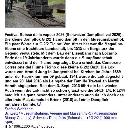
Festival Suisse de la vapeur 2026 (Schweizer Dampffestival 2026) -
Die kleine Dampflok G 2/2 Ticino dampft in den Museumsbahnhof.
Ein paar Worte zur G 2/2 Ticino: Von Alters her war die Magadino-
Ebene eine fruchtbare Landschaft, bis 1515 ein Bergsturz die
Gegend verwüstete. Mit dem Bau der Eisenbahn nach Locarno
Ende des 19 Jahrhunderts wurde dann die Sumpflandschaft
entwässert und der Ticino begradigt. Dazu erhielt das Consorzio
Correzione del Fiume Ticino diese kleine G 2/2 Bn2t. Die Lok
wurde von Arnold Jung in Jungenthal bei Kirchen im Jahre 1889
unter der Fabriknummer 59 gebaut. 1941 wurde die Lok abgestellt
und am 20. Mai 2016 als Leihgabe der Familie Travani an Martin
Horath abgegeben. Seit dem 3. Sept. 2016 fährt die Lok wieder.
Auch wenn die Lok nicht so schön glänzt wie die SNCF 141 R 1244
mag ich sie ganz besonders, unter anderem auch da ich doch das
allererste Mal, damals in Brienz (2018) auf einer Dampflok
mitfahren konnte.

Stefan Wohlfahrt
Schweiz / Museumsbahnen, Vereine und Museen / B-C (Museumsbahn
Blonay-Chamby)
,
Schweiz / Dampfloks (Schmalspur) / G 2/2 (1.000 mm
Spur)
57 806x1200 Px, 24.05.2026
