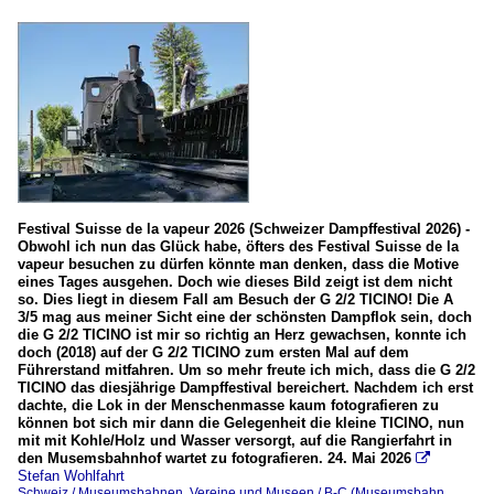
Festival Suisse de la vapeur 2026 (Schweizer Dampffestival 2026) -
Obwohl ich nun das Glück habe, öfters des Festival Suisse de la
vapeur besuchen zu dürfen könnte man denken, dass die Motive
eines Tages ausgehen. Doch wie dieses Bild zeigt ist dem nicht
so. Dies liegt in diesem Fall am Besuch der G 2/2 TICINO! Die A
3/5 mag aus meiner Sicht eine der schönsten Dampflok sein, doch
die G 2/2 TICINO ist mir so richtig an Herz gewachsen, konnte ich
doch (2018) auf der G 2/2 TICINO zum ersten Mal auf dem
Führerstand mitfahren. Um so mehr freute ich mich, dass die G 2/2
TICINO das diesjährige Dampffestival bereichert. Nachdem ich erst
dachte, die Lok in der Menschenmasse kaum fotografieren zu
können bot sich mir dann die Gelegenheit die kleine TICINO, nun
mit mit Kohle/Holz und Wasser versorgt, auf die Rangierfahrt in
den Musemsbahnhof wartet zu fotografieren. 24. Mai 2026

Stefan Wohlfahrt
Schweiz / Museumsbahnen, Vereine und Museen / B-C (Museumsbahn