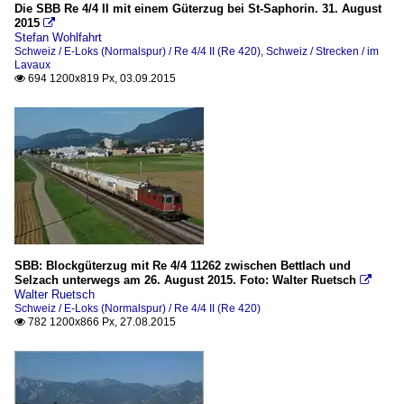
Die SBB Re 4/4 II mit einem Güterzug bei St-Saphorin. 31. August
2015

Stefan Wohlfahrt
Schweiz / E-Loks (Normalspur) / Re 4/4 II (Re 420)
,
Schweiz / Strecken / im
Lavaux
694 1200x819 Px, 03.09.2015

SBB: Blockgüterzug mit Re 4/4 11262 zwischen Bettlach und
Selzach unterwegs am 26. August 2015. Foto: Walter Ruetsch

Walter Ruetsch
Schweiz / E-Loks (Normalspur) / Re 4/4 II (Re 420)
782 1200x866 Px, 27.08.2015
