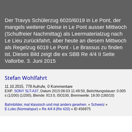
Der Travys Schülerzug 6020/6019 in Le Pont, der
mangels weiterer Gleise in Le Pont ausser Mittwoch
(Schulfreier Nachmittag) als Leermaterialzug nach
Le Lieu zurückfahrt, aber heute an diesem Mittwoch
als Regelzug 6019 Le Pont - Le Brassus zu finden
ist.
Dieses Bild zeigt die ex SBB Re 4/4 II Seite
Vallorbe. 3. Juni 2015
Stefan Wohlfahrt
11.10.2015, 778 Aufrufe, 0 Kommentare
EXIF:
SONY SLT-A37
, Datum 2015:06:03 11:49:50, Belichtungsdauer: 0.005
s (1/200) (1/200), Blende: f/13.0, ISO100, Brennweite: 18.00 (180/10)
Bahnbilder, mal klassisch und mal anders gesehen.
»
Schweiz
»
E-Loks (Normalspur)
»
Re 4/4 II (Re 420)
»
ID 456975