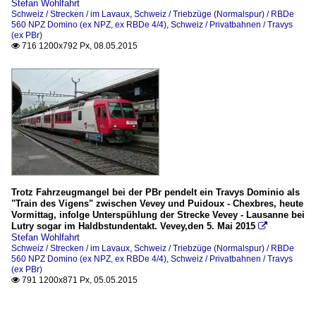
Stefan Wohlfahrt
Schweiz / Strecken / im Lavaux
,
Schweiz / Triebzüge (Normalspur) / RBDe
560 NPZ Domino (ex NPZ, ex RBDe 4/4)
,
Schweiz / Privatbahnen / Travys
(ex PBr)
716 1200x792 Px, 08.05.2015

Trotz Fahrzeugmangel bei der PBr pendelt ein Travys Dominio als
"Train des Vigens" zwischen Vevey und Puidoux - Chexbres, heute
Vormittag, infolge Unterspühlung der Strecke Vevey - Lausanne bei
Lutry sogar im Haldbstundentakt. Vevey,den 5. Mai 2015

Stefan Wohlfahrt
Schweiz / Strecken / im Lavaux
,
Schweiz / Triebzüge (Normalspur) / RBDe
560 NPZ Domino (ex NPZ, ex RBDe 4/4)
,
Schweiz / Privatbahnen / Travys
(ex PBr)
791 1200x871 Px, 05.05.2015
