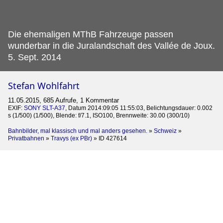
Die ehemaligen MThB Fahrzeuge passen
wunderbar in die Juralandschaft des Vallée de Joux.
5. Sept. 2014
Stefan Wohlfahrt
11.05.2015, 685 Aufrufe, 1 Kommentar
EXIF:
SONY SLT-A37
, Datum 2014:09:05 11:55:03, Belichtungsdauer: 0.002
s (1/500) (1/500), Blende: f/7.1, ISO100, Brennweite: 30.00 (300/10)
Bahnbilder, mal klassisch und mal anders gesehen.
»
Schweiz
»
Privatbahnen
»
Travys (ex PBr)
»
ID 427614