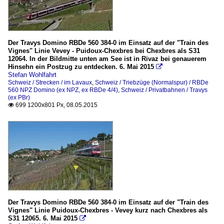
Der Travys Domino RBDe 560 384-0 im Einsatz auf der "Train des
Vignes" Linie Vevey - Puidoux-Chexbres bei Chexbres als S31
12064. In der Bildmitte unten am See ist in Rivaz bei genauerem
Hinsehn ein Postzug zu entdecken. 6. Mai 2015

Stefan Wohlfahrt
Schweiz / Strecken / im Lavaux
,
Schweiz / Triebzüge (Normalspur) / RBDe
560 NPZ Domino (ex NPZ, ex RBDe 4/4)
,
Schweiz / Privatbahnen / Travys
(ex PBr)
699 1200x801 Px, 08.05.2015

Der Travys Domino RBDe 560 384-0 im Einsatz auf der "Train des
Vignes" Linie Puidoux-Chexbres - Vevey kurz nach Chexbres als
S31 12065. 6. Mai 2015
