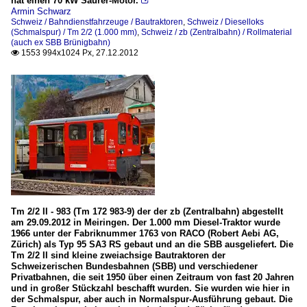
hat einen 70 kW Saurer-Motor.

Armin Schwarz
Schweiz / Bahndienstfahrzeuge / Bautraktoren
,
Schweiz / Dieselloks
(Schmalspur) / Tm 2/2 (1.000 mm)
,
Schweiz / zb (Zentralbahn) / Rollmaterial
(auch ex SBB Brünigbahn)
1553 994x1024 Px, 27.12.2012

Tm 2/2 II - 983 (Tm 172 983-9) der der zb (Zentralbahn) abgestellt
am 29.09.2012 in Meiringen. Der 1.000 mm Diesel-Traktor wurde
1966 unter der Fabriknummer 1763 von RACO (Robert Aebi AG,
Zürich) als Typ 95 SA3 RS gebaut und an die SBB ausgeliefert. Die
Tm 2/2 II sind kleine zweiachsige Bautraktoren der
Schweizerischen Bundesbahnen (SBB) und verschiedener
Privatbahnen, die seit 1950 über einen Zeitraum von fast 20 Jahren
und in großer Stückzahl beschafft wurden. Sie wurden wie hier in
der Schmalspur, aber auch in Normalspur-Ausführung gebaut. Die