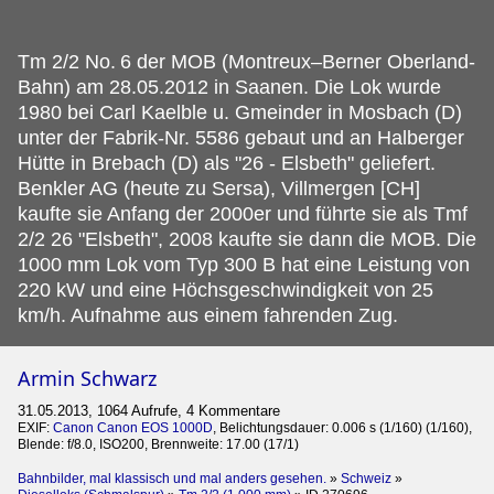
Tm 2/2 No.
6 der MOB (Montreux–Berner Oberland-
Bahn) am 28.05.2012 in Saanen. Die Lok wurde
1980 bei Carl Kaelble u. Gmeinder in Mosbach (D)
unter der Fabrik-Nr. 5586 gebaut und an Halberger
Hütte in Brebach (D) als "26 - Elsbeth" geliefert.
Benkler AG (heute zu Sersa), Villmergen [CH]
kaufte sie Anfang der 2000er und führte sie als Tmf
2/2 26 "Elsbeth", 2008 kaufte sie dann die MOB. Die
1000 mm Lok vom Typ 300 B hat eine Leistung von
220 kW und eine Höchsgeschwindigkeit von 25
km/h. Aufnahme aus einem fahrenden Zug.
Armin Schwarz
31.05.2013, 1064 Aufrufe, 4 Kommentare
EXIF:
Canon Canon EOS 1000D
, Belichtungsdauer: 0.006 s (1/160) (1/160),
Blende: f/8.0, ISO200, Brennweite: 17.00 (17/1)
Bahnbilder, mal klassisch und mal anders gesehen.
»
Schweiz
»