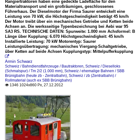
Rangiertraktoren haben eine gedeckte Ladefläche für den
Materialtransport und ein großräumiges, geschlossenes
Führerhaus. Der Dieselmotor der Firma Saurer entwickelt eine
Leistung von 70 kW, die Höchstgeschwindigkeit beträgt 45 km/h
Der Motor treibt über ein mechanisches Getriebe und Ketten beide
Achsen an. Die werksseitige Typenbezeichnung bei Aebi war 95
SA3 RS. TECHNISCHE DATEN: Spurweite: 1.000 mm Achsformel: B
Länge über Kupplung: 6.070 Höchstgeschwindigkeit: 45 km/h
Installierte Leistung: 70 kW Motorentyp: Saurer
Leistungsübertragung: mechanisches Viergang-Schaltgetriebe,
über Ketten auf beide Achsen Kupplungstyp: Mittelpufferkupplung

Armin Schwarz
Schweiz / Bahndienstfahrzeuge / Bautraktoren
,
Schweiz / Dieselloks
(Schmalspur) / Tm 2/2 (1.000 mm)
,
Schweiz / ehemalige Bahnen / SBB
Brünigbahn (heute zb - Zentralbahn)
,
Schweiz / zb (Zentralbahn) /
Rollmaterial (auch ex SBB Brünigbahn)
1346 1024x860 Px, 27.12.2012
