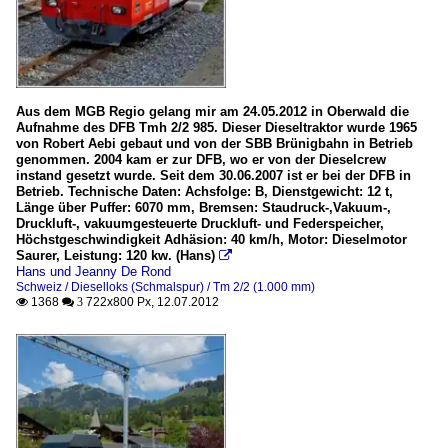
Aus dem MGB Regio gelang mir am 24.05.2012 in Oberwald die
Aufnahme des DFB Tmh 2/2 985. Dieser Dieseltraktor wurde 1965
von Robert Aebi gebaut und von der SBB Brünigbahn in Betrieb
genommen. 2004 kam er zur DFB, wo er von der Dieselcrew
instand gesetzt wurde. Seit dem 30.06.2007 ist er bei der DFB in
Betrieb. Technische Daten: Achsfolge: B, Dienstgewicht: 12 t,
Länge über Puffer: 6070 mm, Bremsen: Staudruck-,Vakuum-,
Druckluft-, vakuumgesteuerte Druckluft- und Federspeicher,
Höchstgeschwindigkeit Adhäsion: 40 km/h, Motor: Dieselmotor
Saurer, Leistung: 120 kw. (Hans)

Hans und Jeanny De Rond
Schweiz / Dieselloks (Schmalspur) / Tm 2/2 (1.000 mm)
1368
722x800 Px, 12.07.2012

 3