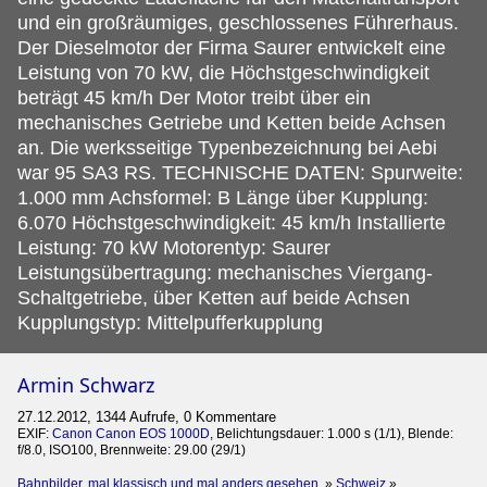
und ein großräumiges, geschlossenes Führerhaus.
Der Dieselmotor der Firma Saurer entwickelt eine
Leistung von 70 kW, die Höchstgeschwindigkeit
beträgt 45 km/h Der Motor treibt über ein
mechanisches Getriebe und Ketten beide Achsen
an. Die werksseitige Typenbezeichnung bei Aebi
war 95 SA3 RS. TECHNISCHE DATEN: Spurweite:
1.000 mm Achsformel: B Länge über Kupplung:
6.070 Höchstgeschwindigkeit: 45 km/h Installierte
Leistung: 70 kW Motorentyp: Saurer
Leistungsübertragung: mechanisches Viergang-
Schaltgetriebe, über Ketten auf beide Achsen
Kupplungstyp: Mittelpufferkupplung
Armin Schwarz
27.12.2012, 1344 Aufrufe, 0 Kommentare
EXIF:
Canon Canon EOS 1000D
, Belichtungsdauer: 1.000 s (1/1), Blende:
f/8.0, ISO100, Brennweite: 29.00 (29/1)
Bahnbilder, mal klassisch und mal anders gesehen.
»
Schweiz
»