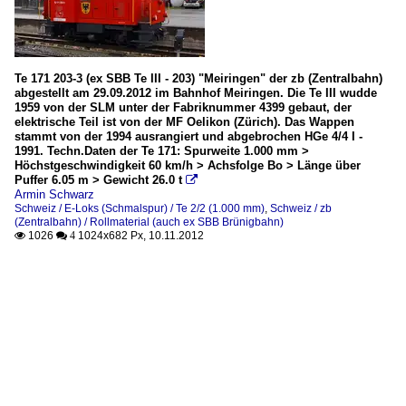
Te 171 203-3 (ex SBB Te III - 203) "Meiringen" der zb (Zentralbahn)
abgestellt am 29.09.2012 im Bahnhof Meiringen. Die Te III wudde
1959 von der SLM unter der Fabriknummer 4399 gebaut, der
elektrische Teil ist von der MF Oelikon (Zürich). Das Wappen
stammt von der 1994 ausrangiert und abgebrochen HGe 4/4 I -
1991. Techn.Daten der Te 171: Spurweite 1.000 mm >
Höchstgeschwindigkeit 60 km/h > Achsfolge Bo > Länge über
Puffer 6.05 m > Gewicht 26.0 t

Armin Schwarz
Schweiz / E-Loks (Schmalspur) / Te 2/2 (1.000 mm)
,
Schweiz / zb
(Zentralbahn) / Rollmaterial (auch ex SBB Brünigbahn)
1026
1024x682 Px, 10.11.2012

 4