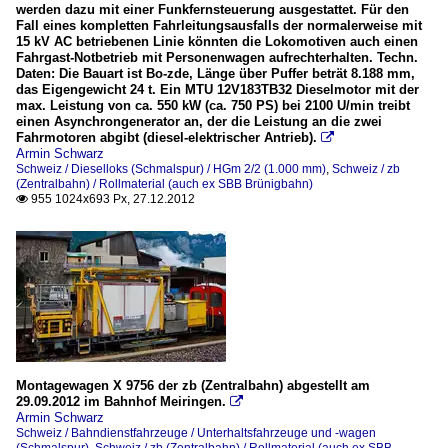
werden dazu mit einer Funkfernsteuerung ausgestattet. Für den
Fall eines kompletten Fahrleitungsausfalls der normalerweise mit
15 kV AC betriebenen Linie könnten die Lokomotiven auch einen
Fahrgast-Notbetrieb mit Personenwagen aufrechterhalten. Techn.
Daten: Die Bauart ist Bo-zde, Länge über Puffer beträt 8.188 mm,
das Eigengewicht 24 t. Ein MTU 12V183TB32 Dieselmotor mit der
max. Leistung von ca. 550 kW (ca. 750 PS) bei 2100 U/min treibt
einen Asynchrongenerator an, der die Leistung an die zwei
Fahrmotoren abgibt (diesel-elektrischer Antrieb).

Armin Schwarz
Schweiz / Dieselloks (Schmalspur) / HGm 2/2 (1.000 mm)
,
Schweiz / zb
(Zentralbahn) / Rollmaterial (auch ex SBB Brünigbahn)
955 1024x693 Px, 27.12.2012

Montagewagen X 9756 der zb (Zentralbahn) abgestellt am
29.09.2012 im Bahnhof Meiringen.

Armin Schwarz
Schweiz / Bahndienstfahrzeuge / Unterhaltsfahrzeuge und -wagen
(Schmalspur)
,
Schweiz / zb (Zentralbahn) / Rollmaterial (auch ex SBB