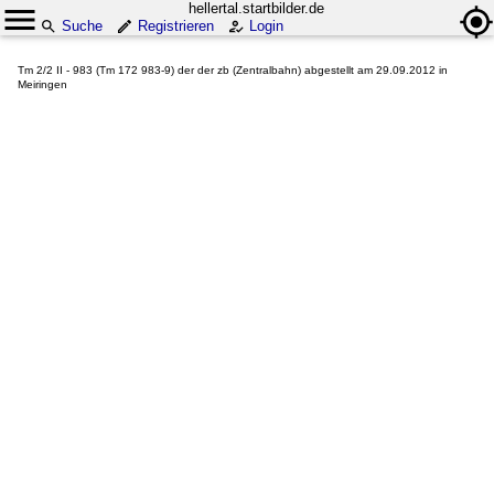
hellertal.startbilder.de
Suche
Registrieren
Login
Tm 2/2 II - 983 (Tm 172 983-9) der der zb (Zentralbahn) abgestellt am 29.09.2012 in
Meiringen