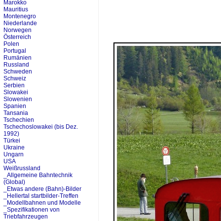
Marokko
Mauritius
Montenegro
Niederlande
Norwegen
Österreich
Polen
Portugal
Rumänien
Russland
Schweden
Schweiz
Serbien
Slowakei
Slowenien
Spanien
Tansania
Tschechien
Tschechoslowakei (bis Dez.
1992)
Türkei
Ukraine
Ungarn
USA
Weißrussland
_Allgemeine Bahntechnik
(Global)
_Etwas andere (Bahn)-Bilder
_Hellertal startbilder-Treffen
_Modellbahnen und Modelle
_Spezifikationen von
Triebfahrzeugen