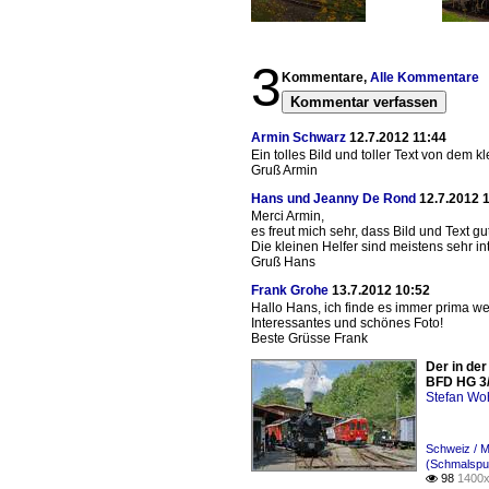
3
Kommentare,
Alle Kommentare
Kommentar verfassen
Armin Schwarz
12.7.2012 11:44
Ein tolles Bild und toller Text von dem kl
Gruß Armin
Hans und Jeanny De Rond
12.7.2012 
Merci Armin,
es freut mich sehr, dass Bild und Text 
Die kleinen Helfer sind meistens sehr 
Gruß Hans
Frank Grohe
13.7.2012 10:52
Hallo Hans, ich finde es immer prima w
Interessantes und schönes Foto!
Beste Grüsse Frank
Der in de
BFD HG 3/
Stefan Woh
Schweiz / 
(Schmalspu
98
1400x
