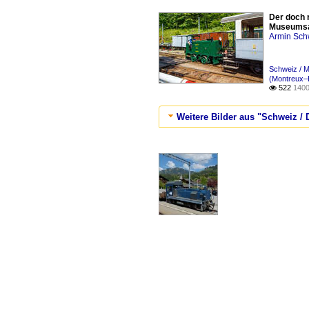
Der doch 
Museumsar
Armin Sch
Schweiz / 
(Montreux–
522
1400

Weitere Bilder aus "Schweiz / 