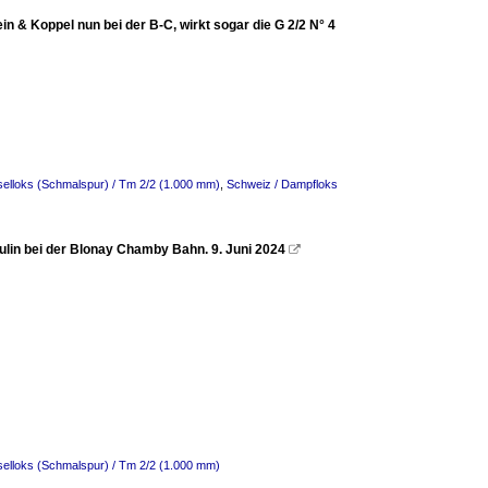
n & Koppel nun bei der B-C, wirkt sogar die G 2/2 N° 4
selloks (Schmalspur) / Tm 2/2 (1.000 mm)
,
Schweiz / Dampfloks
aulin bei der Blonay Chamby Bahn. 9. Juni 2024

selloks (Schmalspur) / Tm 2/2 (1.000 mm)