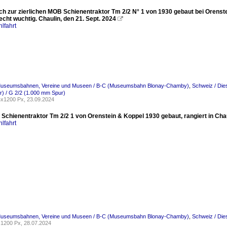
ch zur zierlichen MOB Schienentraktor Tm 2/2 N° 1 von 1930 gebaut bei Orenstei
echt wuchtig. Chaulin, den 21. Sept. 2024

lfahrt
Museumsbahnen, Vereine und Museen / B-C (Museumsbahn Blonay-Chamby)
,
Schweiz / Die
) / G 2/2 (1.000 mm Spur)
x1200 Px, 23.09.2024
e Schienentraktor Tm 2/2 1 von Orenstein & Koppel 1930 gebaut, rangiert in Ch
lfahrt
Museumsbahnen, Vereine und Museen / B-C (Museumsbahn Blonay-Chamby)
,
Schweiz / Die
1200 Px, 28.07.2024