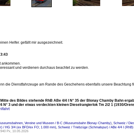
einen Helfer. gefällt mir ausgezeichneit.
13:43
gut ankommen.
interessant und verdienen durchaus beachtet zu werden.
enn die Dienstfahrzeuge am Rande des Geschehens ebenfalls unsere Beachtung finde
r Mitte des Bildes stehende RhB ABe 4/4 I N° 35 der Blonay Chamby Bahn erga
4 N° 3 und der etwas verdeckten kleinen Dieselrangierlok Tm 2/2 1 (1930/Orens
lfahrt
Museumsbahnen, Vereine und Museen / B-C (Museumsbahn Blonay-Chamby)
,
Schweiz / Die
r) / HG 3/4 (ex BFD/ex FO; 1.000 mm)
,
Schweiz / Triebzüge (Schmalspur) / ABe 4/4 I (RhB)
940 Px, 10.05.2026