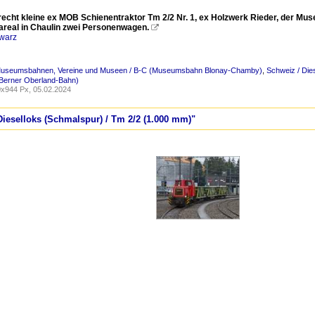
recht kleine ex MOB Schienentraktor Tm 2/2 Nr. 1, ex Holzwerk Rieder, der 
eal in Chaulin zwei Personenwagen.

warz
Museumsbahnen, Vereine und Museen / B-C (Museumsbahn Blonay-Chamby)
,
Schweiz / Die
Berner Oberland-Bahn)
x944 Px, 05.02.2024
Dieselloks (Schmalspur) / Tm 2/2 (1.000 mm)"