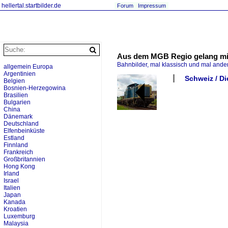
hellertal.startbilder.de
Forum
Impressum
Aus dem MGB Regio gelang mir
Bahnbilder, mal klassisch und mal ande
allgemein Europa
Argentinien
Schweiz / Di
Belgien
Bosnien-Herzegowina
Brasilien
Bulgarien
China
Dänemark
Deutschland
Elfenbeinküste
Estland
Finnland
Frankreich
Großbritannien
Hong Kong
Irland
Israel
Italien
Japan
Kanada
Kroatien
Luxemburg
Malaysia