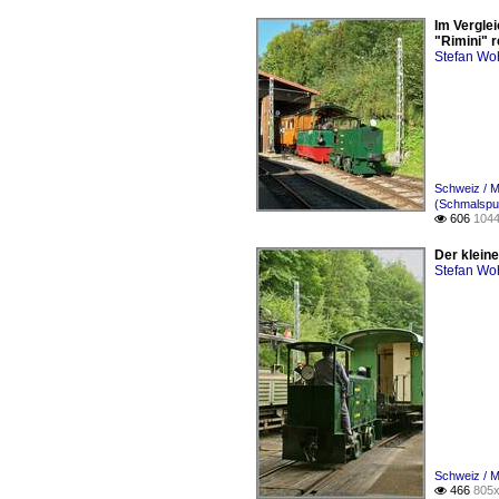
Im Verglei
"Rimini" r
Stefan Woh
Schweiz / 
(Schmalspur
606
1044

Der klein
Stefan Woh
Schweiz / 
466
805x
