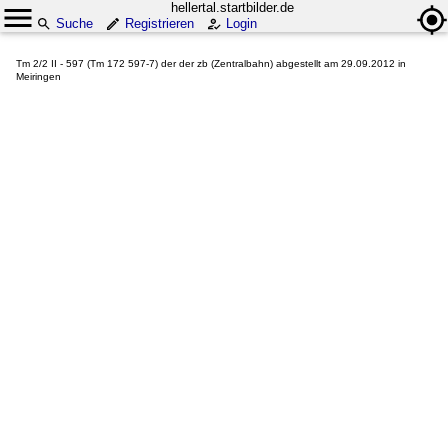
hellertal.startbilder.de
Suche
Registrieren
Login
Tm 2/2 II - 597 (Tm 172 597-7) der der zb (Zentralbahn) abgestellt am 29.09.2012 in
Meiringen