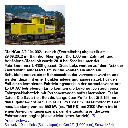
Die HGm 2/2 104 002-1 der zb (Zentralbahn) abgestellt am
29.09.2012 im Bahnhof Meiringen. Die 1000 mm-Zahnrad- und
Adhäsions-Diesellok wurde 2010 bei Stadler unter der
Fabriknummer L-4198 gebaut. Diese Loks werden auf dem Netz der
Zentralbahn eingesetzt. Im Winter können sie auch als
Schublokomotive einer Schneeschleuder verwendet werden und
werden dazu mit einer Funkfernsteuerung ausgestattet. Für den
Fall eines kompletten Fahrleitungsausfalls der normalerweise mit
15 kV AC betriebenen Linie könnten die Lokomotiven auch einen
Fahrgast-Notbetrieb mit Personenwagen aufrechterhalten. Techn.
Daten: Die Bauart ist Bo-zde, Länge über Puffer beträt 8.188 mm,
das Eigengewicht 24 t. Ein MTU 12V183TB32 Dieselmotor mit der
max. Leistung von ca. 550 kW (ca. 750 PS) bei 2100 U/min treibt
einen Asynchrongenerator an, der die Leistung an die zwei
Fahrmotoren abgibt (diesel-elektrischer Antrieb).

Armin Schwarz
Schweiz / Dieselloks (Schmalspur) / HGm 2/2 (1.000 mm)
,
Schweiz / zb