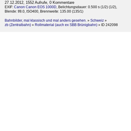
27.12.2012, 1552 Aufrufe, 0 Kommentare
EXIF:
Canon Canon EOS 1000D
, Belichtungsdauer: 0.500 s (1/2) (1/2),
Blende: f/8.0, ISO400, Brennweite: 135.00 (135/1)
Bahnbilder, mal klassisch und mal anders gesehen.
»
Schweiz
»
zb (Zentralbahn)
»
Rollmaterial (auch ex SBB Brünigbahn)
»
ID 242098