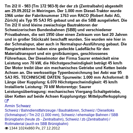
Tm 2/2 II - 983 (Tm 172 983-9) der der zb (Zentralbahn) abgestellt
am 29.09.2012 in Meiringen. Der 1.000 mm Diesel-Traktor wurde
1966 unter der Fabriknummer 1763 von RACO (Robert Aebi AG,
Zürich) als Typ 95 SA3 RS gebaut und an die SBB ausgeliefert. Die
Tm 2/2 II sind kleine zweiachsige Bautraktoren der
Schweizerischen Bundesbahnen (SBB) und verschiedener
Privatbahnen, die seit 1950 über einen Zeitraum von fast 20 Jahren
und in großer Stückzahl beschafft wurden. Sie wurden wie hier in
der Schmalspur, aber auch in Normalspur-Ausführung gebaut. Die
Rangiertraktoren haben eine gedeckte Ladefläche für den
Materialtransport und ein großräumiges, geschlossenes
Führerhaus. Der Dieselmotor der Firma Saurer entwickelt eine
Leistung von 70 kW, die Höchstgeschwindigkeit beträgt 45 km/h
Der Motor treibt über ein mechanisches Getriebe und Ketten beide
Achsen an. Die werksseitige Typenbezeichnung bei Aebi war 95
SA3 RS. TECHNISCHE DATEN: Spurweite: 1.000 mm Achsformel: B
Länge über Kupplung: 6.070 Höchstgeschwindigkeit: 45 km/h
Installierte Leistung: 70 kW Motorentyp: Saurer
Leistungsübertragung: mechanisches Viergang-Schaltgetriebe,
über Ketten auf beide Achsen Kupplungstyp: Mittelpufferkupplung

Armin Schwarz
Schweiz / Bahndienstfahrzeuge / Bautraktoren
,
Schweiz / Dieselloks
(Schmalspur) / Tm 2/2 (1.000 mm)
,
Schweiz / ehemalige Bahnen / SBB
Brünigbahn (heute zb - Zentralbahn)
,
Schweiz / zb (Zentralbahn) /
Rollmaterial (auch ex SBB Brünigbahn)
1344 1024x860 Px, 27.12.2012
