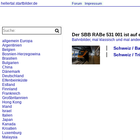
hellertal.startbilder.de
Forum
Impressum
Der SBB RABe 531 001 ist auf ei
Bahnbilder, mal klassisch und mal ande
allgemein Europa
Argentinien
Schweiz / Ba
Belgien
Bosnien-Herzegowina
Schweiz / Tr
Brasilien
Bulgarien
China
Dänemark
Deutschland
Elfenbeinküste
Estland
Finnland
Frankreich
Großbritannien
Hong Kong
Irland
Israel
Italien
Japan
Kanada
Kroatien
Luxemburg
Malaysia