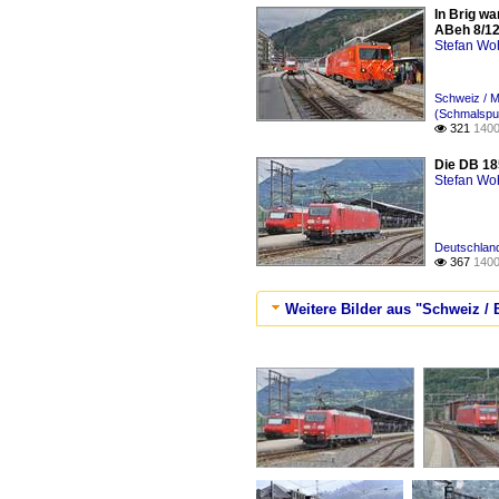
In Brig wa
ABeh 8/12
Stefan Woh
Schweiz / M
(Schmalspu
321
1400

Die DB 18
Stefan Woh
Deutschlan
367
1400

Weitere Bilder aus "Schweiz / 