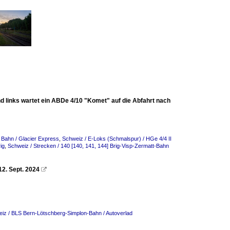
nd links wartet ein ABDe 4/10 "Komet" auf die Abfahrt nach
Bahn / Glacier Express
,
Schweiz / E-Loks (Schmalspur) / HGe 4/4 II
ig
,
Schweiz / Strecken / 140 [140, 141, 144] Brig-Visp-Zermatt-Bahn
12. Sept. 2024

iz / BLS Bern-Lötschberg-Simplon-Bahn / Autoverlad