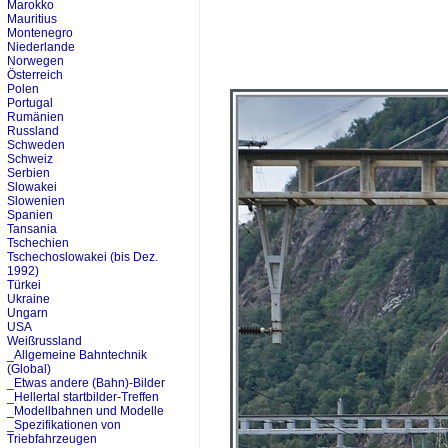
Marokko
Mauritius
Montenegro
Niederlande
Norwegen
Österreich
Polen
Portugal
Rumänien
Russland
Schweden
Schweiz
Serbien
Slowakei
Slowenien
Spanien
Tansania
Tschechien
Tschechoslowakei (bis Dez.
1992)
Türkei
Ukraine
Ungarn
USA
Weißrussland
_Allgemeine Bahntechnik
(Global)
_Etwas andere (Bahn)-Bilder
_Hellertal startbilder-Treffen
_Modellbahnen und Modelle
_Spezifikationen von
Triebfahrzeugen