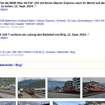
rtet die MGB HGe 4/4 II N° 102 mit ihrem Glacier Express nach St. Morizt auf d
 zu sehen. 12. Sept. 2024

lfahrt
GB Matterhorn Gotthard Bahn / Glacier Express
,
Schweiz / E-Loks (Schmalspur) / HGe 4/4 
r) / ABeh 8/12 Stadler "ORION" (MGB)
x941 Px, 03.08.2025
5 104-7 verlässt als Lokzug den Bahnhof von Brig. 12. Sept. 2024

lfahrt
d / E-Loks / BR 185 (TRAXX F140 AC1)
,
Schweiz / Bahnhöfe / Brig
x893 Px, 07.03.2025
Bahnhöfe / Brig"