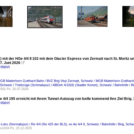
 mit der HGe 4/4 II 102 mit dem Glacier Express von Zermatt nach St. Moritz u
7. Juni 2026

lfahrt
GB Matterhorn Gotthard Bahn / BVZ Brig Visp Zermatt
,
Schweiz / MGB Matterhorn Gotthard 
Schweiz / Triebzüge (Schmalspur) / ABDeh 4/10(8) (Stadler Komet)
,
Schweiz / Bahnhöfe / Br
931 Px, 15.07.2026
 4/4 195 erreicht mit ihrem Tunnel-Autozug von Iselle kommend ihre Ziel Brig. 
lfahrt
-Loks (Normalspur) / Re 4/4 (Re 425 der BLS), ex Ae 4/4 II
,
Schweiz / Bahnhöfe / Brig
,
Schwe
x1034 Px, 23.12.2025