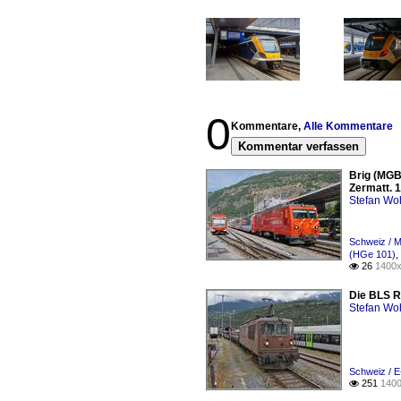
0
Kommentare,
Alle Kommentare
Kommentar verfassen
Brig (MGB)
Zermatt. 1
Stefan Woh
Schweiz / M
(HGe 101)
,
26
1400x

Die BLS Re
Stefan Woh
Schweiz / E
251
1400
