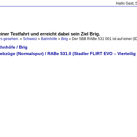
Hallo Gast, 
ner Testfahrt und erreicht dabei sein Ziel Brig.
rs gesehen.
»
Schweiz
»
Bahnhöfe
»
Brig
»
Der SBB RABe 531 001 ist auf einer
(I
hnhöfe / Brig
iebzüge (Normalspur) / RABe 531.0 (Stadler FLIRT EVO – Vierteilig