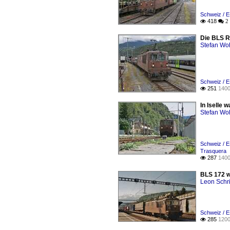
Schweiz / E
418

 2
Die BLS Re
Stefan Woh
Schweiz / E
251
1400

In Iselle 
Stefan Woh
Schweiz / E
Trasquera
287
1400

BLS 172 w
Leon Schri
Schweiz / E
285
1200
