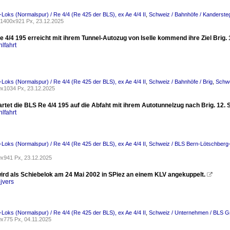
-Loks (Normalspur) / Re 4/4 (Re 425 der BLS), ex Ae 4/4 II
,
Schweiz / Bahnhöfe / Kanderste
1400x921 Px, 23.12.2025
 4/4 195 erreicht mit ihrem Tunnel-Autozug von Iselle kommend ihre Ziel Brig. 
lfahrt
-Loks (Normalspur) / Re 4/4 (Re 425 der BLS), ex Ae 4/4 II
,
Schweiz / Bahnhöfe / Brig
,
Schwe
x1034 Px, 23.12.2025
wartet die BLS Re 4/4 195 auf die Abfaht mit ihrem Autotunnelzug nach Brig. 12. 
lfahrt
-Loks (Normalspur) / Re 4/4 (Re 425 der BLS), ex Ae 4/4 II
,
Schweiz / BLS Bern-Lötschberg-
x941 Px, 23.12.2025
ird als Schiebelok am 24 Mai 2002 in SPiez an einem KLV angekuppelt.

jvers
-Loks (Normalspur) / Re 4/4 (Re 425 der BLS), ex Ae 4/4 II
,
Schweiz / Unternehmen / BLS G
x775 Px, 04.11.2025