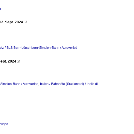
g
12. Sept. 2024

iz / BLS Bern-Lötschberg-Simplon-Bahn / Autoverlad
Sept. 2024

Simplon-Bahn / Autoverlad
,
Italien / Bahnhöfe (Stazione di) / Iselle di
ruppe