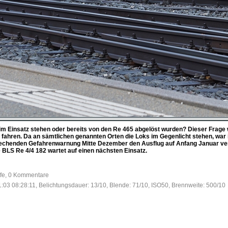
im Einsatz stehen oder bereits von den Re 465 abgelöst wurden? Dieser Frage w
 fahren. Da an sämtlichen genannten Orten die Loks im Gegenlicht stehen, war i
prechenden Gefahrenwarnung Mitte Dezember den Ausflug auf Anfang Januar ve
ie BLS Re 4/4 182 wartet auf einen nächsten Einsatz.
ufe, 0 Kommentare
:03 08:28:11, Belichtungsdauer: 13/10, Blende: 71/10, ISO50, Brennweite: 500/10