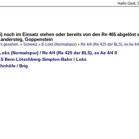
Hallo Gast, 
) noch im Einsatz stehen oder bereits von den Re 465 abgelöst
 Kandersteg, Goppenstein
rs gesehen.
»
Schweiz
»
E-Loks (Normalspur)
»
Re 4/4 (Re 425 der BLS), ex Ae 4/4
Loks (Normalspur) / Re 4/4 (Re 425 der BLS), ex Ae 4/4 II
LS Bern-Lötschberg-Simplon-Bahn / Loks
hnhöfe / Brig