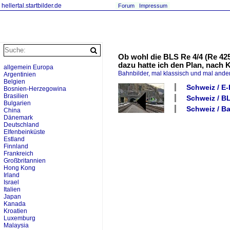
hellertal.startbilder.de
Forum
Impressum
Ob wohl die BLS Re 4/4 (Re 425
dazu hatte ich den Plan, nach
allgemein Europa
Bahnbilder, mal klassisch und mal ande
Argentinien
Belgien
Schweiz / E-
Bosnien-Herzegowina
Brasilien
Schweiz / B
Bulgarien
Schweiz / Ba
China
Dänemark
Deutschland
Elfenbeinküste
Estland
Finnland
Frankreich
Großbritannien
Hong Kong
Irland
Israel
Italien
Japan
Kanada
Kroatien
Luxemburg
Malaysia