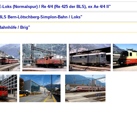
-Loks (Normalspur) / Re 4/4 (Re 425 der BLS), ex Ae 4/4 II"
 BLS Bern-Lötschberg-Simplon-Bahn / Loks"
Bahnhöfe / Brig"