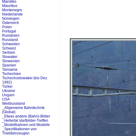
Marokko
Mauritius
Montenegro
Niederlande
Norwegen
Österreich
Polen
Portugal
Rumänien
Russland
Schweden
Schweiz
Serbien
Slowakei
Slowenien
Spanien
Tansania
Tschechien
Tschechoslowakei (bis Dez.
1992)
Türkei
Ukraine
Ungarn
USA
Weißrussland
_Allgemeine Bahntechnik
(Global)
_Etwas andere (Bahn)-Bilder
_Hellertal startbilder-Treffen
_Modellbahnen und Modelle
_Spezifikationen von
Triebfahrzeugen