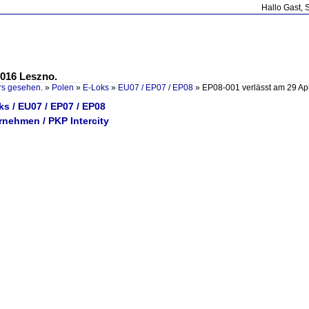
Hallo Gast, 
2016 Leszno.
rs gesehen.
»
Polen
»
E-Loks
»
EU07 / EP07 / EP08
»
EP08-001 verlässt am 29 Ap
ks / EU07 / EP07 / EP08
rnehmen / PKP Intercity