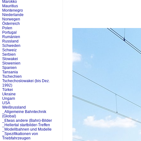
Marokko
Mauritius
Montenegro
Niederlande
Norwegen
Österreich
Polen
Portugal
Rumänien
Russland
Schweden
Schweiz
Serbien
Slowakei
Slowenien
Spanien
Tansania
Tschechien
Tschechoslowakei (bis Dez.
1992)
Türkei
Ukraine
Ungarn
USA
Weißrussland
_Allgemeine Bahntechnik
(Global)
_Etwas andere (Bahn)-Bilder
_Hellertal startbilder-Treffen
_Modellbahnen und Modelle
_Spezifikationen von
Triebfahrzeugen