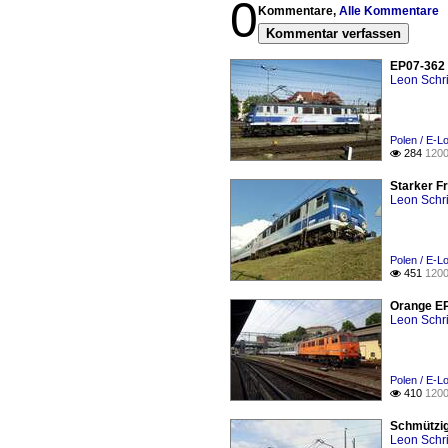
0
Kommentare,
Alle Kommentare
Kommentar verfassen
EP07-362 
Leon Schri
Polen / E-L
284
1200

Starker F
Leon Schri
Polen / E-L
451
1200

Orange EP
Leon Schri
Polen / E-L
410
1200

Schmützig
Leon Schri