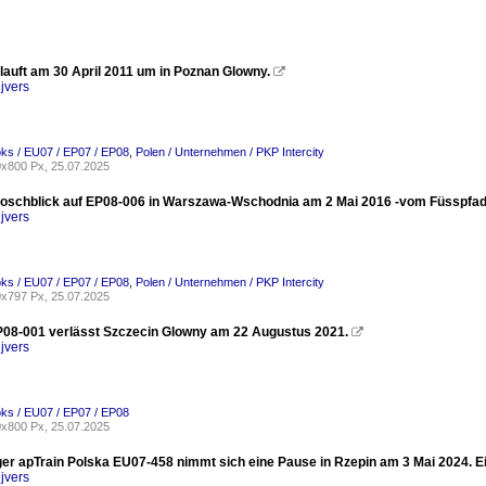
lauft am 30 April 2011 um in Poznan Glowny.

jvers
oks / EU07 / EP07 / EP08
,
Polen / Unternehmen / PKP Intercity
x800 Px, 25.07.2025
roschblick auf EP08-006 in Warszawa-Wschodnia am 2 Mai 2016 -vom Füsspfa
jvers
oks / EU07 / EP07 / EP08
,
Polen / Unternehmen / PKP Intercity
x797 Px, 25.07.2025
08-001 verlässt Szczecin Glowny am 22 Augustus 2021.

jvers
oks / EU07 / EP07 / EP08
x800 Px, 25.07.2025
er apTrain Polska EU07-458 nimmt sich eine Pause in Rzepin am 3 Mai 2024. Ein
jvers