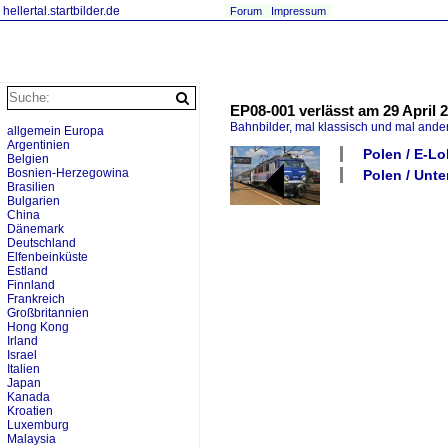
hellertal.startbilder.de
Forum
Impressum
EP08-001 verlässt am 29 April 
Bahnbilder, mal klassisch und mal ande
allgemein Europa
Argentinien
Polen / E-Lo
Belgien
Bosnien-Herzegowina
Polen / Unte
Brasilien
Bulgarien
China
Dänemark
Deutschland
Elfenbeinküste
Estland
Finnland
Frankreich
Großbritannien
Hong Kong
Irland
Israel
Italien
Japan
Kanada
Kroatien
Luxemburg
Malaysia