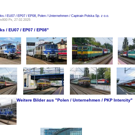
oks / EU07 / EP07 / EP08
,
Polen / Unternehmen / Captrain Polska Sp. z o.o.
x800 Px, 27.02.2025
ks / EU07 / EP07 / EP08"
Weitere Bilder aus "Polen / Unternehmen / PKP Intercity"