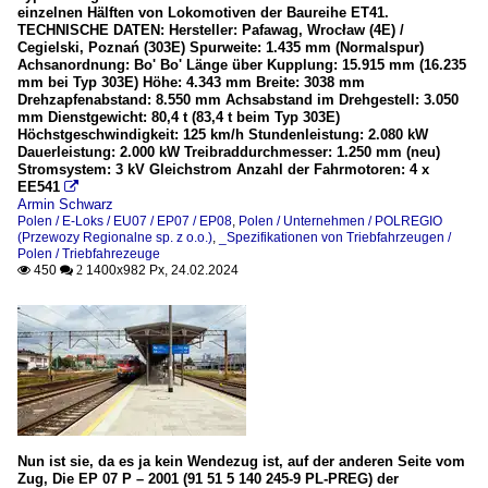
einzelnen Hälften von Lokomotiven der Baureihe ET41.
TECHNISCHE DATEN: Hersteller: Pafawag, Wrocław (4E) /
Cegielski, Poznań (303E) Spurweite: 1.435 mm (Normalspur)
Achsanordnung: Bo' Bo' Länge über Kupplung: 15.915 mm (16.235
mm bei Typ 303E) Höhe: 4.343 mm Breite: 3038 mm
Drehzapfenabstand: 8.550 mm Achsabstand im Drehgestell: 3.050
mm Dienstgewicht: 80,4 t (83,4 t beim Typ 303E)
Höchstgeschwindigkeit: 125 km/h Stundenleistung: 2.080 kW
Dauerleistung: 2.000 kW Treibraddurchmesser: 1.250 mm (neu)
Stromsystem: 3 kV Gleichstrom Anzahl der Fahrmotoren: 4 x
EE541

Armin Schwarz
Polen / E-Loks / EU07 / EP07 / EP08
,
Polen / Unternehmen / POLREGIO
(Przewozy Regionalne sp. z o.o.)
,
_Spezifikationen von Triebfahrzeugen /
Polen / Triebfahrezeuge
450
1400x982 Px, 24.02.2024

 2
Nun ist sie, da es ja kein Wendezug ist, auf der anderen Seite vom
Zug, Die EP 07 P – 2001 (91 51 5 140 245-9 PL-PREG) der