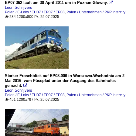
EP07-362 lauft am 30 April 2011 um in Poznan Glowny.

2017
Leon Schrijvers
Polen / E-Loks / EU07 / EP07 / EP08
,
Polen / Unternehmen / PKP Intercity
2018
Unternehmen
284 1200x800 Px, 25.07.2025

Captrain Polska Sp. z o.o.
2020
PKP Cargo
2020
PKP Intercity
2021
POLREGIO (Przewozy Regionalne sp. z o.o.)
2024
2025
Wagen
Personenwagen
Starker Froschblick auf EP08-006 in Warszawa-Wschodnia am 2
Mai 2016 -vom Füsspfad unter der Ausgang des Bahnhofes
gemacht.

Tschechien
Leon Schrijvers
Polen / E-Loks / EU07 / EP07 / EP08
,
Polen / Unternehmen / PKP Intercity
451 1200x797 Px, 25.07.2025

E-Loks
BR 162 / 163, ex ČSD E 499.3 (Škoda-Typ 71E)
_Spezifikationen von Triebfahrzeugen