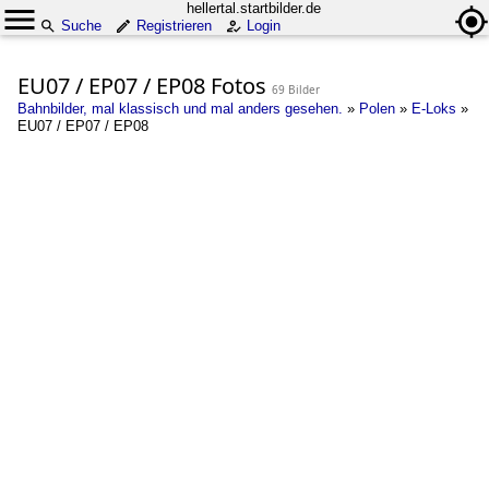
hellertal.startbilder.de
Suche
Registrieren
Login
EU07 / EP07 / EP08 Fotos
69 Bilder
Bahnbilder, mal klassisch und mal anders gesehen.
»
Polen
»
E-Loks
»
EU07 / EP07 / EP08