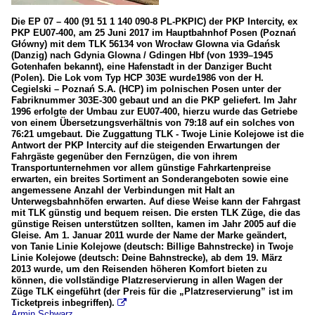
Die EP 07 – 400 (91 51 1 140 090-8 PL-PKPIC) der PKP Intercity, ex
PKP EU07-400, am 25 Juni 2017 im Hauptbahnhof Posen (Poznań
Główny) mit dem TLK 56134 von Wrocław Glowna via Gdańsk
(Danzig) nach Gdynia Glowna / Gdingen Hbf (von 1939–1945
Gotenhafen bekannt), eine Hafenstadt in der Danziger Bucht
(Polen). Die Lok vom Typ HCP 303E wurde1986 von der H.
Cegielski – Poznań S.A. (HCP) im polnischen Posen unter der
Fabriknummer 303E-300 gebaut und an die PKP geliefert. Im Jahr
1996 erfolgte der Umbau zur EU07-400, hierzu wurde das Getriebe
von einem Übersetzungsverhältnis von 79:18 auf ein solches von
76:21 umgebaut. Die Zuggattung TLK - Twoje Linie Kolejowe ist die
Antwort der PKP Intercity auf die steigenden Erwartungen der
Fahrgäste gegenüber den Fernzügen, die von ihrem
Transportunternehmen vor allem günstige Fahrkartenpreise
erwarten, ein breites Sortiment an Sonderangeboten sowie eine
angemessene Anzahl der Verbindungen mit Halt an
Unterwegsbahnhöfen erwarten. Auf diese Weise kann der Fahrgast
mit TLK günstig und bequem reisen. Die ersten TLK Züge, die das
günstige Reisen unterstützen sollten, kamen im Jahr 2005 auf die
Gleise. Am 1. Januar 2011 wurde der Name der Marke geändert,
von Tanie Linie Kolejowe (deutsch: Billige Bahnstrecke) in Twoje
Linie Kolejowe (deutsch: Deine Bahnstrecke), ab dem 19. März
2013 wurde, um den Reisenden höheren Komfort bieten zu
können, die vollständige Platzreservierung in allen Wagen der
Züge TLK eingeführt (der Preis für die „Platzreservierung” ist im
Ticketpreis inbegriffen).

Armin Schwarz