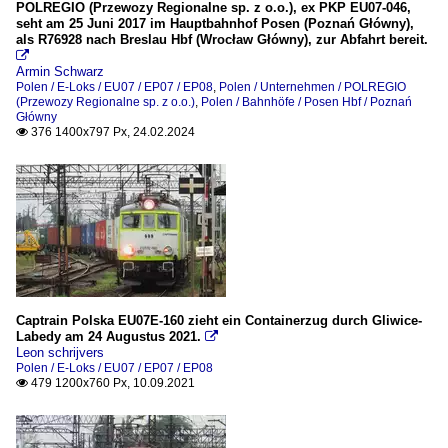
POLREGIO (Przewozy Regionalne sp. z o.o.), ex PKP EU07-046,
seht am 25 Juni 2017 im Hauptbahnhof Posen (Poznań Główny),
als R76928 nach Breslau Hbf (Wrocław Główny), zur Abfahrt bereit.

Armin Schwarz
Polen / E-Loks / EU07 / EP07 / EP08
,
Polen / Unternehmen / POLREGIO
(Przewozy Regionalne sp. z o.o.)
,
Polen / Bahnhöfe / Posen Hbf / Poznań
Główny
376 1400x797 Px, 24.02.2024

Captrain Polska EU07E-160 zieht ein Containerzug durch Gliwice-
Labedy am 24 Augustus 2021.

Leon schrijvers
Polen / E-Loks / EU07 / EP07 / EP08
479 1200x760 Px, 10.09.2021
