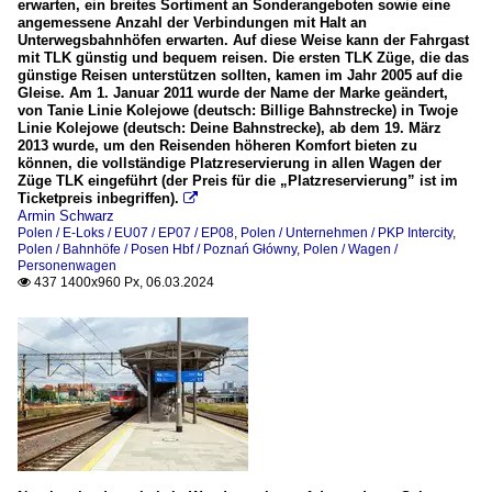
erwarten, ein breites Sortiment an Sonderangeboten sowie eine
angemessene Anzahl der Verbindungen mit Halt an
Unterwegsbahnhöfen erwarten. Auf diese Weise kann der Fahrgast
mit TLK günstig und bequem reisen. Die ersten TLK Züge, die das
günstige Reisen unterstützen sollten, kamen im Jahr 2005 auf die
Gleise. Am 1. Januar 2011 wurde der Name der Marke geändert,
von Tanie Linie Kolejowe (deutsch: Billige Bahnstrecke) in Twoje
Linie Kolejowe (deutsch: Deine Bahnstrecke), ab dem 19. März
2013 wurde, um den Reisenden höheren Komfort bieten zu
können, die vollständige Platzreservierung in allen Wagen der
Züge TLK eingeführt (der Preis für die „Platzreservierung” ist im
Ticketpreis inbegriffen).

Armin Schwarz
Polen / E-Loks / EU07 / EP07 / EP08
,
Polen / Unternehmen / PKP Intercity
,
Polen / Bahnhöfe / Posen Hbf / Poznań Główny
,
Polen / Wagen /
Personenwagen
437 1400x960 Px, 06.03.2024
