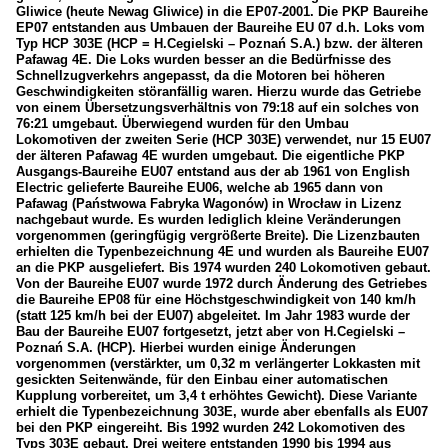
Gliwice (heute Newag Gliwice) in die EP07-2001. Die PKP Baureihe
EP07 entstanden aus Umbauen der Baureihe EU 07 d.h. Loks vom
Typ HCP 303E (HCP = H.Cegielski – Poznań S.A.) bzw. der älteren
Pafawag 4E. Die Loks wurden besser an die Bedürfnisse des
Schnellzugverkehrs angepasst, da die Motoren bei höheren
Geschwindigkeiten störanfällig waren. Hierzu wurde das Getriebe
von einem Übersetzungsverhältnis von 79:18 auf ein solches von
76:21 umgebaut. Überwiegend wurden für den Umbau
Lokomotiven der zweiten Serie (HCP 303E) verwendet, nur 15 EU07
der älteren Pafawag 4E wurden umgebaut. Die eigentliche PKP
Ausgangs-Baureihe EU07 entstand aus der ab 1961 von English
Electric gelieferte Baureihe EU06, welche ab 1965 dann von
Pafawag (Państwowa Fabryka Wagonów) in Wrocław in Lizenz
nachgebaut wurde. Es wurden lediglich kleine Veränderungen
vorgenommen (geringfügig vergrößerte Breite). Die Lizenzbauten
erhielten die Typenbezeichnung 4E und wurden als Baureihe EU07
an die PKP ausgeliefert. Bis 1974 wurden 240 Lokomotiven gebaut.
Von der Baureihe EU07 wurde 1972 durch Änderung des Getriebes
die Baureihe EP08 für eine Höchstgeschwindigkeit von 140 km/h
(statt 125 km/h bei der EU07) abgeleitet. Im Jahr 1983 wurde der
Bau der Baureihe EU07 fortgesetzt, jetzt aber von H.Cegielski –
Poznań S.A. (HCP). Hierbei wurden einige Änderungen
vorgenommen (verstärkter, um 0,32 m verlängerter Lokkasten mit
gesickten Seitenwände, für den Einbau einer automatischen
Kupplung vorbereitet, um 3,4 t erhöhtes Gewicht). Diese Variante
erhielt die Typenbezeichnung 303E, wurde aber ebenfalls als EU07
bei den PKP eingereiht. Bis 1992 wurden 242 Lokomotiven des
Typs 303E gebaut. Drei weitere entstanden 1990 bis 1994 aus