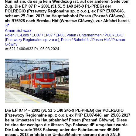
Nun ist sie, da es ja kein Wendezug ist, auf der anderen Seite vom
Zug, Die EP 07 P – 2001 (91 51 5 140 245-9 PL-PREG) der
POLREGIO (Przewozy Regionalne sp. z o.o.), ex PKP EU07-046,
seht am 25 Juni 2017 im Hauptbahnhof Posen (Poznań Główny),
als R76928 nach Breslau Hbf (Wrocław Główny), zur Abfahrt bereit.

Armin Schwarz
Polen / E-Loks / EU07 / EP07 / EP08
,
Polen / Unternehmen / POLREGIO
(Przewozy Regionalne sp. z o.o.)
,
Polen / Bahnhöfe / Posen Hbf / Poznań
Główny
521 1400x933 Px, 05.03.2024

Die EP 07 P – 2001 (91 51 5 140 245-9 PL-PREG) der POLREGIO
(Przewozy Regionalne sp. z o.o.), ex PKP EU07-046, am 25.06.2017
beim Umsetzen im Hauptbahnhof Posen (Poznań Główny). Diese
ist eine der wenigen die älteren Typ Pafawag 4E umgebaut wurde.
Die Lok wurde 1968 Pafawag unter der Fabriknummer 4E-046
gebaut, 2012 erfolgte der Umbau/Modernisierung durch ZNLE