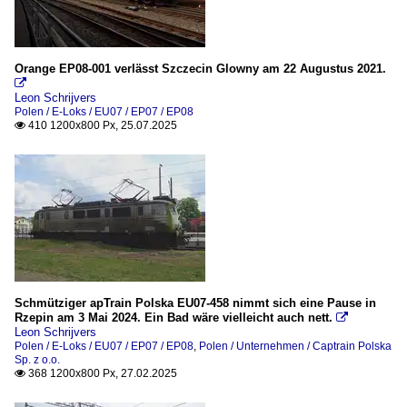
Polen
Triebfahrezeuge
Orange EP08-001 verlässt Szczecin Glowny am 22 Augustus 2021.

Leon Schrijvers
Polen / E-Loks / EU07 / EP07 / EP08
410 1200x800 Px, 25.07.2025

Schmütziger apTrain Polska EU07-458 nimmt sich eine Pause in
Rzepin am 3 Mai 2024. Ein Bad wäre vielleicht auch nett.

Leon Schrijvers
Polen / E-Loks / EU07 / EP07 / EP08
,
Polen / Unternehmen / Captrain Polska
Sp. z o.o.
368 1200x800 Px, 27.02.2025
