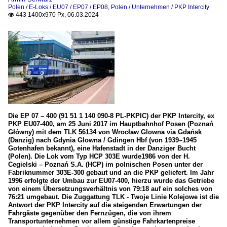
Polen / E-Loks / EU07 / EP07 / EP08
,
Polen / Unternehmen / PKP Intercity
443 1400x970 Px, 06.03.2024

Die EP 07 – 400 (91 51 1 140 090-8 PL-PKPIC) der PKP Intercity, ex
PKP EU07-400, am 25 Juni 2017 im Hauptbahnhof Posen (Poznań
Główny) mit dem TLK 56134 von Wrocław Glowna via Gdańsk
(Danzig) nach Gdynia Glowna / Gdingen Hbf (von 1939–1945
Gotenhafen bekannt), eine Hafenstadt in der Danziger Bucht
(Polen). Die Lok vom Typ HCP 303E wurde1986 von der H.
Cegielski – Poznań S.A. (HCP) im polnischen Posen unter der
Fabriknummer 303E-300 gebaut und an die PKP geliefert. Im Jahr
1996 erfolgte der Umbau zur EU07-400, hierzu wurde das Getriebe
von einem Übersetzungsverhältnis von 79:18 auf ein solches von
76:21 umgebaut. Die Zuggattung TLK - Twoje Linie Kolejowe ist die
Antwort der PKP Intercity auf die steigenden Erwartungen der
Fahrgäste gegenüber den Fernzügen, die von ihrem
Transportunternehmen vor allem günstige Fahrkartenpreise