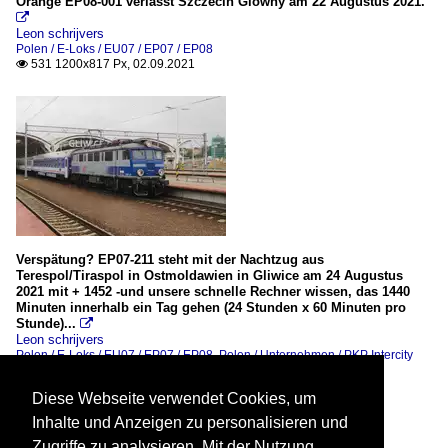
Orange EP08-001 verlässt Szczecin Glowny am 22 Augustus 2021.

Leon schrijvers
Polen / E-Loks / EU07 / EP07 / EP08
531 1200x817 Px, 02.09.2021

Verspätung? EP07-211 steht mit der Nachtzug aus
Terespol/Tiraspol in Ostmoldawien in Gliwice am 24 Augustus
2021 mit + 1452 -und unsere schnelle Rechner wissen, das 1440
Minuten innerhalb ein Tag gehen (24 Stunden x 60 Minuten pro
Stunde)...

Leon schrijvers
Polen / E-Loks / EU07 / EP07 / EP08
,
Polen / Unternehmen / PKP Intercity
464 1200x800 Px, 29.08.2021

Diese Webseite verwendet Cookies, um
Inhalte und Anzeigen zu personalisieren und
Zugriffe zu analysieren. Mit der Nutzung