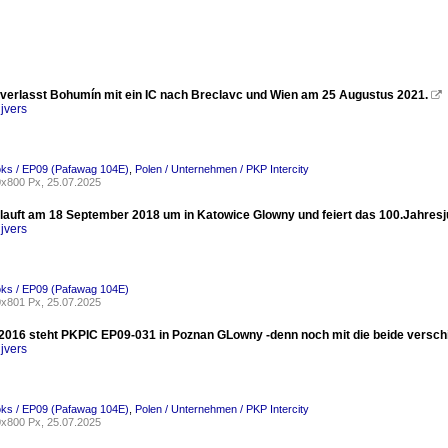
verlasst Bohumín mit ein IC nach Breclavc und Wien am 25 Augustus 2021.

jvers
oks / EP09 (Pafawag 104E)
,
Polen / Unternehmen / PKP Intercity
x800 Px, 25.07.2025
lauft am 18 September 2018 um in Katowice Glowny und feiert das 100.Jahresj
jvers
oks / EP09 (Pafawag 104E)
x801 Px, 25.07.2025
2016 steht PKPIC EP09-031 in Poznan GLowny -denn noch mit die beide versc
jvers
oks / EP09 (Pafawag 104E)
,
Polen / Unternehmen / PKP Intercity
x800 Px, 25.07.2025