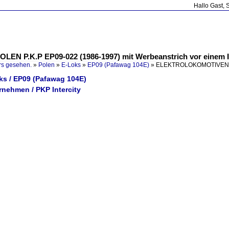
Hallo Gast, 
N P.K.P EP09-022 (1986-1997) mit Werbeanstrich vor einem
rs gesehen.
»
Polen
»
E-Loks
»
EP09 (Pafawag 104E)
»
ELEKTROLOKOMOTIVEN IN 
ks / EP09 (Pafawag 104E)
rnehmen / PKP Intercity