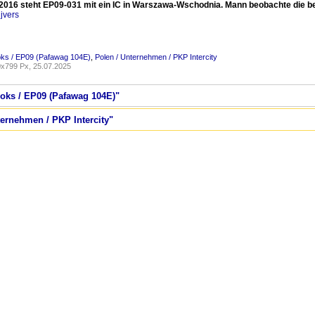
2016 steht EP09-031 mit ein IC in Warszawa-Wschodnia. Mann beobachte die be
jvers
oks / EP09 (Pafawag 104E)
,
Polen / Unternehmen / PKP Intercity
x799 Px, 25.07.2025
Loks / EP09 (Pafawag 104E)"
ternehmen / PKP Intercity"