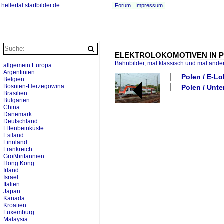
hellertal.startbilder.de
Forum
Impressum
ELEKTROLOKOMOTIVEN IN POLE
Bahnbilder, mal klassisch und mal ande
allgemein Europa
Argentinien
Polen / E-Lo
Belgien
Bosnien-Herzegowina
Polen / Unte
Brasilien
Bulgarien
China
Dänemark
Deutschland
Elfenbeinküste
Estland
Finnland
Frankreich
Großbritannien
Hong Kong
Irland
Israel
Italien
Japan
Kanada
Kroatien
Luxemburg
Malaysia