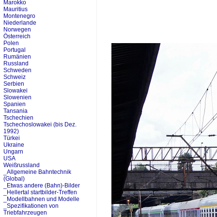
Marokko
Mauritius
Montenegro
Niederlande
Norwegen
Österreich
Polen
Portugal
Rumänien
Russland
Schweden
Schweiz
Serbien
Slowakei
Slowenien
Spanien
Tansania
Tschechien
Tschechoslowakei (bis Dez.
1992)
Türkei
Ukraine
Ungarn
USA
Weißrussland
_Allgemeine Bahntechnik
(Global)
_Etwas andere (Bahn)-Bilder
_Hellertal startbilder-Treffen
_Modellbahnen und Modelle
_Spezifikationen von
Triebfahrzeugen