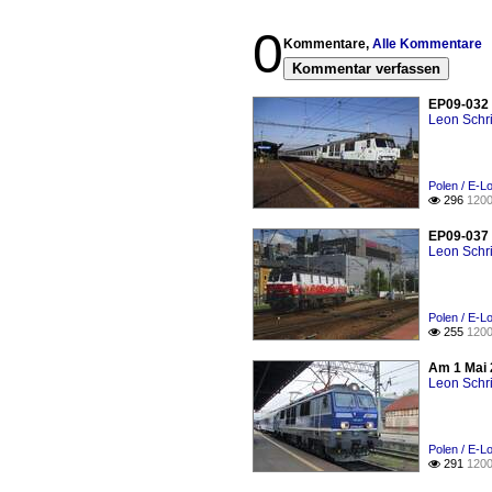
0
Kommentare,
Alle Kommentare
Kommentar verfassen
EP09-032 
Leon Schri
Polen / E-L
296
1200

EP09-037 
Leon Schri
Polen / E-L
255
1200

Am 1 Mai 
Leon Schri
Polen / E-L
291
1200
