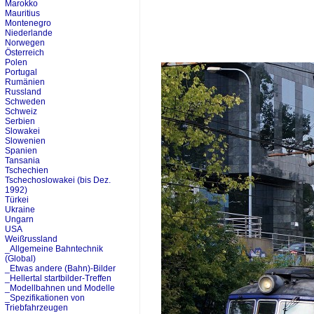
Marokko
Mauritius
Montenegro
Niederlande
Norwegen
Österreich
Polen
Portugal
Rumänien
Russland
Schweden
Schweiz
Serbien
Slowakei
Slowenien
Spanien
Tansania
Tschechien
Tschechoslowakei (bis Dez.
1992)
Türkei
Ukraine
Ungarn
USA
Weißrussland
_Allgemeine Bahntechnik
(Global)
_Etwas andere (Bahn)-Bilder
_Hellertal startbilder-Treffen
_Modellbahnen und Modelle
_Spezifikationen von
Triebfahrzeugen