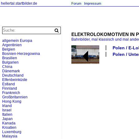
hellertal.startbilder.de
Forum
Impressum
ELEKTROLOKOMOTIVEN IN POL
Bahnbilder, mal klassisch und mal ande
allgemein Europa
Argentinien
Polen / E-Lo
Belgien
Bosnien-Herzegowina
Polen / Unte
Brasilien
Bulgarien
China
Dänemark
Deutschland
Elfenbeinküste
Estland
Finnland
Frankreich
Großbritannien
Hong Kong
Irland
Israel
Italien
Japan
Kanada
Kroatien
Luxemburg
Malaysia