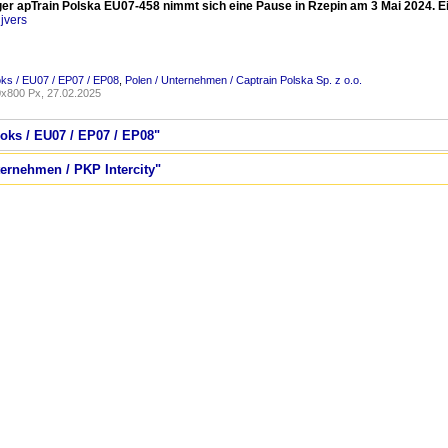
er apTrain Polska EU07-458 nimmt sich eine Pause in Rzepin am 3 Mai 2024. Ein
jvers
oks / EU07 / EP07 / EP08
,
Polen / Unternehmen / Captrain Polska Sp. z o.o.
x800 Px, 27.02.2025
Loks / EU07 / EP07 / EP08"
ternehmen / PKP Intercity"