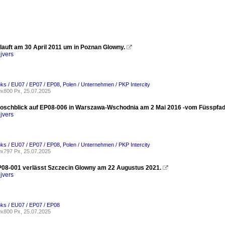
lauft am 30 April 2011 um in Poznan Glowny.

jvers
oks / EU07 / EP07 / EP08
,
Polen / Unternehmen / PKP Intercity
x800 Px, 25.07.2025
roschblick auf EP08-006 in Warszawa-Wschodnia am 2 Mai 2016 -vom Füsspfa
jvers
oks / EU07 / EP07 / EP08
,
Polen / Unternehmen / PKP Intercity
x797 Px, 25.07.2025
08-001 verlässt Szczecin Glowny am 22 Augustus 2021.

jvers
oks / EU07 / EP07 / EP08
x800 Px, 25.07.2025