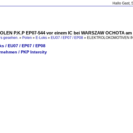
Hallo Gast, 
EN P.K.P EP07-544 vor einem IC bei WARSZAW OCHOTA am 
rs gesehen.
»
Polen
»
E-Loks
»
EU07 / EP07 / EP08
»
ELEKTROLOKOMOTIVEN IN P
ks / EU07 / EP07 / EP08
rnehmen / PKP Intercity