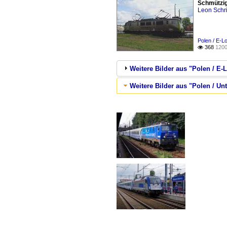
Schmützig
Leon Schri
Polen / E-L
368
1200

Weitere Bilder aus "Polen / E-
Weitere Bilder aus "Polen / Un