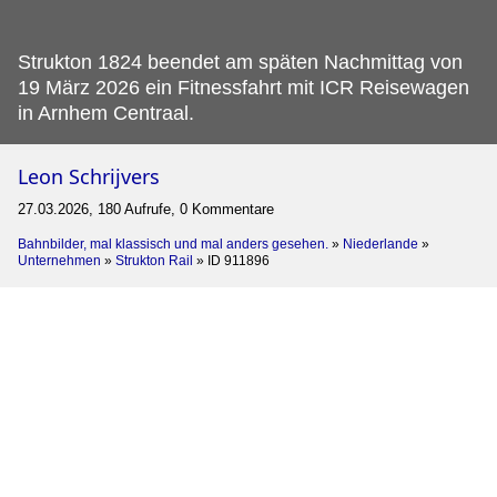
Strukton 1824 beendet am späten Nachmittag von
19 März 2026 ein Fitnessfahrt mit ICR Reisewagen
in Arnhem Centraal.
Leon Schrijvers
27.03.2026, 180 Aufrufe, 0 Kommentare
Bahnbilder, mal klassisch und mal anders gesehen.
»
Niederlande
»
Unternehmen
»
Strukton Rail
»
ID 911896