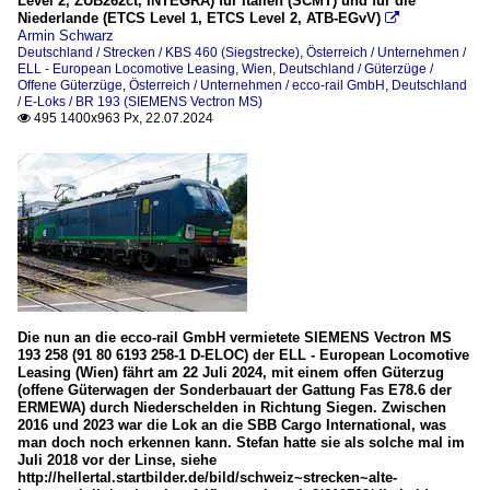
Level 2, ZUB262ct, INTEGRA) für Italien (SCMT) und für die
Niederlande (ETCS Level 1, ETCS Level 2, ATB-EGvV)

Armin Schwarz
Deutschland / Strecken / KBS 460 (Siegstrecke)
,
Österreich / Unternehmen /
ELL - European Locomotive Leasing, Wien
,
Deutschland / Güterzüge /
Offene Güterzüge
,
Österreich / Unternehmen / ecco-rail GmbH
,
Deutschland
/ E-Loks / BR 193 (SIEMENS Vectron MS)
495 1400x963 Px, 22.07.2024

Die nun an die ecco-rail GmbH vermietete SIEMENS Vectron MS
193 258 (91 80 6193 258-1 D-ELOC) der ELL - European Locomotive
Leasing (Wien) fährt am 22 Juli 2024, mit einem offen Güterzug
(offene Güterwagen der Sonderbauart der Gattung Fas E78.6 der
ERMEWA) durch Niederschelden in Richtung Siegen. Zwischen
2016 und 2023 war die Lok an die SBB Cargo International, was
man doch noch erkennen kann. Stefan hatte sie als solche mal im
Juli 2018 vor der Linse, siehe
http://hellertal.startbilder.de/bild/schweiz~strecken~alte-