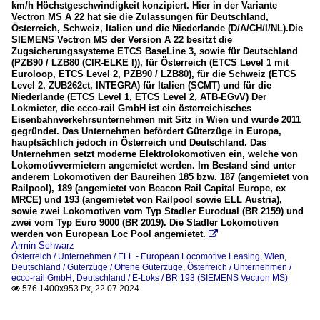
km/h Höchstgeschwindigkeit konzipiert. Hier in der Variante
Vectron MS A 22 hat sie die Zulassungen für Deutschland,
Österreich, Schweiz, Italien und die Niederlande (D/A/CH/I/NL).Die
SIEMENS Vectron MS der Version A 22 besitzt die
Zugsicherungssysteme ETCS BaseLine 3, sowie für Deutschland
(PZB90 / LZB80 (CIR-ELKE I)), für Österreich (ETCS Level 1 mit
Euroloop, ETCS Level 2, PZB90 / LZB80), für die Schweiz (ETCS
Level 2, ZUB262ct, INTEGRA) für Italien (SCMT) und für die
Niederlande (ETCS Level 1, ETCS Level 2, ATB-EGvV) Der
Lokmieter, die ecco-rail GmbH ist ein österreichisches
Eisenbahnverkehrsunternehmen mit Sitz in Wien und wurde 2011
gegründet. Das Unternehmen befördert Güterzüge in Europa,
hauptsächlich jedoch in Österreich und Deutschland. Das
Unternehmen setzt moderne Elektrolokomotiven ein, welche von
Lokomotivvermietern angemietet werden. Im Bestand sind unter
anderem Lokomotiven der Baureihen 185 bzw. 187 (angemietet von
Railpool), 189 (angemietet von Beacon Rail Capital Europe, ex
MRCE) und 193 (angemietet von Railpool sowie ELL Austria),
sowie zwei Lokomotiven vom Typ Stadler Eurodual (BR 2159) und
zwei vom Typ Euro 9000 (BR 2019). Die Stadler Lokomotiven
werden von European Loc Pool angemietet.

Armin Schwarz
Österreich / Unternehmen / ELL - European Locomotive Leasing, Wien
,
Deutschland / Güterzüge / Offene Güterzüge
,
Österreich / Unternehmen /
ecco-rail GmbH
,
Deutschland / E-Loks / BR 193 (SIEMENS Vectron MS)
576 1400x953 Px, 22.07.2024
