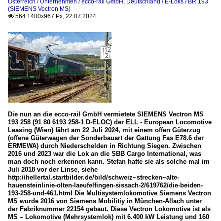
Österreich / Unternehmen / ecco-rail GmbH
,
Deutschland / E-Loks / BR 193
(SIEMENS Vectron MS)
564 1400x967 Px, 22.07.2024

Die nun an die ecco-rail GmbH vermietete SIEMENS Vectron MS
193 258 (91 80 6193 258-1 D-ELOC) der ELL - European Locomotive
Leasing (Wien) fährt am 22 Juli 2024, mit einem offen Güterzug
(offene Güterwagen der Sonderbauart der Gattung Fas E78.6 der
ERMEWA) durch Niederschelden in Richtung Siegen. Zwischen
2016 und 2023 war die Lok an die SBB Cargo International, was
man doch noch erkennen kann. Stefan hatte sie als solche mal im
Juli 2018 vor der Linse, siehe
http://hellertal.startbilder.de/bild/schweiz~strecken~alte-
hauensteinlinie-olten-laeufelfingen-sissach-2/619762/die-beiden-
193-258-und-461.html Die Multisystemlokomotive Siemens Vectron
MS wurde 2016 von Siemens Mobilitiy in München-Allach unter
der Fabriknummer 22154 gebaut. Diese Vectron Lokomotive ist als
MS – Lokomotive (Mehrsystemlok) mit 6.400 kW Leistung und 160