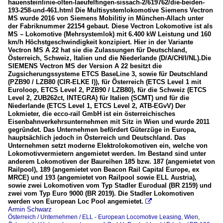
hauensteinlinie-olten-laeufelfingen-sissach-2/619762/die-beiden-
193-258-und-461.html Die Multisystemlokomotive Siemens Vectron
MS wurde 2016 von Siemens Mobilitiy in München-Allach unter
der Fabriknummer 22154 gebaut. Diese Vectron Lokomotive ist als
MS – Lokomotive (Mehrsystemlok) mit 6.400 kW Leistung und 160
km/h Höchstgeschwindigkeit konzipiert. Hier in der Variante
Vectron MS A 22 hat sie die Zulassungen für Deutschland,
Österreich, Schweiz, Italien und die Niederlande (D/A/CH/I/NL).Die
SIEMENS Vectron MS der Version A 22 besitzt die
Zugsicherungssysteme ETCS BaseLine 3, sowie für Deutschland
(PZB90 / LZB80 (CIR-ELKE I)), für Österreich (ETCS Level 1 mit
Euroloop, ETCS Level 2, PZB90 / LZB80), für die Schweiz (ETCS
Level 2, ZUB262ct, INTEGRA) für Italien (SCMT) und für die
Niederlande (ETCS Level 1, ETCS Level 2, ATB-EGvV) Der
Lokmieter, die ecco-rail GmbH ist ein österreichisches
Eisenbahnverkehrsunternehmen mit Sitz in Wien und wurde 2011
gegründet. Das Unternehmen befördert Güterzüge in Europa,
hauptsächlich jedoch in Österreich und Deutschland. Das
Unternehmen setzt moderne Elektrolokomotiven ein, welche von
Lokomotivvermietern angemietet werden. Im Bestand sind unter
anderem Lokomotiven der Baureihen 185 bzw. 187 (angemietet von
Railpool), 189 (angemietet von Beacon Rail Capital Europe, ex
MRCE) und 193 (angemietet von Railpool sowie ELL Austria),
sowie zwei Lokomotiven vom Typ Stadler Eurodual (BR 2159) und
zwei vom Typ Euro 9000 (BR 2019). Die Stadler Lokomotiven
werden von European Loc Pool angemietet.

Armin Schwarz
Österreich / Unternehmen / ELL - European Locomotive Leasing, Wien
,