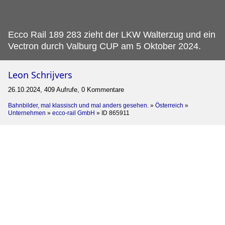
Ecco Rail 189 283 zieht der LKW Walterzug und ein
Vectron durch Valburg CUP am 5 Oktober 2024.
Leon Schrijvers
26.10.2024, 409 Aufrufe, 0 Kommentare
Bahnbilder, mal klassisch und mal anders gesehen.
»
Österreich
»
Unternehmen
»
ecco-rail GmbH
»
ID 865911