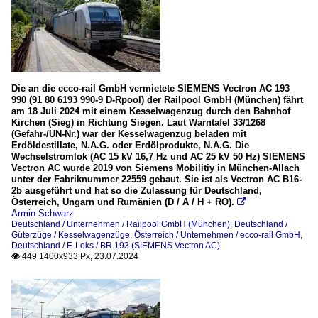
Die an die ecco-rail GmbH vermietete SIEMENS Vectron AC 193
990 (91 80 6193 990-9 D-Rpool) der Railpool GmbH (München) fährt
am 18 Juli 2024 mit einem Kesselwagenzug durch den Bahnhof
Kirchen (Sieg) in Richtung Siegen. Laut Warntafel 33/1268
(Gefahr-/UN-Nr.) war der Kesselwagenzug beladen mit
Erdöldestillate, N.A.G. oder Erdölprodukte, N.A.G. Die
Wechselstromlok (AC 15 kV 16,7 Hz und AC 25 kV 50 Hz) SIEMENS
Vectron AC wurde 2019 von Siemens Mobilitiy in München-Allach
unter der Fabriknummer 22559 gebaut. Sie ist als Vectron AC B16-
2b ausgeführt und hat so die Zulassung für Deutschland,
Österreich, Ungarn und Rumänien (D / A / H + RO).

Armin Schwarz
Deutschland / Unternehmen / Railpool GmbH (München)
,
Deutschland /
Güterzüge / Kesselwagenzüge
,
Österreich / Unternehmen / ecco-rail GmbH
,
Deutschland / E-Loks / BR 193 (SIEMENS Vectron AC)
449 1400x933 Px, 23.07.2024
