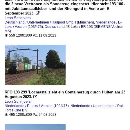
die 2 neue Vectronen als Sonderzug eingesetzt. Hier steht 193 106 -
mit Jubiläumsaufkleber- und der Rheingold in Venlo am 9
September 2023.

Leon Schrijvers
Deutschland / Unternehmen / Railpool GmbH (München)
,
Niederlande / E-
Loks / Vectron (193/475)
,
Deutschland / E-Loks / BR 193 (SIEMENS Vectron
MS)
559 1200x800 Px, 11.09.2023

RFO 193 299 'Locmasta' zieht ein Containerzug durch Hulten am 23
Augustus 2023.

Leon Schrijvers
Niederlande / E-Loks / Vectron (193/475)
,
Niederlande / Unternehmen / Rail
Force One B.V.
495 1200x800 Px, 24.08.2023
