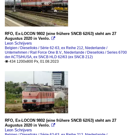
RFO, Ex-LOCON 9802 (eine frühere SNCB 62/63) steht am 27
Augustus 2020 in Venlo.

Leon Schrijvers
Belgien / Dieselloks / Série 62-63, ex Reihe 212
,
Niederlande /
Unternehmen / Rail Force One B.V.
,
Niederlande / Dieselloks / Series 6700
der ACTS/HUSA, ex SNCB HLD 62/63 (ex SNCB 212)
434 1200x800 Px, 01.08.2023

RFO, Ex-LOCON 9802 (eine frühere SNCB 62/63) steht am 27
Augustus 2020 in Venlo.

Leon Schrijvers
Belgien / Dieselloks / Série 62-63, ex Reihe 212
,
Niederlande /