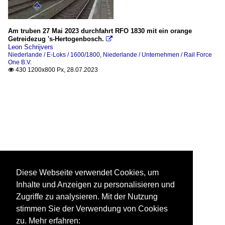
Am truben 27 Mai 2023 durchfahrt RFO 1830 mit ein orange
Getreidezug 's-Hertogenbosch.

Leon Schrijvers
Niederlande / E-Loks / 1600/1800
,
Niederlande / Unternehmen / Rail Force
One B.V.
430 1200x800 Px, 28.07.2023

Diese Webseite verwendet Cookies, um
Inhalte und Anzeigen zu personalisieren und
Zugriffe zu analysieren. Mit der Nutzung
stimmen Sie der Verwendung von Cookies
zu. Mehr erfahren: