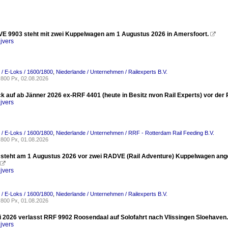
 9903 steht mit zwei Kuppelwagen am 1 Augustus 2026 in Amersfoort.

jvers
 / E-Loks / 1600/1800
,
Niederlande / Unternehmen / Railexperts B.V.
800 Px, 02.08.2026
ck auf ab Jänner 2026 ex-RRF 4401 (heute in Besitz nvon Rail Experts) vor d
jvers
 / E-Loks / 1600/1800
,
Niederlande / Unternehmen / RRF - Rotterdam Rail Feeding B.V.
800 Px, 01.08.2026
steht am 1 Augustus 2026 vor zwei RADVE (Rail Adventure) Kuppelwagen angek

jvers
 / E-Loks / 1600/1800
,
Niederlande / Unternehmen / Railexperts B.V.
800 Px, 01.08.2026
i 2026 verlasst RRF 9902 Roosendaal auf Solofahrt nach Vlissingen Sloehaven.
jvers