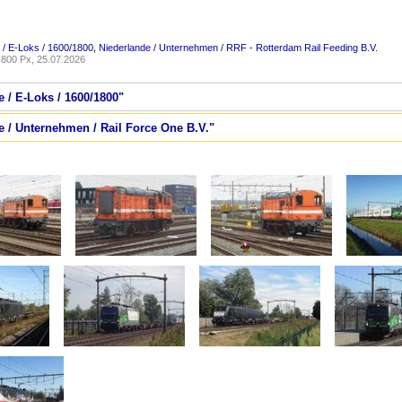
 / E-Loks / 1600/1800
,
Niederlande / Unternehmen / RRF - Rotterdam Rail Feeding B.V.
800 Px, 25.07.2026
e / E-Loks / 1600/1800"
e / Unternehmen / Rail Force One B.V."