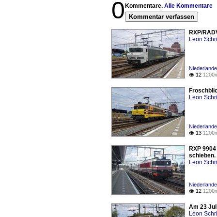
0
Kommentare,
Alle Kommentare
Kommentar verfassen
RXP/RADVE
Leon Schri
Niederlande
12
1200x

Froschbli
Leon Schri
Niederlande
13
1200x

RXP 9904 
schieben.
Leon Schri
Niederlande
12
1200x

Am 23 Jul
Leon Schri