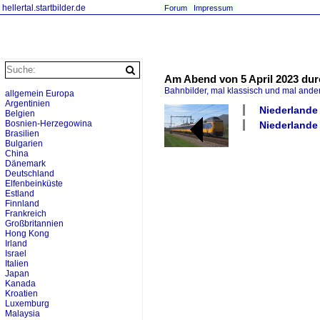
hellertal.startbilder.de
Forum
Impressum
Am Abend von 5 April 2023 dur
Bahnbilder, mal klassisch und mal ande
allgemein Europa
Argentinien
Niederlande 
Belgien
Bosnien-Herzegowina
Niederlande 
Brasilien
Bulgarien
China
Dänemark
Deutschland
Elfenbeinküste
Estland
Finnland
Frankreich
Großbritannien
Hong Kong
Irland
Israel
Italien
Japan
Kanada
Kroatien
Luxemburg
Malaysia