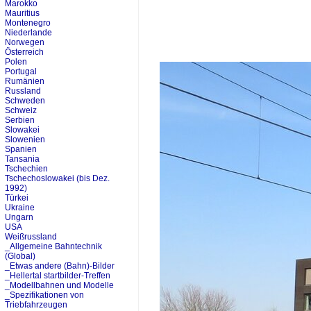
Marokko
Mauritius
Montenegro
Niederlande
Norwegen
Österreich
Polen
Portugal
Rumänien
Russland
Schweden
Schweiz
Serbien
Slowakei
Slowenien
Spanien
Tansania
Tschechien
Tschechoslowakei (bis Dez.
1992)
Türkei
Ukraine
Ungarn
USA
Weißrussland
_Allgemeine Bahntechnik
(Global)
_Etwas andere (Bahn)-Bilder
_Hellertal startbilder-Treffen
_Modellbahnen und Modelle
_Spezifikationen von
Triebfahrzeugen