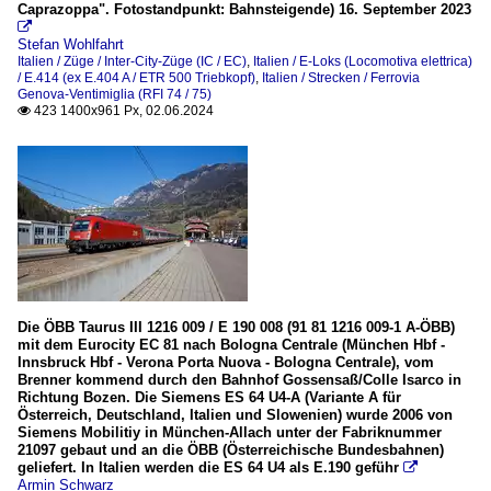
Caprazoppa". Fotostandpunkt: Bahnsteigende) 16. September 2023

Stefan Wohlfahrt
Italien / Züge / Inter-City-Züge (IC / EC)
,
Italien / E-Loks (Locomotiva elettrica)
/ E.414 (ex E.404 A / ETR 500 Triebkopf)
,
Italien / Strecken / Ferrovia
Genova-Ventimiglia (RFI 74 / 75)
423 1400x961 Px, 02.06.2024

Die ÖBB Taurus III 1216 009 / E 190 008 (91 81 1216 009-1 A-ÖBB)
mit dem Eurocity EC 81 nach Bologna Centrale (München Hbf -
Innsbruck Hbf - Verona Porta Nuova - Bologna Centrale), vom
Brenner kommend durch den Bahnhof Gossensaß/Colle Isarco in
Richtung Bozen. Die Siemens ES 64 U4-A (Variante A für
Österreich, Deutschland, Italien und Slowenien) wurde 2006 von
Siemens Mobilitiy in München-Allach unter der Fabriknummer
21097 gebaut und an die ÖBB (Österreichische Bundesbahnen)
geliefert. In Italien werden die ES 64 U4 als E.190 geführ

Armin Schwarz