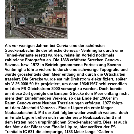
Als vor wenigen Jahren bei Cervia eine der schönsten
Streckenabschnitte der Strecke Genova - Ventimiglia durch eine
Tunnel-Variante ersetzt wurden, reiste im Vorfeld nochmals
zahlreiche Fotografen an. Die 1868 eröffnete Strecken Genova -
Savona. bzw. 1972 in Betrieb genommene Fortsetzung Savona
Ventimiglia führte vielerorts durch eine schwierige Topografie und
wurde grösstenteils dem Meer entlang und durch die Ortschaften
trassiert. Die Strecke wurde est mit Drehstrom elektrifiziert, später
als V 25 000/ 50 Hz projektiert, um dann 1964/1967 schlussendlich
mit dem FS Gleichstrom 3000 versorgt zu werden. Doch bereits
um diese Zeit genügte die Einspur-Strecke dem Meer entlang nicht
mehr dem zunehmenden Verkehr, so das Ende der 1960er im
Raum Genova erste Neubau Trassierungen erfolgen. 1977 folgte
mit dem Abschnitt Varazzo - Finale Ligure ein erste länger
Neubauabschnitt. Mit der Zeit folgten weiter westlich weitere, doch
in Finale Ligure treffen sich nun der erste Neubauabschnitt mit
dem letzten noch ursprünglichen Streckenabschnitt. Dies ist auch
das Motiv der Bilder von Finalie Ligure, hier verlässt der FS
Trenitalia IC 631 die einspurige, 1136 Meter lange "Galleria