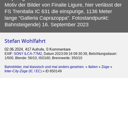
Motiv der Bilder von Finalie Ligure, hier verlässt der
FS Trenitalia IC 631 die einspurige, 1136 Meter
lange "Galleria Caprazoppa". Fotostandpunkt:
Bahnsteigende) 16. September 2023
Stefan Wohlfahrt
02.06.2024, 417 Aufrufe, 0 Kommentare
EXIF:
SONY ILCA-77M2
, Datum 2023:09:16 09:30:39, Belichtungsdauer:
1/500, Blende: 56/10, ISO160, Brennweite: 350/10
Bahnbilder, mal klassisch und mal anders gesehen.
»
Italien
»
Züge
»
Inter-City-Züge (IC / EC)
»
ID 850149