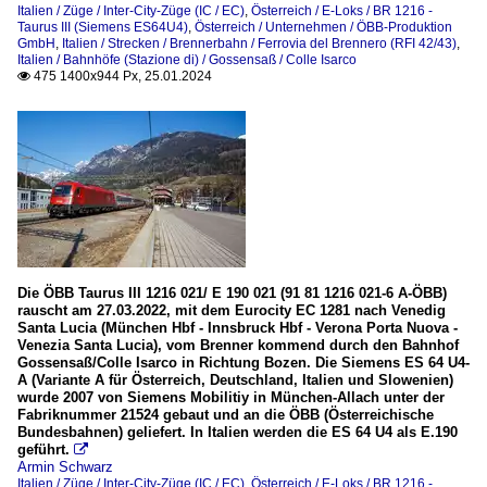
Italien / Züge / Inter-City-Züge (IC / EC)
,
Österreich / E-Loks / BR 1216 -
Taurus III (Siemens ES64U4)
,
Österreich / Unternehmen / ÖBB-Produktion
GmbH
,
Italien / Strecken / Brennerbahn / Ferrovia del Brennero (RFI 42/43)
,
Italien / Bahnhöfe (Stazione di) / Gossensaß / Colle Isarco
475 1400x944 Px, 25.01.2024

Die ÖBB Taurus III 1216 021/ E 190 021 (91 81 1216 021-6 A-ÖBB)
rauscht am 27.03.2022, mit dem Eurocity EC 1281 nach Venedig
Santa Lucia (München Hbf - Innsbruck Hbf - Verona Porta Nuova -
Venezia Santa Lucia), vom Brenner kommend durch den Bahnhof
Gossensaß/Colle Isarco in Richtung Bozen. Die Siemens ES 64 U4-
A (Variante A für Österreich, Deutschland, Italien und Slowenien)
wurde 2007 von Siemens Mobilitiy in München-Allach unter der
Fabriknummer 21524 gebaut und an die ÖBB (Österreichische
Bundesbahnen) geliefert. In Italien werden die ES 64 U4 als E.190
geführt.

Armin Schwarz
Italien / Züge / Inter-City-Züge (IC / EC)
,
Österreich / E-Loks / BR 1216 -