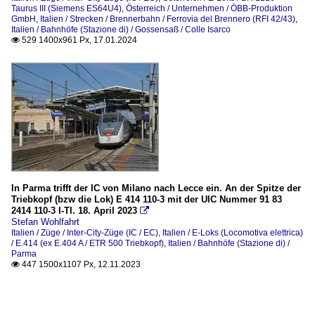
Taurus III (Siemens ES64U4)
,
Österreich / Unternehmen / ÖBB-Produktion
GmbH
,
Italien / Strecken / Brennerbahn / Ferrovia del Brennero (RFI 42/43)
,
Italien / Bahnhöfe (Stazione di) / Gossensaß / Colle Isarco
529 1400x961 Px, 17.01.2024

In Parma trifft der IC von Milano nach Lecce ein. An der Spitze der
Triebkopf (bzw die Lok) E 414 110-3 mit der UIC Nummer 91 83
2414 110-3 I-TI. 18. April 2023

Stefan Wohlfahrt
Italien / Züge / Inter-City-Züge (IC / EC)
,
Italien / E-Loks (Locomotiva elettrica)
/ E.414 (ex E.404 A / ETR 500 Triebkopf)
,
Italien / Bahnhöfe (Stazione di) /
Parma
447 1500x1107 Px, 12.11.2023
