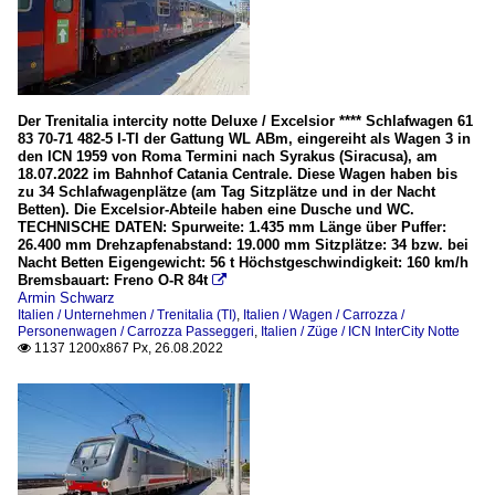
Der Trenitalia intercity notte Deluxe / Excelsior **** Schlafwagen 61
83 70-71 482-5 I-TI der Gattung WL ABm, eingereiht als Wagen 3 in
den ICN 1959 von Roma Termini nach Syrakus (Siracusa), am
18.07.2022 im Bahnhof Catania Centrale. Diese Wagen haben bis
zu 34 Schlafwagenplätze (am Tag Sitzplätze und in der Nacht
Betten). Die Excelsior-Abteile haben eine Dusche und WC.
TECHNISCHE DATEN: Spurweite: 1.435 mm Länge über Puffer:
26.400 mm Drehzapfenabstand: 19.000 mm Sitzplätze: 34 bzw. bei
Nacht Betten Eigengewicht: 56 t Höchstgeschwindigkeit: 160 km/h
Bremsbauart: Freno O-R 84t

Armin Schwarz
Italien / Unternehmen / Trenitalia (TI)
,
Italien / Wagen / Carrozza /
Personenwagen / Carrozza Passeggeri
,
Italien / Züge / ICN InterCity Notte
1137 1200x867 Px, 26.08.2022
