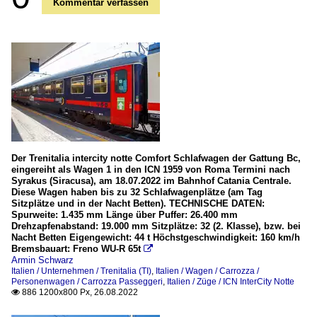
Kommentar verfassen
Der Trenitalia intercity notte Comfort Schlafwagen der Gattung Bc,
eingereiht als Wagen 1 in den ICN 1959 von Roma Termini nach
Syrakus (Siracusa), am 18.07.2022 im Bahnhof Catania Centrale.
Diese Wagen haben bis zu 32 Schlafwagenplätze (am Tag
Sitzplätze und in der Nacht Betten). TECHNISCHE DATEN:
Spurweite: 1.435 mm Länge über Puffer: 26.400 mm
Drehzapfenabstand: 19.000 mm Sitzplätze: 32 (2. Klasse), bzw. bei
Nacht Betten Eigengewicht: 44 t Höchstgeschwindigkeit: 160 km/h
Bremsbauart: Freno WU-R 65t

Armin Schwarz
Italien / Unternehmen / Trenitalia (TI)
,
Italien / Wagen / Carrozza /
Personenwagen / Carrozza Passeggeri
,
Italien / Züge / ICN InterCity Notte
886 1200x800 Px, 26.08.2022
