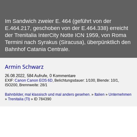
Im Sandwich zweier E.
464 (geführt von der
E.464.217, geschoben von der E.464.338) erreicht
der Trenitalia InterCity Notte ICN 1959, von Roma
Termini nach Syrakus (Siracusa), überpünktlich den
Bahnhof Catania Centrale.
Armin Schwarz
26.08.2022, 584 Aufrufe, 0 Kommentare
EXIF:
Canon Canon EOS 6D
, Belichtungsdauer: 1/100, Blende: 10/1,
ISO200, Brennweite: 28/1
Bahnbilder, mal klassisch und mal anders gesehen.
»
Italien
»
Unternehmen
»
Trenitalia (TI)
»
ID 784390