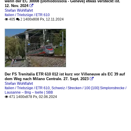
wenn der EC 30008 (Domodossola - Genève) etwas versteckt ist.
12. Nov. 2024

Stefan Wohlfahrt
Italien / Triebzüge / ETR 610
405
1400x808 Px, 12.11.2024

 2
Der FS Trenitalia ETR 610 012 ist kurz vor Villeneuve als EC 39 auf
dem Weg nach Milano Centrale. 27. Sept. 2023

Stefan Wohlfahrt
Italien / Triebzüge / ETR 610
,
Schweiz / Strecken / 100 [100] Simplonstrecke /
Lausanne – Brig – Iselle | SBB
471 1400x878 Px, 02.06.2024
