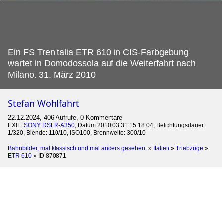
Ein FS Trenitalia ETR 610 in CIS-Farbgebung
wartet in Domodossola auf die Weiterfahrt nach
Milano.
31. März 2010
Stefan Wohlfahrt
22.12.2024, 406 Aufrufe, 0 Kommentare
EXIF:
SONY DSLR-A350
, Datum 2010:03:31 15:18:04, Belichtungsdauer:
1/320, Blende: 110/10, ISO100, Brennweite: 300/10
Bahnbilder, mal klassisch und mal anders gesehen.
»
Italien
»
Triebzüge
»
ETR 610
»
ID 870871